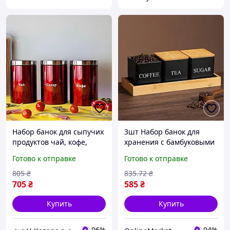
Набор банок для сыпучих
3шт Набор банок для
продуктов чай, кофе,
хранения с бамбуковыми
сахар 3шт Edenberg EB-
крышками и подставкой
Готово к отправке
Готово к отправке
143 Набор емкостей для
26×8.7×8.3 см, Черный /
сыпучих продуктов
Набор баночек для
805
₴
835
.72
₴
сахара, кофе, чая
705
₴
585
₴
Купить
Купить
96%
94%