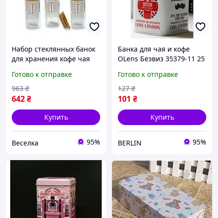
Набор стеклянных банок
Банка для чая и кофе
для хранения кофе чая
OLens Безвиз 35379-11 25
специй 320 мл стильные
г berlin
Готово к отправке
Готово к отправке
контейнеры для кухни
FLAME
963
₴
127
₴
642
₴
101
₴
Купить
Купить
95%
95%
Веселка
BERLIN