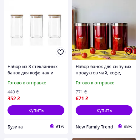
Набор из 3 стеклянных
Набор банок для сыпучих
банок для кофе чая и
продуктов чай, кофе,
специй 320мл buzyna
сахар 3шт Edenberg EB-
Готово к отправке
Готово к отправке
143 Набор емкостей для
сыпучих продуктов
440
₴
771
₴
352
₴
671
₴
Купить
Купить
91%
98%
Бузина
New Family Trend