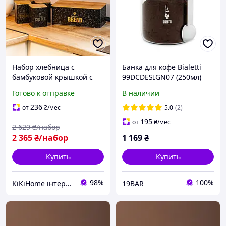
Набор хлебница с
Банка для кофе Bialetti
бамбуковой крышкой с
99DCDESIGN07 (250мл)
банками для кофе чая
Готово к отправке
В наличии
сахара по 1 литру
черный
236
от
₴
/мес
5.0
(2)
195
от
₴
/мес
2 629
₴/набор
2 365
₴/набор
1 169
₴
Купить
Купить
98%
100%
KiKiHome інтернет-магазин якісних товарів для дому
19BAR