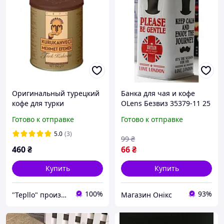
Оригинальный турецкий
Банка для чая и кофе
кофе для турки
OLens Безвиз 35379-11 25
Kurukahveci Mehmet
г хорошее качество
Готово к отправке
Готово к отправке
Efendi молотый 250 г
5.0
(3)
99
₴
460
₴
66
₴
Купить
Купить
100%
93%
"Tepllo" производство продажа сервис
Магазин Онікс