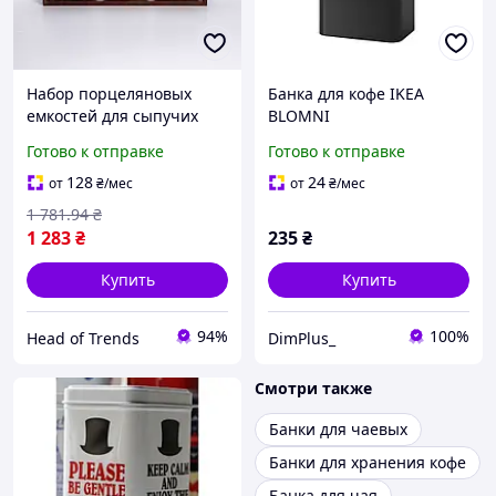
Набор порцеляновых
Банка для кофе IKEA
емкостей для сыпучих
BLOMNI
продуктов 800 мл 3 штуки
Готово к отправке
Готово к отправке
с крышками банки для
сыпучих продуктов
128
24
от
₴
/мес
от
₴
/мес
баночки Серый
1 781
.94
₴
1 283
₴
235
₴
Купить
Купить
94%
100%
Head of Trends
DimPlus_
Смотри также
Банки для чаевых
Банки для хранения кофе
Банка для чая