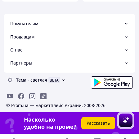
Покупателям
Продавцам
О нас
Партнеры
Тема
-
светлая
BETA
© Prom.ua — маркетплейс України, 2008-2026
Насколько
Рассказать
удобно на проме?