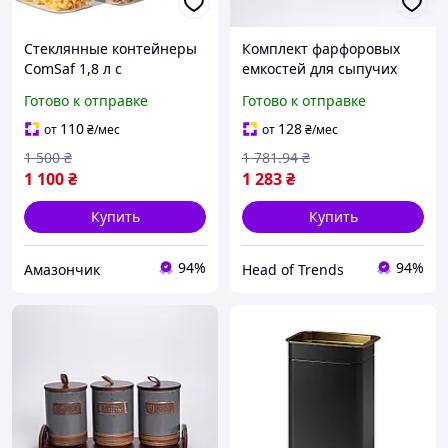
Стеклянные контейнеры
Комплект фарфоровых
ComSaf 1,8 л с
емкостей для сыпучих
бамбуковыми крышками,
продуктов 3 шт 800 мл с
Готово к отправке
Готово к отправке
прямоугольные
крышками набор банок
прозрачные банки для
для сыпучих Банки
110
128
от
₴
/мес
от
₴
/мес
сахара, кофе, круп,
Красивые Бежевые
1 500
₴
1 781
.94
₴
макарон
1 100
₴
1 283
₴
Купить
Купить
94%
94%
Амазончик
Head of Trends