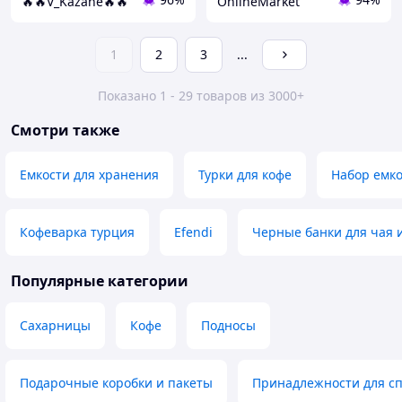
🔥🔥V_Kazane🔥🔥
OnlineMarket
1
2
3
...
Показано 1 - 29 товаров из 3000+
Смотри также
Емкости для хранения
Турки для кофе
Набор емко
Кофеварка турция
Efendi
Черные банки для чая 
Популярные категории
Сахарницы
Кофе
Подносы
Подарочные коробки и пакеты
Принадлежности для с