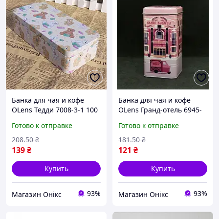
Банка для чая и кофе
Банка для чая и кофе
OLens Тедди 7008-3-1 100
OLens Гранд-отель 6945-
г хорошее качество
34-10-11 250 г хорошее
Готово к отправке
Готово к отправке
качество
208
.50
₴
181
.50
₴
139
₴
121
₴
Купить
Купить
93%
93%
Магазин Онікс
Магазин Онікс