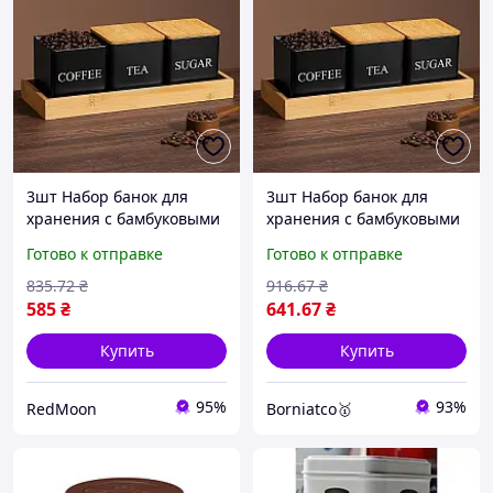
3шт Набор банок для
3шт Набор банок для
хранения с бамбуковыми
хранения с бамбуковыми
крышками и подставкой
крышками и подставкой
Готово к отправке
Готово к отправке
26×8.7×8.3 см, Черный /
26×8.7×8.3 см, Черный /
Набор баночек для
Набор баночек для
835
.72
₴
916
.67
₴
сахара, кофе, чая
сахара, кофе, чая
585
₴
641
.67
₴
Купить
Купить
95%
93%
RedMoon
Borniatco🥇