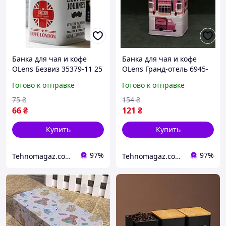
Банка для чая и кофе
Банка для чая и кофе
OLens Безвиз 35379-11 25
OLens Гранд-отель 6945-
г
34-10-11 250 г
Готово к отправке
Готово к отправке
75
₴
154
₴
66
₴
121
₴
Купить
Купить
97%
97%
Tehnomagaz.com.ua - это передовой интернет-магазин, специализирующийся на продаже техники
Tehnomagaz.com.ua - это передовой интернет-магазин, специализирующийся на продаже техники