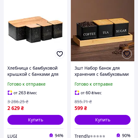
Хлебница с бамбуковой
3шт Набор банок для
крышкой с банками для
хранения с бамбуковыми
кофе чая сахара по 1
крышками и подставкой
Готово к отправке
Готово к отправке
литру набор черный Lugi,
26×8.7×8.3 см, Черный /
контейнеры для
Набор баночек для
263
60
от
₴
/мес
от
₴
/мес
хранения
сахара, кофе, чая
3 286
.25
₴
855
.71
₴
2 629
₴
599
₴
Купить
Купить
94%
90%
LUGI
Trendly⭐⭐⭐⭐⭐