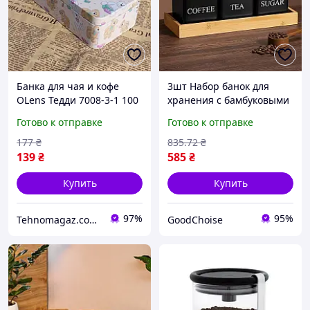
Банка для чая и кофе
3шт Набор банок для
OLens Тедди 7008-3-1 100
хранения с бамбуковыми
г
крышками и подставкой
Готово к отправке
Готово к отправке
26×8.7×8.3 см, Черный /
Набор баночек для
177
₴
835
.72
₴
сахара, кофе, чая
139
₴
585
₴
Купить
Купить
97%
95%
Tehnomagaz.com.ua - это передовой интернет-магазин, специализирующийся на продаже техники
GoodChoise