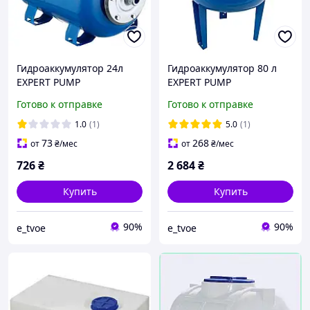
Гидроаккумулятор 24л
Гидроаккумулятор 80 л
EXPERT PUMP
EXPERT PUMP
горизонтальный
вертикальный гидрофор
Готово к отправке
Готово к отправке
гидрофор бак для воды
бак для воды
1.0
(1)
5.0
(1)
73
268
от
₴
/мес
от
₴
/мес
726
₴
2 684
₴
Купить
Купить
90%
90%
e_tvoe
e_tvoe