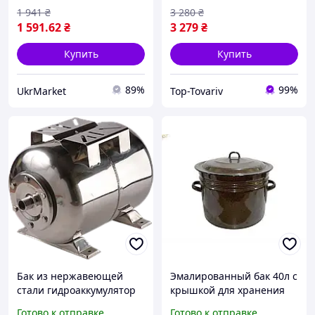
воды 50л
1 941
₴
3 280
₴
1 591
.62
₴
3 279
₴
Купить
Купить
89%
99%
UkrMarket
Top-Tovariv
Бак из нержавеющей
Эмалированный бак 40л с
стали гидроаккумулятор
крышкой для хранения
100 литров Kenle SS для
воды и приготовления
Готово к отправке
Готово к отправке