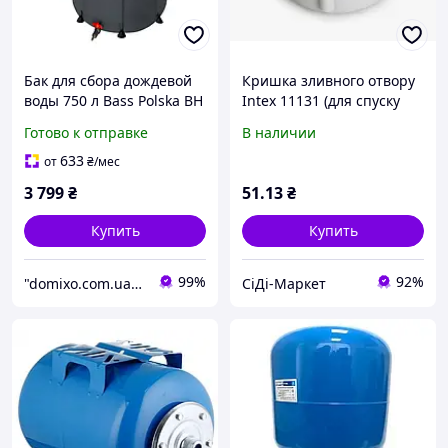
Бак для сбора дождевой
Кришка зливного отвору
воды 750 л Bass Polska BH
Intex 11131 (для спуску
79989 бак для сбора воды
води з бака в песочних
Готово к отправке
В наличии
емкость для полива с
фільтр. насосах, до Intex
фильтром и краном
2867 [Склад: Одеса №5]
633
от
₴
/мес
3 799
₴
51
.13
₴
Купить
Купить
99%
92%
"domixo.com.ua" - интернет-магазин
СіДі-Маркет