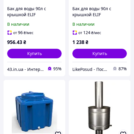
Бак для воды 90л с
Бак для воды 90л с
крышкой ELIF
крышкой ELIF
В наличии
В наличии
96
124
от
₴
/мес
от
₴
/мес
956
.43
₴
1 238
₴
Купить
Купить
95%
87%
43.in.ua - Интернет-магазин с широким ассортиментом различных товаров для Вашей жизни и комфорта
LikePosud - Посуда и товары для дома и сада