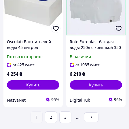
Osculati Бак питьевой
Roto Europlast бак для
воды 45 литров
воды 250л с крышкой 350
полиэтилен белый с
мм, 1H881E645
Готово к отправке
В наличии
крышкой и отверстием
для шланга Италия
425
1035
от
₴
/мес
от
₴
/мес
4 254
₴
6 210
₴
Купить
Купить
95%
96%
NazvaNet
DigitalHub
1
2
3
...