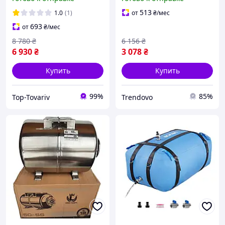
водоснабжения
компотов коричневый TM
Idilia
513
1.0
(1)
от
₴
/мес
693
от
₴
/мес
8 780
₴
6 156
₴
6 930
₴
3 078
₴
Купить
Купить
99%
85%
Top-Tovariv
Trendovo