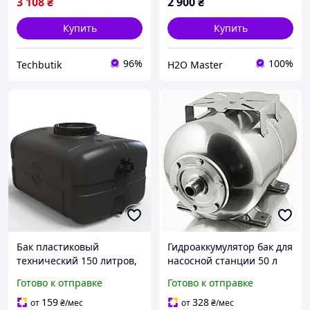
3 108
₴
2 900
₴
Купить
Купить
96%
100%
Techbutik
H2O Master
Бак пластиковый
Гидроаккумулятор бак для
технический 150 литров,
насосной станции 50 л
Бак для технической
нержавейка SS
Готово к отправке
Готово к отправке
воды и жидкостей, бак
нержавеющая сталь
для дачи с крышкой
гидроаккумуляторы для
159
328
от
₴
/мес
от
₴
/мес