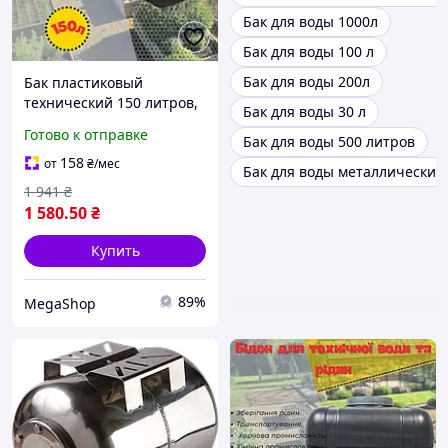
Бак для воды 1000л
Бак для воды 100 л
Бак для воды 200л
Бак пластиковый
технический 150 литров,
Бак для воды 30 л
Бак для технической
Готово к отправке
Бак для воды 500 литров
воды и жидкостей, бак
для дачи с крышкой
158
от
₴
/мес
Бак для воды металлический
1 941
₴
1 580
.50
₴
Купить
89%
MegaShop