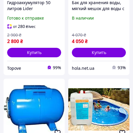
Гидроаккумулятор 50
Бак для хранения воды,
литров Lider
мягкий мешок для воды с
нержавеющая сталь для
ТПУ объемом 132 л,
Готово к отправке
В наличии
воды бак
контейнер для хранения
расширительный SS для
воды, герметичный и
280
от
₴
/мес
водоснабжения
Vevor 618999
2 900
₴
4 070
₴
2 800
₴
4 050
₴
Купить
Купить
99%
93%
Topove
hola.net.ua