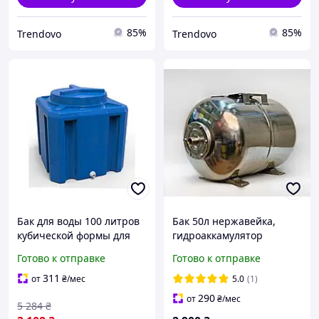
85%
85%
Trendovo
Trendovo
Бак для воды 100 литров
Бак 50л нержавейка,
кубической формы для
гидроаккамулятор
дома синяя ЭК BT-18937
нержавейка, бак для
Готово к отправке
Готово к отправке
воды нержавейка
311
от
₴
/мес
5.0
(1)
290
от
₴
/мес
5 284
₴