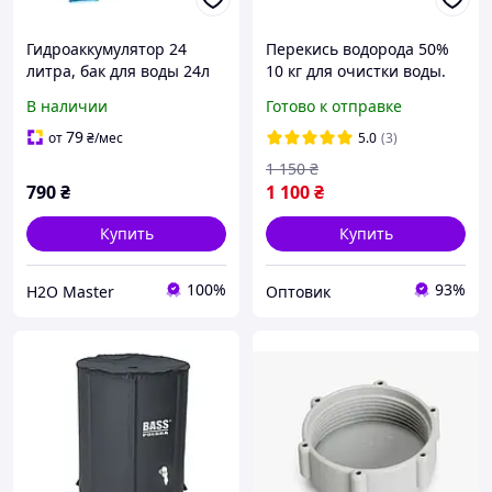
Гидроаккумулятор 24
Перекись водорода 50%
литра, бак для воды 24л
10 кг для очистки воды.
горизонтальный
Пергидроль медицинский
В наличии
Готово к отправке
с клапанной крышкой.
ОТПРАВЛЯЕМ!
79
от
₴
/мес
5.0
(3)
1 150
₴
790
₴
1 100
₴
Купить
Купить
100%
93%
H2O Master
Оптовик