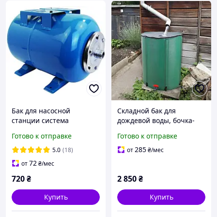
Бак для насосной
Складной бак для
станции система
дождевой воды, бочка-
водоснабжения на 24 л
контейнер 500 л с краном
Готово к отправке
Готово к отправке
Kenle гидроаккумулятор
для сада XXL
воды
285
5.0
(18)
от
₴
/мес
72
от
₴
/мес
720
₴
2 850
₴
Купить
Купить