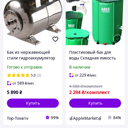
Бак из нержавеющей
Пластиковый бак для
стали гидроаккумулятор
воды Складная емкость
80 литров Kenle SS для
для воды с каркасом и
Готово к отправке
В наличии
водоснабжения
крышкой для воды 7997
Садовые бочки для воды
229
5.0
(2)
от
₴
/мес
250л Резерв
589
от
₴
/мес
4 588
₴/комплект
5 890
₴
2 294
₴/комплект
Купить
Купить
99%
84%
Top-Tovariv
🍏AppleMarket🍏