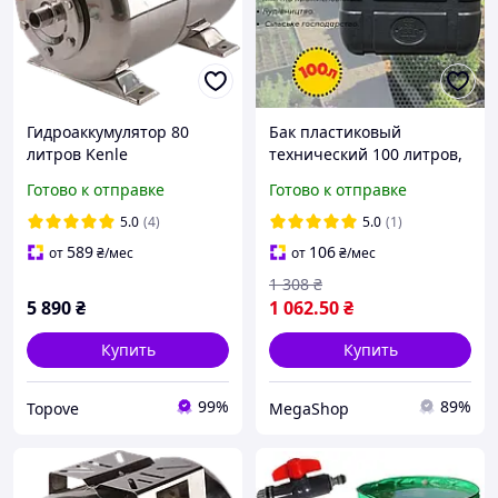
Гидроаккумулятор 80
Бак пластиковый
литров Kenle
технический 100 литров,
нержавеющая сталь для
Бак для технической
Готово к отправке
Готово к отправке
воды бак
воды и жидкостей, бак
расширительный SS для
для дачи с крышкой
5.0
(4)
5.0
(1)
водоснабжения
589
106
от
₴
/мес
от
₴
/мес
1 308
₴
5 890
₴
1 062
.50
₴
Купить
Купить
99%
89%
Topove
MegaShop