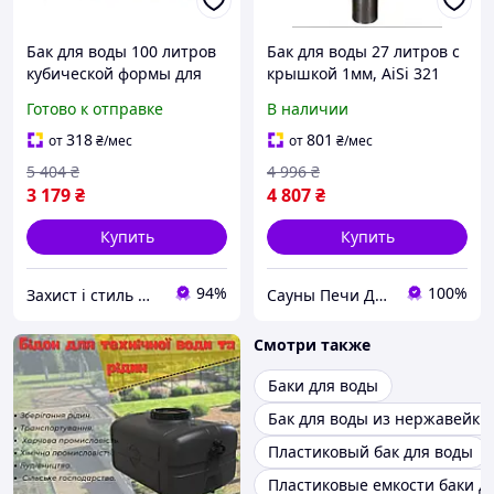
Бак для воды 100 литров
Бак для воды 27 литров с
кубической формы для
крышкой 1мм, AiSi 321
дома с крышкой и
Готово к отправке
В наличии
сливным штуцером
синий MC-10583
318
801
от
₴
/мес
от
₴
/мес
5 404
₴
4 996
₴
3 179
₴
4 807
₴
Купить
Купить
94%
100%
Захист і стиль — в одному магазині
Сауны Печи Дымоходы
Смотри также
Баки для воды
Бак для воды из нержавейки
Пластиковый бак для воды
Пластиковые емкости баки д