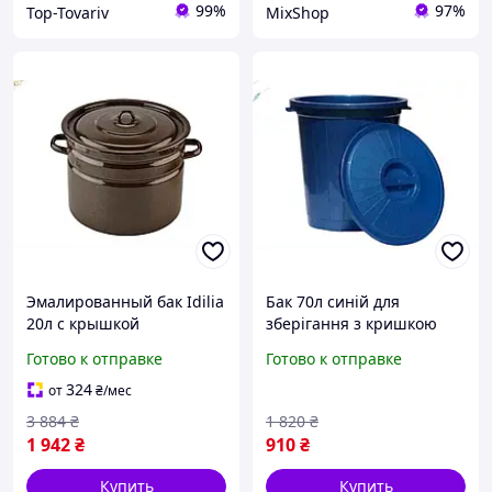
99%
97%
Top-Tovariv
MixShop
Эмалированный бак Idilia
Бак 70л синій для
20л с крышкой
зберігання з кришкою
коричневый для
міцний контейнер для
Готово к отправке
Готово к отправке
хранения воды и
води сміття та речей
продуктов
324
от
₴
/мес
3 884
₴
1 820
₴
1 942
₴
910
₴
Купить
Купить