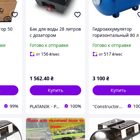
тор 50
Бак для воды 28 литров
Гидроаккумулятор
с дозатором
горизонтальный 80 л
сталь
(рукомойник) LAGO
Forwater (Польша)
вке
Готово к отправке
Готово к отправке
Расширительный бак
ый SS
для воды для дома на
156
517
от
₴
/мес
от
₴
/мес
ения
80 литров
1 562
.40
₴
3 100
₴
ь
Купить
Купить
99%
100%
10
PLATANIK - PARTS & ACCESSORIES
"Constructor Tepla" Конструктор Тепла