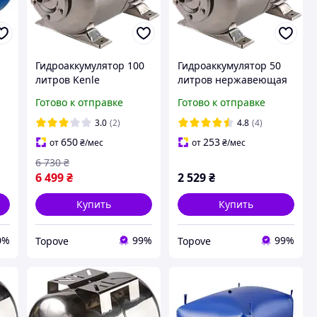
Гидроаккумулятор 100
Гидроаккумулятор 50
литров Kenle
литров нержавеющая
нержавеющая сталь
сталь для воды бак
Готово к отправке
Готово к отправке
для воды бак
расширительный для
расширительный SS
водоснабжения
3.0
(2)
4.8
(4)
для водоснабжения
650
253
от
₴
/мес
от
₴
/мес
6 730
₴
6 499
₴
2 529
₴
Купить
Купить
0%
99%
99%
Topove
Topove