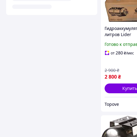
Гидроаккумуля
литров Lider
нержавеющая 
Готово к отпра
для воды бак
расширительн
280
от
₴
/мес
для водоснабж
2 900
₴
2 800
₴
Купит
Topove