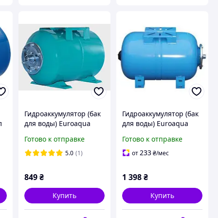
Гидроаккумулятор (бак
Гидроаккумулятор (бак
л
для воды) Euroaqua
для воды) Euroaqua
H024L объемом 24
H050L объемом 50
Готово к отправке
Готово к отправке
литра
литров
233
5.0
(1)
от
₴
/мес
849
₴
1 398
₴
Купить
Купить