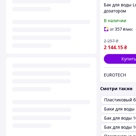
Бак для воды L
дозатором
(рукомойник) 5
В наличии
литров, пласти
Италия (601020
357
от
₴
/мес
2 257
₴
2 144
.15
₴
Купит
EUROTECH
Смотри также
Баки для воды
Бак для воды 1
Бак для воды 1