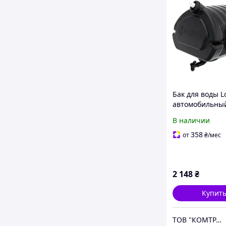
Бак для воды L
автомобильный
дозатором
В наличии
(рукомойник) 5
358
от
₴
/мес
2 148
₴
Купит
ТОВ "КОМТРАНС УКРАЇНА"