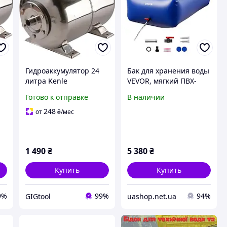
й
Гидроаккумулятор 24
Бак для хранения воды
литра Kenle
VEVOR, мягкий ПВХ-
нержавеющая сталь
мешок для воды
Готово к отправке
В наличии
для воды бак
объемом 1000 л,
расширительный SS
контейнер для
248
от
₴
/мес
для водоснабжения
хранения воды,
герметичный и 511360
1 490
₴
5 380
₴
Купить
Купить
9%
99%
94%
GIGtool
uashop.net.ua