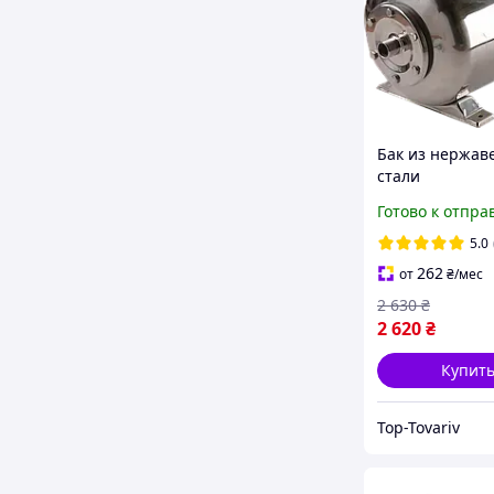
Бак из нержа
стали
гидроаккумуля
Готово к отпра
литров Kenle S
водоснабжени
5.0
262
от
₴
/мес
2 630
₴
2 620
₴
Купит
Top-Tovariv