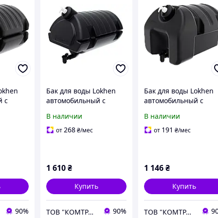
okhen
Бак для воды Lokhen
Бак для воды Lokhen
 с
автомобильный с
автомобильный с
дозатором
дозатором
В наличии
В наличии
0 литров
(рукомойник) 30 литров
(рукомойник) 18 литр
268
191
от
₴
/мес
от
₴
/мес
1 610
₴
1 146
₴
ь
Купить
Купить
90%
90%
9
ТОВ "КОМТРАНС УКРАЇНА"
ТОВ "КОМТРАНС УКРАЇНА"