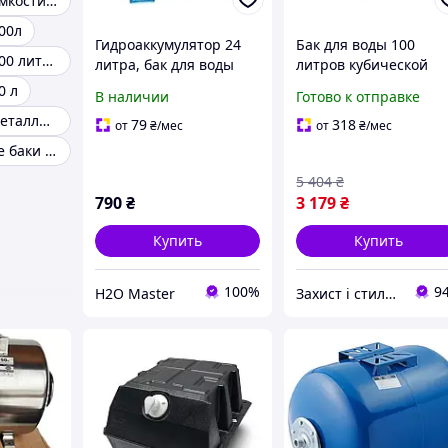
Пластиковые емкости баки для воды 100 литров
00л
Гидроаккумулятор 24
Бак для воды 100
Бак для воды 500 литров
литра, бак для воды
литров кубической
24л горизонтальный
формы для дома с
0 л
В наличии
Готово к отправке
крышкой и сливным
Бак для воды металлический
штуцером синий MC-
79
318
от
₴
/мес
от
₴
/мес
10583
Прямоугольные баки для воды
5 404
₴
790
₴
3 179
₴
Купить
Купить
100%
9
H2O Master
Захист і стиль — в одному магазині