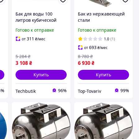
Бак для воды 100
Бак из нержавеющей
литров кубической
стали
формы для дома синяя
гидроаккумулятор 100
Готово к отправке
Готово к отправке
ЭК BT-18937
литров Kenle SS для
водоснабжения
311
от
₴
/мес
1.0
(1)
693
от
₴
/мес
5 284
₴
8 780
₴
3 108
₴
6 930
₴
Купить
Купить
4%
96%
99%
Techbutik
Top-Tovariv