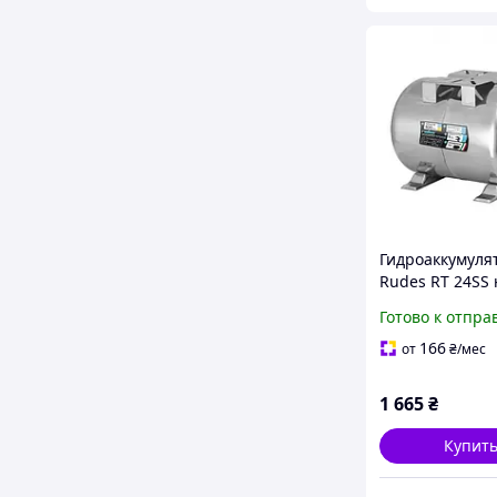
Гидроаккумуля
Rudes RT 24SS 
литра нержав
Готово к отпра
сталь для воды
расширительн
166
от
₴
/мес
водоснабжени
1 665
₴
Купит