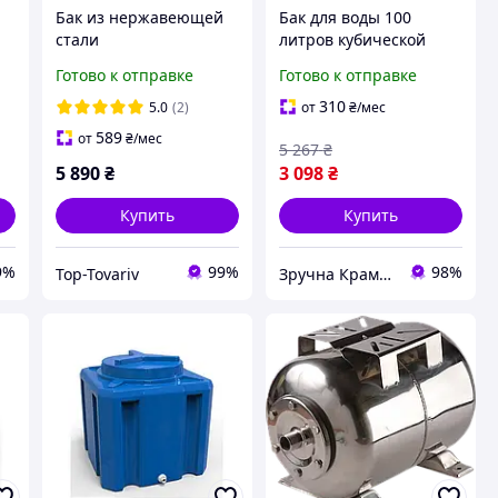
Бак из нержавеющей
Бак для воды 100
стали
литров кубической
гидроаккумулятор 80
формы для хранения
Готово к отправке
Готово к отправке
литров Kenle SS для
воды с люком и
водоснабжения
сливным штуцером
310
5.0
(2)
от
₴
/мес
синий MK-18979
589
от
₴
/мес
5 267
₴
5 890
₴
3 098
₴
Купить
Купить
9%
99%
98%
Top-Tovariv
Зручна Крамниця