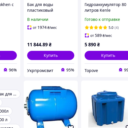
okhen с
Бак для воды
Гидроаккумулятор 80
пластиковый
литров Kenle
0
горизонтальный 1000
нержавеющая сталь
В наличии
Готово к отправке
к,
литров
для воды бак
300)
расширительный SS
1974
от
₴
/мес
5.0
(4)
для водоснабжения
589
от
₴
/мес
11 844
.89
₴
5 890
₴
ь
Купить
Купить
96%
95%
9
Укрпромсвит
Topove
Пластиковый бак для воды
000л
00 л