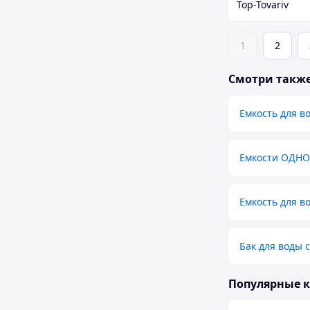
Top-Tovariv
1
2
Смотри такж
Емкость для в
Емкости ОДН
Емкость для в
Бак для воды 
Популярные 