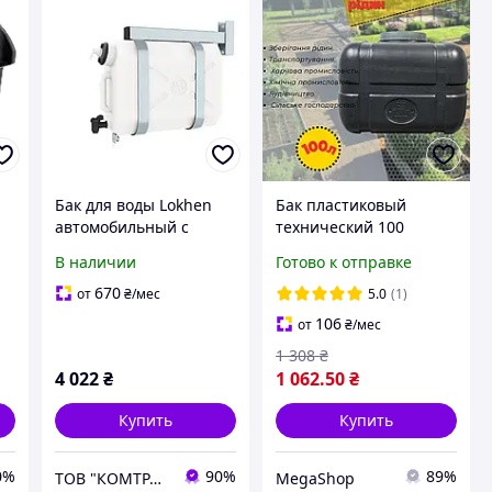
Бак для воды Lokhen
Бак пластиковый
автомобильный с
технический 100
дозатором
литров, Бак для
В наличии
Готово к отправке
ов
(рукомойник) 25 литров
технической воды и
жидкостей, бак для
670
от
₴
/мес
5.0
(1)
дачи с крышкой
106
от
₴
/мес
1 308
₴
4 022
₴
1 062
.50
₴
Купить
Купить
0%
90%
89%
ТОВ "КОМТРАНС УКРАЇНА"
MegaShop