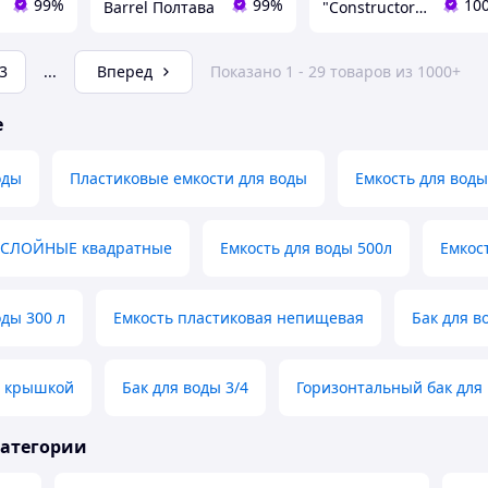
99%
99%
10
Barrel Полтава
"Constructor Tepla" Конструктор Тепла
3
...
Вперед
Показано 1 - 29 товаров из 1000+
е
оды
Пластиковые емкости для воды
Емкость для воды
ОСЛОЙНЫЕ квадратные
Емкость для воды 500л
Емкос
оды 300 л
Емкость пластиковая непищевая
Бак для в
с крышкой
Бак для воды 3/4
Горизонтальный бак для
категории