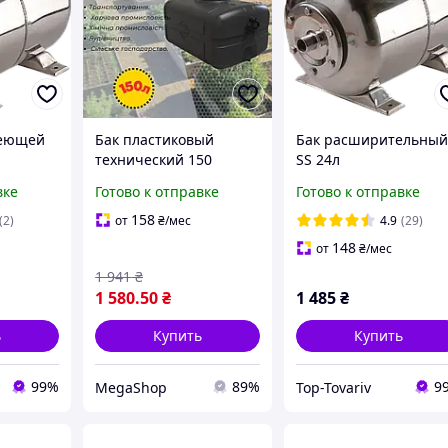
веющей
Бак пластиковый
Бак расширительны
технический 150
SS 24л
тор 50
литров, Бак для
гидроаккумулятор
вке
Готово к отправке
Готово к отправке
S для
технической воды и
нержавеющая сталь
я
жидкостей, бак для
для воды насосная
158
(2)
от
₴
/мес
4.9
(29)
дачи с крышкой
станция
148
от
₴
/мес
водоснабжения дома
1 941
₴
1 580
.50
₴
1 485
₴
ь
Купить
Купить
99%
89%
9
MegaShop
Top-Tovariv