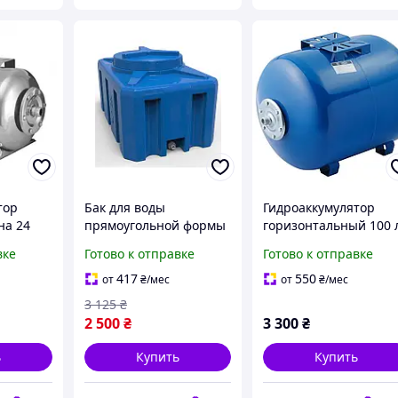
тор
Бак для воды
Гидроаккумулятор
на 24
прямоугольной формы
горизонтальный 100 
еющая
на 100 литров
Forwater (Польша)
вке
Готово к отправке
Готово к отправке
 бак
Расширительный бак
ый для
для воды для дома на
417
550
от
₴
/мес
от
₴
/мес
я
100 литров
3 125
₴
2 500
₴
3 300
₴
ь
Купить
Купить