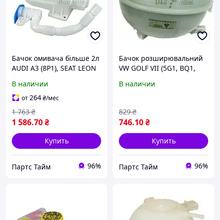
Бачок омивача більше 2л
Бачок розширювальний
AUDI A3 (8P1), SEAT LEON
VW GOLF VII (5G1, BQ1,
(1P1), SKODA OCTAVIA II
BE1, BE2) 1.4 GTE HYBRID
В наличии
В наличии
(1Z3, 1Z5), SUPERB (3T4),
2014-05 2140184
YET 2141014
264
от
₴
/мес
1 763
₴
829
₴
1 586
.70
₴
746
.10
₴
Купить
Купить
96%
96%
Партс Тайм
Партс Тайм