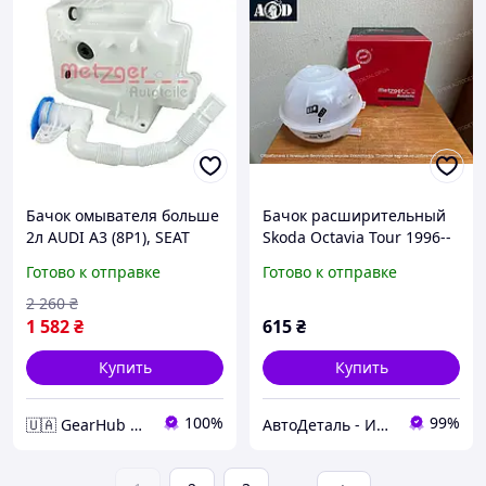
Бачок омывателя больше
Бачок расширительный
2л AUDI A3 (8P1), SEAT
Skoda Octavia Tour 1996--
LEON (1P1), SKODA
>2010 Metzger (Германия)
Готово к отправке
Готово к отправке
OCTAVIA II (1Z3, 1Z5),
2140007
SUPERB (3T4), YET 2141014
2 260
₴
1 582
₴
615
₴
Купить
Купить
100%
99%
🇺🇦 GearHub 🇺🇦
АвтоДеталь - Интернет-магазин запчастей