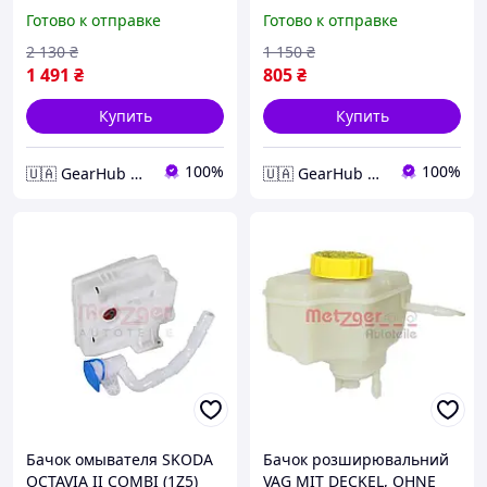
SENSOR 2140031
BE2) 1.4 GTE HYBRID 2014-
Готово к отправке
Готово к отправке
05 2140184
2 130
₴
1 150
₴
1 491
₴
805
₴
Купить
Купить
100%
100%
🇺🇦 GearHub 🇺🇦
🇺🇦 GearHub 🇺🇦
Бачок омывателя SKODA
Бачок розширювальний
OCTAVIA II COMBI (1Z5)
VAG MIT DECKEL, OHNE