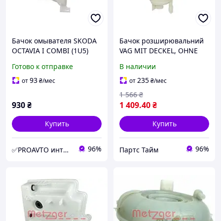
Бачок омывателя SKODA
Бачок розширювальний
OCTAVIA I COMBI (1U5)
VAG MIT DECKEL, OHNE
1998.07 - 2010.12 / БЕЗ
SENSOR 2140031
Готово к отправке
В наличии
ОЧИСНИКА ФАР MG
2140073
93
235
от
₴
/мес
от
₴
/мес
1 566
₴
930
₴
1 409
.40
₴
Купить
Купить
96%
96%
✅PROAVTO интернет-магазин автозапчастей
Партс Тайм