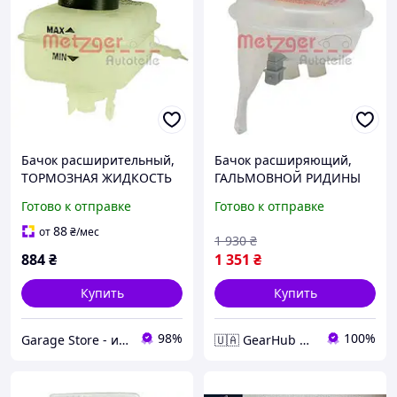
Бачок расширительный,
Бачок расширяющий,
ТОРМОЗНАЯ ЖИДКОСТЬ
ГАЛЬМОВНОЙ РИДИНЫ
VAG OHNE DECKEL, OHNE
VAG MIT DECKEL, MIT
Готово к отправке
Готово к отправке
SENSOR 2140044
SENSOR 2140032
88
от
₴
/мес
1 930
₴
884
₴
1 351
₴
Купить
Купить
98%
100%
Garage Store - интернет магазин автозапчастей.
🇺🇦 GearHub 🇺🇦