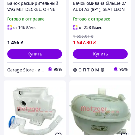
Бачок расширительный
Бачок омивача більше 2л
VAG MIT DECKEL, OHNE
AUDI A3 (8P1), SEAT LEON
SENSOR 2140031
(1P1), SKODA OCTAVIA II
Готово к отправке
Готово к отправке
(1Z3, 1Z5), SUPERB (3T4),
YET 2141014
146
258
от
₴
/мес
от
₴
/мес
1 655
.61
₴
1 456
₴
1 547
.30
₴
Купить
Купить
98%
96%
Garage Store - интернет магазин автозапчастей.
🟢 О П Т О М 🟢