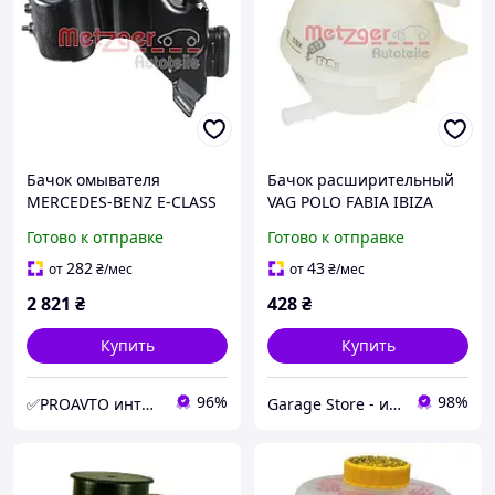
Бачок омывателя
Бачок расширительный
MERCEDES-BENZ E-CLASS
VAG POLO FABIA IBIZA
КУПЕ (C238) 2016.12 - MG
2140008
Готово к отправке
Готово к отправке
2141042
282
43
от
₴
/мес
от
₴
/мес
2 821
₴
428
₴
Купить
Купить
96%
98%
✅PROAVTO интернет-магазин автозапчастей
Garage Store - интернет магазин автозапчастей.