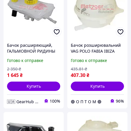
Бачок расширяющий,
Бачок розширювальний
ГАЛЬМОВНОЙ РИДИНЫ
VAG POLO FABIA IBIZA
VAG MIT DECKEL, MIT
2140008 (opt-om)
Готово к отправке
Готово к отправке
SENSOR 2140417
2 350
₴
435
.81
₴
1 645
₴
407
.30
₴
Купить
Купить
100%
96%
🇺🇦 GearHub 🇺🇦
🟢 О П Т О М 🟢