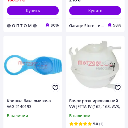
Купить
Купить
96%
98%
🟢 О П Т О М 🟢
Garage Store - интернет магазин автозапчастей.
Кришка бака омивача
Бачок розширювальний
VAG 2140193
VW JETTA IV (162, 163, AV3,
AV2) 1.4 TSI HYBRID 2011-
В наличии
В наличии
04 2140148
5.0
(1)