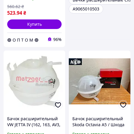
04 2140148 (opt-om)
560
.62
₴
A9065010503
523
.94
₴
Купить
96%
🟢 О П Т О М 🟢
Бачок расширительный
Бачок расширительный
VW JETTA IV (162, 163, AV3,
Skoda Octavia A5 / Шкода
AV2) 1.4 TSI HYBRID 2011-
Октавия А5 2004-->2012