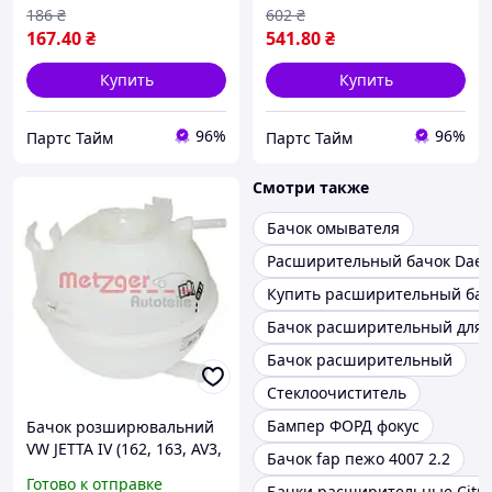
186
₴
602
₴
167
.40
₴
541
.80
₴
Купить
Купить
96%
96%
Партс Тайм
Партс Тайм
Смотри также
Бачок омывателя
Расширительный бачок Daew
Купить расширительный бач
Бачок расширительный для 
Бачок расширительный
Стеклоочиститель
Бампер ФОРД фокус
Бачок розширювальний
VW JETTA IV (162, 163, AV3,
Бачок fap пежо 4007 2.2
AV2) 1.4 TSI HYBRID 2011-
Готово к отправке
Бачки расширительные Citr