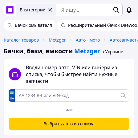
В категории
Бачок омывателя
Расширительный бачок Daewoo 
Каталог товаров
Metzger
Авто - мото
Автозапчаст
Бачки, баки, емкости
Metzger
в Украине
Введи номер авто, VIN или выбери из
списка, чтобы быстрее найти нужные
запчасти
UA
или
Выбрать авто из списка