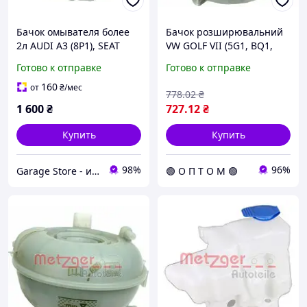
Бачок омывателя более
Бачок розширювальний
2л AUDI A3 (8P1), SEAT
VW GOLF VII (5G1, BQ1,
LEON (1P1), SKODA
BE1, BE2) 1.4 GTE HYBRID
Готово к отправке
Готово к отправке
OCTAVIA II (1Z3, 1Z5),
2014-05 2140184 (opt-om)
SUPERB (3T4), YET 2141014
160
от
₴
/мес
778
.02
₴
1 600
₴
727
.12
₴
Купить
Купить
98%
96%
Garage Store - интернет магазин автозапчастей.
🟢 О П Т О М 🟢