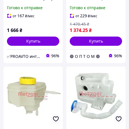
2004.02 - 2013.06 MG
SENSOR 2140031 (opt-om)
Готово к отправке
Готово к отправке
2141014
167
229
от
₴
/мес
от
₴
/мес
1 470
.45
₴
1 666
₴
1 374
.25
₴
Купить
Купить
96%
96%
✅PROAVTO интернет-магазин автозапчастей
🟢 О П Т О М 🟢