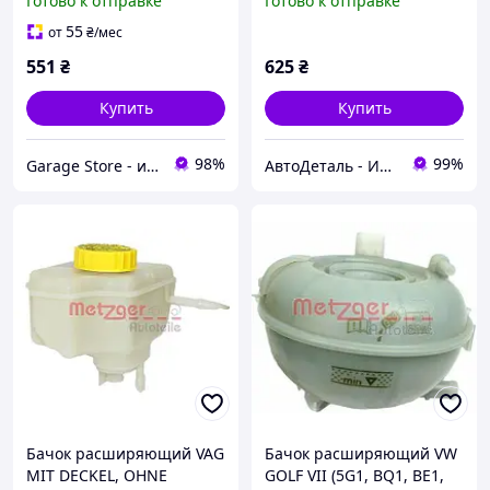
Готово к отправке
Готово к отправке
04 2140148
Metzger (Германия)
2140148
55
от
₴
/мес
551
₴
625
₴
Купить
Купить
98%
99%
Garage Store - интернет магазин автозапчастей.
АвтоДеталь - Интернет-магазин запчастей
Бачок расширяющий VAG
Бачок расширяющий VW
MIT DECKEL, OHNE
GOLF VII (5G1, BQ1, BE1,