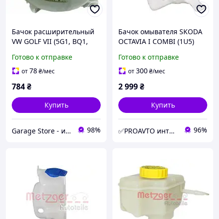
Бачок расширительный
Бачок омывателя SKODA
VW GOLF VII (5G1, BQ1,
OCTAVIA I COMBI (1U5)
BE1, BE2) 1.4 GTE HYBRID
1998.07 - 2010.12 MG
Готово к отправке
Готово к отправке
2014-05 2140184
2140068
78
300
от
₴
/мес
от
₴
/мес
784
₴
2 999
₴
Купить
Купить
98%
96%
Garage Store - интернет магазин автозапчастей.
✅PROAVTO интернет-магазин автозапчастей