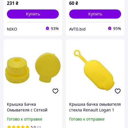
VEL SATIS 05.90-
231
₴
60
₴
Купить
Купить
93%
95%
NIKO
AVT0.bid
Крышка Бачка
Крышка бачка омывателя
Омывателя с Сеткой
стекла Renault Logan 1
(Желтая) для Renault
Рено Логан 7700411279
Готово к отправке
Готово к отправке
Megane 3/Fluence/Scenic
7700812930 600154874
3 и другие Качественный
5.0
(1)