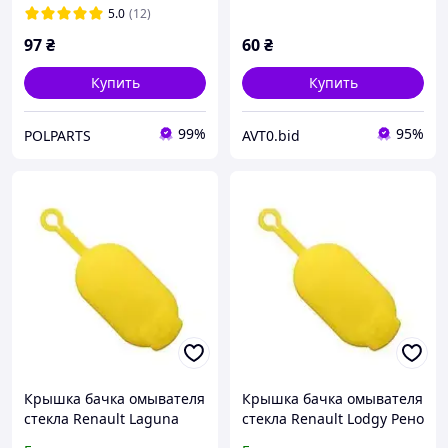
289130004R
6001548742
5.0
(12)
97
₴
60
₴
Купить
Купить
99%
95%
POLPARTS
AVT0.bid
Крышка бачка омывателя
Крышка бачка омывателя
стекла Renault Laguna
стекла Renault Lodgy Рено
Рено Лагуна 1 7700411279
Лоджи 7700411279