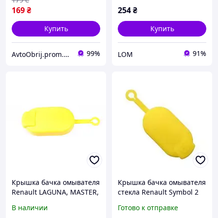
169
₴
254
₴
Купить
Купить
99%
91%
AvtoObrij.prom.ua
LOM
Крышка бачка омывателя
Крышка бачка омывателя
Renault LAGUNA, MASTER,
стекла Renault Symbol 2
MEGANE, SAFRANE,
Рено Симбл 7700411279
В наличии
Готово к отправке
SCENIC, TRAFIC, TWINGO,
7700812930 600154874