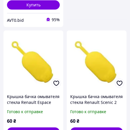
Купить
95%
AVT0.bid
Крышка бачка омывателя
Крышка бачка омывателя
стекла Renault Espace
стекла Renault Scenic 2
Рено Еспейс 7700411279
Рено Сценик 7700411279
Готово к отправке
Готово к отправке
7700812930 6001548742
7700812930 6001548742
60
₴
60
₴