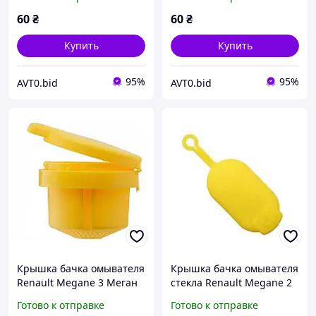
7700411279 7700812930
7700411279 7700812930
600154874
600154874
60
₴
60
₴
Купить
Купить
95%
95%
AVT0.bid
AVT0.bid
Крышка бачка омывателя
Крышка бачка омывателя
Renault Megane 3 Меган
стекла Renault Megane 2
3 Megane 4 Fluence
CC Рено Меган
Готово к отправке
Готово к отправке
289130999R 289135972R
7700411279 7700812930