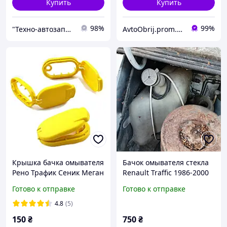
Купить
Купить
98%
99%
"Технo-автозапчасти"
AvtoObrij.prom.ua
Крышка бачка омывателя
Бачок омывателя стекла
Рено Трафик Сеник Меган
Renault Traffic 1986-2000
Renault Trafic Megane
Готово к отправке
Готово к отправке
Scenic
4.8
(5)
150
₴
750
₴