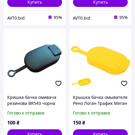
Купить
Купить
95%
95%
AVT0.bid
AVT0.bid
Кришка бачка омивача
Крышка бачка омывателя
резинова BR543 чорна
Рено Логан Трафик Меган
RENAULT 7700812930
Лагуна Кенго Сеник
Готово к отправке
Готово к отправке
Renault Clio Megane
Laguna Scenic
100
₴
150
₴
Купить
Купить