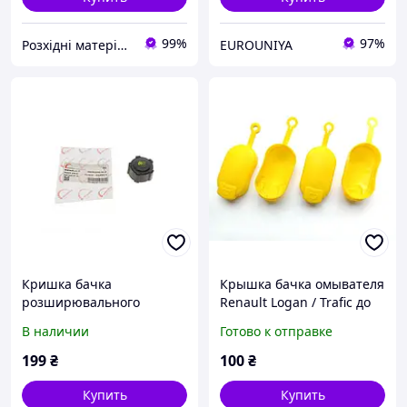
99%
97%
Розхідні матеріали
EUROUNIYA
Кришка бачка
Крышка бачка омывателя
розширювального
Renault Logan / Trafic до
Renault Kangoo/Trafic 01-
2012г Dacia Logan 2004-
В наличии
Готово к отправке
8200048024
2013 7700820970
199
₴
100
₴
Купить
Купить