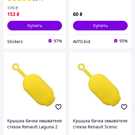
Аналог OEM 289130999R
170
₴
153
₴
60
₴
Купить
Купить
97%
95%
Stickers
AVT0.bid
Крышка бачка омывателя
Крышка бачка омывателя
стекла Renault Laguna 2
стекла Renault Scenic
Рено Лагуна 7700411279
Рено Сценик 1