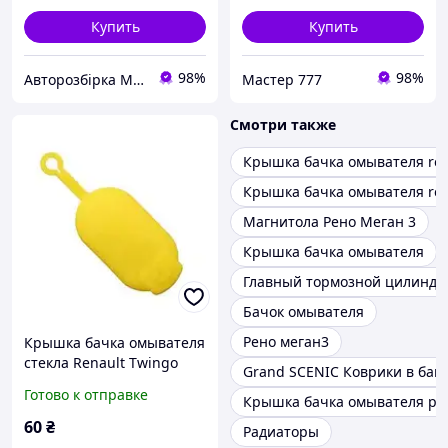
Купить
Купить
98%
98%
Авторозбірка Мікроавтобусів
Мастер 777
Смотри также
Крышка бачка омывателя re
Крышка бачка омывателя rena
Магнитола Рено Меган 3
Крышка бачка омывателя
Главный тормозной цилиндр 
Бачок омывателя
Рено меган3
Крышка бачка омывателя
стекла Renault Twingo
Grand SCENIC Коврики в баг
Рено Твинго 7700411279
Готово к отправке
Крышка бачка омывателя ре
7700812930 6001548742
60
₴
Радиаторы