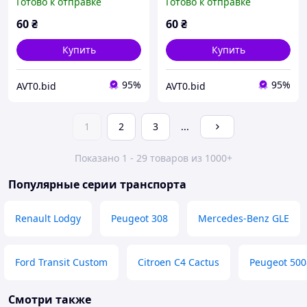
Готово к отправке
Готово к отправке
7700812930 6001548742
7700812930 600154874
60
₴
60
₴
Купить
Купить
95%
95%
AVT0.bid
AVT0.bid
1
2
3
...
Показано 1 - 29 товаров из 1000+
Популярные серии транспорта
Renault Lodgy
Peugeot 308
Mercedes-Benz GLE
Ford Transit Custom
Citroen C4 Cactus
Peugeot 500
Смотри также