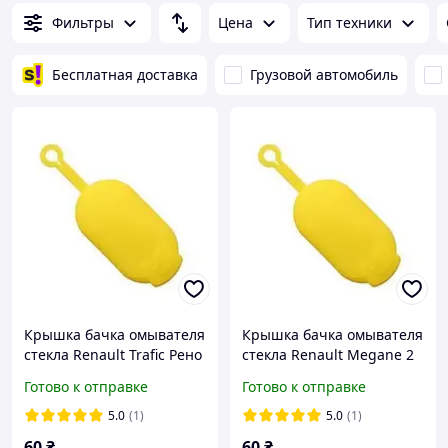
Фильтры
Цена
Тип техники
Бесплатная доставка
Грузовой автомобиль
Крышка бачка омывателя
Крышка бачка омывателя
стекла Renault Trafic Рено
стекла Renault Megane 2
Трафик 7700411279
Рено Меган 7700411279
Готово к отправке
Готово к отправке
7700812930 6001548742
7700812930 6001548742
5.0
(1)
5.0
(1)
60
₴
60
₴