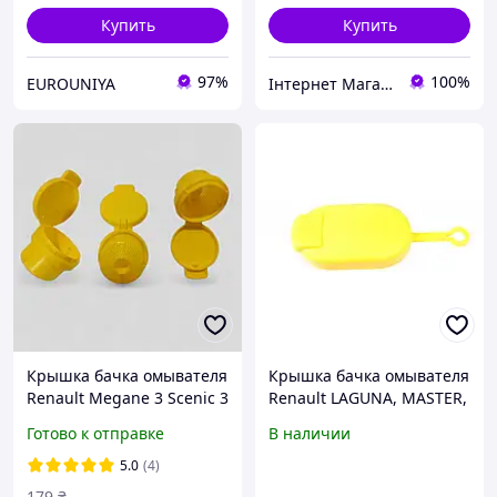
Купить
Купить
97%
100%
EUROUNIYA
Інтернет Магазин Авторазборка Мікроавтобусів
Крышка бачка омывателя
Крышка бачка омывателя
Renault Megane 3 Scenic 3
Renault LAGUNA, MASTER,
Clio 4 FLUENCE Duster II
MEGANE, SAFRANE,
Готово к отправке
В наличии
Logan II 289130999R
SCENIC, TRAFIC, TWINGO,
VEL SATIS 05.90-
5.0
(4)
179
₴