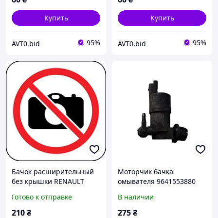
Купить
Купить
95%
95%
AVT0.bid
AVT0.bid
Бачок расширительный
Моторчик бачка
без крышки RENAULT
омывателя 9641553880
TRAFIC 00-14 (РЕНО
Renault Espace IV 2002-
Готово к отправке
В наличии
ТРАФИК) (7701206774,
2015
91165571, 7700312900)
210
₴
275
₴