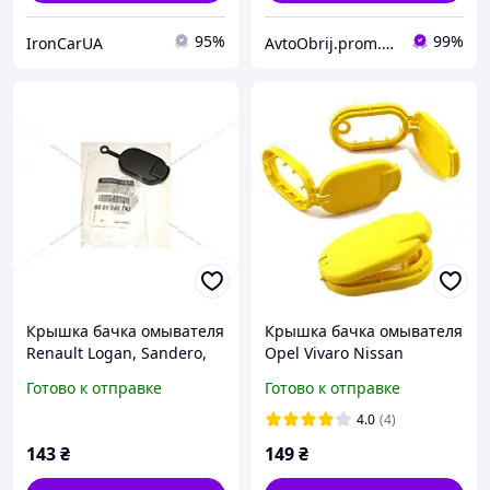
95%
99%
IronCarUA
AvtoObrij.prom.ua
Крышка бачка омывателя
Крышка бачка омывателя
Renault Logan, Sandero,
Opel Vivaro Nissan
Duster (6001548742)
Primastar Renault Trafic
Готово к отправке
Готово к отправке
(Renault)
Scenic Logan Megane
FT94732
4.0
(4)
143
₴
149
₴