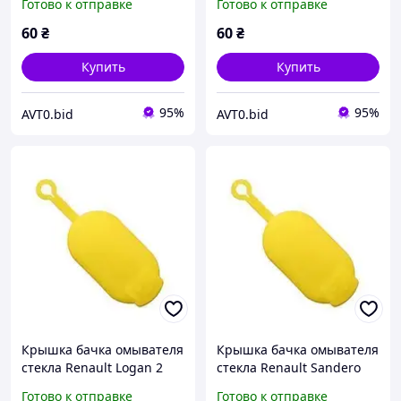
Готово к отправке
Готово к отправке
7700812930 6001548742
7700411279 7700812930
6001548742
60
₴
60
₴
Купить
Купить
95%
95%
AVT0.bid
AVT0.bid
Крышка бачка омывателя
Крышка бачка омывателя
стекла Renault Logan 2
стекла Renault Sandero
Symbol 3 Рено Логан
Stepway Рено Сандеро
Готово к отправке
Готово к отправке