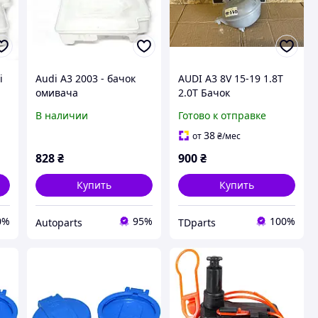
i
Audi A3 2003 - бачок
AUDI A3 8V 15-19 1.8T
омивача
2.0T Бачок
розширювальний
В наличии
Готово к отправке
системи охолодження
38
от
₴
/мес
828
₴
900
₴
Купить
Купить
0%
95%
100%
Autoparts
TDparts