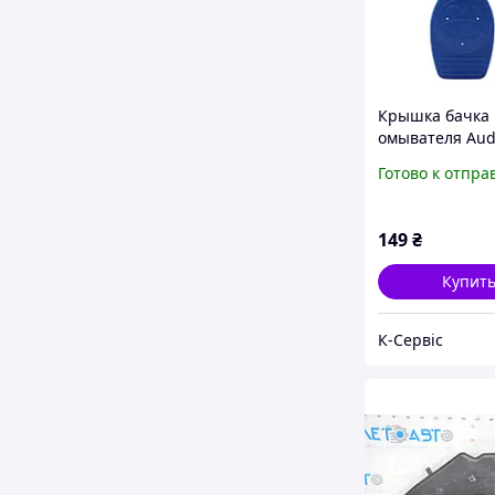
Крышка бачка
омывателя Aud
Готово к отпра
149
₴
Купит
К-Сервіс