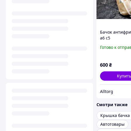
Бачок антифри
а6 с5
Готово к отпра
600
₴
Купит
Alltorg
Смотри также
Автотовары