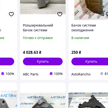
Розширювальний
Бачок системи
i
бачок системи
охолодження
охолодження двигуна
розширювальний
вке
Готово к отправке
В наличии
Audi A5 F5 / S5 F5 / Audi
Passat B5 Audi A4 B5
A6 C9 (2017 2026)
8D0121403L
8B3121405N
4 028
.63
₴
250
₴
ь
Купить
Купить
100%
100%
8
ABC Parts
AvtoRancho