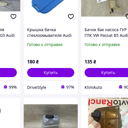
ля
Крышка бачка
Бачок бак насоса ГУР
03 Audi
стеклоомывателя Audi
ГПК VW Passat B5 Aud
7 2.0
8W0955455B Audi A4,
A6 C5 8D0422373C
Готово к отправке
Готово к отправке
A5, S4, S5, RS4, RS5 и
т.д. Качественный
аналог
180
₴
135
₴
ь
Купить
Купить
99%
97%
9
DriveStyle
KlimAuto