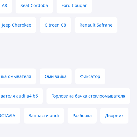
i A8
Seat Cordoba
Ford Cougar
Jeep Cherokee
Citroen C8
Renault Safrane
чка омывателя
Омывайка
Фиксатор
вателя audi a4 b6
Горловина бачка стеклоомывателя
OCTAVIA
Запчасти audi
Разборка
Дворник