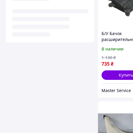
Б/У Бачок
расширитель
5WA121407E VW
В наличии
23-, Audi Q3 18
Octavia A8 20-
1 130
₴
735
₴
Купит
Master Service