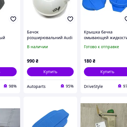
Бачок
Крышка бачка
ный
розширювальний Audi
омывающей жидкост
 Tiguan
A3 96-00
AUDI Q5 Q7 2018-202
В наличии
Готово к отправке
-, Skoda
990
₴
180
₴
ь
Купить
Купить
98%
95%
9
Autoparts
DriveStyle