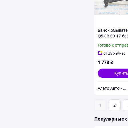
Бачок омывате
Q5 8R 09-17 бе
горловины, бе
Готово к отпра
датчика 8R095
296
от
₴
/мес
1 778
₴
Купит
Алето Авто - запчасти на авто из США
1
2
Популярные с