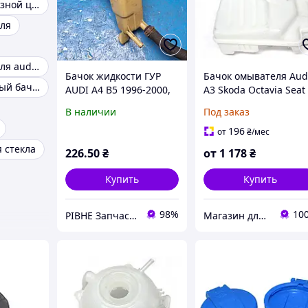
Главный тормозной цилиндр Газель
ля
Бачок омывателя audi a6 c5
Бачок жидкости ГУР
Бачок омывателя Aud
Расширительный бачок ауди а6 с5
AUDI A4 B5 1996-2000,
A3 Skoda Octavia Seat
A6 C5 1997-2005,
Altea Leon Toledo
В наличии
Под заказ
PASSAT B5 1996-2000,
1.9TDI 2.5TDI
196
от
₴
/мес
8D0422373C
 стекла
226
.50
₴
от
1 178
₴
Купить
Купить
98%
10
РІВНЕ Запчастини
Магазин для профессионалов