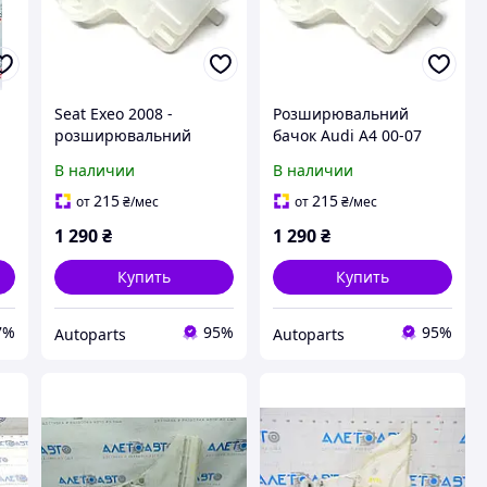
Seat Exeo 2008 -
Розширювальний
розширювальний
бачок Audi A4 00-07
бачок
В наличии
В наличии
215
215
от
₴
/мес
от
₴
/мес
1 290
₴
1 290
₴
Купить
Купить
7%
95%
95%
Autoparts
Autoparts