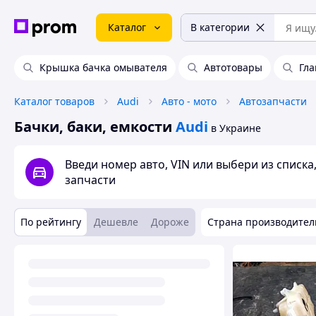
Каталог
В категории
Крышка бачка омывателя
Автотовары
Гла
Каталог товаров
Audi
Авто - мото
Автозапчасти
Бачки, баки, емкости
Audi
в Украине
Введи номер авто, VIN или выбери из списк
запчасти
По рейтингу
Дешевле
Дороже
Страна производител