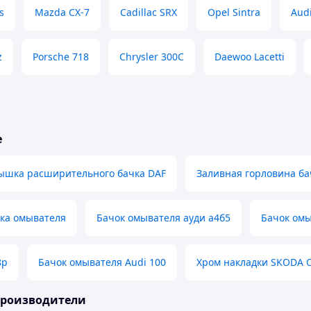
s
Mazda CX-7
Cadillac SRX
Opel Sintra
Aud
z
Porsche 718
Chrysler 300C
Daewoo Lacetti
е
ышка расширительного бачка DAF
Заливная горловина ба
чка омывателя
Бачок омывателя ауди а4б5
Бачок омы
8p
Бачок омывателя Audi 100
Хром накладки SKODA 
производители