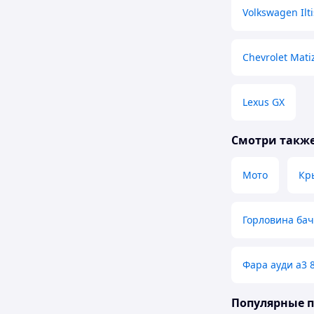
Volkswagen Ilti
Chevrolet Mati
Lexus GX
Смотри такж
Мото
Кр
Горловина ба
Фара ауди а3 
Популярные 