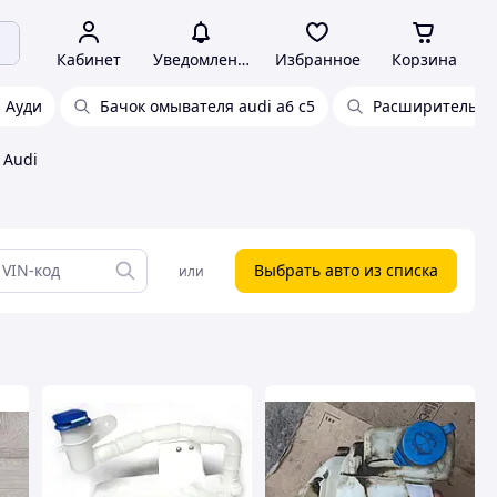
Кабинет
Уведомления
Избранное
Корзина
Ауди
Бачок омывателя audi a6 c5
Расширительный
 Audi
Выбрать авто из списка
или