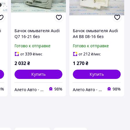
i
Бачок омывателя Audi
Бачок омывателя Audi
Q7 16-21 без
A4 B8 08-16 без
горловины и датчика
горловины, без
Готово к отправке
Готово к отправке
4M0955453G
датчика 8T0955453A
339
212
от
₴
/мес
от
₴
/мес
2 032
₴
1 270
₴
Купить
Купить
8%
98%
98%
Алето Авто - запчасти на авто из США
Алето Авто - запчасти на авто из США