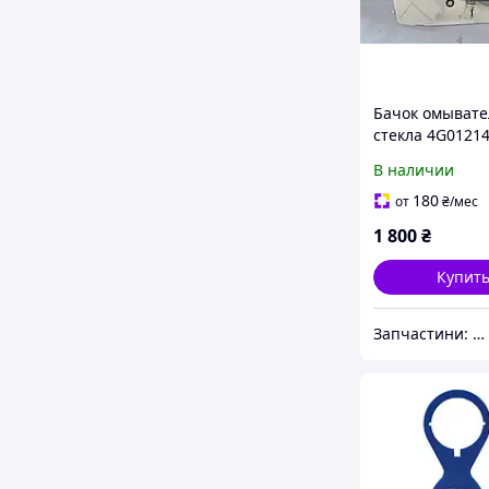
Бачок омывате
стекла 4G01214
A8 D4 2010-201
В наличии
TFSI
180
от
₴
/мес
1 800
₴
Купит
Запчастини: 0505243073 та обладнання: 0669705589