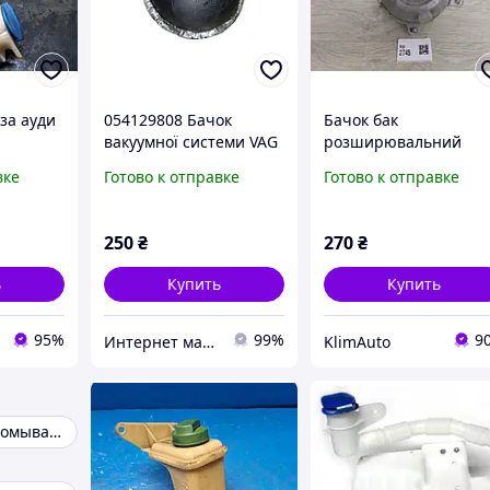
за ауди
054129808 Бачок
Бачок бак
вакуумної системи VAG
розширювальний
VW AUDI 054129808
системи охолодженн
вке
Готово к отправке
Готово к отправке
Audi A3 8V VW Tiguan
AD Golf 7 5Q0121407G
250
₴
270
₴
ь
Купить
Купить
95%
99%
9
Интернет магазин "Avtorazborka1654"
KlimAuto
Крышка бачка омывателя