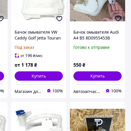
Бачок омывателя VW
Бачок омывателя Audi
Caddy Golf Jetta Touran
A4 B5 8D0955453B
я
Под заказ
Готово к отправке
 2
196
от
₴
/мес
от
1 178
₴
550
₴
Купить
Купить
0%
100%
100%
Магазин для профессионалов
Автозапчастини м. Суми