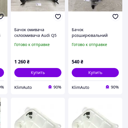
Бачок омивача
Бачок
i
склоомивача Audi Q5
розширювальний
8R (2008-2017)
компенсаційний
Готово к отправке
Готово к отправке
8R0955453D Деф.
системи охолодження
(прижатість)
Audi A4 B8 A5 8T Q5 8R
8K0121403Q
1 260
₴
540
₴
Купить
Купить
0%
90%
90%
KlimAuto
KlimAuto