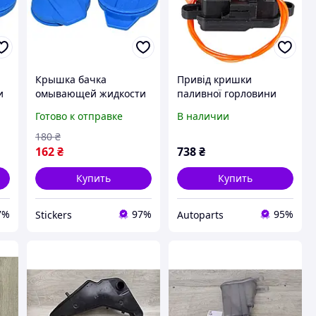
Крышка бачка
Привід кришки
и
омывающей жидкости
паливної горловини
2
AUDI Q5 Q7 2018-2022
Audi A7 14-18
Готово к отправке
В наличии
180
₴
162
₴
738
₴
Купить
Купить
7%
97%
95%
Stickers
Autoparts