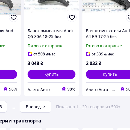
ля Audi
Бачок омывателя Audi
Бачок омывателя Aud
з
Q5 80A 18-25 без
A4 B9 17-25 без
з
крышки, датчика и
крышки и датчика
вке
Готово к отправке
Готово к отправке
5453B
фильтра 80A955453C
8W0955453K
508
339
от
₴
/мес
от
₴
/мес
3 048
₴
2 032
₴
ь
Купить
Купить
98%
98%
9
Алето Авто - запчасти на авто из США
Алето Авто - запчасти на авто из США
3
...
Вперед
Показано 1 - 29 товаров из 500+
ерии транспорта