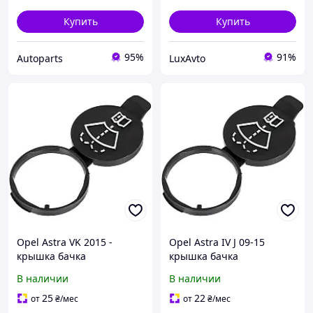
Купить
Купить
95%
91%
Autoparts
LuxAvto
Opel Astra VK 2015 -
Opel Astra IV J 09-15
крышка бачка
крышка бачка
омывающей жидкости
омывающей жидкости
В наличии
В наличии
25
22
от
₴
/мес
от
₴
/мес