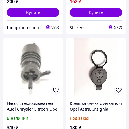
88958101
200
₴
162
₴
Купить
Купить
97%
97%
Indigo.autoshop
Stickers
Насос стеклоомывателя
Крышка бачка омывателя
Audi Chrysler Sitroen Opel
Opel Astra, Insignia,
(моторчик омывателя) FP
Meriva, Corsa, Mokka
В наличии
Под заказ
5022 RK2 1H5955651
(2008-) Opel
310
₴
180
₴