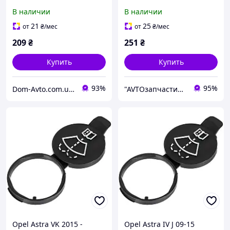
омывающей жидкости
омывающей жидкости
В наличии
В наличии
21
25
от
₴
/мес
от
₴
/мес
209
₴
251
₴
Купить
Купить
93%
95%
Dom-Avto.com.ua - Запчастини та аксесуари за вигідною ціною
"AVTOзапчастини" Інтернет магазин автозапчастин та аксесуарів
Opel Astra VK 2015 -
Opel Astra IV J 09-15