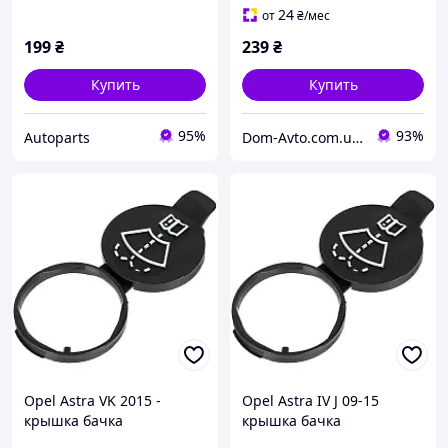
24
от
₴
/мес
199
₴
239
₴
Купить
Купить
95%
93%
Autoparts
Dom-Avto.com.ua - Запчастини та аксесуари за вигідною ціною
Opel Astra VK 2015 -
Opel Astra IV J 09-15
крышка бачка
крышка бачка
омывающей жидкости
омывающей жидкости