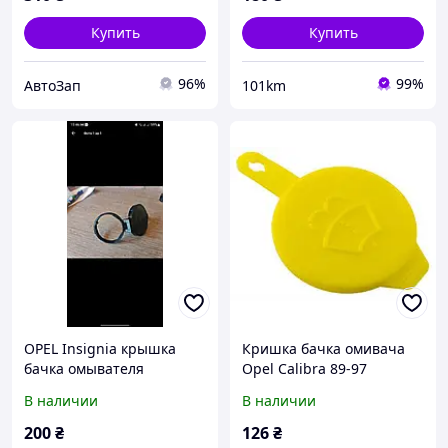
Купить
Купить
96%
99%
АвтоЗап
101km
OPEL Insignia крышка
Кришка бачка омивача
бачка омывателя
Opel Calibra 89-97
В наличии
В наличии
200
₴
126
₴