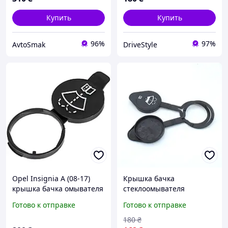
88958101
Купить
Купить
96%
97%
AvtoSmak
DriveStyle
Opel Insignia A (08-17)
Крышка бачка
крышка бачка омывателя
стеклоомывателя
13227300, Опель
качественный аналог для
Готово к отправке
Готово к отправке
Инсигниа А
моделей Chevrolet, Buick,
Cadillac, Saab OEM:
180
₴