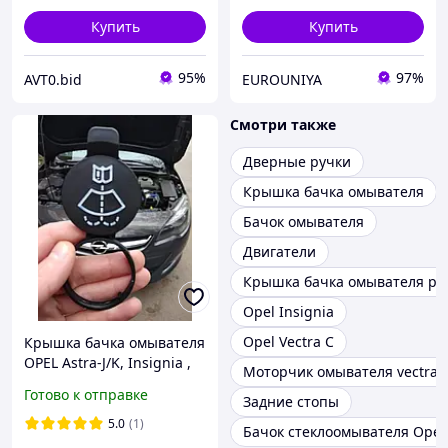
Купить
Купить
95%
97%
AVT0.bid
EUROUNIYA
Смотри также
Дверные ручки
Крышка бачка омывателя
Бачок омывателя
Двигатели
Крышка бачка омывателя ре
Opel Insignia
Opel Vectra C
Крышка бачка омывателя
OPEL Astra-J/K, Insignia ,
Моторчик омывателя vectra 
Zafira C, Mokka
Готово к отправке
Задние стопы
CHEVROLET Cruze/Malibu
13227300
5.0
(1)
Бачок стеклоомывателя Opel 