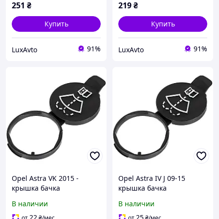
251
₴
219
₴
Купить
Купить
91%
91%
LuxAvto
LuxAvto
Opel Astra VK 2015 -
Opel Astra IV J 09-15
крышка бачка
крышка бачка
омывающей жидкости
омывающей жидкости
В наличии
В наличии
22
25
от
₴
/мес
от
₴
/мес