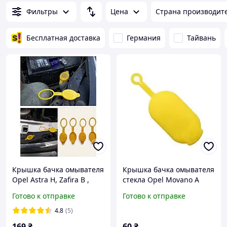
Фильтры
Цена
Страна производит
Бесплатная доставка
Германия
Тайвань
Крышка бачка омывателя
Крышка бачка омывателя
Opel Astra H, Zafira B ,
стекла Opel Movano A
Corsa D , 13118170
Опель Мовано
Готово к отправке
Готово к отправке
7700411279 7700812930
6001548742
4.8
(5)
169
₴
60
₴