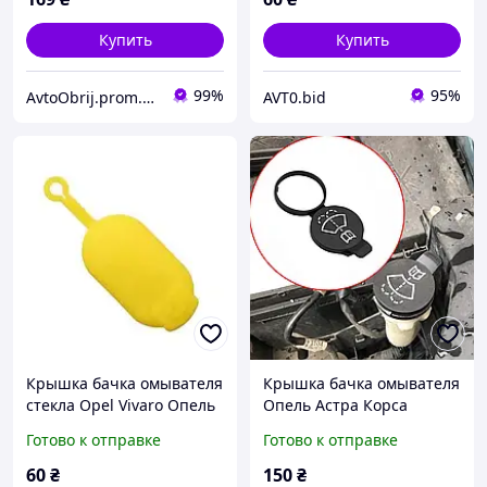
Купить
Купить
99%
95%
AvtoObrij.prom.ua
AVT0.bid
Крышка бачка омывателя
Крышка бачка омывателя
стекла Opel Vivaro Опель
Опель Астра Корса
Виваро 7700411279
Инсигниа Мерива Мокка
Готово к отправке
Готово к отправке
7700812930 6001548742
Opel
60
₴
150
₴