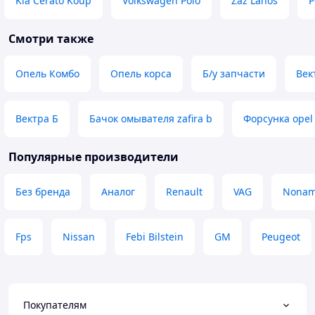
Kia Cerato Koup
Volkswagen Polo
Zaz Lanos
P
Смотри также
Опель Комбо
Опель корса
Б/у запчасти
Век
Вектра Б
Бачок омывателя zafira b
Форсунка opel 
Популярные производители
Без бренда
Аналог
Renault
VAG
Nona
Fps
Nissan
Febi Bilstein
GM
Peugeot
Покупателям