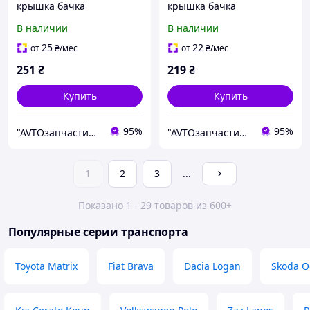
крышка бачка
крышка бачка
омывающей жидкости
омывающей жидкости
В наличии
В наличии
25
22
от
₴
/мес
от
₴
/мес
251
₴
219
₴
Купить
Купить
95%
95%
"AVTOзапчастини" Інтернет магазин автозапчастин та аксесуарів
"AVTOзапчастини" Інтернет магазин автозапчастин та аксесуарів
1
2
3
...
Показано 1 - 29 товаров из 600+
Популярные серии транспорта
Toyota Matrix
Fiat Brava
Dacia Logan
Skoda O