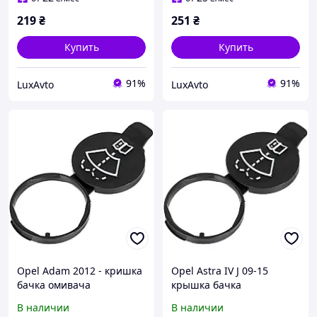
219
₴
251
₴
Купить
Купить
91%
91%
LuxAvto
LuxAvto
Opel Adam 2012 - кришка
Opel Astra IV J 09-15
бачка омивача
крышка бачка
омывающей жидкости
В наличии
В наличии