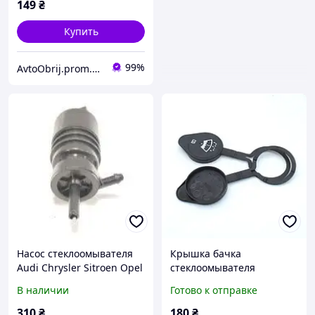
149
₴
Купить
99%
AvtoObrij.prom.ua
Насос стеклоомывателя
Крышка бачка
Audi Chrysler Sitroen Opel
стеклоомывателя
(моторчик омывателя) FP
качественный аналог для
В наличии
Готово к отправке
5022 RK2 1H5955651
моделей Chevrolet, Buick,
Cadillac, Saab OEM:
310
₴
180
₴