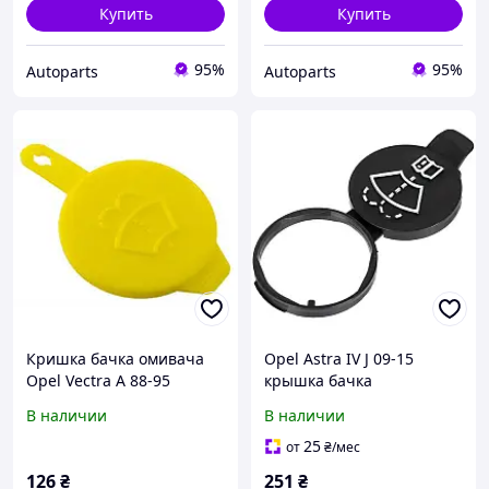
Купить
Купить
95%
95%
Autoparts
Autoparts
Кришка бачка омивача
Opel Astra IV J 09-15
Opel Vectra A 88-95
крышка бачка
омывающей жидкости
В наличии
В наличии
25
от
₴
/мес
126
₴
251
₴