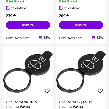
В наличии
В наличии
24
21
от
₴
/мес
от
₴
/мес
239
₴
209
₴
Купить
Купить
93%
93%
Dom-Avto.com.ua - Запчастини та аксесуари за вигідною ціною
Dom-Avto.com.ua - Запчастини та аксесуари за вигідною ціною
Opel Astra VK 2015 -
Opel Astra IV J 09-15
крышка бачка
крышка бачка