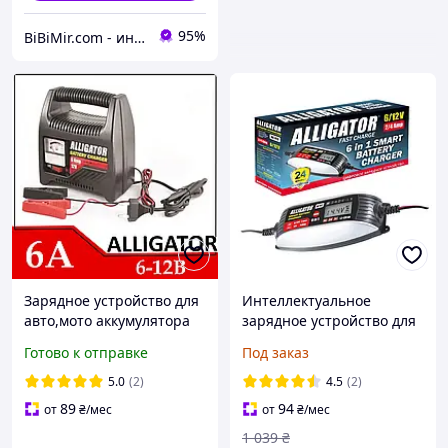
95%
BiBiMir.com - интернет-магазин автоаксессуаров
Зарядное устройство для
Интеллектуальное
авто,мото аккумулятора
зарядное устройство для
ALLIGATOR 6 ампер 6-12В
аккумуляторов Alligator 6-
Готово к отправке
Под заказ
12 V, 4 А, 120 A*ч (AC812)
5.0
(2)
4.5
(2)
89
94
от
₴
/мес
от
₴
/мес
1 039
₴