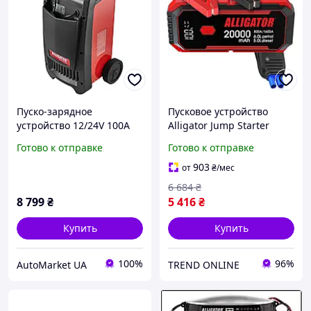
Пуско-зарядное
Пусковое устройство
устройство 12/24V 100A
Alligator Jump Starter
заряд 480A старт до
800A/1600A 20000mAh со
Готово к отправке
Готово к отправке
1000Ah свинцово-
Smart-клеммами
кислотные аккумуляторы
903
от
₴
/мес
автомобильные грузовые
6 684
₴
Alligator
8 799
₴
5 416
₴
Купить
Купить
100%
96%
AutoMarket UA
TREND ONLINE