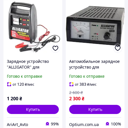
Зарядное устройство
Автомобильное зарядное
"ALLIGATOR" для
устройство для
авто,мото аккумулятора 6
аккумуляторов с
Готово к отправке
Готово к отправке
ампер 6-12В
амперметром Alligator
12В 18А AC806
120
383
от
₴
/мес
от
₴
/мес
2 600
₴
1 200
₴
2 300
₴
Купить
Купить
99%
100%
AriArt_Avto
Optium.com.ua