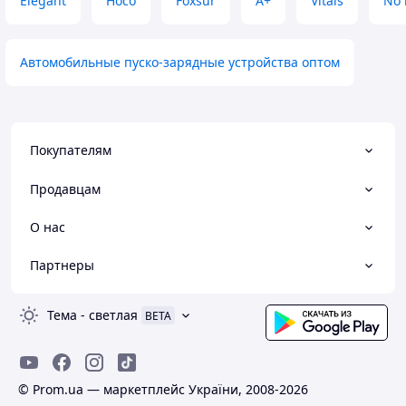
Elegant
Hoco
Foxsur
A+
Vitals
No 
Автомобильные пуско-зарядные устройства оптом
Покупателям
Продавцам
О нас
Партнеры
Тема
-
светлая
BETA
© Prom.ua — маркетплейс України, 2008-2026