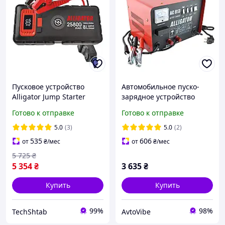
Пусковое устройство
Автомобильное пуско-
Alligator Jump Starter
зарядное устройство
1500A/2500A 25800mAh со
(свинцево-кислотные
Готово к отправке
Готово к отправке
Smart-клеммами и
аккумуляторы) Alligator
беспроводной зарядкой
12V/24V, 45A, 300Ач,
5.0
(3)
5.0
(2)
(JS848)
AC813
535
606
от
₴
/мес
от
₴
/мес
5 725
₴
5 354
₴
3 635
₴
Купить
Купить
99%
98%
TechShtab
AvtoVibe