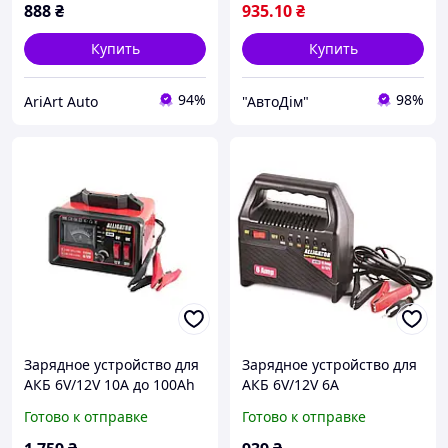
888
₴
935
.10
₴
Купить
Купить
94%
98%
AriArt Auto
"АвтоДім"
Зарядное устройство для
Зарядное устройство для
АКБ 6V/12V 10A до 100Ah
АКБ 6V/12V 6A
свинцово-кислотные
импульсное до 80Ah
Готово к отправке
Готово к отправке
гелевые аккумуляторы
свинцово-кислотные
автомобильные Alligator
аккумуляторы