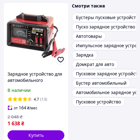
Смотри также
Бустеры пусковые устройств
Пуско зарядное устройство
Автотовары
Импульсное зарядное устрой
Зарядка
Домкрат для авто
Пусковое зарядное устройст
Зарядное устройство для
автомобильного
Бустер автомобильный
аккумулятора АКБ
В наличии
Автомобильное зарядное уст
трансформаторное
Alligator 6/12В 10А 100Ач
4.7
(13)
Пусковое устройство
(AC807)
164
от
₴
/мес
2 048
₴
1 638
₴
Купить