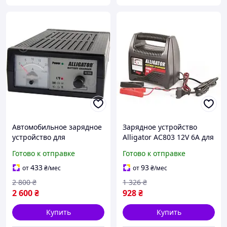
Автомобильное зарядное
Зарядное устройство
устройство для
Alligator AC803 12V 6A для
аккумуляторов с
свинцово-кислотных АКБ
Готово к отправке
Готово к отправке
амперметром Alligator
до 80Ah быстрое 6A
12В 18А AC806
зарядка
433
93
от
₴
/мес
от
₴
/мес
2 800
₴
1 326
₴
2 600
₴
928
₴
Купить
Купить