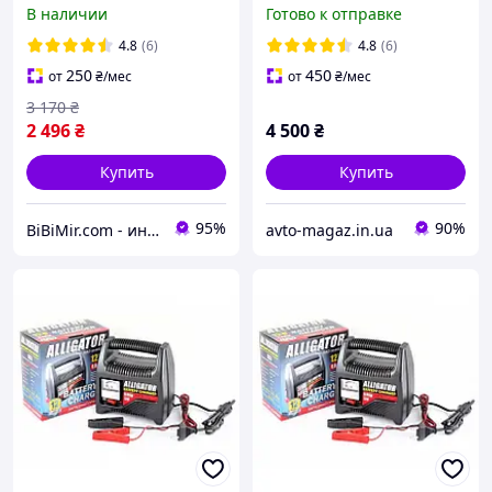
аккумулятора свинцовых
ALLIGATOR Jump Starter
В наличии
Готово к отправке
АКБ Alligator 12/24В 8/20А
JS845
48/220Ач (AC809)
4.8
(6)
4.8
(6)
250
450
от
₴
/мес
от
₴
/мес
3 170
₴
2 496
₴
4 500
₴
Купить
Купить
95%
90%
BiBiMir.com - интернет-магазин автоаксессуаров
avto-magaz.in.ua