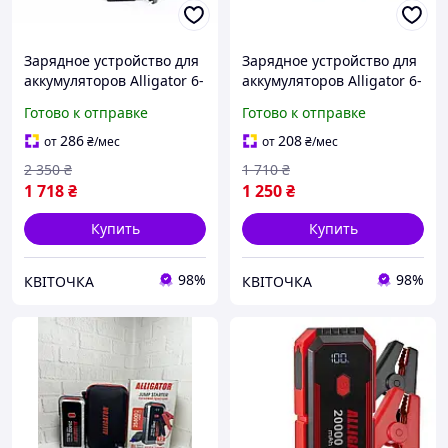
Зарядное устройство для
Зарядное устройство для
аккумуляторов Alligator 6-
аккумуляторов Alligator 6-
12 V, 8 А, 15/120 A*ч
12 V, 6 А, 20/80 A*ч
Готово к отправке
Готово к отправке
(AC804)
(AC802)
286
208
от
₴
/мес
от
₴
/мес
2 350
₴
1 710
₴
1 718
₴
1 250
₴
Купить
Купить
98%
98%
КВІТОЧКА
КВІТОЧКА