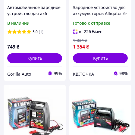
Автомобильное зарядное
Зарядное устройство для
устройство для акб
аккумуляторов Alligator 6-
ALLIGATOR AC803
12 V, 6 А, 20/80 A*ч
В наличии
Готово к отправке
(AC803)
226
5.0
(1)
от
₴
/мес
1 834
₴
749
₴
1 354
₴
Купить
Купить
99%
98%
Gorilla Auto
КВІТОЧКА