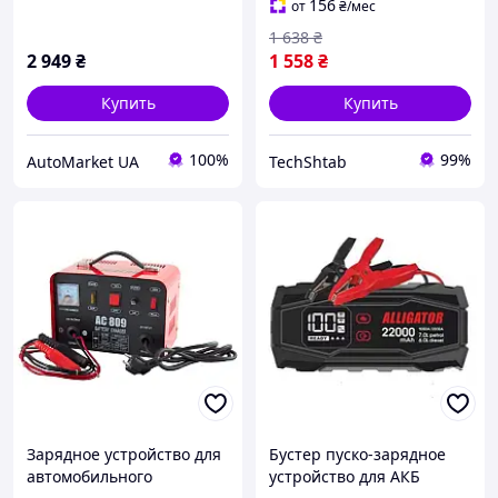
156
от
₴
/мес
1 638
₴
2 949
₴
1 558
₴
Купить
Купить
100%
99%
AutoMarket UA
TechShtab
Зарядное устройство для
Бустер пуско-зарядное
автомобильного
устройство для АКБ