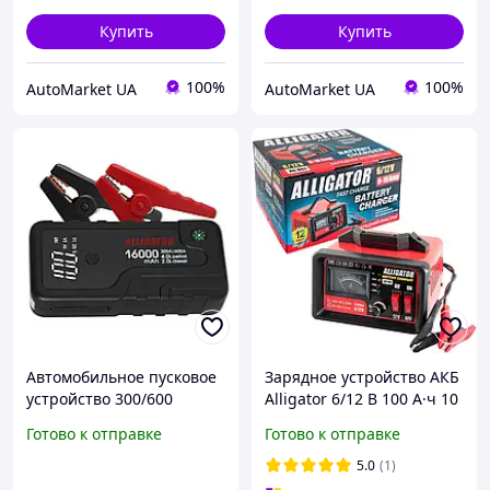
футляр хранения Alligator
беспроводная зарядка
Alligator
Купить
Купить
100%
100%
AutoMarket UA
AutoMarket UA
Автомобильное пусковое
Зарядное устройство АКБ
устройство 300/600
Alligator 6/12 В 100 А·ч 10
Ампер Емкость 16000 мАч
А (AC807)
Готово к отправке
Готово к отправке
LCD дисплей LED фонарь
футляр хранения запуск
5.0
(1)
авто Alligator