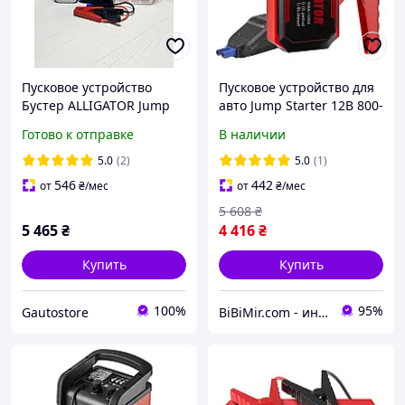
Пусковое устройство
Пусковое устройство для
Бустер ALLIGATOR Jump
авто Jump Starter 12В 800-
Starter JS847 25800mAh
1600A Alligator с
Готово к отправке
В наличии
функцией Power Bank
20000mAh (JS843)
5.0
(2)
5.0
(1)
546
442
от
₴
/мес
от
₴
/мес
5 608
₴
5 465
₴
4 416
₴
Купить
Купить
100%
95%
Gautostore
BiBiMir.com - интернет-магазин автоаксессуаров