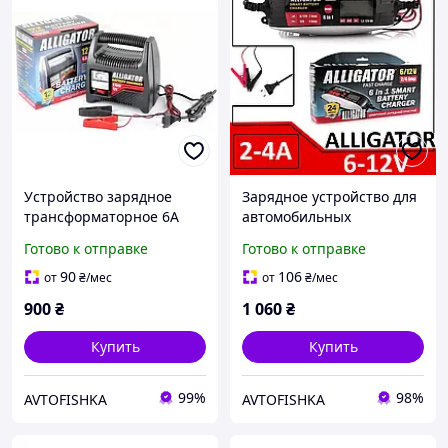
Устройство зарядное
Зарядное устройство для
трансформаторное 6А
автомобильных
"ALLIGATOR" (стрелка
аккумуляторов ALLIGATOR
Готово к отправке
Готово к отправке
инд.) 12V
2-4A 6-12V
90
106
от
₴
/мес
от
₴
/мес
900
₴
1 060
₴
Купить
Купить
99%
98%
AVTOFISHKA
AVTOFISHKA