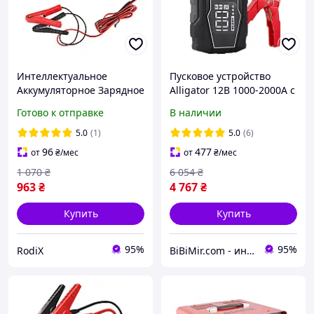
Интеллектуальное
Пусковое устройство
Аккумуляторное Зарядное
Alligator 12В 1000-2000A с
Устройство Аллигатор 12
функцией Power Bank
Готово к отправке
В наличии
Вольт Автоматическая
22000mAh (JS845)
Зарядка Автомобильная
5.0
(1)
5.0
(6)
96
477
от
₴
/мес
от
₴
/мес
1 070
₴
6 054
₴
963
₴
4 767
₴
Купить
Купить
95%
95%
RodiX
BiBiMir.com - интернет-магазин автоаксессуаров