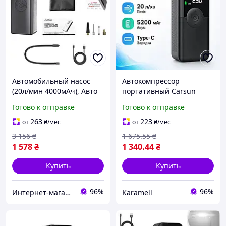
Автомобильный насос
Автокомпрессор
(20л/мин 4000мАч), Авто
портативный Carsun
насосы электрические,
T3106-1S 150 PSI 10 бар
Готово к отправке
Готово к отправке
Насос с манометром для а
5200 мАч 70 Вт поток 20
Доставка по Украине
лмин LED дисплей
263
223
от
₴
/мес
от
₴
/мес
режимы авто мото вело
3 156
₴
1 675
.55
₴
мячи
1 578
₴
1 340
.44
₴
Купить
Купить
96%
96%
Интернет-магазин "Little Sam"
Karamell