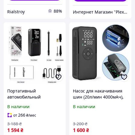
88%
Rialstroy
Интернет Магазин "PlexStore"
Портативный
Насос для накачивания
автомобильный
шин (20л/мин 4000мАч),
воздушный компрессор
Автоматический насос
В наличии
В наличии
(20л/мин 4000мАч),
для машины,
Автомобильные насосы
Автомобильный насос
266
от
₴
/мес
для подкачки шин, FRC
аккумуляторный, QLL
3 188
₴
3 200
₴
1 594
₴
1 600
₴