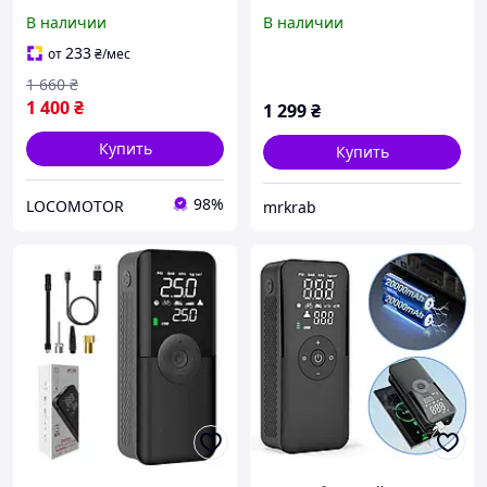
компрессор Carsun C3106
высоконапорный,
В наличии
В наличии
4000mAh ЖК 10бар Black
компактный, быстрая
(725302)
накачка шин
233
от
₴
/мес
1 660
₴
1 400
₴
1 299
₴
Купить
Купить
98%
LOCOMOTOR
mrkrab