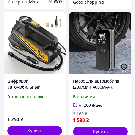
88%
Интернет Магазин "StepShop"
Good shopping
Цифровой
Насос для автомобиля
автомобильный
(20л/мин 4000мАч),
воздушный компрессор
Воздушный компрессор
Готово к отправке
В наличии
маленький, Компактный
компрессор для
263
от
₴
/мес
автомобиля, CQS
3 160
₴
1 250
₴
1 580
₴
Купить
Купить