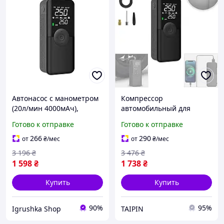
Автонасос с манометром
Компрессор
(20л/мин 4000мАч),
автомобильный для
Компрессор для
внедорожника (20л/мин
Готово к отправке
Готово к отправке
накачивания шин,
4000мАч), Насос
Электро насос для авто,
компрессор для авто,
266
290
от
₴
/мес
от
₴
/мес
RYH
Автомобильный
3 196
₴
3 476
₴
воздушный компрессор,
1 598
₴
1 738
₴
FBK
Купить
Купить
90%
95%
Igrushka Shop
TAIPIN