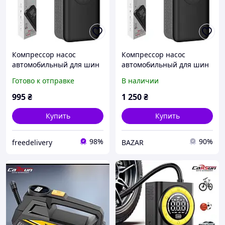
Компрессор насос
Компрессор насос
автомобильный для шин
автомобильный для шин
5200мАч ЖК 10бар Carsun
5200мАг ЖК 10бар Carsun
Готово к отправке
В наличии
T3106-1S
T3106-1S
995
₴
1 250
₴
Купить
Купить
98%
90%
freedelivery
BAZAR