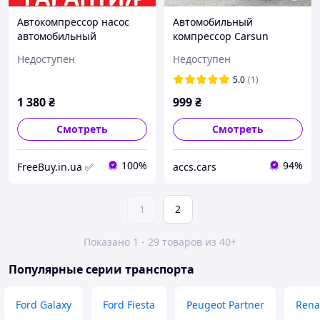
Автокомпрессор насос
Автомобильный
автомобильный
компрессор Carsun
аккумуляторный CARSUN
цифровой 150 PSI
Недоступен
Недоступен
C3106 портативный с
портативный воздушный
фонариком и
насос для шин 12V с LED
5.0
(1)
повербанком
фонарём и
1 380
₴
999
₴
автоотключением
Смотреть
Смотреть
100%
94%
FreeBuy.in.ua ✅
accs.cars
1
2
Показано 1 - 29 товаров из 40+
Популярные серии транспорта
Ford Galaxy
Ford Fiesta
Peugeot Partner
Rena