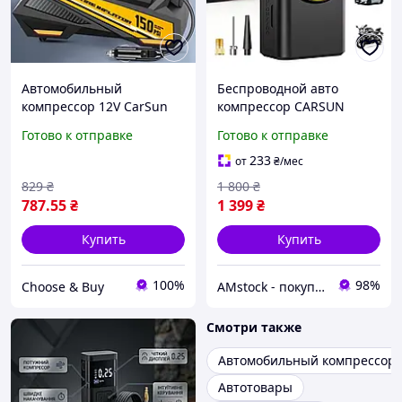
Автомобильный
Беспроводной авто
компрессор 12V CarSun
компрессор CARSUN
150 PSI с цифровым
T2198 + повербанк
Готово к отправке
Готово к отправке
дисплеем и LED-фонарем
233
от
₴
/мес
829
₴
1 800
₴
787
.55
₴
1 399
₴
Купить
Купить
100%
98%
Сhoose & Buy
AMstock - покупки, що приносять задоволення!
Смотри также
Автомобильный компрессор
Автотовары