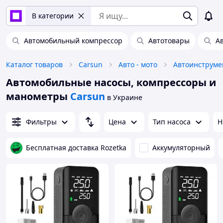
В категории
Автомобильный компрессор
Автотовары
А
Каталог товаров
Carsun
Авто - мото
Автоинструме
Автомобильные насосы, компрессоры и
манометры
Carsun
в Украине
Фильтры
Цена
Тип насоса
Н
Бесплатная доставка Rozetka
Аккумуляторный