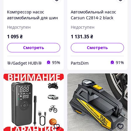
Компрессор насос
Автомобильный насос
автомобильный для шин
Carsun C2814-2 black
4000мАч ЖК 10бар Carsun
Недоступен
Недоступен
C3106
1 095
₴
1 131
.35
₴
Смотреть
Смотреть
95%
91%
🎯/Gadget HUB\🎯
PartsDim