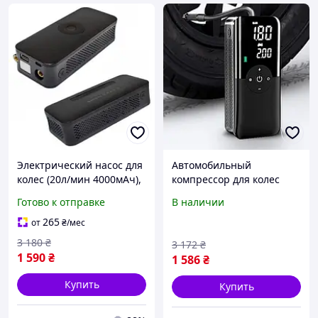
Электрический насос для
Автомобильный
колес (20л/мин 4000мАч),
компрессор для колес
Автомобильный
(20л/мин 4000мАч), Насос
Готово к отправке
В наличии
компрессор с
для шин электрический,
автоотключением, MTS
Компрессор для подкачки
265
от
₴
/мес
колес, XMU
3 180
₴
3 172
₴
1 590
₴
1 586
₴
Купить
Купить