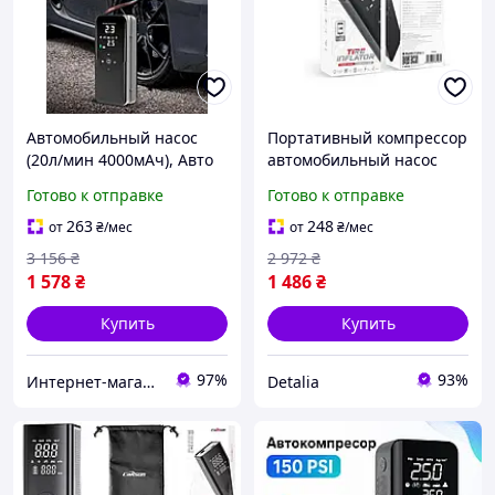
Автомобильный насос
Портативный компрессор
(20л/мин 4000мАч), Авто
автомобильный насос
насосы электрические,
(20л/мин 4000мАч),
Готово к отправке
Готово к отправке
Насос с манометром для
Компрессор насос,
авт Готово к отправке
Аккумуляторный
263
248
от
₴
/мес
от
₴
/мес
компрессор для авто, TBX
3 156
₴
2 972
₴
1 578
₴
1 486
₴
Купить
Купить
97%
93%
Интернет-магазин "АТМ"
Detalia