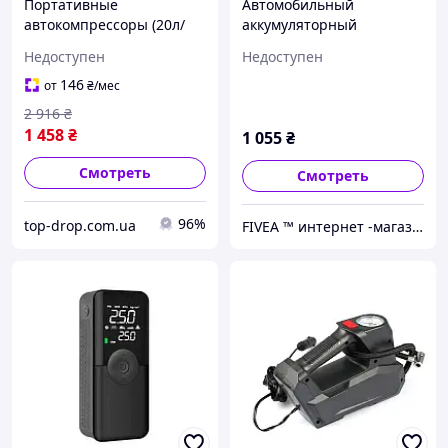
Портативные
Автомобильный
автокомпрессоры (20л/
аккумуляторный
мин 4000мАч),
компрессор Carsun C3106
Недоступен
Недоступен
Портативный компрессор
4000 мАч 150 PSI 10 Бар,
для шин, Автомобильный
портативный воздушный
146
от
₴
/мес
компрессор для джипа,
насос 20 л/мин с LED
2 916
₴
LEV
дисплеем
1 458
₴
1 055
₴
Смотреть
Смотреть
96%
top-drop.com.ua
FIVEA ™ интернет -магазин