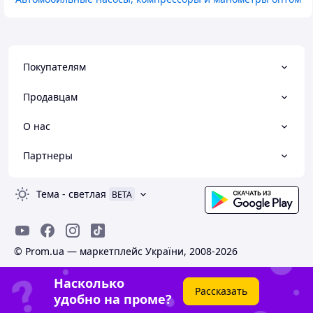
Покупателям
Продавцам
О нас
Партнеры
Тема
-
светлая
BETA
© Prom.ua — маркетплейс України, 2008-2026
Насколько
Рассказать
удобно на проме?