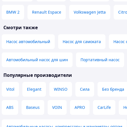
BMW 2
Renault Espace
Volkswagen Jetta
Citr
Смотри также
Насос автомобильный
Насос для самоката
Насос 
Автомобильный насос для шин
Портативный насос
Популярные производители
Vitol
Elegant
WINSO
Сила
Без бренда
ABS
Baseus
VOIN
APRO
CarLife
H
Автомобильные насосы, компрессоры и манометры оптом