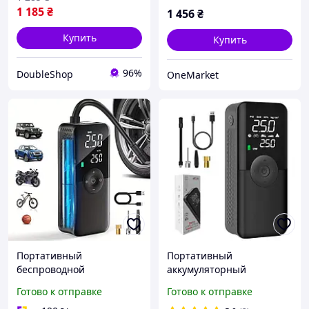
1 185
₴
1 456
₴
Купить
Купить
96%
DoubleShop
OneMarket
Портативный
Портативный
беспроводной
аккумуляторный
автомобильный
компрессор Carsun
Готово к отправке
Готово к отправке
компрессор CarSun
T3106-1S Powerbank