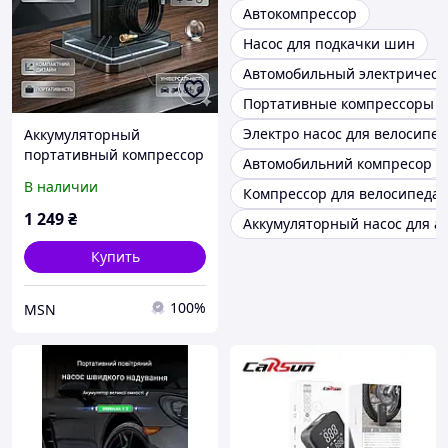
Автокомпрессор
Насос для подкачки шин
Автомобильный электрическ
Портативные компрессоры
Электро насос для велосипед
Аккумуляторный
портативный компрессор
Автомобильний компресор
для авто 150 PSI /
В наличии
Компрессор для велосипеда
Автомобильный
электронный насос с
1 249
₴
Аккумуляторный насос для а
фонариком и SOS
режимом
Купить
100%
MSN