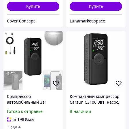
Купить
Купить
Cover Concept
Lunamarket.space
Компрессор
Компактный компрессор
автомобильный 3в1
Carsun C3106 3в1: насос,
Powerbank фонарик
Power Bank и фонарик
Готово к отправке
В наличии
4000мАч 10бар, Carsun
C3106
198
от
₴
/мес
1 285
₴