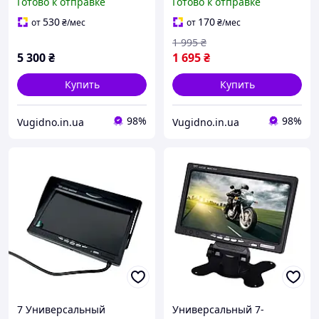
Готово к отправке
Готово к отправке
дюймов 6-ти канальный
В
Полуприцеп 17 метров
530
170
от
₴
/мес
от
₴
/мес
1 995
₴
5 300
₴
1 695
₴
Купить
Купить
98%
98%
Vugidno.in.ua
Vugidno.in.ua
7 Универсальный
Универсальный 7-