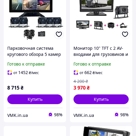
Парковочная система
Монитор 10" TFT с 2 AV-
кругового обзора 5 камер
входами для грузовиков и
и монитор 10" Средний
крупногабаритного
Готово к отправке
Готово к отправке
транспорт
транспорта
1452
662
от
₴
/мес
от
₴
/мес
4 200
₴
8 715
₴
3 970
₴
Купить
Купить
98%
98%
VMK.in.ua
VMK.in.ua