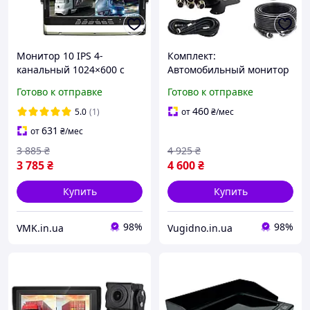
Монитор 10 IPS 4-
Комплект:
канальный 1024×600 с
Автомобильный монитор
пультом ДУ и камерами
7" AHD + 2 камеры AHD
Готово к отправке
Готово к отправке
заднего вида (AHD 720P /
720p для грузовых машин
4pin)
и крупногабаритного
460
5.0
(1)
от
₴
/мес
транспорта (12/36 В)
631
от
₴
/мес
3 885
₴
4 925
₴
3 785
₴
4 600
₴
Купить
Купить
98%
98%
VMK.in.ua
Vugidno.in.ua