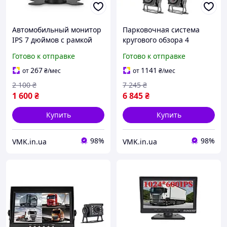
Автомобильный монитор
Парковочная система
IPS 7 дюймов c рамкой
кругового обзора 4
IPS 4pin
камеры и монитор 10"
Готово к отправке
Готово к отправке
Большой транспорт
267
1141
от
₴
/мес
от
₴
/мес
2 100
₴
7 245
₴
1 600
₴
6 845
₴
Купить
Купить
98%
98%
VMK.in.ua
VMK.in.ua