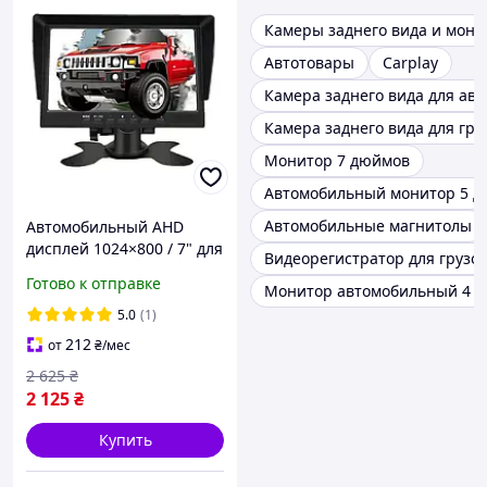
Камеры заднего вида и мон
Автотовары
Carplay
Камера заднего вида для авт
Камера заднего вида для гру
Монитор 7 дюймов
Автомобильный монитор 5 
Автомобильные магнитолы
Автомобильный AHD
дисплей 1024×800 / 7" для
Видеорегистратор для грузо
грузовиков и
Готово к отправке
Монитор автомобильный 4 3
спецтехники
5.0
(1)
212
от
₴
/мес
2 625
₴
2 125
₴
Купить