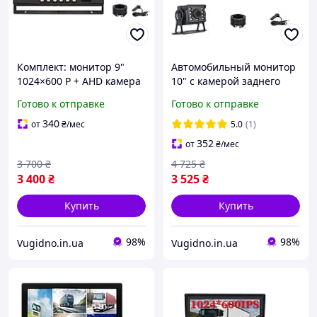
Комплект: монитор 9"
Автомобильный монитор
1024×600 Р + AHD камера
10" с камерой заднего
для грузовых авто
вида для грузовика 12-24v
Готово к отправке
Готово к отправке
340
от
₴
/мес
5.0
(1)
352
от
₴
/мес
3 700
₴
4 725
₴
3 400
₴
3 525
₴
Купить
Купить
98%
98%
Vugidno.in.ua
Vugidno.in.ua