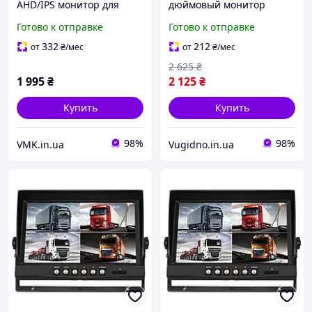
AHD/IPS монитор для
дюймовый монитор
грузового транспорта и
1024*600 от
Готово к отправке
Готово к отправке
спецтехники
прикуривателя для
легковых и грузовых авто
332
212
от
₴
/мес
от
₴
/мес
2 625
₴
1 995
₴
2 125
₴
Купить
Купить
98%
98%
VMK.in.ua
Vugidno.in.ua