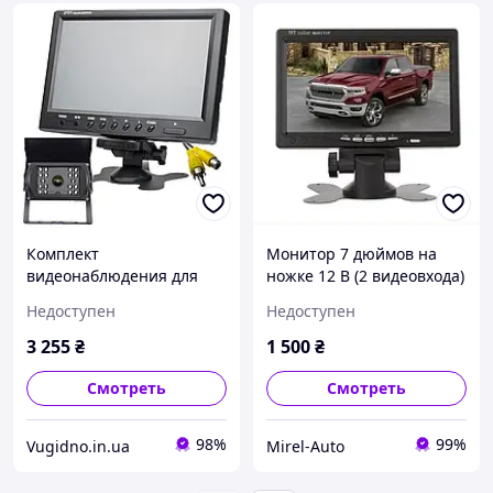
Комплект
Монитор 7 дюймов на
видеонаблюдения для
ножке 12 В (2 видеовхода)
спецтехники: Монитор 9"
Недоступен
Недоступен
HD + Универсальная
камера с ИК-подсветкой
3 255
₴
1 500
₴
(12-24V)
Смотреть
Смотреть
98%
99%
Vugidno.in.ua
Mirel-Auto