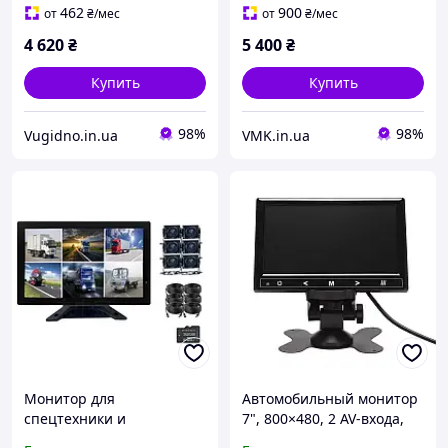
462
900
от
₴
/мес
от
₴
/мес
4 620
₴
5 400
₴
Купить
Купить
98%
98%
Vugidno.in.ua
VMK.in.ua
Монитор для
Автомобильный монитор
спецтехники и
7", 800×480, 2 AV-входа,
габаритного траспорта 10
сенсорные кнопки, 12-24