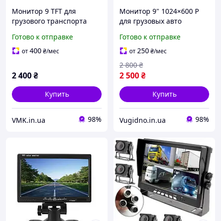
Монитор 9 TFT для
Монитор 9" 1024×600 Р
грузового транспорта
для грузовых авто
Готово к отправке
Готово к отправке
400
250
от
₴
/мес
от
₴
/мес
2 800
₴
2 400
₴
2 500
₴
Купить
Купить
98%
98%
VMK.in.ua
Vugidno.in.ua