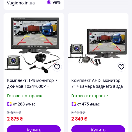
98%
Vugidno.in.ua
Комплект: IPS монитор 7
Комплект AHD: монитор
дюймов 1024×600Р +
7" + камера заднего вида
камера заднего вида с
с 4PIN кабелем
Готово к отправке
Готово к отправке
ночным режимом
288
475
от
₴
/мес
от
₴
/мес
3 675
₴
3 150
₴
2 875
₴
2 849
₴
Купить
Купить