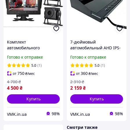
Комплект
7-дюймовый
автомобильного
автомобильный AHD IPS-
видеонаблюдения: 7" IPS
монитор 1024×600 для
Готово к отправке
Готово к отправке
монитор + 2 AHD камеры
грузовиков
+ кабели
5.0
(1)
5.0
(1)
750
360
от
₴
/мес
от
₴
/мес
4 700
₴
2 310
₴
4 500
₴
2 159
₴
Купить
Купить
98%
98%
VMK.in.ua
VMK.in.ua
Смотри также