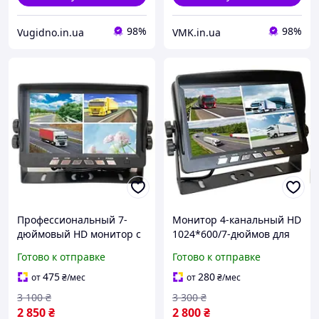
98%
98%
Vugidno.in.ua
VMK.in.ua
Профессиональный 7-
Монитор 4-канальный HD
дюймовый HD монитор с
1024*600/7-дюймов для
поддержкой 4 камер для
грузовиков
Готово к отправке
Готово к отправке
грузового и
спецтранспорта
475
280
от
₴
/мес
от
₴
/мес
(1024×600)
3 100
₴
3 300
₴
2 850
₴
2 800
₴