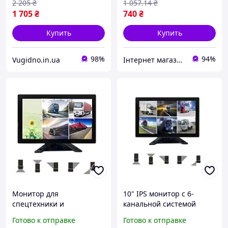
2 205
₴
1 057
.14
₴
1 705
₴
740
₴
Купить
Купить
98%
94%
Vugidno.in.ua
Інтернет магазин Сенс
Монитор для
10" IPS монитор с 6-
спецтехники и
канальной системой
габаритного траспорта 10
кругового обзора
Готово к отправке
Готово к отправке
дюймов 5-ти канальный