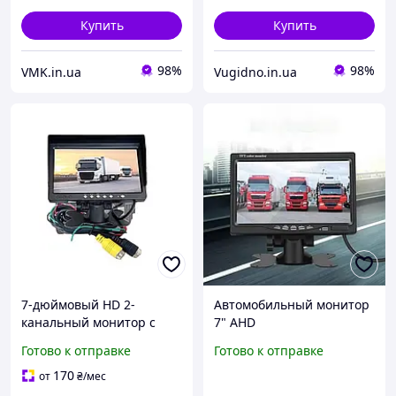
Купить
Купить
98%
98%
VMK.in.ua
Vugidno.in.ua
7-дюймовый HD 2-
Автомобильный монитор
канальный монитор с
7" AHD
Quad-View для
Готово к отправке
Готово к отправке
комбайнов, тракторов и
грузовой техники
170
от
₴
/мес