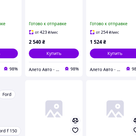
вке
Готово к отправке
Готово к отправке
423
254
от
₴
/мес
от
₴
/мес
2 540
₴
1 524
₴
ь
Купить
Купить
98%
98%
9
Алето Авто - запчасти на авто из США
Алето Авто - запчасти на авто из США
Ford
ord f 150