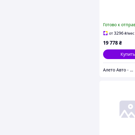
Готово к отпра
3296
от
₴
/мес
19 778
₴
Купит
Алето Авто - запчасти на авто из США