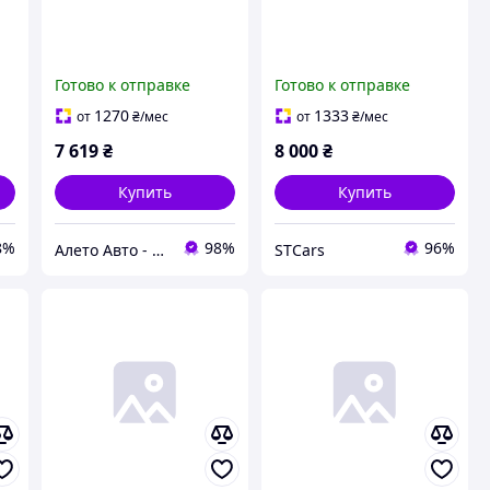
Готово к отправке
Готово к отправке
1270
1333
от
₴
/мес
от
₴
/мес
7 619
₴
8 000
₴
Купить
Купить
8%
98%
96%
Алето Авто - запчасти на авто из США
STCars