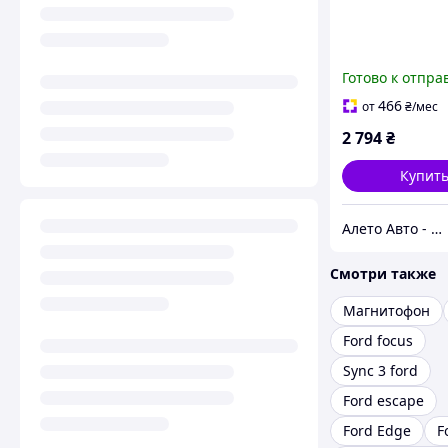
Готово к отпра
466
от
₴
/мес
2 794
₴
Купит
Алето Авто - запчасти на авто из США
Смотри также
Магнитофон
Ford focus
Sync 3 ford
Ford escape
Ford Edge
F