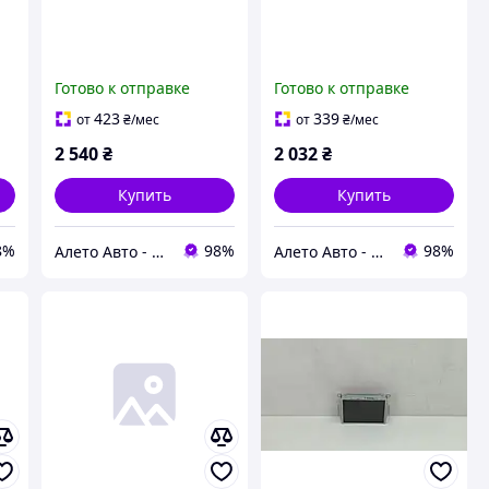
Готово к отправке
Готово к отправке
423
339
от
₴
/мес
от
₴
/мес
2 540
₴
2 032
₴
Купить
Купить
8%
98%
98%
Алето Авто - запчасти на авто из США
Алето Авто - запчасти на авто из США