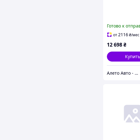
Готово к отпра
2116
от
₴
/мес
12 698
₴
Купит
Алето Авто - запчасти на авто из США