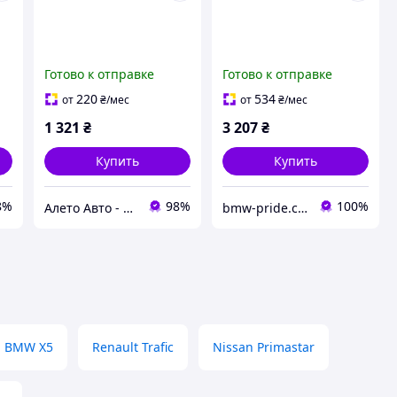
Готово к отправке
Готово к отправке
220
534
от
₴
/мес
от
₴
/мес
1 321
₴
3 207
₴
Купить
Купить
8%
98%
100%
Алето Авто - запчасти на авто из США
bmw-pride.com.ua
BMW X5
Renault Trafic
Nissan Primastar