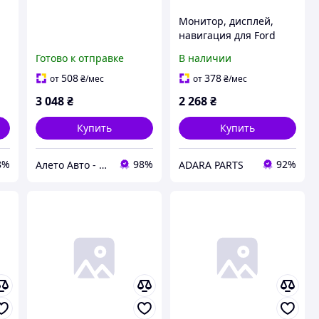
Монитор, дисплей,
навигация для Ford
Escape 2013-2016 (3rd
Готово к отправке
В наличии
gen C520)
(CJ5Z10D885FB)
508
378
от
₴
/мес
от
₴
/мес
3 048
₴
2 268
₴
Купить
Купить
8%
98%
92%
Алето Авто - запчасти на авто из США
ADARA PARTS