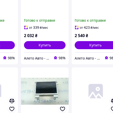
вке
Готово к отправке
Готово к отправке
339
423
от
₴
/мес
от
₴
/мес
2 032
₴
2 540
₴
ь
Купить
Купить
98%
98%
9
Алето Авто - запчасти на авто из США
Алето Авто - запчасти на авто из США