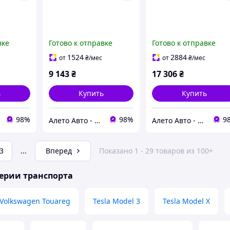
вке
Готово к отправке
Готово к отправке
1524
2884
от
₴
/мес
от
₴
/мес
9 143
₴
17 306
₴
ь
Купить
Купить
98%
98%
9
Алето Авто - запчасти на авто из США
Алето Авто - запчасти на авто из США
3
...
Вперед
Показано 1 - 29 товаров из 100+
ерии транспорта
Volkswagen Touareg
Tesla Model 3
Tesla Model X