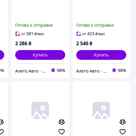
Готово к отправке
Готово к отправке
381
423
от
₴
/мес
от
₴
/мес
2 286
₴
2 540
₴
Купить
Купить
8%
98%
98%
Алето Авто - запчасти на авто из США
Алето Авто - запчасти на авто из США