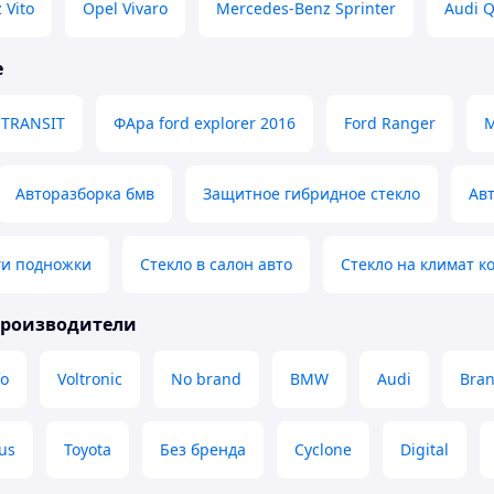
 Vito
Opel Vivaro
Mercedes-Benz Sprinter
Audi 
е
 TRANSIT
ФАра ford explorer 2016
Ford Ranger
M
Авторазборка бмв
Защитное гибридное стекло
Ав
ги подножки
Стекло в салон авто
Стекло на климат к
производители
fo
Voltronic
No brand
BMW
Audi
Bra
us
Toyota
Без бренда
Cyclone
Digital