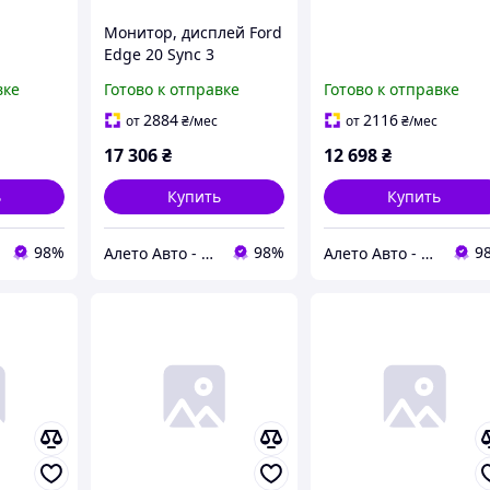
Монитор, дисплей Ford
Edge 20 Sync 3
L2GT14G370BBK
вке
Готово к отправке
Готово к отправке
2884
2116
от
₴
/мес
от
₴
/мес
17 306
₴
12 698
₴
ь
Купить
Купить
98%
98%
9
Алето Авто - запчасти на авто из США
Алето Авто - запчасти на авто из США