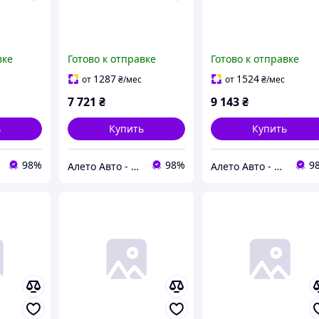
вке
Готово к отправке
Готово к отправке
1287
1524
от
₴
/мес
от
₴
/мес
7 721
₴
9 143
₴
ь
Купить
Купить
98%
98%
9
Алето Авто - запчасти на авто из США
Алето Авто - запчасти на авто из США