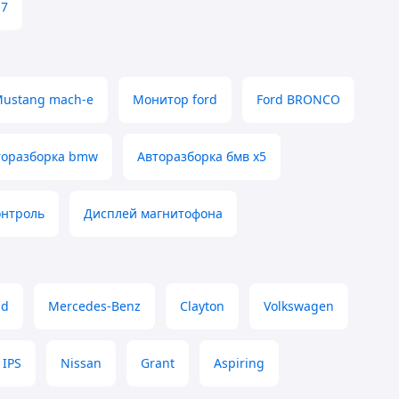
Q7
ustang mach-e
Монитор ford
Ford BRONCO
торазборка bmw
Авторазборка бмв х5
онтроль
Дисплей магнитофона
nd
Mercedes-Benz
Clayton
Volkswagen
IPS
Nissan
Grant
Aspiring