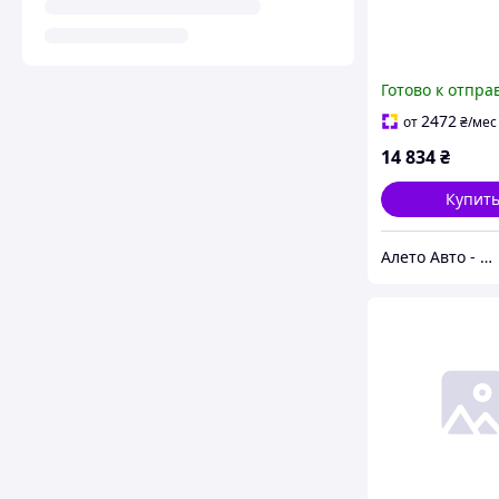
Готово к отпра
2472
от
₴
/мес
14 834
₴
Купит
Алето Авто - запчасти на авто из США