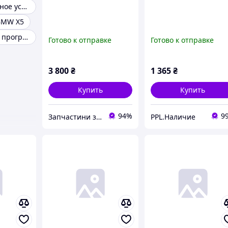
Штатное головное устройство
BMW X5
Gps навигация программы
Готово к отправке
Готово к отправке
3 800
₴
1 365
₴
Купить
Купить
94%
9
Запчастини з Європи і США
PPL.Наличие