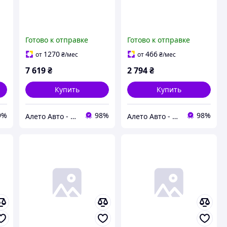
Готово к отправке
Готово к отправке
1270
466
от
₴
/мес
от
₴
/мес
7 619
₴
2 794
₴
Купить
Купить
9%
98%
98%
Алето Авто - запчасти на авто из США
Алето Авто - запчасти на авто из США