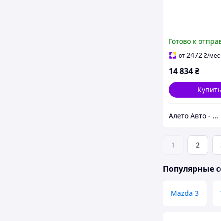
Готово к отпра
2472
от
₴
/мес
14 834
₴
Купит
Алето Авто - запчасти на авто из США
1
2
Популярные с
Mazda 3