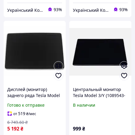
93%
93%
Український Кошик
Український Кошик
Дисплей (монитор)
Центральный монитор
заднего ряда Tesla Model
Tesla Model 3/Y (1089543-
3 Highland 2024-
00-J) Оригинал
Готово к отправке
В наличии
(оригинал, б/в) 3958393
zabka/sh
519
от
₴
/мес
6 749
.60
₴
5 192
₴
999
₴