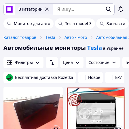
В категории
Монитор для авто
Tesla model 3
Запчаcти
Каталог товаров
Tesla
Авто - мото
Автомобильная 
Автомобильные мониторы
Tesla
в Украине
Фильтры
Цена
Состояние
Т
Бесплатная доставка Rozetka
Новое
Б/У