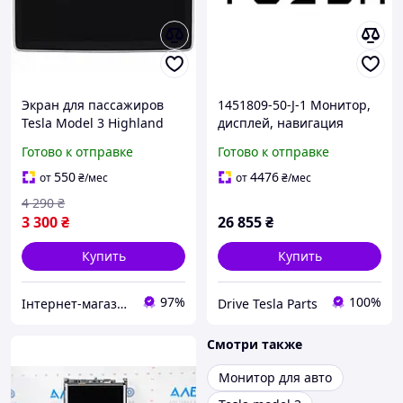
Экран для пассажиров
1451809-50-J-1 Монитор,
Tesla Model 3 Highland
дисплей, навигация
2024- (1875931-00-X)
INTEL Tesla Model SR, X
Готово к отправке
Готово к отправке
(оригинал, б/у)
550
4476
от
₴
/мес
от
₴
/мес
4 290
₴
3 300
₴
26 855
₴
Купить
Купить
97%
100%
Інтернет-магазин "NicePrice"
Drive Tesla Parts
Смотри также
Монитор для авто