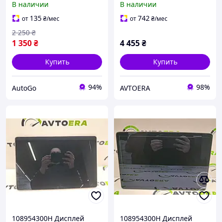
В наличии
В наличии
135
742
от
₴
/мес
от
₴
/мес
2 250
₴
1 350
₴
4 455
₴
Купить
Купить
94%
98%
AutoGo
AVTOERA
108954300H Дисплей
108954300H Дисплей