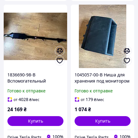
1836690-98-B
1045057-00-B Ниша для
Вспомогательный
хранения под монитором
монитор Tesla Model S, SP,
в сборе Tesla Model SR, X
Готово к отправке
Готово к отправке
X
4028
179
от
₴
/мес
от
₴
/мес
24 169
₴
1 074
₴
Купить
Купить
100%
100%
Drive Tesla Parts
Drive Tesla Parts