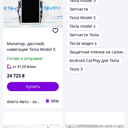
Tesla model 3
Запчаcти
Tesla Model S
Tesla model x
Запчасти Tesla
Тесла модел х
Монитор, дисплей,
навигация Tesla Model X
Защитная пленка на салон а
16-21 царапины
Готово к отправке
Android CarPlay для Tesla
109801000F
4120
от
₴
/мес
Tesla 3
24 723
₴
Купить
98%
Алето Авто - запчасти на авто из США