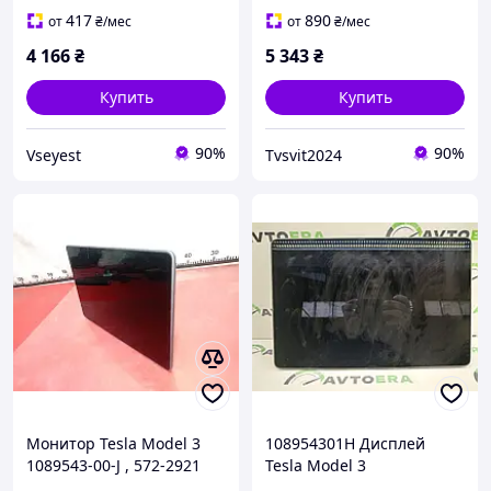
на кермо GLD
417
890
от
₴
/мес
от
₴
/мес
4 166
₴
5 343
₴
Купить
Купить
90%
90%
Vseyest
Tvsvit2024
Монитор Tesla Model 3
108954301H Дисплей
1089543-00-J , 572-2921
Tesla Model 3