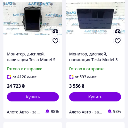
Монитор, дисплей,
Монитор, дисплей,
навигация Tesla Model S
навигация Tesla Model 3
16-20 INTEL рамка графит,
18- с датчиком
Готово к отправке
Готово к отправке
тычка на рамке
температуры 108954300H
145073700B
4120
593
от
₴
/мес
от
₴
/мес
24 723
₴
3 556
₴
Купить
Купить
98%
98%
Алето Авто - запчасти на авто из США
Алето Авто - запчасти на авто из США