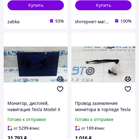
Купить
Купить
93%
100%
zabka
Интернет-магазин "Tesla Parts Pro"
Монитор, дисплей,
Провод заземления
навигация Tesla Model X
монитора в торпеде Tesla
22-26 царапины
Model X 16-21 103845000A
Готово к отправке
Готово к отправке
156601000D
5299
169
от
₴
/мес
от
₴
/мес
31 793
₴
1 016
₴