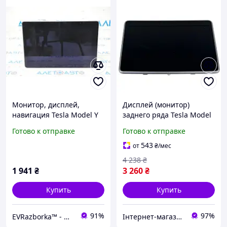
Монитор, дисплей,
Дисплей (монитор)
навигация Tesla Model Y
заднего ряда Tesla Model
20-25 108954300H
3 Highland 2024-(1875931-
Готово к отправке
Готово к отправке
00-С) (оригинал, б/у)
543
от
₴
/мес
4 238
₴
1 941
₴
3 260
₴
Купить
Купить
91%
97%
EVRazborka™ - Новые и Б/У запчасти на электромобили
Інтернет-магазин "NicePrice"