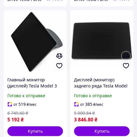
Главный монитор
Дисплей (монитор)
(дисплей) Tesla Model 3
заднего ряда Tesla Model
Highland 2024- (1673288-
3 Highland 2024-
Готово к отправке
Готово к отправке
20-B) (оригинал, б/у)
(1875931-00-С) (оригинал,
б/в)
519
385
от
₴
/мес
от
₴
/мес
6 749
.60
₴
5 000
.84
₴
5 192
₴
3 846
.80
₴
Купить
Купить