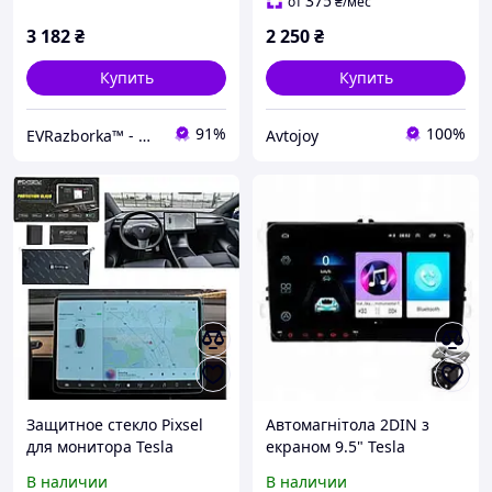
375
от
₴
/мес
3 182
₴
2 250
₴
Купить
Купить
91%
100%
EVRazborka™ - Новые и Б/У запчасти на электромобили
Avtojoy
Защитное стекло Pixsel
Автомагнітола 2DIN з
для монитора Tesla
екраном 9.5" Tesla
модель Y 16.4 дюйма
Android 9.0 Bluetooth,
В наличии
В наличии
2020-2024
Mirror Link 16/2Gb +Пульт