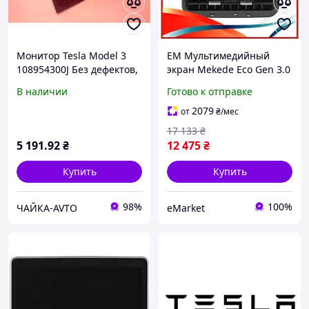
Монитор Tesla Model 3
EM Мультимедийный
108954300J Без дефектов,
экран Mekede Eco Gen 3.0
7617-3431
MTS1 8,66" для Tesla
В наличии
Готово к отправке
Model 3 Y дисплей для
пассажиров Andro MAR_K
2079
от
₴
/мес
17 133
₴
5 191
.92
₴
12 475
₴
Купить
Купить
98%
100%
ЧАЙКА-AVTO
eMarket