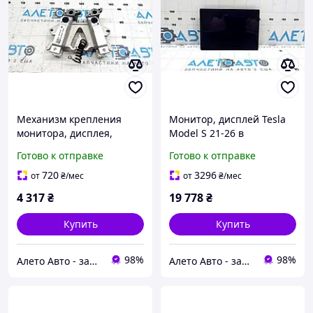
Механизм крепления
Монитор, дисплей Tesla
монитора, дисплея,
Model S 21-26 в
навигации Tesla Model S
центральной консоли
Готово к отправке
Готово к отправке
21-26 160736000G
156602800C
720
3296
от
₴
/мес
от
₴
/мес
4 317
₴
19 778
₴
Купить
Купить
98%
98%
Алето Авто - запчасти на авто из США
Алето Авто - запчасти на авто из США