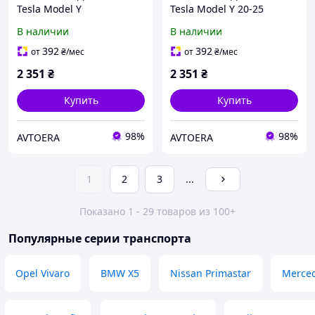
Tesla Model Y
Tesla Model Y 20-25
(TMY03)
В наличии
В наличии
392
392
от
₴
/мес
от
₴
/мес
2 351
₴
2 351
₴
Купить
Купить
98%
98%
AVTOERA
AVTOERA
1
2
3
...
Показано 1 - 29 товаров из 100+
Популярные серии транспорта
Opel Vivaro
BMW X5
Nissan Primastar
Merced