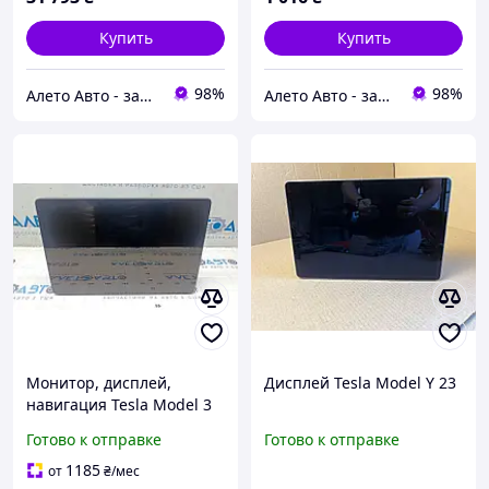
Купить
Купить
98%
98%
Алето Авто - запчасти на авто из США
Алето Авто - запчасти на авто из США
Монитор, дисплей,
Дисплей Tesla Model Y 23
навигация Tesla Model 3
18- с датчиком
Готово к отправке
Готово к отправке
температуры, сколы
108954300G
1185
от
₴
/мес