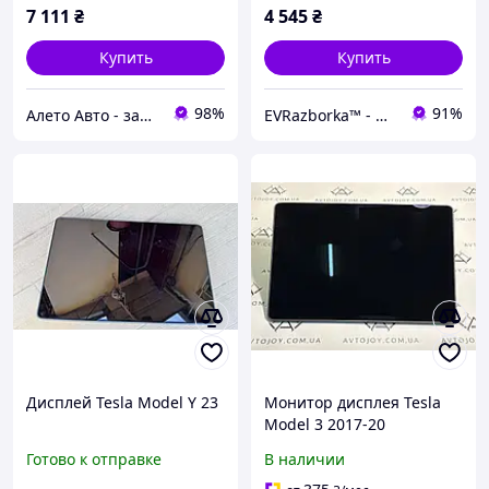
7 111
₴
4 545
₴
Купить
Купить
98%
91%
Алето Авто - запчасти на авто из США
EVRazborka™ - Новые и Б/У запчасти на электромобили
Дисплей Tesla Model Y 23
Монитор дисплея Tesla
Model 3 2017-20
Готово к отправке
В наличии