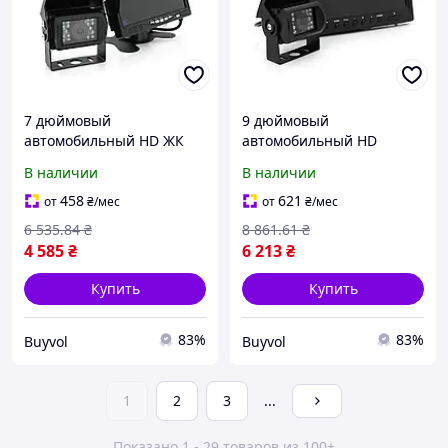
7 дюймовый
9 дюймовый
автомобильный HD ЖК
автомобильный HD
дисплей с двумя
монитор для камеры
В наличии
В наличии
камерами 420TVL 120
заднего вида 24V 420TVL
градусов для парковки и
120 градусов угол обзора
458
621
от
₴
/мес
от
₴
/мес
заднего вида BUV
BUV
6 535
.84
₴
8 861
.61
₴
4 585
₴
6 213
₴
Купить
Купить
83%
83%
Buyvol
Buyvol
1
2
3
...
Показано 1 - 29 товаров из 100+