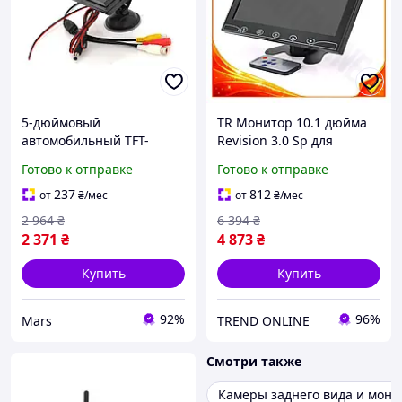
5-дюймовый
TR Монитор 10.1 дюйма
автомобильный TFT-
Revision 3.0 Sp для
монитор 12V Box sea
видеонаблюдения с HDMI
Готово к отправке
Готово к отправке
VGA RCA разъемами ЖК
экран для автомо SpeR-
237
812
от
₴
/мес
от
₴
/мес
4N
2 964
₴
6 394
₴
2 371
₴
4 873
₴
Купить
Купить
92%
96%
Mars
TREND ONLINE
Смотри также
Камеры заднего вида и мон