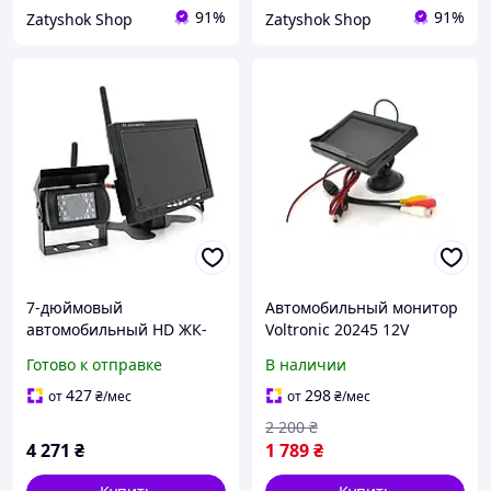
91%
91%
Zatyshok Shop
Zatyshok Shop
7-дюймовый
Автомобильный монитор
автомобильный HD ЖК-
Voltronic 20245 12V
дисплей две камеры 24V
Готово к отправке
В наличии
расширение 420TVL угол
линзы 120° lamp
427
298
от
₴
/мес
от
₴
/мес
2 200
₴
4 271
₴
1 789
₴