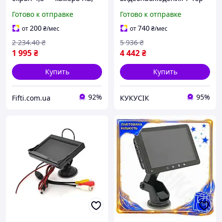
кут огляду 120 °, DC12V
Quality дюймов IPS с
Готово к отправке
Готово к отправке
сенсорным экраном для
автомобиля мультимедий
200
740
от
₴
/мес
от
₴
/мес
CI2-888
2 234
.40
₴
5 936
₴
1 995
₴
4 442
₴
Купить
Купить
92%
95%
Fifti.com.ua
КУКУСІК