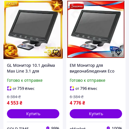
GL Монитор 10.1 дюйма
EM Монитор для
Max Line 3.1 для
видеонаблюдения Eco
видеонаблюдения с AV
Gen 3.0 10.1 дюймов ЖК с
Готово к отправке
Готово к отправке
VGA HDMI RCA
HDMI VGA RCA для
разъемами для
автомобиля и офиса
759
796
от
₴
/мес
от
₴
/мес
автомобиля и оф LO31\PR
экран MAR_K
6 384
₴
6 384
₴
4 553
₴
4 776
₴
Купить
Купить
99%
100%
GOLD TIME
eMarket