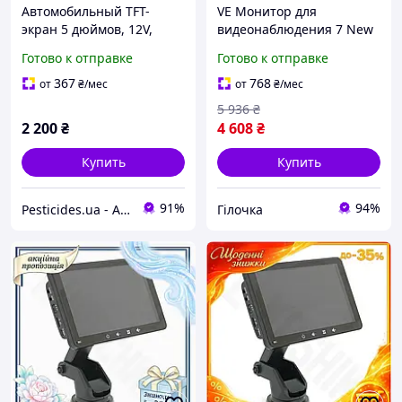
Автомобильный TFT-
VE Монитор для
экран 5 дюймов, 12V,
видеонаблюдения 7 New
модель Box для
Version дюймов IPS
Готово к отправке
Готово к отправке
автоэкрана, артикул 10-
сенсорный экран для
20245
автомобиля с HDMI AV
367
768
от
₴
/мес
от
₴
/мес
VGA п N6W_VER
5 936
₴
2 200
₴
4 608
₴
Купить
Купить
91%
94%
Pesticides.ua - Аграрная продукция и не только !!!
Гілочка