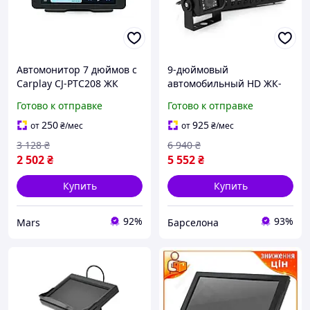
Автомонитор 7 дюймов с
9-дюймовый
Carplay CJ-PTC208 ЖК
автомобильный HD ЖК-
экран в комплекте Box
дисплей одна камера 24V
Готово к отправке
Готово к отправке
impulse
расширение 420TVL угол
линзы 120°
250
925
от
₴
/мес
от
₴
/мес
3 128
₴
6 940
₴
2 502
₴
5 552
₴
Купить
Купить
92%
93%
Mars
Барселона