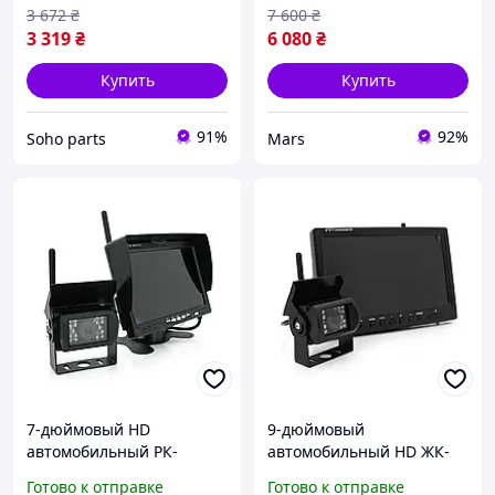
3 672
₴
7 600
₴
3 319
₴
6 080
₴
Купить
Купить
91%
92%
Soho parts
Mars
7-дюймовый HD
9-дюймовый
автомобильный РК-
автомобильный HD ЖК-
монитор с двумя
дисплей на одну камеру,
Готово к отправке
Готово к отправке