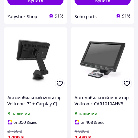
Купить
Купить
91%
91%
Zatyshok Shop
Soho parts
Автомобильный монитор
Автомобильный монитор
Voltronic 7" + Carplay CJ-
Voltronic CAR1010AHVB
PTC207
Black
В наличии
В наличии
350
408
от
₴
/мес
от
₴
/мес
2 750
₴
4 000
₴
2 099
₴
2 449
₴