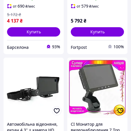
камерами, 24V, 420TVL,
24V, расширение 420TVL,
угол обзора 120°
угол линзы 120°
690
579
от
₴
/мес
от
₴
/мес
5 172
₴
4 137
₴
5 792
₴
Купить
Купить
93%
100%
Барселона
Fortpost
Автомобільна відеоняня,
CI Монитор для
екран 4,3" + камера HD,
видеонаблюдения 7 Top