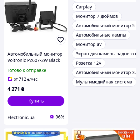
Carplay
Монитор 7 дюймов
Автомобильный монитор 5 
Автомобильные лампы
Монитор av
Экран для камеры заднего в
Автомобильный монитор
Voltronic PZ607-2W Black
Розетка 12V
на две камеры, 24V,
Готово к отправке
Автомобильный монитор 3.5
расширение 420TVL, угол
линзы 120
712
от
₴
/мес
Мультимедийная система
4 271
₴
Купить
96%
Electronic.ua