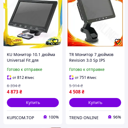
KU Монитор 10.1 дюйма
TR Монитор 7 дюймов
Universal Fit для
Revision 3.0 Sp IPS
видеонаблюдения AV VGA
сенсорный экран для
Готово к отправке
Готово к отправке
HDMI RCA разъемы
автомобиля мультимедиа
высокое разрешение для
видеонаблюдение AV
812
751
от
₴
/мес
от
₴
/мес
Uni2L_K
SpeR-4N
6 394
₴
5 914
₴
4 873
₴
4 508
₴
Купить
Купить
100%
96%
KUPICOM.TOP
TREND ONLINE