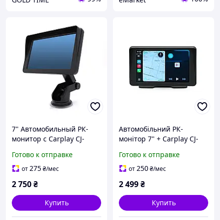
7" Автомобильный РК-
Автомобільний РК-
монитор с Carplay CJ-
монітор 7" + Carplay CJ-
PTC701 в коробке,
PTC208, Box
Готово к отправке
Готово к отправке
Артикул 10-35206
275
250
от
₴
/мес
от
₴
/мес
2 750
₴
2 499
₴
Купить
Купить