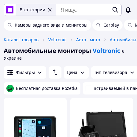
В категории
Камеры заднего вида и мониторы
Carplay
Каталог товаров
Voltronic
Авто - мото
Автомобильн
Автомобильные мониторы
Voltronic
в
Украине
Фильтры
Цена
Тип телевизора
Бесплатная доставка Rozetka
Встраиваемый в па