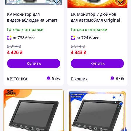
KV Монитор для
EK Монитор 7 дюймов
видеонаблюдения Smart
для автомобиля Original
Model 7 дюймов
Design IPS сенсорный
Готово к отправке
Готово к отправке
сенсорный IPS экран с AV
экран 1024x600
VGA HDMI для
мультимедиа устройство
738
724
от
₴
/мес
от
₴
/мес
автомобиля м 99/KVI
HFX17_E
5 914
₴
5 914
₴
4 426
₴
4 343
₴
Купить
Купить
98%
97%
КВІТОЧКА
Е-кошик