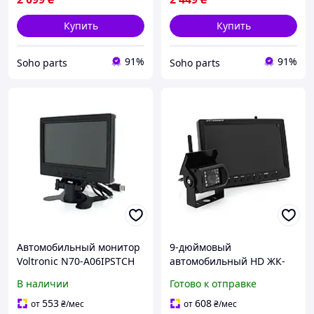
Купить
Купить
91%
91%
Soho parts
Soho parts
Автомобильный монитор
9-дюймовый
Voltronic N70-A06IPSTCH
автомобильный HD ЖК-
Black + touchscreen
дисплей одна камера 24V
В наличии
Готово к отправке
расширение 420TVL угол
линзы 120°
553
608
от
₴
/мес
от
₴
/мес