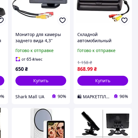
Монитор для камеры
Складной
я
заднего вида 4,3"
автомобильный
монитор RIAS M-128
Готово к отправке
Готово к отправке
4,3'' (2_006558)
65
от
₴
/мес
1 158
₴
650
₴
868
.99
₴
Купить
Купить
0%
90%
96%
Shark Mall UA
🛍️ МАРКЕТПЛЕЙС DMD