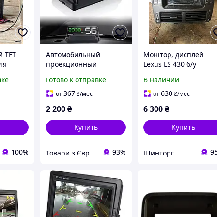
й TFT
Автомобильный
Монітор, дисплей
ля
проекционный
Lexus LS 430 б/у
 вида, 2
дисплей T900 GPS
вке
Готово к отправке
В наличии
 сложная
цифровой спидометр
GPS + проектор на
367
630
от
₴
/мес
от
₴
/мес
лобовое стекло для
2 200
₴
6 300
₴
авто фуры
ь
Купить
Купить
100%
93%
9
Товари з Європи
Шинторг