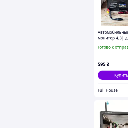
Автомобильны
монитор 4,3| д
камеры заднего
Готово к отпра
AV входа, 12В,
подставка
595
₴
Купит
Full House