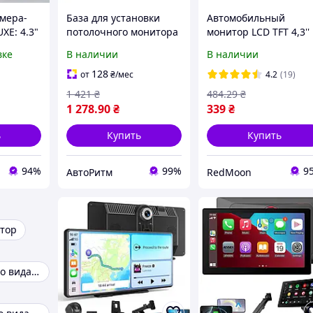
амера-
База для установки
Автомобильный
XE: 4.3"
потолочного монитора
монитор LCD TFT 4,3''
ое
NR133 Black
для двух камер /
вке
В наличии
В наличии
бзор
Дисплей в авто /
ое
Монитор камеры
128
от
₴
/мес
4.2
(19)
тание
заднего вида
1 421
₴
484
.29
₴
1 278
.90
₴
339
₴
ь
Купить
Купить
94%
99%
9
АвтоРитм
RedMoon
тор
Камеры заднего вида и мониторы