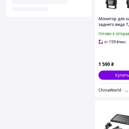
Монитор для 
заднего вида 7,
камеры для гр
Готово к отпра
159
от
₴
/мес
1 590
₴
Купит
ChinaWorld - товары высокого качества!