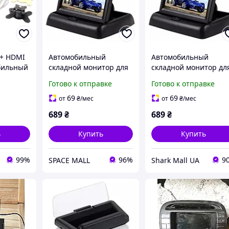
 + HDMI
Автомобильный
Автомобильный
бильный
складной монитор для
складной монитор дл
камеры заднего вида
камеры заднего вида
Готово к отправке
Готово к отправке
диагональ 4,3"
диагональ 4,3"
69
69
от
₴
/мес
от
₴
/мес
689
₴
689
₴
ь
Купить
Купить
99%
96%
9
SPACE MALL
Shark Mall UA