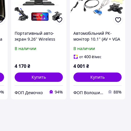
Портативный авто-
Автомобільний РК-
ра
экран 9.26" Wireless
монітор 10.1" (AV + VGA
CarPlay / Android Auto с
+ HDMI + BNC) 1
В наличии
В наличии
камерой заднего вида
400
от
₴
/мес
4 170
₴
4 001
₴
Купить
Купить
9%
94%
88%
ФОП Демочко
ФОП Волошин Дмитро Олексійович