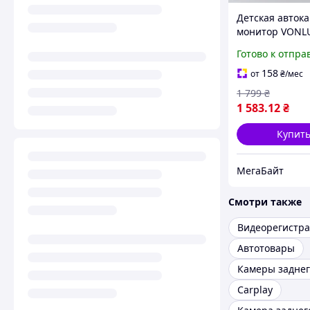
Детская авток
монитор VONLU
дисплей, Ночн
Готово к отпра
видение HD, о
160°, Магнитн
158
от
₴
/мес
крепление, Пи
1 799
₴
12V (Black)
1 583
.12
₴
Купит
МегаБайт
Смотри также
Видеорегистра
Автотовары
Carplay