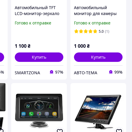
Автомобильный TFT
Автомобильный
LCD-монитор-зеркало
монитор для камеры
7" для камеры заднего
переднего та заднего
Готово к отправке
Готово к отправке
вида 12 24 В PAL/NTSC
вида TFT 7"
+ пульт | Б/У
5.0
(1)
1 100
₴
1 000
₴
Купить
Купить
5%
97%
99%
SMARTZONA
АВТО-ТЕМА