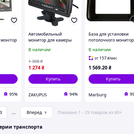
Автомобильный
База для установки
 монітор
монитор для камеры
потолочного монито
чне
заднего вида 8621 2-х
NR133 Black
В наличии
В наличии
канальный черный
157
от
₴
/мес
1 308
₴
1 274
₴
1 569
.20
₴
ь
Купить
Купить
95%
94%
9
ZAKUPUS
Marburg
3
...
Вперед
Показано 1 - 29 товаров из 60+
ерии транспорта