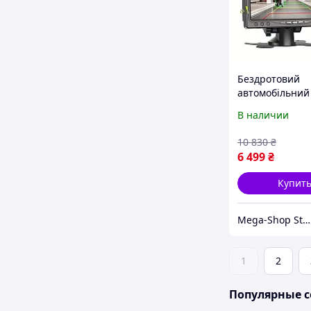
Бездротовий
автомобільний
з камерою , ні
В наличии
бачення 1080P
10 830
₴
6 499
₴
Купит
Mega-Shop Store
1
2
Популярные с