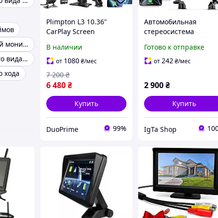
Камера заднего вида для авто
Plimpton L3 10.36"
Автомобильная
ймов
CarPlay Screen
стереосистема
портативный
MEETELLALA 9"
Автомобильный монитор 5 дюймов
В наличии
Готово к отправке
автомобильный
CarPlay/Android Auto,
Зеркало заднего вида с монитором
монитор с
беспроводной экран 
1080
242
от
₴
/мес
от
₴
/мес
беспроводным Apple
голосовым
о хода
7 200
₴
CarPlay, Android Auto
управлением, BT, Wi-F
6 480
₴
2 900
₴
USB, AUX
Купить
Купить
99%
10
DuoPrime
IgTa Shop