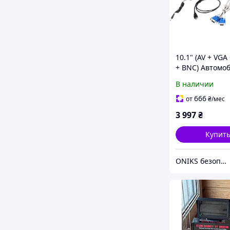
10.1" (AV + VGA
+ BNC) Автомо
ЖК-монитор
В наличии
666
от
₴
/мес
3 997
₴
Купит
ONIKS безопасность и комфорт