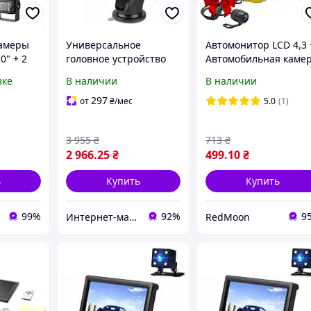
камеры
Универсальное
Автомонитор LCD 4,3 
0" + 2
головное устройство
Автомобильная каме
узовиков
RIAS 701W 7" HD IPS
Car Cam 185L /
вке
В наличии
В наличии
сенсорный экран Apple
Монитор для двух
CarPlay и Android Auto
камеры
297
от
₴
/мес
5.0
(1)
Black
3 955
₴
713
₴
2 966
.25
₴
499
.10
₴
ь
Купить
Купить
99%
92%
9
Интернет-магазин SmartWhale
RedMoon