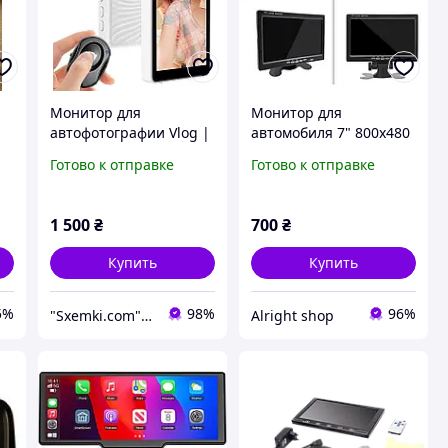
Монитор для
Монитор для
автофотографии Vlog |
автомобиля 7" 800x480
Экран для селфи с
TFT-LCD с 2 входами
Готово к отправке
Готово к отправке
беспроводной записью
видео, автоматическим
- Портативные
включением при
аксессуары для записи
реверсе, DC 9-32V
1 500
₴
700
₴
Купить
Купить
5%
98%
96%
"Sxemki.com": Электроника, схемы, модули!
Alright shop