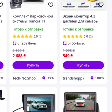
+
Комплект парковочной
Экран монитор 4.3
ра
системы Tomoia T1
дисплей для камеры
камера заднего вида с
заднего вида камер
Готово к отправке
Готово к отправке
монитором HD 1080P
видеонаблюдения
для удобного и
видеоплееров и
5.0
(2)
5.0
(2)
безопасного
видеокамер
269
55
от
₴
/мес
от
₴
/мес
2 800
₴
1 098
₴
2 688
₴
549
₴
Купить
Купить
5%
98%
100%
Tech-No.Shop
trendshopp7