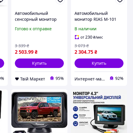
Автомобильный
Автомобильный
сенсорный монитор
монитор RIAS M-101
RIAS CJ-PTC208 7" с
TFT 10.1" для двух
Готово к отправке
В наличии
Apple CarPlay и Android
камер с пультом ДУ
с
Auto (3_04531) Lodgi
Black (3_05669)
230
от
₴
/мес
3 339
₴
3 073
₴
i,
2 503
.99
₴
2 304
.75
₴
Купить
Купить
0%
95%
92%
❤️ Твій Маркет
Интернет-магазин SmartWhale