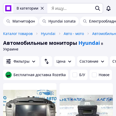
В категории
Магнитофон
Hyundai sonata
Електрооблад
Каталог товаров
Hyundai
Авто - мото
Автомобильн
Автомобильные мониторы
Hyundai
в
Украине
Фильтры
Цена
Состояние
С
Бесплатная доставка Rozetka
Б/У
Новое