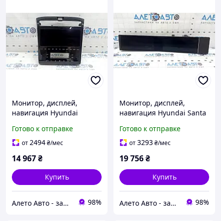
Монитор, дисплей,
Монитор, дисплей,
навигация Hyundai
навигация Hyundai Santa
Tucson 22-26 с
Fe 24-26 HEV 23к
Готово к отправке
Готово к отправке
управления монитором и
94003HB010
климатом, царапины
2494
3293
от
₴
/мес
от
₴
/мес
96525N9400RET
14 967
₴
19 756
₴
Купить
Купить
98%
98%
Алето Авто - запчасти на авто из США
Алето Авто - запчасти на авто из США