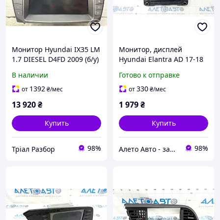
Монитор Hyundai IX35 LM
Монитор, дисплей
1.7 DIESEL D4FD 2009 (б/у)
Hyundai Elantra AD 17-18
малый дисплей, облез
В наличии
Готово к отправке
хром 96170F2140UAT
1392
330
от
₴
/мес
от
₴
/мес
13 920
₴
1 979
₴
Купить
Купить
98%
98%
Тріал Разбор
Алето Авто - запчасти на авто из США