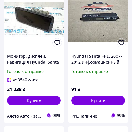
Монитор, дисплей,
Hyundai Santa Fe II 2007-
навигация Hyundai Santa
2012 информационный
FE 21-23 Harman Kardon,
дисплей часы 94510-
Готово к отправке
Готово к отправке
под камеру 360, коррозия
2B000
корпуса, царапины
3540
от
₴
/мес
96560S2530RET
21 238
₴
91
₴
Купить
Купить
98%
99%
Алето Авто - запчасти на авто из США
PPL.Наличие