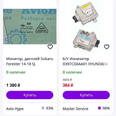
Монитор, дисплей Subaru
Б/У Ионизатор
Forester 14-18 SJ
D397CG6AA01 HYUNDAI i-
30 GD 12-17
В наличии
В наличии
(D397CG6AA01,
971553F000)
404
₴
1 380
₴
384
₴
Купить
Купить
93%
98%
Avto Hype
Master Service