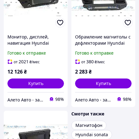
Монитор, дисплей,
Обрамление магнитолы с
навигация Hyundai
дефлекторами Hyundai
Elantra 21-23 под 10.25"
Elantra AD 19-20 под
Готово к отправке
Готово к отправке
щиток приборов без
большой дисплей
спутникого радио, дефект
84704F3AL0TRY
2021
380
от
₴
/мес
от
₴
/мес
дисплея 96160AA240L5R
12 126
₴
2 283
₴
Купить
Купить
98%
98%
Алето Авто - запчасти на авто из США
Алето Авто - запчасти на авто из США
Смотри также
Магнитофон
Hyundai sonata