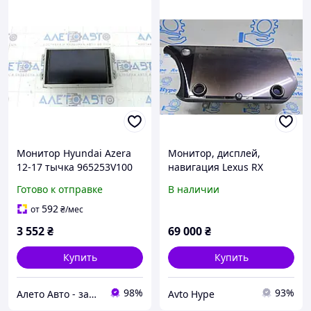
Монитор Hyundai Azera
Монитор, дисплей,
12-17 тычка 965253V100
навигация Lexus RX
350/350h/500h 23- (01)
Готово к отправке
В наличии
царапины
592
от
₴
/мес
3 552
₴
69 000
₴
Купить
Купить
98%
93%
Алето Авто - запчасти на авто из США
Avto Hype