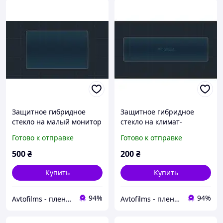
Защитное гибридное
Защитное гибридное
стекло на малый монитор
стекло на климат-
6.9" MATT HYUNDAI
контроль 4.9" 9H
Готово к отправке
Готово к отправке
TUCSON LE 2019 - 2020
HYUNDAI TUCSON 2020 -
2023
500
₴
200
₴
Купить
Купить
94%
94%
Avtofilms - пленка на авто
Avtofilms - пленка на авто