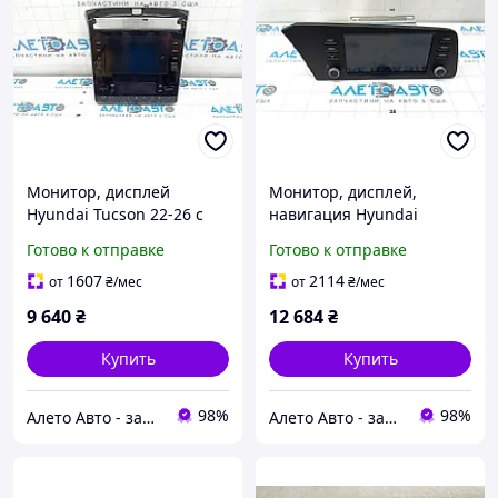
Монитор, дисплей
Монитор, дисплей,
Hyundai Tucson 22-26 с
навигация Hyundai
управления монитором и
Elantra 21-23 под 4.2"
Готово к отправке
Готово к отправке
климатом, 1.6T, разбит
щиток приборов
монитор, царапины
96160AA240LS5
1607
2114
от
₴
/мес
от
₴
/мес
96525P0010RET
9 640
₴
12 684
₴
Купить
Купить
98%
98%
Алето Авто - запчасти на авто из США
Алето Авто - запчасти на авто из США