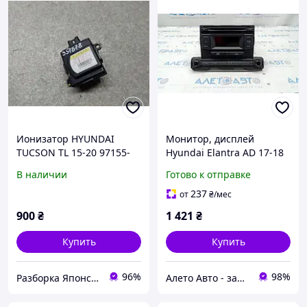
Ионизатор HYUNDAI
Монитор, дисплей
TUCSON TL 15-20 97155-
Hyundai Elantra AD 17-18
D1000
малый дисплей, полез
В наличии
Готово к отправке
хром 96170F2100UAT
237
от
₴
/мес
900
₴
1 421
₴
Купить
Купить
96%
98%
Разборка Японских Автомобилей Автоджапан "AutoJapan"
Алето Авто - запчасти на авто из США