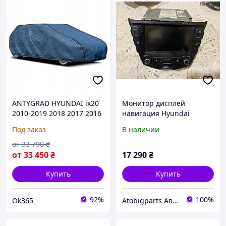
ANTYGRAD HYUNDAI ix20
Монитор дисплей
2010-2019 2018 2017 2016
навигация Hyundai
2015 2014 2013 2012 2011
Veloster 12-17, 96560-
Под заказ
В наличии
(на Заказ)
2V711-4SD
от
33 790
₴
от
33 450
₴
17 290
₴
Купить
Купить
92%
100%
Ok365
Atobigparts Автозапчастини