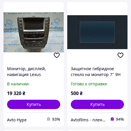
Монитор, дисплей,
Защитное гибридное
навигация Lexus
стекло на монитор 7" 9H
IS250/IS300/IS350 06-13
HYUNDAI IONIQ 2017 -
В наличии
Готово к отправке
(01) без упр аудио
2019
19 320
₴
500
₴
Купить
Купить
93%
94%
Avto Hype
Avtofilms - пленка на авто