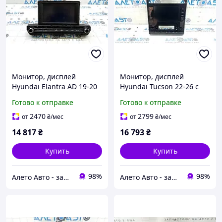
Монитор, дисплей
Монитор, дисплей
Hyundai Elantra AD 19-20
Hyundai Tucson 22-26 с
большой дисплей
управления монитором и
Готово к отправке
Готово к отправке
96160F2UA0SSH
климатом, царапины
96525N9100RET
2470
2799
от
₴
/мес
от
₴
/мес
14 817
₴
16 793
₴
Купить
Купить
98%
98%
Алето Авто - запчасти на авто из США
Алето Авто - запчасти на авто из США