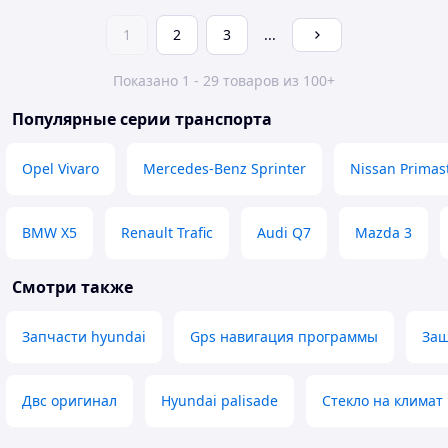
1
2
3
...
Показано 1 - 29 товаров из 100+
Популярные серии транспорта
Opel Vivaro
Mercedes-Benz Sprinter
Nissan Primas
BMW X5
Renault Trafic
Audi Q7
Mazda 3
Смотри также
Запчасти hyundai
Gps навигация программы
Защ
Двс оригинал
Hyundai palisade
Стекло на климат