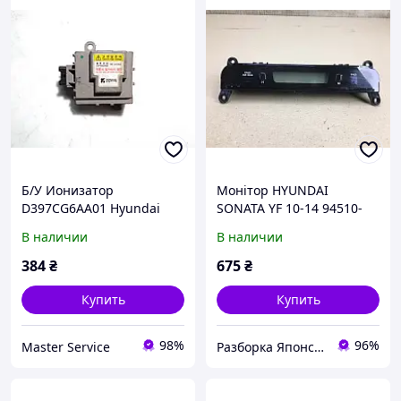
Б/У Ионизатор
Монітор HYUNDAI
D397CG6AA01 Hyundai
SONATA YF 10-14 94510-
Santa Fe 06-12
3Q000
В наличии
В наличии
384
₴
675
₴
Купить
Купить
98%
96%
Master Service
Разборка Японских Автомобилей Автоджапан "AutoJapan"