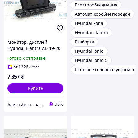
Електрообладнання
Автомат коробки передач
Hyundai kona
Hyundai elantra
Разборка
Монитор, дисплей
Hyundai Elantra AD 19-20
Hyundai ioniq
малый дисплей
Готово к отправке
Hyundai ioniq 5
96180F2UA0SSH
1226
от
₴
/мес
Штатное головное устройств
7 357
₴
Купить
98%
Алето Авто - запчасти на авто из США