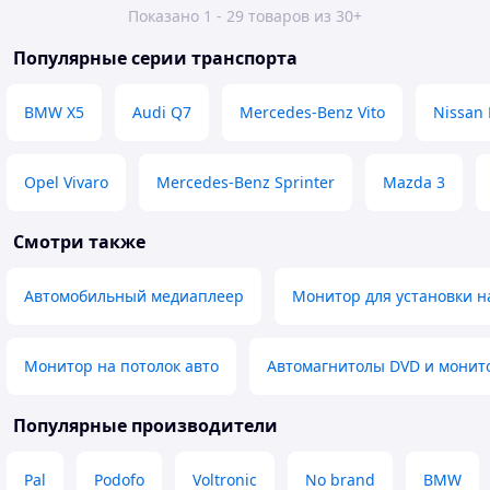
Показано 1 - 29 товаров из 30+
Популярные серии транспорта
BMW X5
Audi Q7
Mercedes-Benz Vito
Nissan 
Opel Vivaro
Mercedes-Benz Sprinter
Mazda 3
Смотри также
Автомобильный медиаплеер
Монитор для установки н
Монитор на потолок авто
Автомагнитолы DVD и монит
Популярные производители
Pal
Podofo
Voltronic
No brand
BMW