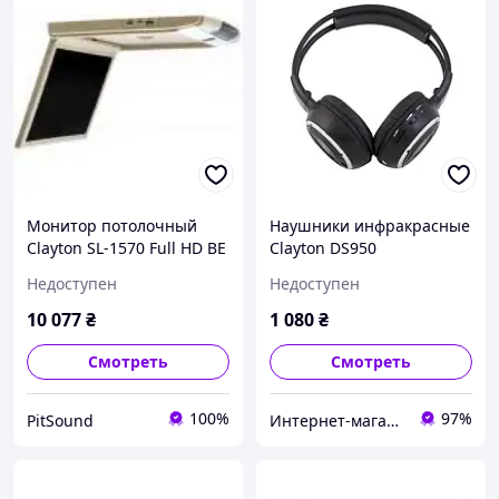
Монитор потолочный
Наушники инфракрасные
Clayton SL-1570 Full HD BE
Clayton DS950
(бежевый)
Недоступен
Недоступен
10 077
₴
1 080
₴
Смотреть
Смотреть
100%
97%
PitSound
Интернет-магазин "Автоконтинент"