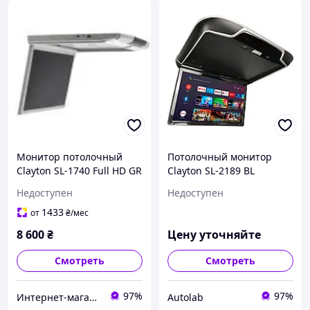
Монитор потолочный
Потолочный монитор
Clayton SL-1740 Full HD GR
Clayton SL-2189 BL
(серый)
Android 21.5 дюйма
Недоступен
Недоступен
1433
от
₴
/мес
8 600
₴
Цену уточняйте
Смотреть
Смотреть
97%
97%
Интернет-магазин "Автоконтинент"
Autolab