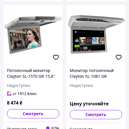
Потолочный монитор
Монитор потолочный
Clayton SL-1570 GR 15,6"
Clayton SL-1081 GR
Full HD Серый
Недоступен
Недоступен
1412
от
₴
/мес
8 474
₴
Цену уточняйте
Смотреть
Смотреть
97%
Интернет-магазин "Автоконтинент"