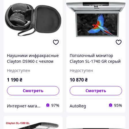
Наушники инфракрасные
Потолочный монитор
Clayton DS960 с чехлом
Clayton SL-1740 GR серый
Недоступен
Недоступен
1 190
₴
10 870
₴
Смотреть
Смотреть
97%
95%
Интернет-магазин "Автоконтинент"
AutoReg