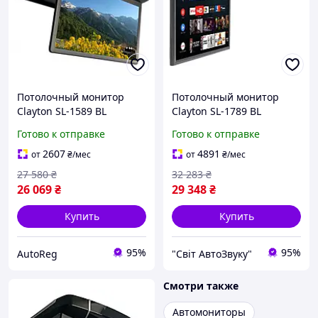
Потолочный монитор
Потолочный монитор
Clayton SL-1589 BL
Clayton SL-1789 BL
Android
Android
Готово к отправке
Готово к отправке
2607
4891
от
₴
/мес
от
₴
/мес
27 580
₴
32 283
₴
26 069
₴
29 348
₴
Купить
Купить
95%
95%
AutoReg
"Світ АвтоЗвуку"
Смотри также
Автомониторы