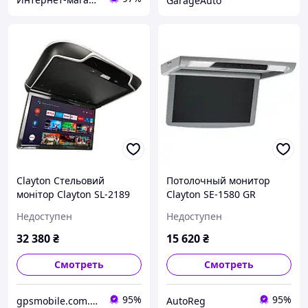
GarageAuto
Clayton Стельовий
Потолочный монитор
монітор Clayton SL-2189
Clayton SE-1580 GR
BL Android
Недоступен
Недоступен
32 380
₴
15 620
₴
Смотреть
Смотреть
95%
95%
gpsmobile.com.ua
AutoReg