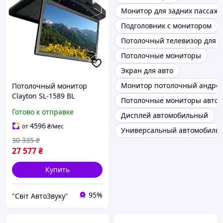
Монитор для задних пассаж
Подголовник с монитором
Потолочный телевизор для а
Потолочные мониторы
Экран для авто
Монитор потолочный андрои
Потолочный монитор
Clayton SL-1589 BL
Потолочные мониторы авто
Android
Готово к отправке
Дисплей автомобильный
4596
от
₴
/мес
Универсальный автомобиль
30 335
₴
27 577
₴
Купить
95%
"Світ АвтоЗвуку"