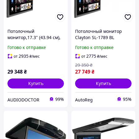
Потолочный
Потолочный монитор
монитор,17.3" (43.94 см),
Clayton SL-1789 BL
Android 9.0, FullHD 1920 х
Android
Готово к отправке
Готово к отправке
1080, FM трансмиттер,
Clayton SL-1789 BL
2935
2775
от
₴
/мес
от
₴
/мес
29 350
₴
29 348
₴
27 749
₴
Купить
Купить
99%
95%
AUDIODOCTOR
AutoReg