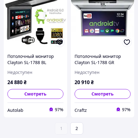
Потолочный монитор
Потолочный монитор
Clayton SL-1788 BL
Clayton SL-1788 GR
Android 17,3" Черный
Android
Недоступен
Недоступен
24 880
₴
20 910
₴
Смотреть
Смотреть
97%
97%
Autolab
Craftz
1
2