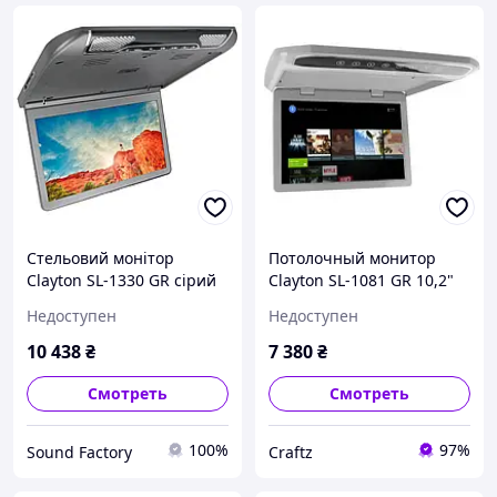
Стельовий монітор
Потолочный монитор
Clayton SL-1330 GR сірий
Clayton SL-1081 GR 10,2"
Серый
Недоступен
Недоступен
10 438
₴
7 380
₴
Смотреть
Смотреть
100%
97%
Sound Factory
Craftz