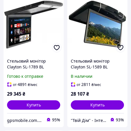
Стельовий монітор
Стельовий монітор
Clayton SL-1789 BL
Clayton SL-1589 BL
Android TS
Android 29158 SV
Готово к отправке
В наличии
4891
2811
от
₴
/мес
от
₴
/мес
29 345
₴
28 107
₴
Купить
Купить
95%
93%
gpsmobile.com.ua
"Твій Дім" - Інтернет-гіпермаркет