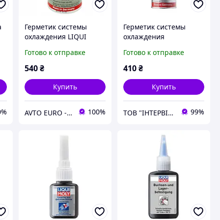
а
Герметик системы
Герметик системы
охлаждения LIQUI
охлаждения
MOLY KUHLERDICHTER
автомобиля Liqui Moly
Готово к отправке
Готово к отправке
150 мл (8347)
Kuhler Dichter 0,25 л
540
₴
410
₴
Купить
Купить
0%
100%
99%
AVTO EURO - запчастини та автомобільні товари
ТОВ "ІНТЕРВІС ГРУП"