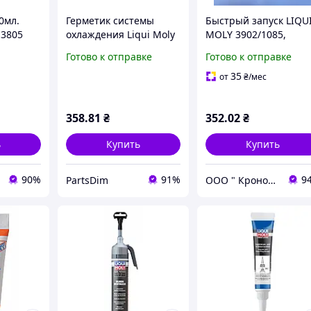
0мл.
Герметик системы
Быстрый запуск LIQU
 3805
охлаждения Liqui Moly
MOLY 3902/1085,
8347 Kühler Dichter
lim3902/1085
Готово к отправке
Готово к отправке
надежное устранение
протечек радиатора и
35
от
₴
/мес
системы
358
.81
₴
352
.02
₴
ь
Купить
Купить
90%
91%
9
PartsDim
ООО " Кронос-Авто"