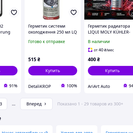
02
Герметик системи
Герметик радиатора
erung
охолодження 250 мл LQ
LIQUI MOLY KÜHLER-
ство для
1997 Liqui Moly
DICHTER 0,25л
Готово к отправке
В наличии
ьбы
ости |
40
от
₴
/мес
ита
515
₴
400
₴
дине
ь
Купить
Купить
91%
100%
9
DetaliKROP
AriArt Auto
3
...
Вперед
Показано 1 - 29 товаров из 300+
е
Насос автомобильный
Химия для авто
Герметики ш