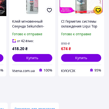
Клей мгновенный
CI Герметик системы
Секунда Sekunden-
охлаждения Liqui Top
Kleber 0,01л. (3805)
Quality Moly 250мл для
Готово к отправке
Готово к отправке
радиатора устранение
течей и пористост CI2-
42
от
₴
/мес
890
₴
888
418
.20
₴
674
₴
Купить
Купить
4%
100%
95%
Vsena.com.ua
КУКУСІК
ин
Герметик для двигателя