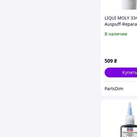
LIQUI MOLY 33
Auspuff-Repara
Paste Паста дл
В наличии
ремонта выхл
системы |
Герметизация
и отверстий в
509
₴
выхлопной сис
Купит
PartsDim