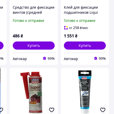
ии
Средство для фиксации
Клей для фиксации
винтов (средней
подшипников Liqui
фиксации) Liqui Moly
Moly Buchsen- und
Готово к отправке
Готово к отправке
Schrauben-Sicherung
Lager-Befestigung 0.05л
mittelfest 10г (3801)
(3807)
258
от
₴
/мес
486
₴
1 551
₴
Купить
Купить
9%
99%
99%
Автокар
Автокар