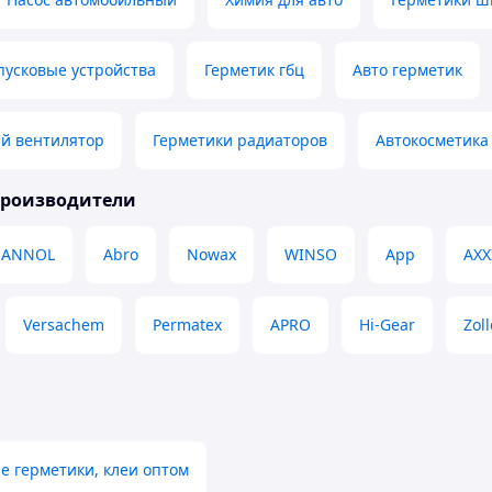
пусковые устройства
Герметик гбц
Авто герметик
й вентилятор
Герметики радиаторов
Автокосметика
производители
MANNOL
Abro
Nowax
WINSO
App
AXX
Versachem
Permatex
APRO
Hi-Gear
Zoll
 герметики, клеи оптом