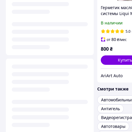
Герметик масл
системы Liqui M
Verlust-Stop 3
В наличии
5.0
80
от
₴
/мес
800
₴
Купит
AriArt Auto
Смотри также
Антигель
Видеорегистра
Автотовары