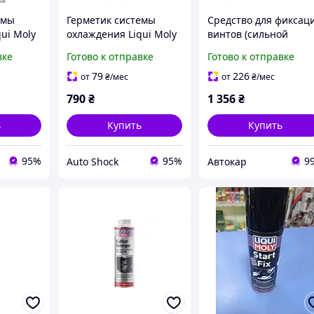
емы
Герметик системы
Средство для фиксац
ui Moly
охлаждения Liqui Moly
винтов (сильной
250 мл
Pro-Line Kuhlerdichter
фиксации) Liqui Moly
вке
Готово к отправке
Готово к отправке
250 мл
Schrauben-Sicherung
hochfest 50г (3804)
79
226
от
₴
/мес
от
₴
/мес
790
₴
1 356
₴
ь
Купить
Купить
95%
95%
9
Auto Shock
Автокар