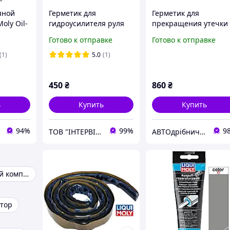
яной
Герметик для
Герметик для
oly Oil-
гидроусилителя руля
прекращения утечки
00мл
Liqui Moly
моторного масла Oil-
Готово к отправке
Готово к отправке
Servolenkungsol-
Verlust-Stop 300 ml
Verlust-Stop 0,035л
Liqui Moly
(1)
5.0
(1)
(1099)
450
₴
860
₴
ь
Купить
Купить
94%
99%
9
ТОВ "ІНТЕРВІС ГРУП"
АВТОдрібнички
Автомобильный компрессор
тор