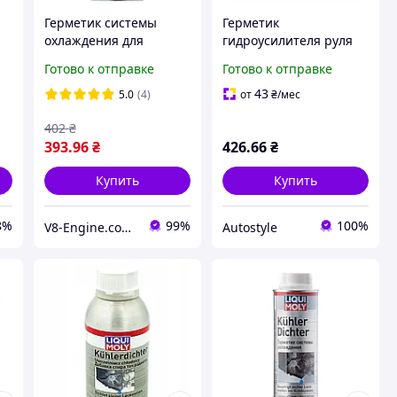
Герметик системы
Герметик
охлаждения для
гидроусилителя руля
небольших мест утечек
LIQUI MOLY
Готово к отправке
Готово к отправке
в радиаторе Liqui Moly
Servolenkungsol-
Kuhler Dichter
Verlust-Stop 0,035 л
43
5.0
(4)
от
₴
/мес
(1997/2676) 250мл
(1099)
402
₴
393
.96
₴
426
.66
₴
Купить
Купить
8%
99%
100%
V8-Engine.com.ua Авто-расходники
Autostyle