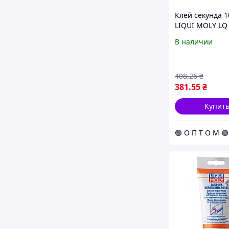
Клей секунда 1
LIQUI MOLY LQ
В наличии
408
.26
₴
381
.55
₴
Купит
🟢 О П Т О М 🟢