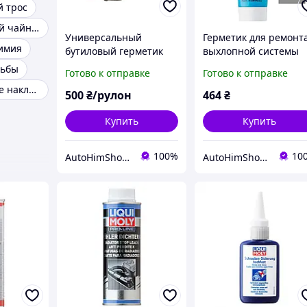
 трос
Автомобильный чайник
Универсальный
Герметик для ремонт
имия
бутиловый герметик
выхлопной системы
черный Liqui Moly
Liqui Moly Auspuff
зьбы
Готово к отправке
Готово к отправке
Abdicht Rundschnur 1м
Reparatur Paste 200г
Универсальные накладки на пороги
500
₴/рулон
464
₴
Купить
Купить
100%
10
AutoHimShop интернет-магазин автохимии
AutoHimShop интернет-магазин автохимии