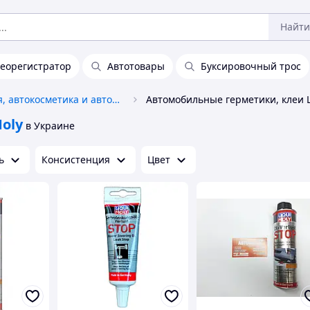
Найти
еорегистратор
Автотовары
Буксировочный трос
Автохимия, автокосметика и автомасла
Moly
в Украине
ь
Консистенция
Цвет