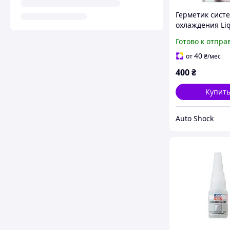
Герметик сист
охлаждения Liq
Kuhler Dichter 
Готово к отпра
40
от
₴
/мес
400
₴
Купит
Auto Shock