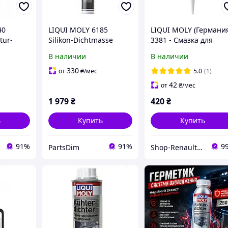
40
LIQUI MOLY 6185
LIQUI MOLY (Германи
tur-
Silikon-Dichtmasse
3381 - Смазка для
я
(Schwarz) Силиконовый
монтажа форсунок и
В наличии
В наличии
опной
герметик черный |
свечей накала 20g
Высокотемпературный
(белая) до 1400°C
330
от
₴
/мес
5.0
(1)
 трещин
эластичный герметик
42
от
₴
/мес
для двигателя
1 979
₴
420
₴
тем
ь
Купить
Купить
91%
91%
9
PartsDim
Shop-Renault - запчастини для Рено та Дачія за доступними цінами