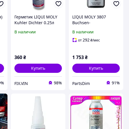
я)
Герметик LIQUI MOLY
LIQUI MOLY 3807
Kuhler Dichter 0.25л
Buchsen-
LIM2676
Lagerbefestigung Клей
В наличии
В наличии
для втулок и
подшипников |
292
от
₴
/мес
Надёжная фиксация
цилиндрических
360
₴
1 753
₴
деталей и защита от
пр
Купить
Купить
9%
98%
91%
FIX.VIN
PartsDim