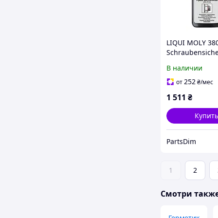
LIQUI MOLY 38
Schraubensich
Mittelfest Сред
В наличии
фиксации рез
средней прочн
252
от
₴
/мес
Надёжная защ
1 511
₴
резьбовых сое
Купит
PartsDim
1
2
Смотри такж
Герметик