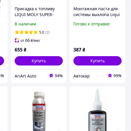
I
Присадка к топливу
Монтажная паста для
LIQUI MOLY SUPER-
системы выхлопа Liqui
DIESEL-ADDITIV 250мл
Moly Auspuff-Montage-
В наличии
Готово к отправке
Paste 0.15л
5.0
(2)
66
от
₴
/мес
655
₴
387
₴
Купить
Купить
4%
94%
99%
AriArt Auto
Автокар