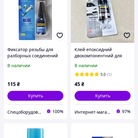
Фиксатор резьбы для
Клей епоксидний
разборных соединений
двокомпонентний для
синий 10г UNIFIX
металу шприц 6 г Unifix
В наличии
В наличии
Сірий. 940029
5.0
(1)
115
₴
45
₴
Купить
Купить
100%
97%
Спецоборудование
Интернет-магазин "Деталион"