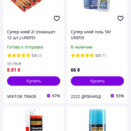
Супер клей 2г (планшет
Супер клей гель 50г
12 шт.) UNIFIX
UNIFIX
Готово к отправке
В наличии
5.0
(2)
5.0
(1)
11
.75
₴
8
.81
₴
66
₴
Купить
Купить
97%
93%
VEKTOR TRADE
2222 ДРІБНИЦІ