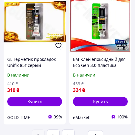
GL Герметик прокладок
EM Клей эпоксидный для
Unifix 85г серый
Eco Gen 3.0 пластика
однокомпонентный
Unifix 30г прозрачный
В наличии
В наличии
силикон для ремонта
шприц универсальный
прокладок резиновый
клей для ремонта MAR_K
410
₴
433
₴
LO31\PR
310
₴
324
₴
Купить
Купить
99%
100%
GOLD TIME
eMarket