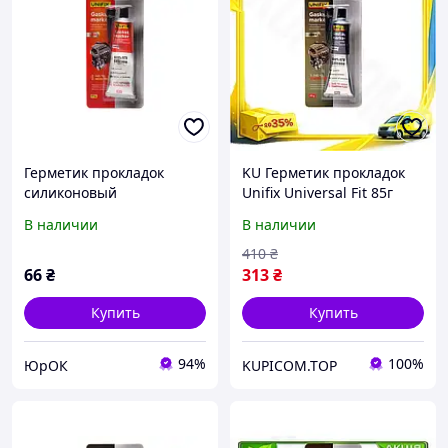
Герметик прокладок
KU Герметик прокладок
силиконовый
Unifix Universal Fit 85г
высокотемпературный
серый
В наличии
В наличии
красный 85г UNIFIX
однокомпонентный
силикон для ремонта
410
₴
прокладок ре Uni2L_K
66
₴
313
₴
Купить
Купить
94%
100%
ЮрОК
KUPICOM.TOP