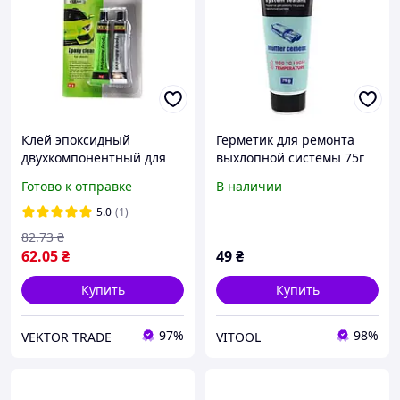
Клей эпоксидный
Герметик для ремонта
двухкомпонентный для
выхлопной системы 75г
пластика тюбик
UNIFIX
Готово к отправке
В наличии
(прозрачный) 20г UNIFIX
5.0
(1)
82
.73
₴
62
.05
₴
49
₴
Купить
Купить
97%
98%
VEKTOR TRADE
VITOOL