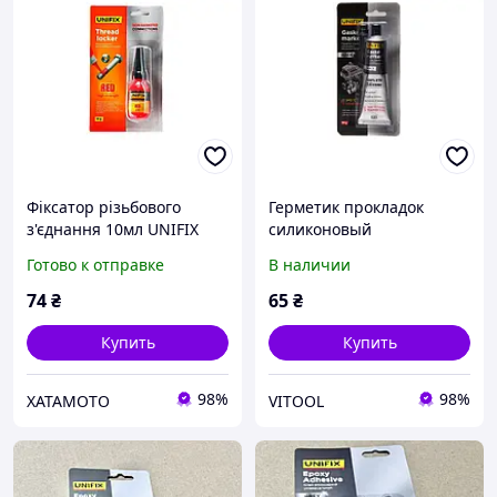
Фіксатор різьбового
Герметик прокладок
з'єднання 10мл UNIFIX
силиконовый
(червоний) *940021 A550-
высокотемпературный
Готово к отправке
В наличии
7517
черный 85г UNIFIX
74
₴
65
₴
Купить
Купить
98%
98%
ХАТАМОТО
VITOOL