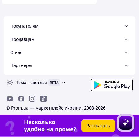
Покупателям
Продавцам
О нас
Партнеры
Тема
-
светлая
BETA
© Prom.ua — маркетплейс України, 2008-2026
Насколько
Рассказать
удобно на проме?