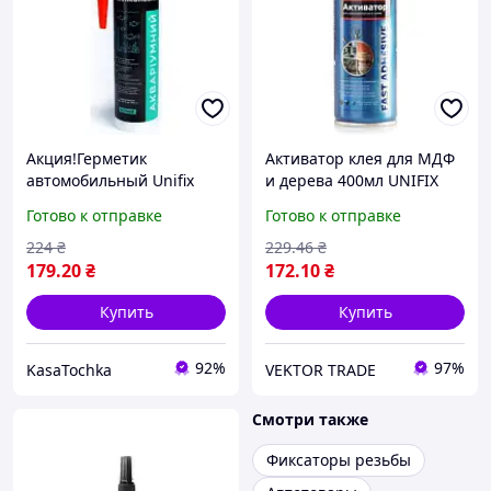
Акция!Герметик
Активатор клея для МДФ
автомобильный Unifix
и дерева 400мл UNIFIX
акваріумний (чорний) 280
Готово к отправке
Готово к отправке
мл/скупайся на
KasaTochka
224
₴
229
.46
₴
179
.20
₴
172
.10
₴
Купить
Купить
92%
97%
KasaTochka
VEKTOR TRADE
Смотри также
Фиксаторы резьбы