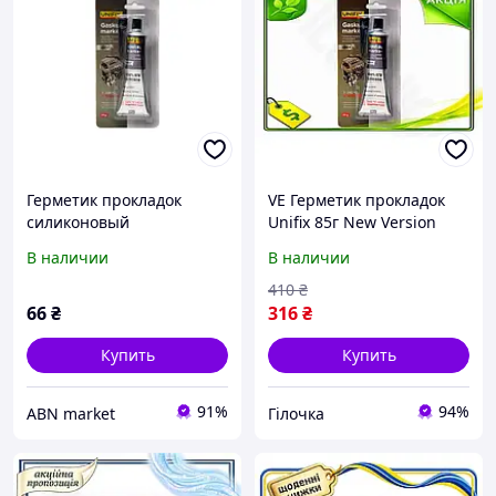
Герметик прокладок
VE Герметик прокладок
силиконовый
Unifix 85г New Version
высокотемпературный
серый
В наличии
В наличии
серый 85г UNIFIX
однокомпонентный
силикон для ремонта
410
₴
прокладок рези N6W_VER
66
₴
316
₴
Купить
Купить
91%
94%
ABN market
Гілочка