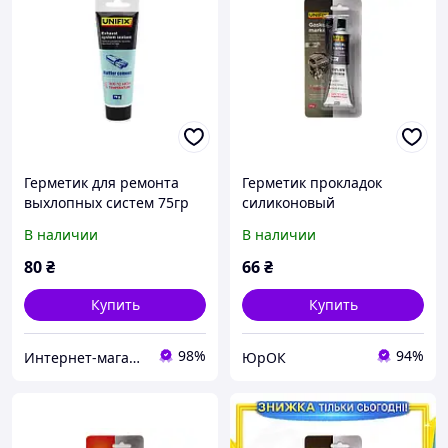
Герметик для ремонта
Герметик прокладок
выхлопных систем 75гр
силиконовый
UNIFIX
высокотемпературный
В наличии
В наличии
серый 85г UNIFIX
80
₴
66
₴
Купить
Купить
98%
94%
Интернет-магазин "Автозапчасти Ромен"
ЮрОК