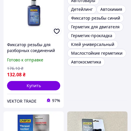
Автотовары
Детейлинг
Автохимия
Фиксатор резьбы синий
Герметик для двигателя
Герметик-прокладка
Клей универсальный
Фиксатор резьбы для
разборных соединений
Маслостойкие герметики
синий 50 г
Готово к отправке
Автокосметика
176
.10
₴
132
.08
₴
Купить
97%
VEKTOR TRADE