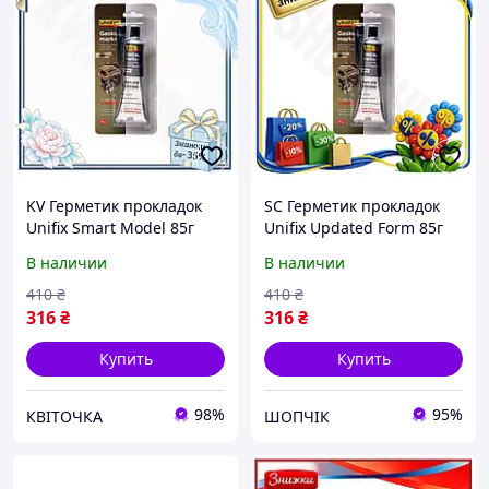
KV Герметик прокладок
SC Герметик прокладок
Unifix Smart Model 85г
Unifix Updated Form 85г
серый
серый
В наличии
В наличии
однокомпонентный
однокомпонентный
силикон для ремонта
силикон для ремонта
410
₴
410
₴
прокладок рези 99/KVI
прокладок рез CH2_99K
316
₴
316
₴
Купить
Купить
98%
95%
КВІТОЧКА
ШОПЧІК