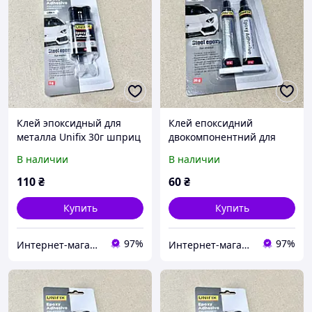
Клей эпоксидный для
Клей епоксидний
металла Unifix 30г шприц
двокомпонентний для
серый. 940031
металу тюбик 20 гр.
В наличии
В наличии
940027
110
₴
60
₴
Купить
Купить
97%
97%
Интернет-магазин "KrazAuto"
Интернет-магазин "KrazAuto"