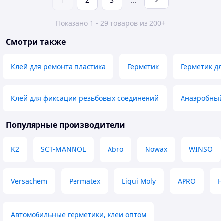
1
2
3
...
Показано 1 - 29 товаров из 200+
Смотри также
Клей для ремонта пластика
Герметик
Герметик д
Клей для фиксации резьбовых соединений
Анаэробный
Популярные производители
K2
SCT-MANNOL
Abro
Nowax
WINSO
Versachem
Permatex
Liqui Moly
APRO
Автомобильные герметики, клеи оптом