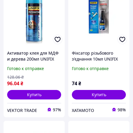
Активатор клея для МДФ
Фіксатор різьбового
и дерева 200мл UNIFIX
з'єднання 10мл UNIFIX
(синій) *940022 A549-7516
Готово к отправке
Готово к отправке
128
.06
₴
96
.04
₴
74
₴
Купить
Купить
97%
98%
VEKTOR TRADE
ХАТАМОТО