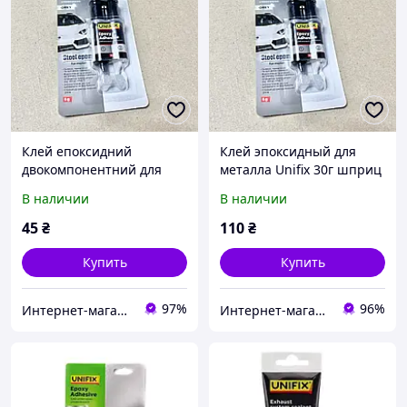
Клей епоксидний
Клей эпоксидный для
двокомпонентний для
металла Unifix 30г шприц
металу шприц 6 г Unifix
серый. 940031
В наличии
В наличии
Сірий. 940029
45
₴
110
₴
Купить
Купить
97%
96%
Интернет-магазин "KrazAuto"
Интернет-магазин "Novida"