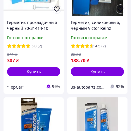
Герметик прокладочный
Герметик, силиконовый,
черный 70-31414-10
черный Victor Reinz
Victor Reinz 70 мл до
+300°C, 70 мл,
Готово к отправке
Готово к отправке
+320°C
автомобильный герметик
Victor Reinz 70-31414-10
5.0
(2)
4.5
(2)
341
₴
222
₴
307
₴
188
.70
₴
Купить
Купить
99%
92%
"TopCar"
3s-autoparts.com.ua