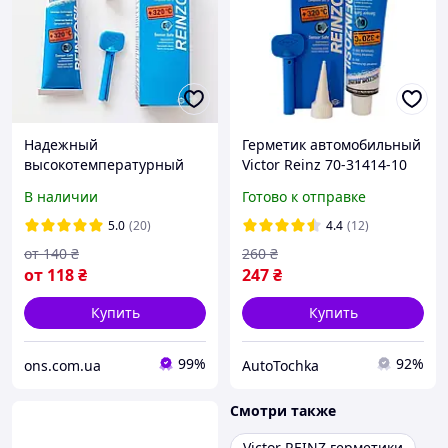
Надежный
Герметик автомобильный
высокотемпературный
Victor Reinz 70-31414-10
силиконовый герметик
оригинал 70мл
В наличии
Готово к отправке
прокладка Victor Reinz
REINZOSIL 70-31414-10,
5.0
(20)
4.4
(12)
автогерметик
от
140
₴
260
₴
термостойкий до +320°
от
118
₴
247
₴
Купить
Купить
99%
92%
ons.com.ua
AutoTochka
Смотри также
Victor REINZ герметики