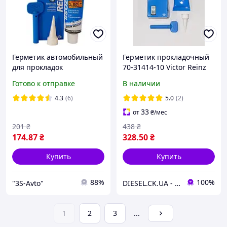
Герметик автомобильный
Герметик прокладочный
для прокладок
70-31414-10 Victor Reinz
термостойкий VICTOR
Reizosil 300 70 ml
Готово к отправке
В наличии
REINZ 70гр. Герметик
термостойкий VICTOR
4.3
(6)
5.0
(2)
REINZ 70г
33
от
₴
/мес
201
₴
438
₴
174
.87
₴
328
.50
₴
Купить
Купить
88%
100%
"3S-Avto"
DIESEL.CK.UA - интернет-магазин запчастей
1
2
3
...