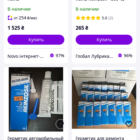
70мл (70-31414-10)
В наличии
В наличии
254
от
₴
/мес
5.0
(2)
1 525
₴
265
₴
Купить
Купить
97%
96%
Novo інтернет-магазин автозапчастин
Глобал Лубрикантс Украина
Герметик автомобильный
Герметик для ремонта