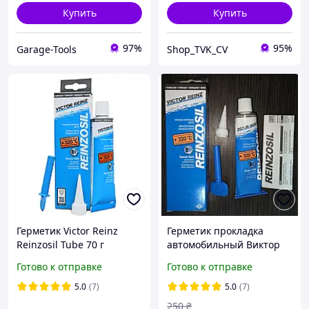
Купить
Купить
97%
95%
Garage-Tools
Shop_TVK_CV
Герметик Victor Reinz
Герметик прокладка
Reinzosil Tube 70 г
автомобильный Виктор
Антрацит ( 70-31414-10 )
Рейнз (Victor Reinz)
Готово к отправке
Готово к отправке
оригинал 70 мл
5.0
(7)
5.0
(7)
250
₴