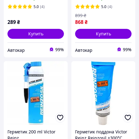
5.0
(4)
5.0
(4)
899
₴
289
₴
868
₴
Купить
Купить
99%
99%
Автокар
Автокар
Герметик 200 ml Victor
Герметик поддона Victor
Reinz
Reinz Reinzosil +300°C,