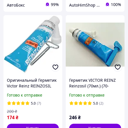
99%
100%
АвтоБокс
AutoHimShop интернет-магазин автохимии
Оригинальный Герметик
Герметик VICTOR REINZ
Victor Reinz REINZOSIL
Reinzosil (70мл.) (70-
+320 °C 70гр. Герметик
31414-10) серый
Готово к отправке
Готово к отправке
автомобильный
ОРИГИНАЛ (D176404A2)
оригинальный Victor
5.0
(7)
5.0
(2)
Reinz
200
₴
174
₴
246
₴