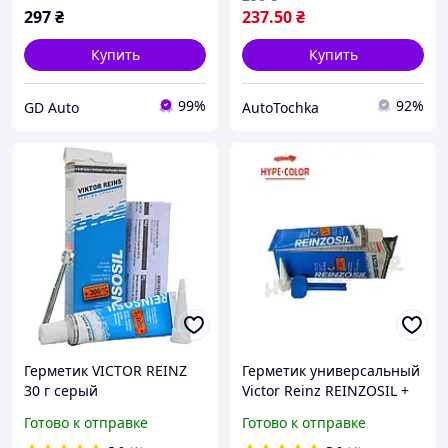
297
₴
237
.50
₴
Купить
Купить
99%
92%
GD Auto
AutoTochka
Герметик VICTOR REINZ
Герметик универсальный
30 г серый
Victor Reinz REINZOSIL +
320 °С 70 мл (70-31414-10)
Готово к отправке
Готово к отправке