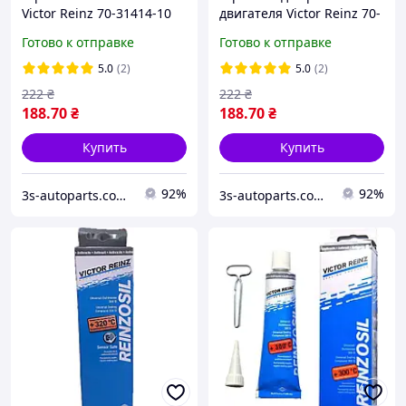
Victor Reinz 70-31414-10
двигателя Victor Reinz 70-
оригинал 70мл.
31414-10 70г.
Готово к отправке
Готово к отправке
термостойкий,
маслостойкий.
5.0
(2)
5.0
(2)
222
₴
222
₴
188
.70
₴
188
.70
₴
Купить
Купить
92%
92%
3s-autoparts.com.ua
3s-autoparts.com.ua