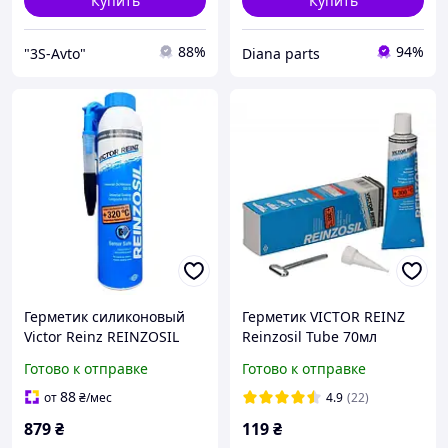
Купить
Купить
88%
94%
"3S-Avto"
Diana parts
Герметик силиконовый
Герметик VICTOR REINZ
Victor Reinz REINZOSIL
Reinzosil Tube 70мл
200мл (70-31414-20)
Готово к отправке
Готово к отправке
88
от
₴
/мес
4.9
(22)
879
₴
119
₴