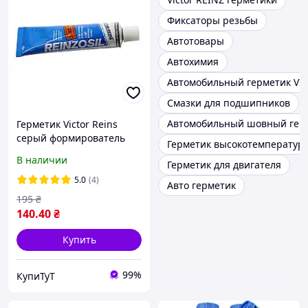
Фиксаторы резьбы
Автотовары
Автохимия
Автомобильный герметик VI
Смазки для подшипников
Автомобильный шовный гер
Герметик Victor Reins
серый формирователь
Герметик высокотемператур
прокладок 70мл
В наличии
Герметик для двигателя
(Германия)
5.0
(4)
Авто герметик
195
₴
140
.40
₴
Купить
99%
КупиТуТ