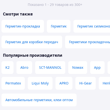
Показано 1 - 29 товаров из 300+
Смотри также
Герметик-прокладка
Герметик
Герметик силикон
Герметик для коробки передач
Герметики прокладочн
Популярные производители
K2
Abro
SCT-MANNOL
Nowax
App
Permatex
Liqui Moly
APRO
Hi-Gear
Hen
Автомобильные герметики, клеи оптом