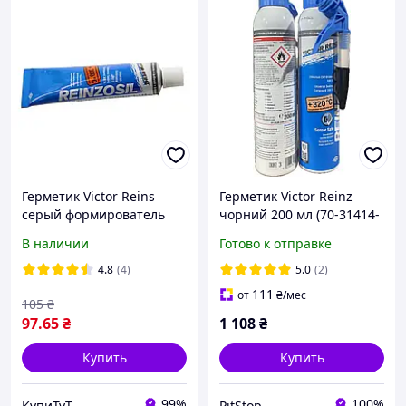
Герметик Victor Reins
Герметик Victor Reinz
серый формирователь
чорний 200 мл (70-31414-
прокладок 30мл
20)
В наличии
Готово к отправке
(Германия)
4.8
(4)
5.0
(2)
111
от
₴
/мес
105
₴
97
.65
₴
1 108
₴
Купить
Купить
99%
100%
КупиТуТ
PitStop