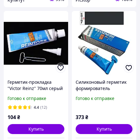
Герметик-прокладка
Силиконовый герметик
"Victor Reinz" 70мл серый
формирователь
(старый дизайн упаковки)
прокладок антрацитовый
Готово к отправке
Готово к отправке
Victor Reinz Reinzosil 70мл
4.4
(12)
104
₴
373
₴
Купить
Купить