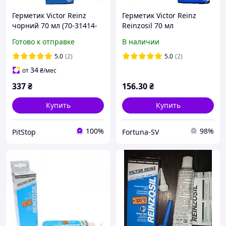
Герметик Victor Reinz
Герметик Victor Reinz
чорний 70 мл (70-31414-
Reinzosil 70 мл
10)
Готово к отправке
В наличии
5.0
(2)
5.0
(2)
34
от
₴
/мес
337
₴
156
.30
₴
Купить
Купить
100%
98%
PitStop
Fortuna-SV