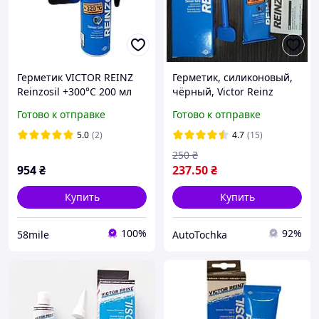
Герметик VICTOR REINZ
Герметик, силиконовый,
Reinzosil +300°C 200 мл
чёрный, Victor Reinz
+300°C, 70 мл, герметик
Готово к отправке
Готово к отправке
автомобильный Victor
Reinz 70-31414-10
5.0
(2)
4.7
(15)
оригинал 70мл
250
₴
954
₴
237
.50
₴
Купить
Купить
100%
92%
58mile
AutoTochka