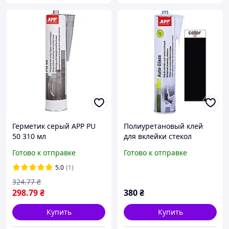
Герметик серый APP PU
Полиуретановый клей
50 310 мл
для вклейки стекол
черный APP Auto Glass
Готово к отправке
Готово к отправке
310мл
5.0
(1)
324
.77
₴
298
.79
₴
380
₴
Купить
Купить