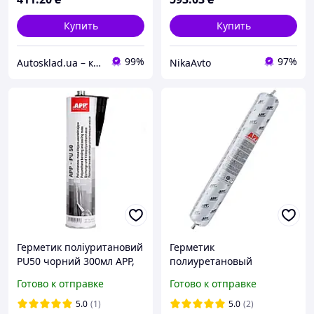
Купить
Купить
99%
97%
Autosklad.ua – краски, автоэмали, герметики, лаки, наборы инструментов, компрессоры
NikaAvto
Герметик поліуритановий
Герметик
PU50 чорний 300мл APP,
полиуретановый
040303
(колбаса) APP PU-50
Готово к отправке
Готово к отправке
черный 600 мл
5.0
(1)
5.0
(2)