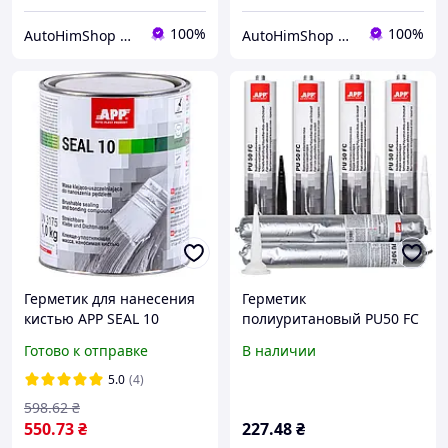
100%
100%
AutoHimShop интернет-магазин автохимии
AutoHimShop интернет-магазин автохимии
Герметик для нанесения
Герметик
кистью APP SEAL 10
полиуритановый PU50 FC
светло-серый 1 кг
(скорососохнущий)
Готово к отправке
В наличии
черный 310мл APP,
040323
5.0
(4)
598
.62
₴
550
.73
₴
227
.48
₴