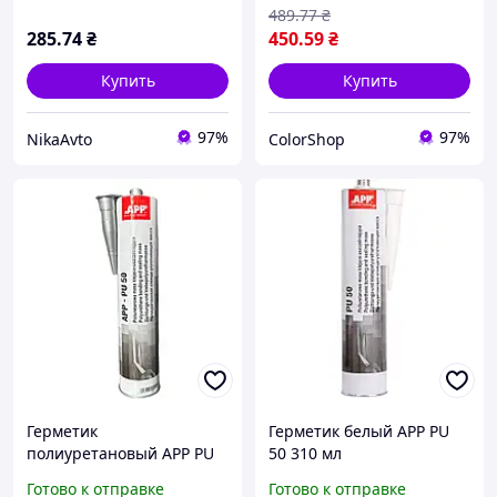
489
.77
₴
285
.74
₴
450
.59
₴
Купить
Купить
97%
97%
NikaAvto
ColorShop
Герметик
Герметик белый APP PU
полиуретановый APP PU
50 310 мл
50 серый 310 мл
Готово к отправке
Готово к отправке