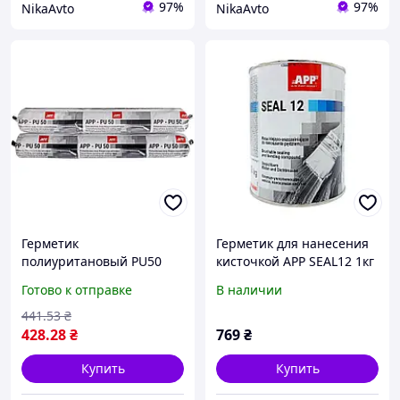
97%
97%
NikaAvto
NikaAvto
Герметик
Герметик для нанесения
полиуритановый PU50
кисточкой APP SEAL12 1кг
саше черный 600мл APP,
(арт. 040105)
Готово к отправке
В наличии
040312
441
.53
₴
428
.28
₴
769
₴
Купить
Купить