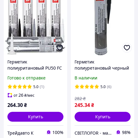
Герметик
Герметик
полиуритановый PU50 FC
полиуретановый черный
(быстросохнущий) серый
310мл, клеющий
Готово к отправке
В наличии
310мл APP, 040322
уплотняющий в гильзе
APP PU 50
5.0
(1)
5.0
(6)
(арт.040307/040303)
26
от
₴
/мес
282
₴
264
.30
₴
245
.34
₴
Купить
Купить
100%
98%
Трейдавто К
СВІТЛОFOR - магазин автомобільних лакофарбових матеріалів та супутнього товару для ремонту авто.