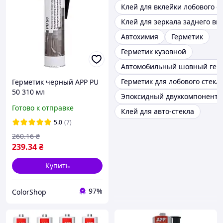
Клей для вклейки лобового с
Клей для зеркала заднего ви
Автохимия
Герметик
Герметик кузовной
Автомобильный шовный гер
Герметик для лобового стекл
Герметик черный APP PU
50 310 мл
Эпоксидный двухкомпонентн
Готово к отправке
Клей для авто-стекла
5.0
(7)
260
.16
₴
239
.34
₴
Купить
97%
ColorShop