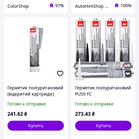
97%
100%
ColorShop
AutoHimShop интернет-магазин автохимии
Герметик поліуритановий
Герметик поліуритановий
(відкритий картридж)
PU50 FC
PU50 сірий 310мл APP,
(швидкосохнучий)
Готово к отправке
Готово к отправке
040306
бежевий 310мл APP,
040324
241
.62
₴
273
.43
₴
Купить
Купить