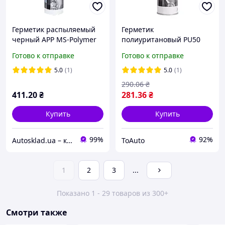
Герметик распыляемый
Герметик
черный APP MS-Polymer
полиуритановый PU50
290мл (040405)
серый 300мл APP, 040302
Готово к отправке
Готово к отправке
5.0
(1)
5.0
(1)
290
.06
₴
411
.20
₴
281
.36
₴
Купить
Купить
99%
92%
Autosklad.ua – краски, автоэмали, герметики, лаки, наборы инструментов, компрессоры
ToAuto
1
2
3
...
Показано 1 - 29 товаров из 300+
Смотри также