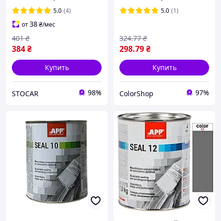
5.0
(4)
5.0
(1)
38
от
₴
/мес
401
₴
324
.77
₴
384
₴
298
.79
₴
Купить
Купить
98%
97%
STOCAR
ColorShop