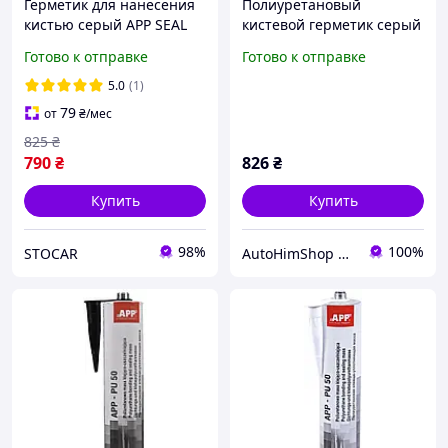
Герметик для нанесения
Полиуретановый
кистью серый APP SEAL
кистевой герметик серый
10 1 кг
APP SEAL 12 1кг
Готово к отправке
Готово к отправке
5.0
(1)
79
от
₴
/мес
825
₴
790
₴
826
₴
Купить
Купить
98%
100%
STOCAR
AutoHimShop интернет-магазин автохимии