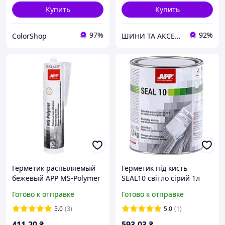
Купить
Купить
97%
92%
ColorShop
ШИНИ ТА АКСЕСУАРИ ДЛЯ ВСІХ ВИДІВ ТЕХНІКИ
Герметик распыляемый
Герметик під кисть
бежевый APP MS-Polymer
SEAL10 світло сірий 1л
290мл (040406)
APP, 040101
Готово к отправке
Готово к отправке
5.0
(3)
5.0
(1)
411
.20
₴
593
.03
₴