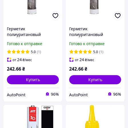
Герметик
Герметик
полиуритановый
полиуритановый
(открытый картридж)
(открытый картридж)
Готово к отправке
Готово к отправке
PU50 серый 310мл APP,
PU50 черный 310мл APP,
040306
040307
5.0
(1)
5.0
(1)
24
24
от
₴
/мес
от
₴
/мес
242
.66
₴
242
.66
₴
Купить
Купить
96%
96%
AutoPoint
AutoPoint