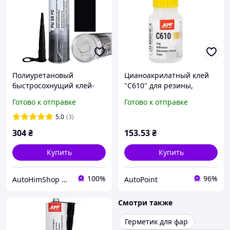
Полиуретановый
Цианоакрилатный клей
быстросохнущий клей-
"C610" для резины,
герметик черный APP PU
пластика и металла 20г
Готово к отправке
Готово к отправке
50 Fast Cure 310мл
APP, 040509
5.0
(3)
304
₴
153
.53
₴
Купить
Купить
100%
96%
AutoHimShop интернет-магазин автохимии
AutoPoint
Смотри также
Герметик для фар