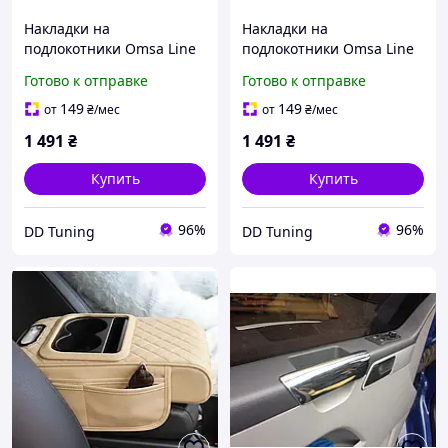
Накладки на
Накладки на
подлокотники Omsa Line
подлокотники Omsa Line
для Volkswagen T5
для Volkswagen T5
Готово к отправке
Готово к отправке
Caravelle 2004-2010 гг. (2
Transporter 2003-2010 гг.
шт)
(2 шт)
149
149
от
₴
/мес
от
₴
/мес
1 491
₴
1 491
₴
Купить
Купить
96%
96%
DD Tuning
DD Tuning