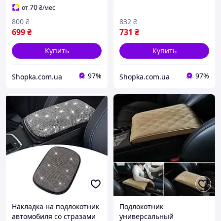
Подушка-подлокотник с
70
от
₴
/мес
карманами
800
₴
832
₴
699
₴
731
₴
Купить
Купить
97%
97%
Shopka.com.ua
Shopka.com.ua
Накладка на подлокотник
Подлокотник
автомобиля со стразами
универсальный