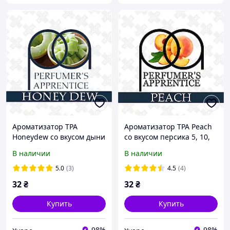
Ароматизатор TPA
Ароматизатор TPA Peach
Honeydew со вкусом дыни
со вкусом персика 5, 10,
5, 10, 30 мл
30 мл
В наличии
В наличии
5.0
(3)
4.5
(4)
32
₴
32
₴
Купить
Купить
98%
98%