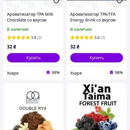
Ароматизатор TPA Milk
Ароматизатор TPA/TFA
Chocolate со вкусом
Energy drink со вкусом
молочного шоколада 5,
энергетического напитка
В наличии
В наличии
10, 30 мл
5, 10, 30 мл
5.0
(3)
5.0
(3)
32
₴
32
₴
Купить
Купить
98%
98%
Xvape
Xvape