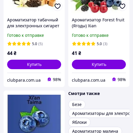
Ароматизатор табачный
Ароматизатор Forest fruit
для электронных сигарет
(Ягоды) Xian
Ry-4 Double TPA
Готово к отправке
Готово к отправке
5.0
(5)
5.0
(3)
44
₴
41
₴
Купить
Купить
98%
98%
clubpara.com.ua
clubpara.com.ua
Смотри также
Безе
Ароматизаторы для электрон
Яблоки
Ароматизатор малина