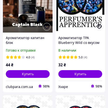
Ароматизатор капитан
Ароматизатор TPA
блэк
Blueberry Wild со вкусом
дикой ежевики 5, 10, 30
Готово к отправке
В наличии
мл
4.0
(4)
5.0
(4)
44
₴
32
₴
Купить
Купить
98%
98%
clubpara.com.ua
Xvape