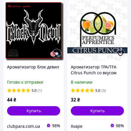
Ароматизатор блэк девил
Ароматизатор TPA/TFA
Citrus Punch со вкусом
цитрусового пунша 5, 10,
Готово к отправке
В наличии
30 мл
5.0
(1)
5.0
(3)
44
₴
32
₴
Купить
Купить
98%
98%
clubpara.com.ua
Xvape