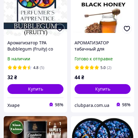
Ароматизатор TPA
АРОМАТИЗАТОР
Bubblegum (Fruity) со
табачный для
вкусом фруктовой
электронных сигарет
В наличии
Готово к отправке
жевательной резинки 5,
BLACK Honey TPA
10, 30 мл
(Медовый табак)
4.8
(5)
5.0
(2)
32
₴
44
₴
Купить
Купить
98%
98%
Xvape
clubpara.com.ua