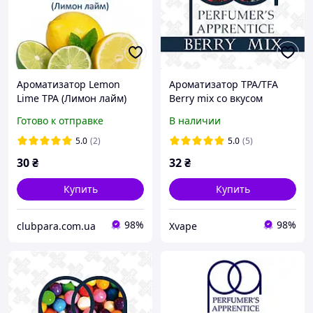
Ароматизатор Lemon
Ароматизатор TPA/TFA
Lime TPA (Лимон лайм)
Berry mix со вкусом
ягодного микса 5, 10, 30
Готово к отправке
В наличии
мл
5.0
(2)
5.0
(5)
30
₴
32
₴
Купить
Купить
98%
98%
clubpara.com.ua
Xvape