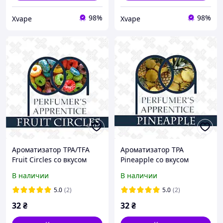
98%
98%
Xvape
Xvape
Ароматизатор TPA/TFA
Ароматизатор TPA
Fruit Circles со вкусом
Pineapple со вкусом
фруктовых хлопьев 5, 10,
ананаса 5, 10, 30 мл
В наличии
В наличии
30 мл
5.0
(2)
5.0
(2)
32
₴
32
₴