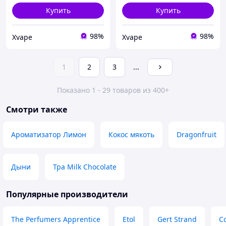
Купить
Купить
98%
98%
Xvape
Xvape
1
2
3
...
Показано 1 - 29 товаров из 400+
Смотри также
Ароматизатор Лимон
Кокос мякоть
Dragonfruit
Дыни
Tpa Milk Chocolate
Популярные производители
The Perfumers Apprentice
Etol
Gert Strand
С