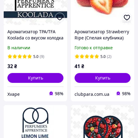
Ароматизатор TPA/TFA
Ароматизатор Strawberry
Koolada со вкусом холодка
Ripe (Спелая клубника)
5, 10, 30 мл
Xian
В наличии
Готово к отправке
5.0
(9)
5.0
(2)
32
₴
41
₴
Купить
Купить
98%
98%
Xvape
clubpara.com.ua