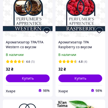
Ароматизатор TPA/TFA
Ароматизатор TPA
Western со вкусом
Raspberry со вкусом
вестерн 5, 10, 30 мл
малины 5, 10, 30 мл
В наличии
В наличии
4.6
(5)
4.8
(4)
32
₴
32
₴
Купить
Купить
98%
98%
Xvape
Xvape