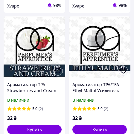
98%
98%
Xvape
Xvape
Ароматизатор TPA
Ароматизатор TPA/TFA
Strawberries and Cream
Ethyl Maltol Усилитель
со вкусом клубники с
вкуса 5, 10, 30 мл
В наличии
В наличии
кремом 5, 10, 30 мл
5.0
(2)
5.0
(2)
32
₴
32
₴
Купить
Купить