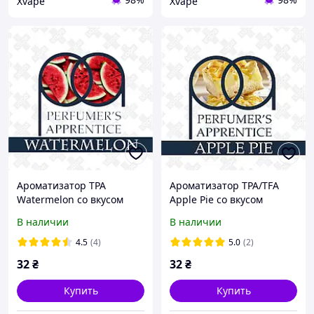
Xvape
Xvape
Ароматизатор TPA
Ароматизатор TPA/TFA
Watermelon со вкусом
Apple Pie со вкусом
арбузом 5, 10, 30 мл
яблочного пирога 5, 10,
В наличии
В наличии
30 мл
4.5
(4)
5.0
(2)
32
₴
32
₴
Купить
Купить