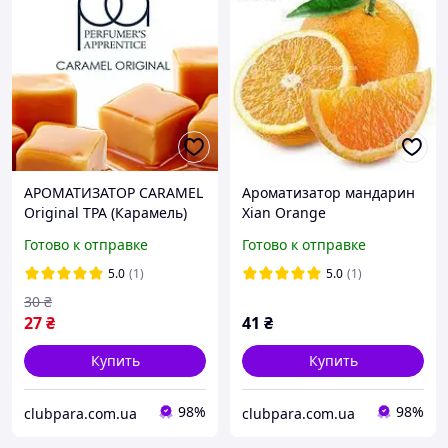
АРОМАТИЗАТОР CARAMEL
Ароматизатор мандарин
Original TPA (Карамель)
Xian Orange
Готово к отправке
Готово к отправке
5.0
(1)
5.0
(1)
30
₴
27
₴
41
₴
Купить
Купить
98%
98%
clubpara.com.ua
clubpara.com.ua