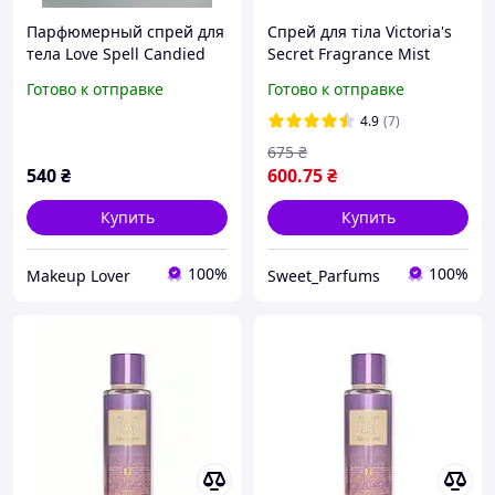
Парфюмерный спрей для
Спрей для тіла Victoria's
тела Love Spell Candied
Secret Fragrance Mist
Victoria s Secret
LOVE SPELL 250мл
Готово к отправке
Готово к отправке
4.9
(7)
675
₴
540
₴
600
.75
₴
Купить
Купить
100%
100%
Makeup Lover
Sweet_Parfums