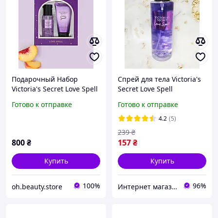
Подарочный Набор
Спрей для тела Victoria's
Victoria's Secret Love Spell
Secret Love Spell
Mist & Lotion Gift Set,
(Виктория Сикрет Лав
Готово к отправке
Готово к отправке
Спрей + Лосьон для тела
Спелл) 250 мл
по 75 ml
4.2
(5)
239
₴
800
₴
157
₴
Купить
Купить
100%
96%
oh.beauty.store
Интернет магазин "Aroma Glamour"