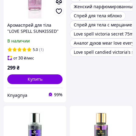
Женский парфюмированный 
Спрей для тела яблоко
Спрей для тела с мерцанием
Аромаспрей для тіла
"LOVE SPELL SUNKISSED"
Love spell victoria secret 75ml
TAJ MAX 250 мл (аромат
В наличии
Аналог духов wear love every
схожий на Victoria s
Secret LOVE SPELL SUNKI
5.0
(1)
Love spell candied victoria's s
30
от
₴
/мес
299
₴
Купить
99%
Knyagnya