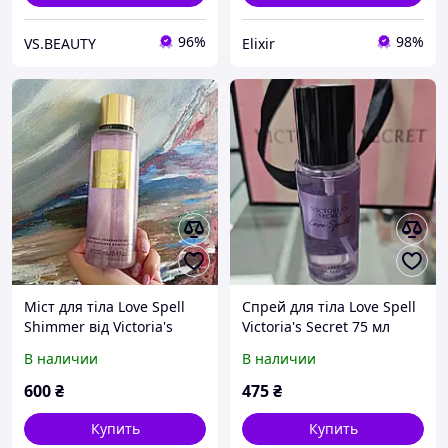
96%
98%
VS.BEAUTY
Elixir
Міст для тіла Love Spell
Спрей для тіла Love Spell
Shimmer від Victoria's
Victoria's Secret 75 мл
Secret 250 мл
В наличии
В наличии
600
₴
475
₴
Купить
Купить