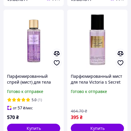
Парфюмированный
Парфюмированный мист
спрей (мист) для тела
для тела Victoria s Secret
Victoria's Secret Love Spell
Love Spell Shimmer
Готово к отправке
Готово к отправке
женский, 75 мл
5.0
(1)
57
от
₴
/мес
464
.70
₴
570
₴
395
₴
Купить
Купить