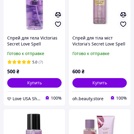
Спрей для тела Victorias
Спрей для тіла міст
Secret Love Spell
Victoria's Secret Love Spell
Fragrance Mist 250 мл
Shimmer Оригінал!
Готово к отправке
Готово к отправке
5.0
(7)
500
₴
600
₴
Купить
Купить
100%
100%
🩷 Love USA Shop 🩷
oh.beauty.store