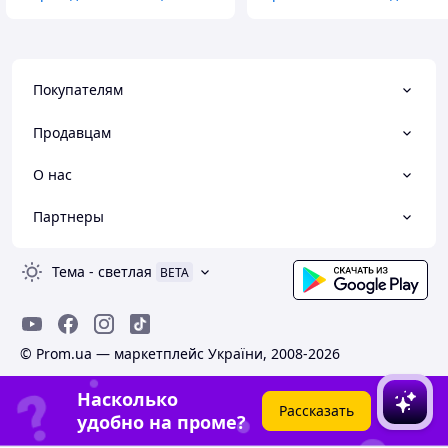
Покупателям
Продавцам
О нас
Партнеры
Тема
-
светлая
BETA
© Prom.ua — маркетплейс України, 2008-2026
Насколько
Рассказать
удобно на проме?