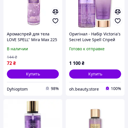
Аромаспрей для тела
Оригінал - Набір Victoria's
LOVE SPELL" Mira Max 225
Secret Love Spell Спрей
мл (аромат похож на
для тіла міст та лосьйон
В наличии
Готово к отправке
Victoria s Secret LOVE
Вікторія Сікрет Лав Спел
SPELL)
144
₴
72
₴
1 100
₴
Купить
Купить
98%
100%
Dyhioptom
oh.beauty.store