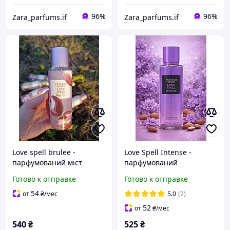
96%
96%
Zara_parfums.if
Zara_parfums.if
Love spell brulee -
Love Spell Intense -
парфумований міст
парфумований
(спрей) для тіла Victoria's
спрей(міст) для тіла
Готово к отправке
Готово к отправке
secret
Victoria's Secret, 250 мл
54
от
₴
/мес
5.0
(2)
52
от
₴
/мес
540
₴
525
₴