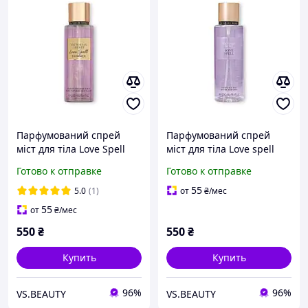
Парфумований спрей
Парфумований спрей
міст для тіла Love Spell
міст для тіла Love spell
shimmer Victoria's Secret
Victoria's Secret оригінал
Готово к отправке
Готово к отправке
оригінал
55
5.0
(1)
от
₴
/мес
55
от
₴
/мес
550
₴
550
₴
Купить
Купить
96%
96%
VS.BEAUTY
VS.BEAUTY