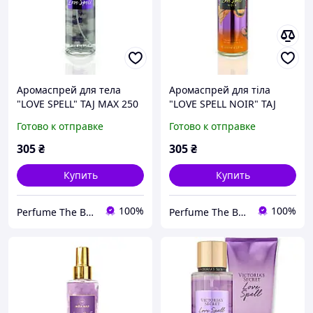
Аромаспрей для тела
Аромаспрей для тіла
"LOVE SPELL" TAJ MAX 250
"LOVE SPELL NOIR" TAJ
мл (аромат похож на
MAX 250 мл (аромат
Готово к отправке
Готово к отправке
Victoria s Secret LOVE
схожий на Victoria s
SPELL)
Secret LOVE SPELL NOIR)
305
₴
305
₴
Купить
Купить
100%
100%
Perfume The Best
Perfume The Best