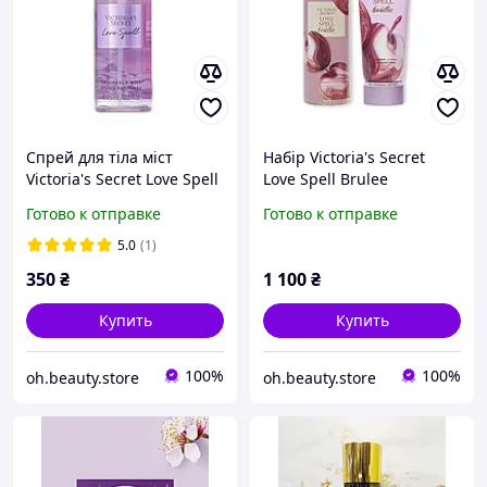
Спрей для тіла міст
Набір Victoria's Secret
Victoria's Secret Love Spell
Love Spell Brulee
75мл Оригінал!
Оригінал! Спрей для тіла
Готово к отправке
Готово к отправке
міст та лосьйон
5.0
(1)
350
₴
1 100
₴
Купить
Купить
100%
100%
oh.beauty.store
oh.beauty.store