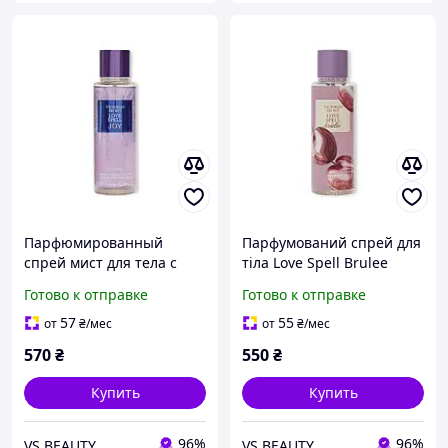
Парфюмированный
Парфумований спрей для
спрей мист для тела с
тіла Love Spell Brulee
шиммером Love Spell Joy
Fragrance Mist Victoria's
Готово к отправке
Готово к отправке
Fragrance Mist Victoria s
Secret оригінал
Secret оригинал
57
55
от
₴
/мес
от
₴
/мес
570
₴
550
₴
Купить
Купить
96%
96%
VS.BEAUTY
VS.BEAUTY