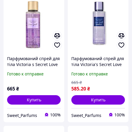
Парфумований спрей для
Парфумований спрей для
тіла Victoria s Secret Love
тіла Victoria's Secret Love
Spell Fragrance Mist
Spell Starlit
Готово к отправке
Готово к отправке
665
₴
665
₴
585
.20
₴
Купить
Купить
100%
100%
Sweet_Parfums
Sweet_Parfums