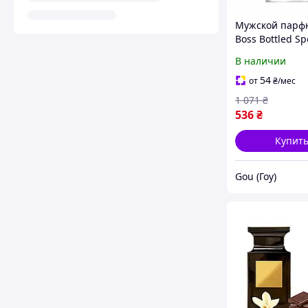
Мужской парф
Boss Bottled Sp
de Toilette 50 м
В наличии
свежий древес
цитрусовый ар
54
от
₴
/мес
для активных 
1 071
₴
536
₴
Купит
Gou (Гоу)