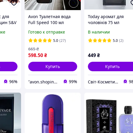
с для
Avon Туалетная вода
Today аромат для
щин S&V
Full Speed 100 мл
чоловіків 75 мл
 Eau de
Новый дизайн Смелый
вке
Готово к отправке
В наличии
тойкий
аромат для мужчин
 Парфюм
Яркий цитрусовый
5.0
(27)
5.0
(2)
аромат для мужчин
665
₴
598
.50
₴
449
₴
ь
Купить
Купить
96%
99%
9
"avon.shoping": Красота, доступная каждому!
Світ-Косметики