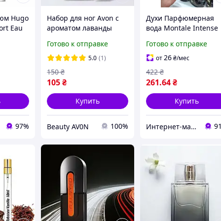
юм Hugo
Набор для ног Avon с
Духи Парфюмерная
ort Eau
ароматом лаванды
вода Montale Intense
л
крем 150 мл и спрей
Cherry 60 ml унисекс,
Готово к отправке
Готово к отправке
но-
100мл
фруктово-цветочная
омат
композиция с
26
5.0
(1)
от
₴
/мес
мужчин
аккордами бергамота
150
₴
422
₴
жасмина, ванили
105
₴
261
.64
₴
ь
Купить
Купить
97%
100%
9
Beauty AV0N
Интернет-магазин Allegoriya