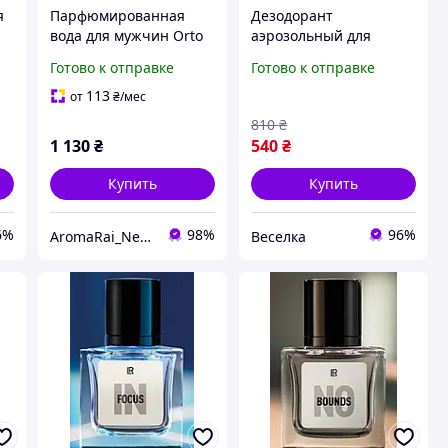
я
Парфюмированная
Дезодорант
вода для мужчин Orto
аэрозольный для
в
Parisi Terroni (Орто
мужчин защита от
Готово к отправке
Готово к отправке
л
Парези Терони) 100 мл.
пота и запаха 150 мл с
Стойкий древесно-
уникальным ароматом
113
от
₴
/мес
восточный аромат с
FLAME
810
₴
малиной
1 130
₴
540
₴
Купить
Купить
6%
98%
96%
AromaRai_Nevm
Веселка