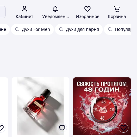
Кабинет
Уведомления
Избранное
Корзина
ине
Духи For Men
Духи для парня
Популярн