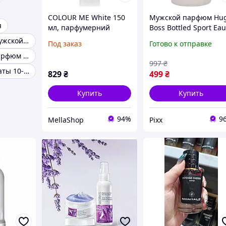
COLOUR ME White 150
Мужской парфюм Hu
я
мл, парфумерний
Boss Bottled Sport Ea
спрей для чоловіків.
de Toilette 50 мл
Популярный мужской парфюм
Под заказ
Готово к отправке
Розкішний аромат
свежий древесно-
Цитрусовый парфюм для мужчин
чоловічий після
цитрусовый аромат
997
₴
гоління, довготривалий
для активных мужчи
Мужские ароматы 10-20 мл
829
₴
499
₴
аромат для
Купить
Купить
94%
9
MellaShop
Pixx