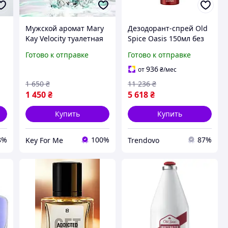
Мужской аромат Mary
Дезодорант-спрей Old
Kay Velocity туалетная
Spice Oasis 150мл без
вода для мужчин 60мл
алюминия для мужчин
Готово к отправке
Готово к отправке
с длительной
свежестью и ароматом
936
от
₴
/мес
1 650
₴
11 236
₴
1 450
₴
5 618
₴
Купить
Купить
8%
100%
87%
Key For Me
Trendovo