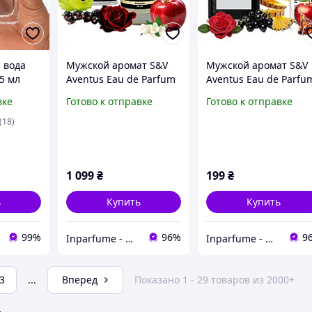
 вода
Мужской аромат S&V
Мужской аромат S&V
75 мл
Aventus Eau de Parfum
Aventus Eau de Parfu
мат для
50 мл, парфюм для
10мл, Travel Парфюм
вке
Готово к отправке
Готово к отправке
вая
мужчины, стойкий
для мужчины, стойки
тная
одеколон,
одеколон,
(18)
оригинальные духи
оригинальные духи
1 099
₴
199
₴
ь
Купить
Купить
99%
96%
9
Inparfume - магазин парфюмерии для мужчин и женщин
Inparfume - магазин парфюмерии для мужчин и женщин
3
...
Вперед
Показано 1 - 29 товаров из 2000+