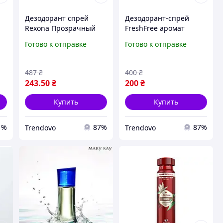
Дезодорант спрей
Дезодорант-спрей
Rexona Прозрачный
FreshFree аромат
лед для мужчин 150 мл
кавуна іланг-ілангу для
Готово к отправке
Готово к отправке
без белых следов с
чоловіків і жінок
ароматом цитруса и
антибактеріальний 150
,
лаванды
мл
487
₴
400
₴
243
.50
₴
200
₴
Купить
Купить
1%
87%
87%
Trendovo
Trendovo