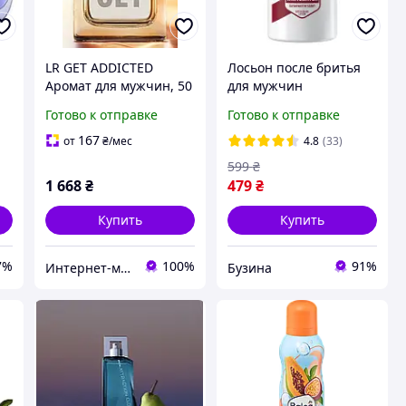
,
LR GET ADDICTED
Лосьон после бритья
Аромат для мужчин, 50
для мужчин
ал
мл.
освежающий 100 мл
Готово к отправке
Готово к отправке
WhiteWater Old Spice
бодрящий аромат и
167
от
₴
/мес
4.8
(33)
и
уход долгая свежесть
599
₴
1 668
₴
479
₴
Купить
Купить
7%
100%
91%
Интернет-маркет «БиоЖизнь»
Бузина