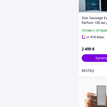
Dior Sauvage E
Parfum 100 мл 
мужчин стойк
Готово к отпра
древесно-фуж
аромат с нота
416
от
₴
/мес
бергамота, ла
амброксана
2 499
₴
Купит
RESTEQ