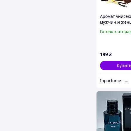
Аромат унисек
мужчин и жен
Tobacco Vanille
Готово к отпра
Parfum 10мл, с
пряный Travel
199
₴
Купит
Inparfume - магазин парфюмерии для мужчин и женщин