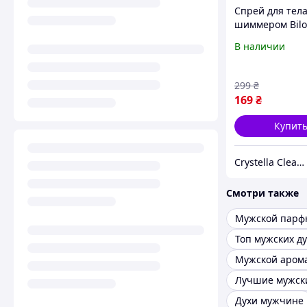
Спрей для тела
шиммером Bil
Apricot Flower 
В наличии
Аромат абрико
нежных цвето
299
₴
169
₴
Купит
Crystella Clean - інтернет-магазин побутової хімії та косметики
Смотри также
Мужской пар
Топ мужских д
Мужской аром
Духи мужчине