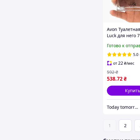
Avon Туалетная
Luck для него 
Древесный аро
Готово к отпра
мужчин Амбро
мужская туале
5.0
вода
22
от
₴
/мес
592
₴
538
.72
₴
Купит
Today tomorrow always Avon
1
2