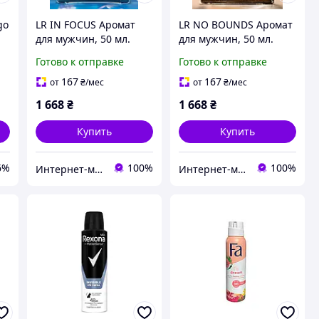
go
LR IN FOCUS Аромат
LR NO BOUNDS Аромат
u
для мужчин, 50 мл.
для мужчин, 50 мл.
Готово к отправке
Готово к отправке
167
167
от
₴
/мес
от
₴
/мес
н
1 668
₴
1 668
₴
Купить
Купить
6%
100%
100%
Интернет-маркет «БиоЖизнь»
Интернет-маркет «БиоЖизнь»