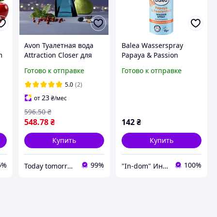
Avon Туалетная вода
Balea Wasserspray
m
Attraction Closer для
Papaya & Passion
него, 75 мл. Аромат для
Освежающий спрей
Готово к отправке
Готово к отправке
й
мужчин
для кожи с ароматом
папайи и маракуйи 150
5.0
(2)
мл
23
от
₴
/мес
596
.50
₴
548
.78
₴
142
₴
Купить
Купить
6%
99%
100%
Today tomorrow always Avon
"In-dom" Интернет магазин товаров для дому у Инны