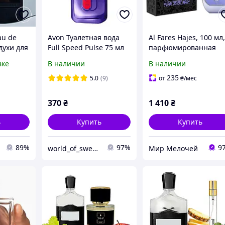
au de
Avon Туалетная вода
Al Fares Hajes, 100 мл
духи для
Full Speed Pulse 75 мл
парфюмированная
ий
Аромат для мужчин
вода, унисекс оригин
вке
В наличии
В наличии
ерный
| стойкий аромат,
ми
премиум качество,
235
5.0
(9)
от
₴
/мес
ванды и
парфюм для мужчин 
женщин,
370
₴
1 410
₴
ь
Купить
Купить
89%
97%
9
world_of_sweet_beauty
Мир Мелочей