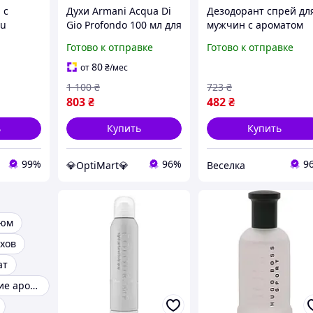
 с
Духи Armani Acqua Di
Дезодорант спрей дл
ou
Gio Profondo 100 мл для
мужчин с ароматом
150 мл
мужчин водяной
экзотических фрукто
Готово к отправке
Готово к отправке
са и
фужерный аромат
защита от пота 150 м
в
парфюмы Армани Аква
FLAME
80
от
₴
/мес
Ди Джио
1 100
₴
723
₴
803
₴
482
₴
ь
Купить
Купить
99%
96%
9
💎OptiMart💎
Веселка
фюм
ухов
ат
Лучшие мужские ароматы