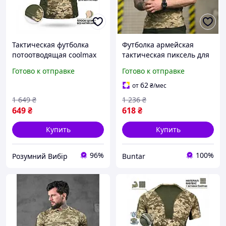
Тактическая футболка
Футболка армейская
потоотводящая сoolmax
тактическая пиксель для
пиксель летние военные
спорта BUN-1577
Готово к отправке
Готово к отправке
футболки армейские
пиксель Р/В
62
от
₴
/мес
1 649
₴
1 236
₴
649
₴
618
₴
Купить
Купить
96%
100%
Розумний Вибір
Buntar