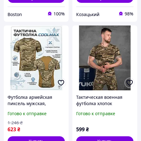
100%
98%
Boston
Козацький
Футболка армейская
Тактическая военная
пиксель мужская,
футболка хлопок
тактическая Coolmax
пиксель,армейская
Готово к отправке
Готово к отправке
влагоотводящая,
боевая футболка пиксель
армейская футболка
зсу _M3_bgt0w
1 246
₴
пиксель L Ne2kx
623
₴
599
₴