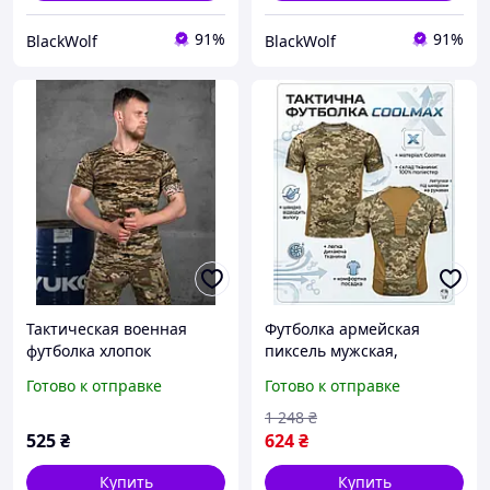
91%
91%
BlackWolf
BlackWolf
Тактическая военная
Футболка армейская
футболка хлопок
пиксель мужская,
пиксель,армейская
тактическая Coolmax
Готово к отправке
Готово к отправке
боевая футболка пиксель
влагоотводящая,
зсу _M3_bgt0w
армейская дышащая
1 248
₴
футболка пиксель L slyvk
525
₴
624
₴
Купить
Купить