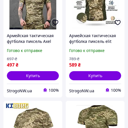
Армейская тактическая
Армейская тактическая
футболка пиксель Axel
футболка пиксель elit
летняя потоотводящая
force потоотводящая,
Готово к отправке
Готово к отправке
coolmax, Военная
Военная компрессионная
терморегулируемая
футболка пиксельная
697
₴
789
₴
футболка пиксель для ЗСУ
бифлекс с вставками
497
₴
589
₴
Купить
Купить
100%
100%
StrogoNW.ua
StrogoNW.ua