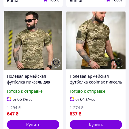
Buntar
Buntar
Полевая армейская
Полевая армейская
футболка пиксель для
футболка coolmax пиксель
военных учений BLK-35
для военных учений BLK-
Готово к отправке
Готово к отправке
167
65
64
от
₴
/мес
от
₴
/мес
1 294
₴
1 274
₴
647
₴
637
₴
Купить
Купить