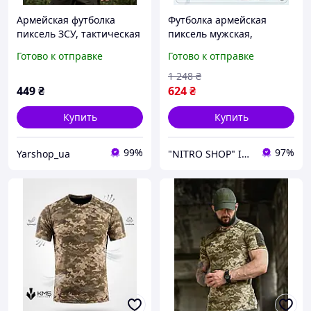
Армейская футболка
Футболка армейская
пиксель ЗСУ, тактическая
пиксель мужская,
футболка пиксель
тактическая Coolmax
Готово к отправке
Готово к отправке
влагоотводящая,
армейская дышащая
1 248
₴
футболка пиксель L
449
₴
624
₴
Купить
Купить
99%
97%
Yarshop_ua
"NITRO SHOP" Інтернет магазин