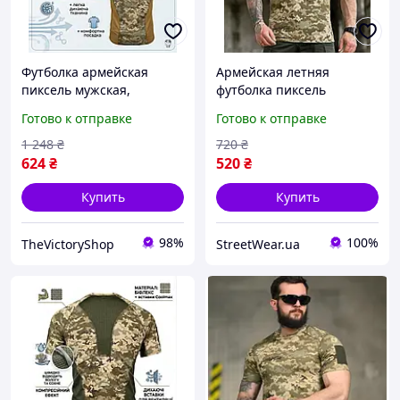
Футболка армейская
Армейская летняя
пиксель мужская,
футболка пиксель
тактическая Coolmax
samuray тактическая
Готово к отправке
Готово к отправке
влагоотводящая,
cooltouch, Военная
армейская дышащая
пиксельная футболка
1 248
₴
720
₴
футболка пиксель L ethgh
pixel дышащая тр6930
624
₴
520
₴
tdprbl
Купить
Купить
98%
100%
TheVictoryShop
StreetWear.ua