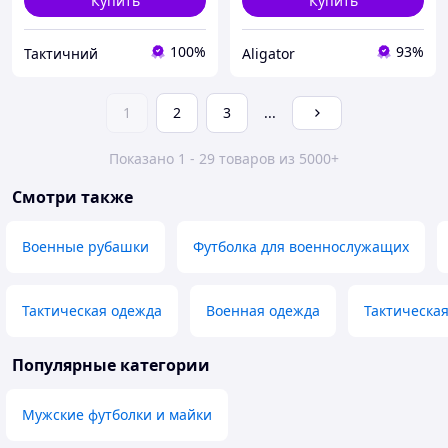
Купить
Купить
100%
93%
Тактичний
Aligator
1
2
3
...
Показано 1 - 29 товаров из 5000+
Смотри также
Военные рубашки
Футболка для военнослужащих
Тактическая одежда
Военная одежда
Тактическа
Популярные категории
Мужские футболки и майки