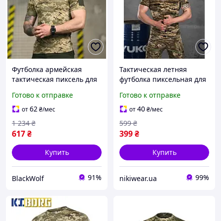
Футболка армейская
Тактическая летняя
тактическая пиксель для
футболка пиксельная для
спорта BLK-29
военнослужащих ЗСУ ,
Готово к отправке
Готово к отправке
Армейская полевая
футболка пиксель кулир
62
40
от
₴
/мес
от
₴
/мес
nikiwe
1 234
₴
599
₴
617
₴
399
₴
Купить
Купить
91%
99%
BlackWolf
nikiwear.ua