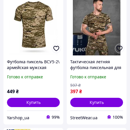
Футболка пиксель ВСУ5-2\
Тактическая летняя
армейская мужская
футболка пиксельная для
футболка пиксель для
военнослужащих ЗСУ ,
Готово к отправке
Готово к отправке
военных
Армейская полевая
футболка пиксель кулир
597
₴
tdprbl
449
₴
397
₴
Купить
Купить
99%
100%
Yarshop_ua
StreetWear.ua