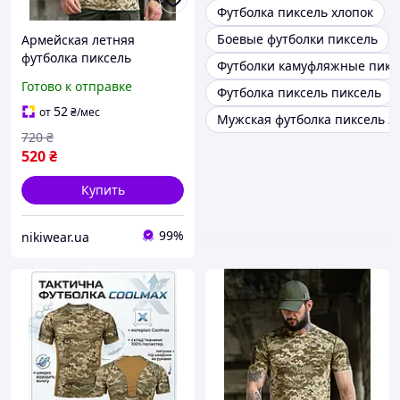
Футболка пиксель хлопок
Боевые футболки пиксель
Армейская летняя
футболка пиксель
Футболки камуфляжные пикс
samuray тактическая
Готово к отправке
Футболка пиксель пиксель
cooltouch, Военная
пиксельная футболка
52
от
₴
/мес
Мужская футболка пиксель з
pixel дышащая тр6930
720
₴
nikiwe
520
₴
Купить
99%
nikiwear.ua