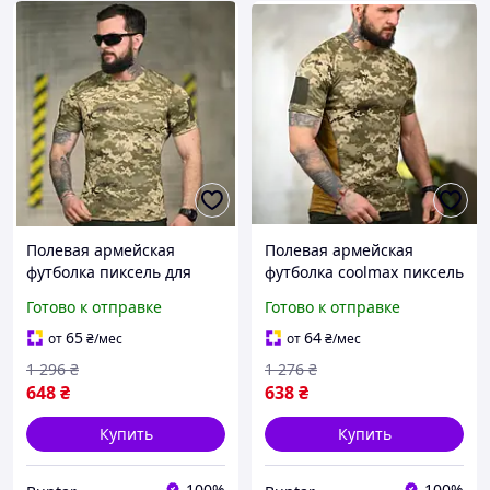
Полевая армейская
Полевая армейская
футболка пиксель для
футболка coolmax пиксель
военных учений BUN-
для военных учений BUN-
Готово к отправке
Готово к отправке
1583
1704
65
64
от
₴
/мес
от
₴
/мес
1 296
₴
1 276
₴
648
₴
638
₴
Купить
Купить
100%
100%