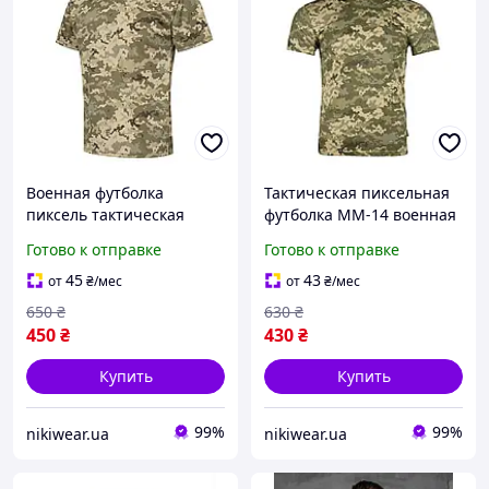
Военная футболка
Тактическая пиксельная
пиксель тактическая
футболка MM-14 военная
летняя coolmax,
coolmax, Армейская
Готово к отправке
Готово к отправке
Армейская пиксельная
дышащая футболка
футболка анатомическая
пиксель для ЗСУ nikiwe
45
43
от
₴
/мес
от
₴
/мес
pixel на лето nikiwe
650
₴
630
₴
450
₴
430
₴
Купить
Купить
99%
99%
nikiwear.ua
nikiwear.ua