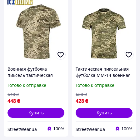
Военная футболка
Тактическая пиксельная
пиксель тактическая
футболка MM-14 военная
летняя coolmax,
coolmax, Армейская
Готово к отправке
Готово к отправке
Армейская пиксельная
дышащая футболка
футболка анатомическая
пиксель для ЗСУ tdprbl
648
₴
628
₴
pixel на лето tdprbl
448
₴
428
₴
Купить
Купить
100%
100%
StreetWear.ua
StreetWear.ua