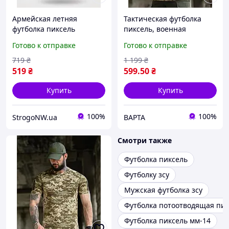
Армейская летняя
Тактическая футболка
футболка пиксель
пиксель, военная
samuray тактическая
футболка
Готово к отправке
Готово к отправке
cooltouch, Военная
влагоотводящая, легкая
пиксельная футболка
армейская футболка
719
₴
1 199
₴
pixel дышащая тр6930
пиксель
519
₴
599
.50
₴
Купить
Купить
100%
100%
StrogoNW.ua
ВАРТА
Смотри также
Футболка пиксель
Футболку зсу
Мужская футболка зсу
Футболка потоотводящая пик
Футболка пиксель мм-14