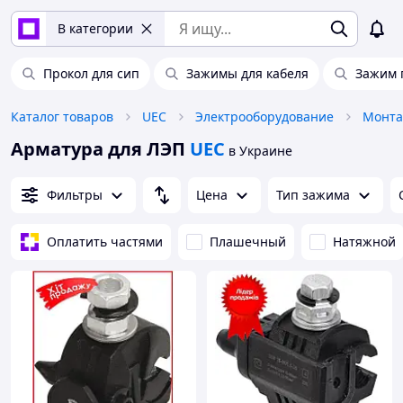
В категории
Прокол для сип
Зажимы для кабеля
Зажим
Каталог товаров
UEC
Электрооборудование
Монта
Арматура для ЛЭП
UEC
в Украине
Фильтры
Цена
Тип зажима
Оплатить частями
Плашечный
Натяжной