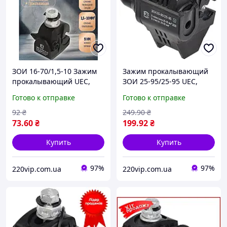
ЗОИ 16-70/1,5-10 Зажим
Зажим прокалывающий
прокалывающий UEC,
ЗОИ 25-95/25-95 UEC,
кабельный прокол,
кабельный прокол,
Готово к отправке
Готово к отправке
ответвительный
ответвительный
изолирующий УЕК
изолирующий УЕК
92
₴
249
.90
₴
(Премиум качество)
(Премиум качество)
73
.60
₴
199
.92
₴
Купить
Купить
97%
97%
220vip.com.ua
220vip.com.ua