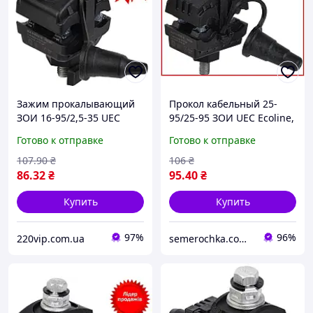
Зажим прокалывающий
Прокол кабельный 25-
ЗОИ 16-95/2,5-35 UEC
95/25-95 ЗОИ UEC Ecoline,
Ecoline, кабельный
зажим прокалывающий,
Готово к отправке
Готово к отправке
прокол, ответвительный
ответвительный
изолирующий
изолирующий
107
.90
₴
106
₴
(Улучшенные)
86
.32
₴
95
.40
₴
Купить
Купить
97%
96%
220vip.com.ua
semerochka.com.ua