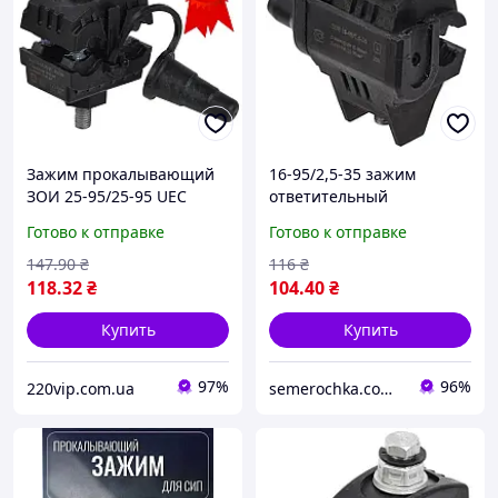
Зажим прокалывающий
16-95/2,5-35 зажим
ЗОИ 25-95/25-95 UEC
ответительный
Ecoline, кабельный
изолированный ЗОИ UEC,
Готово к отправке
Готово к отправке
прокол, ответвительный
кабельный прокол
изолирующий
прокалывающий УЕК
147
.90
₴
116
₴
(Улучшенные)
118
.32
₴
104
.40
₴
Купить
Купить
97%
96%
220vip.com.ua
semerochka.com.ua