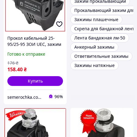
Зажим прокалывающий
Прокалывающий зажим для 
Зажимы плашечные
Скрепа для бандажной лент
Лента бандажная лм-50
Прокол кабельный 25-
95/25-95 ЗОИ UEC, зажим
Анкерный зажимы
прокалывающий,
Готово к отправке
Ответвительные зажимы
ответвительный
изолирующий УЕК
176
₴
Зажимы натяжные
158
.40
₴
Купить
96%
semerochka.com.ua