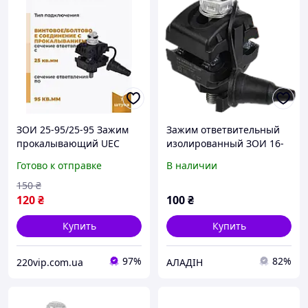
ЗОИ 25-95/25-95 Зажим
Зажим ответвительный
прокалывающий UEC
изолированный ЗОИ 16-
Ecoline, кабельный
95/2,5-35 ECOLINE
Готово к отправке
В наличии
прокол, ответвительный
изолирующий
150
₴
(Улучшенные)
120
₴
100
₴
Купить
Купить
97%
82%
220vip.com.ua
АЛАДІН