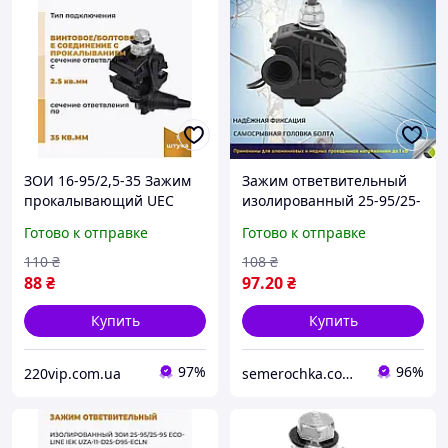
ЗОИ 16-95/2,5-35 Зажим
Зажим ответвительный
прокалывающий UEC
изолированный 25-95/25-
Ecoline, кабельный
95 ЗОИ UEC Ecoline,
Готово к отправке
Готово к отправке
прокол, ответвительный
кабельный прокол
изолирующий
прокалывающий
110
₴
108
₴
(Улучшенные)
88
₴
97
.20
₴
Купить
Купить
97%
96%
220vip.com.ua
semerochka.com.ua