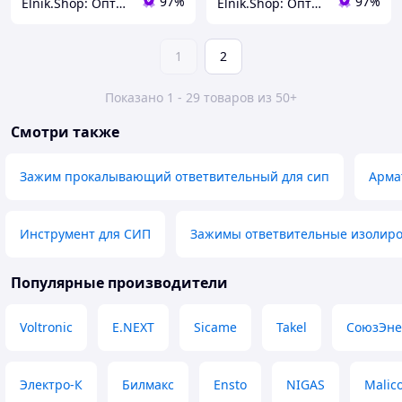
97%
97%
Elnik.Shop: Оптово-розничная компания
Elnik.Shop: Оптово-розничная компания
1
2
Показано 1 - 29 товаров из 50+
Смотри также
Зажим прокалывающий ответвительный для сип
Арма
Инструмент для СИП
Зажимы ответвительные изолир
Популярные производители
Voltronic
E.NEXT
Sicame
Takel
СоюзЭне
Электро-К
Билмакс
Ensto
NIGAS
Malic