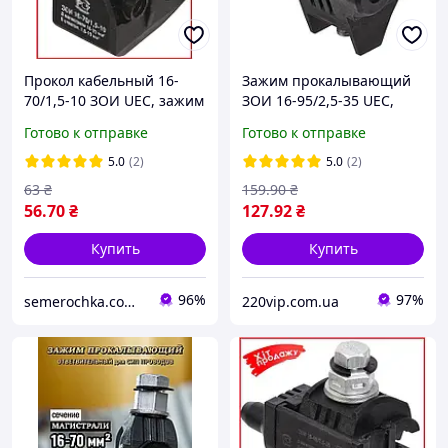
Прокол кабельный 16-
Зажим прокалывающий
70/1,5-10 ЗОИ UEC, зажим
ЗОИ 16-95/2,5-35 UEC,
прокалывающий,
кабельный прокол,
Готово к отправке
Готово к отправке
ответвительный
ответвительный
изолирующий УЕК
изолирующий УЕК
5.0
(2)
5.0
(2)
(Премиум качество)
63
₴
159
.90
₴
56
.70
₴
127
.92
₴
Купить
Купить
96%
97%
semerochka.com.ua
220vip.com.ua