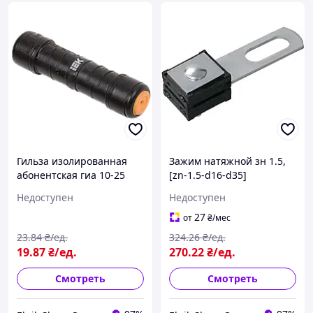
Гильза изолированная
Зажим натяжной зн 1.5,
абонентская гиа 10-25
[zn-1.5-d16-d35]
(MJPB 10-25) [uza-22-d10-
Недоступен
Недоступен
d25]
27
от
₴
/мес
23
.84
₴/ед.
324
.26
₴/ед.
19
.87
₴/ед.
270
.22
₴/ед.
Смотреть
Смотреть