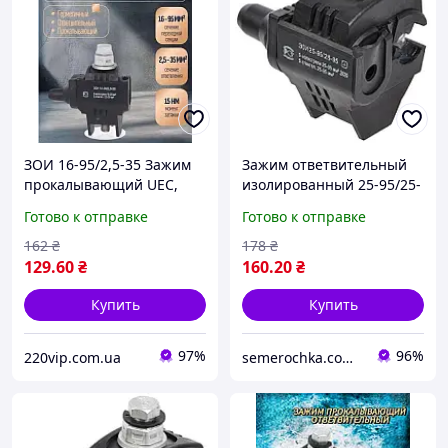
ЗОИ 16-95/2,5-35 Зажим
Зажим ответвительный
прокалывающий UEC,
изолированный 25-95/25-
кабельный прокол,
95 ЗОИ UEC, кабельный
Готово к отправке
Готово к отправке
ответвительный
прокол прокалывающий
изолирующий УЕК
УЕК
162
₴
178
₴
(Премиум качество)
129
.60
₴
160
.20
₴
Купить
Купить
97%
96%
220vip.com.ua
semerochka.com.ua