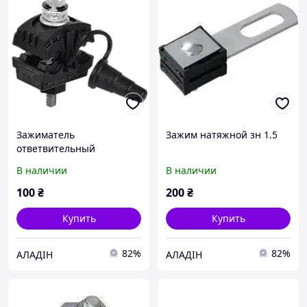
Зажиматель
Зажим натяжной зн 1.5
ответвительный
изолированный ЗОИ 25-
В наличии
В наличии
95/25-95 ECOLINE
100
₴
200
₴
Купить
Купить
82%
82%
АЛАДІН
АЛАДІН