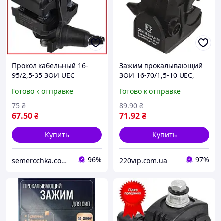
Прокол кабельный 16-
Зажим прокалывающий
95/2,5-35 ЗОИ UEC
ЗОИ 16-70/1,5-10 UEC,
Ecoline, зажим
кабельный прокол,
Готово к отправке
Готово к отправке
прокалывающий,
ответвительный
ответвительный
изолирующий УЕК
75
₴
89
.90
₴
изолирующий
(Премиум качество)
67
.50
₴
71
.92
₴
Купить
Купить
96%
97%
semerochka.com.ua
220vip.com.ua