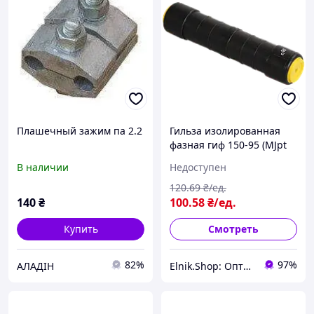
Плашечный зажим па 2.2
Гильза изолированная
фазная гиф 150-95 (MJpt
150-95 d25) [uza-23-d150-
В наличии
Недоступен
d95]
120
.69
₴/ед.
140
₴
100
.58
₴/ед.
Купить
Смотреть
82%
97%
АЛАДІН
Elnik.Shop: Оптово-розничная компания