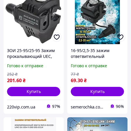
ЗОИ 25-95/25-95 Зажим
16-95/2,5-35 зажим
прокалывающий UEC,
ответвительный
кабельный прокол,
изолированный ЗОИ UEC
Готово к отправке
Готово к отправке
ответвительный
Ecoline, кабельный
изолирующий УЕК
прокол прокалывающий
252
₴
77
₴
(Премиум качество)
201
.60
₴
69
.30
₴
Купить
Купить
97%
96%
220vip.com.ua
semerochka.com.ua