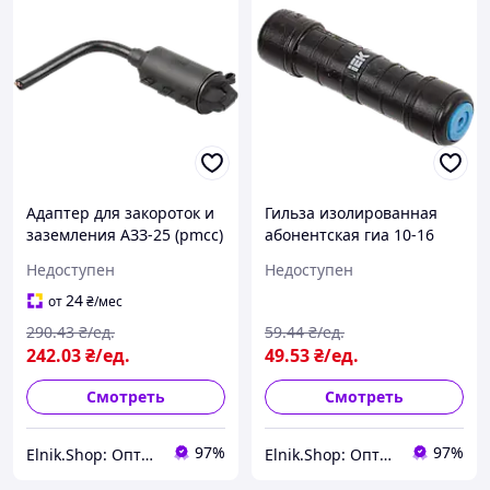
Адаптер для закороток и
Гильза изолированная
заземления АЗЗ-25 (pmcc)
абонентская гиа 10-16
[uzg-19-s25]
(MJPB 10-16) [uza-22-d10-
Недоступен
Недоступен
d16]
24
от
₴
/мес
290
.43
₴/ед.
59
.44
₴/ед.
242
.03
₴/ед.
49
.53
₴/ед.
Смотреть
Смотреть
97%
97%
Elnik.Shop: Оптово-розничная компания
Elnik.Shop: Оптово-розничная компания