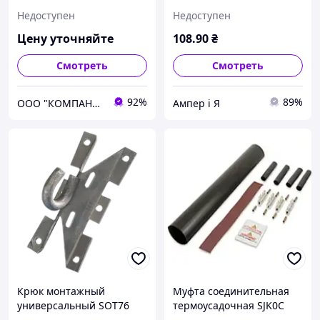
SOT28 ENSTO
Недоступен
Недоступен
Цену уточняйте
108
.90
₴
Смотреть
Смотреть
92%
89%
ООО "КОМПАНИЯ ТРАНСЭНЕРГО-КОМ"
Ампер і Я
Крюк монтажный
Муфта соединительная
универсальный SOT76
термоусадочная SJK0C
ENSTO
Al/Cu 6-35 мм² ENSTO