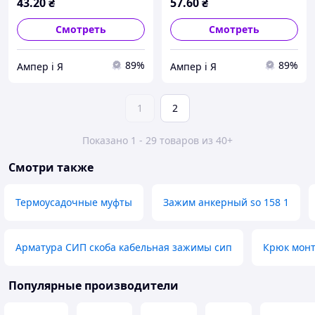
43
.20
₴
57
.60
₴
Смотреть
Смотреть
89%
89%
Ампер і Я
Ампер і Я
1
2
Показано 1 - 29 товаров из 40+
Смотри также
Термоусадочные муфты
Зажим анкерный so 158 1
Арматура СИП скоба кабельная зажимы сип
Крюк мон
Популярные производители