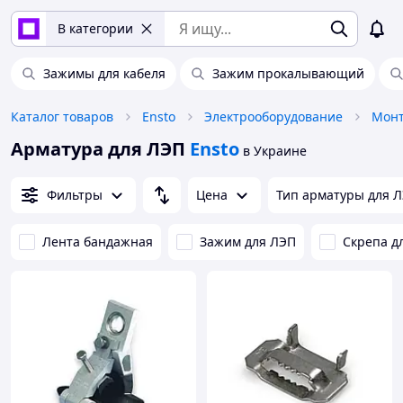
В категории
Зажимы для кабеля
Зажим прокалывающий
Каталог товаров
Ensto
Электрооборудование
Монт
Арматура для ЛЭП
Ensto
в Украине
Фильтры
Цена
Тип арматуры для 
Лента бандажная
Зажим для ЛЭП
Скрепа д