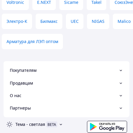
Voltronic
E.NEXT
Sicame
Takel
СоюзЭне
Электро-К
Билмакс
UEC
NIGAS
Malico
Арматура для ЛЭП оптом
Покупателям
Продавцам
О нас
Партнеры
Тема
-
светлая
BETA