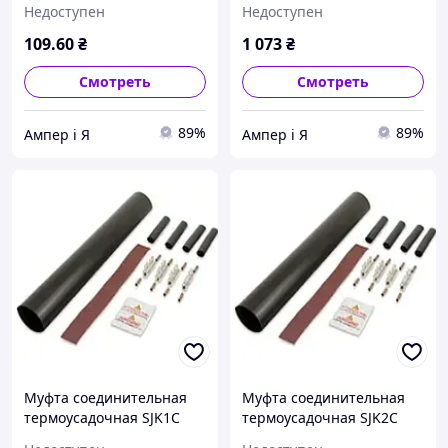
Недоступен
Недоступен
109
.60
₴
1 073
₴
Смотреть
Смотреть
89%
89%
Ампер і Я
Ампер і Я
Муфта соединительная
Муфта соединительная
термоусадочная SJK1C
термоусадочная SJK2C
Al/Cu 16-50 мм² ENSTO
Al/Cu 50-95 мм² ENSTO