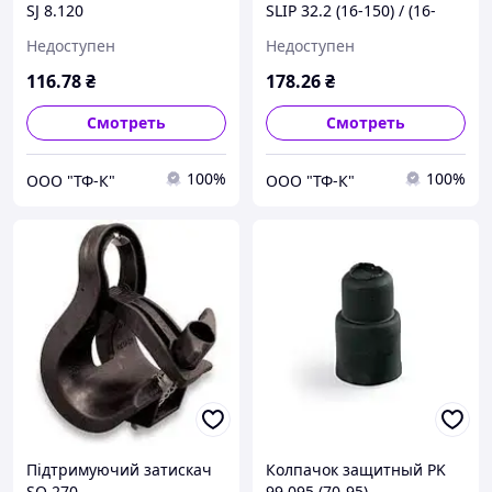
SJ 8.120
SLIP 32.2 (16-150) / (16-
120)
Недоступен
Недоступен
116
.78
₴
178
.26
₴
Смотреть
Смотреть
100%
100%
ООО "ТФ-К"
ООО "ТФ-К"
Підтримуючий затискач
Колпачок защитный PK
SO 270
99.095 (70-95)