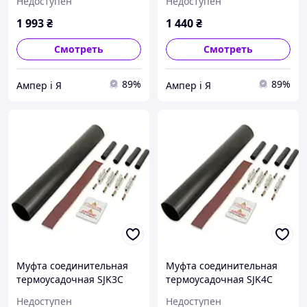
Недоступен
Недоступен
1 993
₴
1 440
₴
Смотреть
Смотреть
89%
89%
Ампер і Я
Ампер і Я
Муфта соединительная
Муфта соединительная
термоусадочная SJK3C
термоусадочная SJK4C
Al/Cu 95-240 мм² ENSTO
Al/Cu 150-300 мм² ENSTO
Недоступен
Недоступен