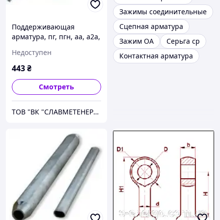
Зажимы соединительные
Сцепная арматура
Поддерживающая
арматура, пг, пгн, аа, а2а,
Зажим ОА
Серьга ср
РС
Недоступен
Контактная арматура
443
₴
Смотреть
ТОВ "ВК "СЛАВМЕТЕНЕРГО"