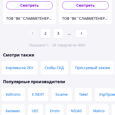
Смотреть
Смотреть
ТОВ "ВК "СЛАВМЕТЕНЕРГО"
ТОВ "ВК "СЛАВМЕТЕНЕРГО"
1
2
3
...
Показано 1 - 29 товаров из 400+
Смотри также
Коромысла 2КУ
Скобы СКД
Прессуемый зажим
Популярные производители
Voltronic
E.NEXT
Sicame
Takel
УкрПром
Билмакс
UEC
Ensto
NIGAS
Malico