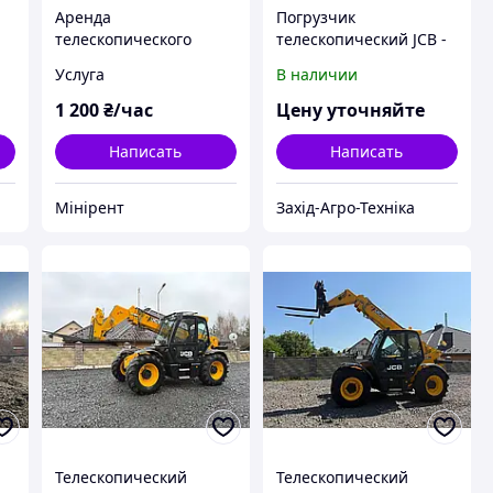
Аренда
Погрузчик
телескопического
телескопический JCB -
погрузчика Manitou
541-70
Услуга
В наличии
MT-X625 Киев
1 200
₴/час
Цену уточняйте
Написать
Написать
Мінірент
Захід-Агро-Техніка
Телескопический
Телескопический