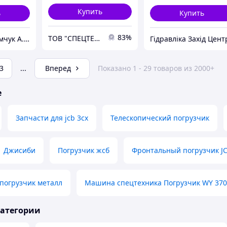
Купить
ь
Купить
83%
ТОВ "СПЕЦТЕХТРАНС-БУКОВИНА"
А.ТОМ (ФОП Томчук А.М.) - Техніка та навісне обладнання
Гідравліка Захід Цент
3
...
Вперед
Показано 1 - 29 товаров из 2000+
е
Запчасти для jcb 3cx
Телескопический погрузчик
Джисиби
Погрузчик жсб
Фронтальный погрузчик J
погрузчик металл
Машина спецтехника Погрузчик WY 370
категории