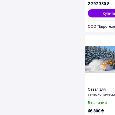
2 297 330
₴
Купит
ООО "Евротехл
Отвал для
телескопическ
погрузчика (JCB
В наличии
Manitou) 3.0 м 
Поворотный |
66 800
₴
производитель