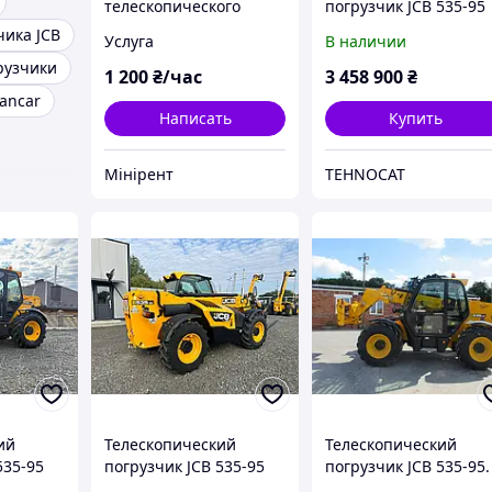
телескопического
погрузчик JCB 535-95
погрузчика с вилами и
AGRI 2017
чика JCB
Услуга
В наличии
ковшом Киев
рузчики
1 200
₴/час
3 458 900
₴
ancar
Написать
Купить
Мінірент
TEHNOCAT
ий
Телескопический
Телескопический
535-95
погрузчик JCB 535-95
погрузчик JCB 535-95.