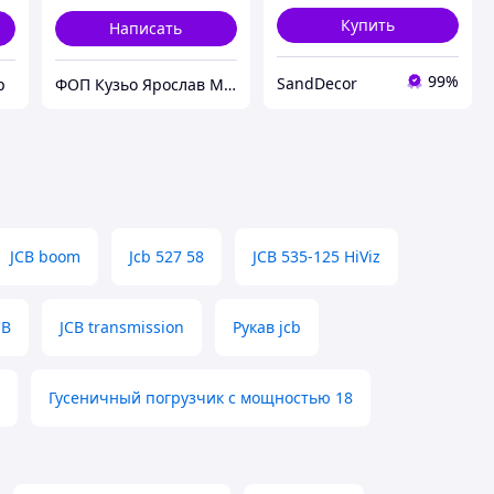
Купить
Написать
99%
SandDecor
р
ФОП Кузьо Ярослав Михайлович
JCB boom
Jcb 527 58
JCB 535-125 HiViz
CB
JCB transmission
Рукав jcb
Гусеничный погрузчик с мощностью 18