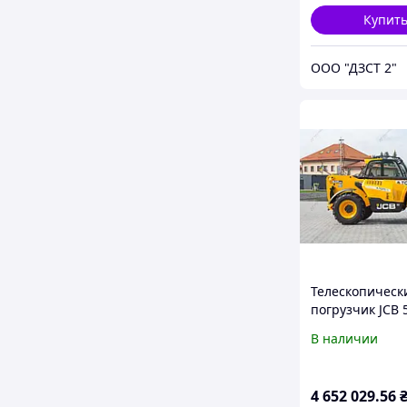
(ЗАВОД)
Купит
ООО "ДЗСТ 2"
Телескопическ
погрузчик JCB 
2025 г. 55 кВт*
В наличии
м/ч. №6469 B
4 652 029
.56