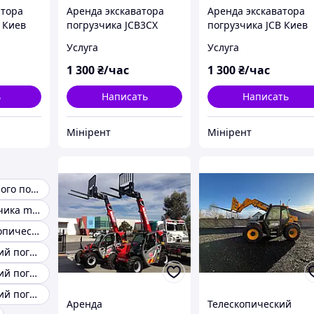
атора
Аренда экскаватора
Аренда экскаватора
 Киев
погрузчика JCB3CX
погрузчика JCB Киев
Киев
Услуга
Услуга
1 300
₴/час
1 300
₴/час
ь
Написать
Написать
Мінірент
Мінірент
Аренда вилочного погрузчика
Аренда погрузчика manitou
Аренда телескопических погрузчиков
Телескопический погрузчик jcb
Телескопический погрузчик Dieci
Телескопический погрузчик jcb 531 70
Аренда
Телескопический