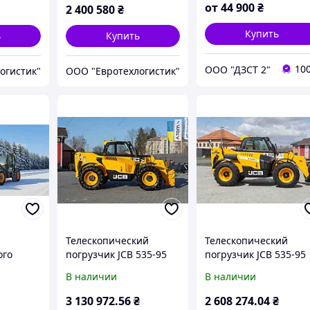
Manitou, Bobcat, New
от
44 900
₴
2 400 580
₴
Holland, - ДЗСТ (ЗАВО
Купить
ь
Купить
10
ООО "ДЗСТ 2"
огистик"
ООО "Евротехлогистик"
Телескопический
Телескопический
ого
погрузчик JCB 535-95
погрузчик JCB 535-95
,
2020 г. 55 кВт * 3340 м/
2013 г. 55 кВт 4048 м/
В наличии
В наличии
|
ч. № 5612 B
№5984 B
 Мы
3 130 972
.56
₴
2 608 274
.04
₴
 - ДЗСТ