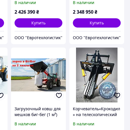
В наличии
В наличии
2 426 390
₴
2 348 950
₴
Купить
Купить
к"
ООО "Евротехлогистик"
ООО "Евротехлогистик"
Загрузочный ковш для
Корчеватель«Крокодил
мешков биг-бег (1 м³)
» на телескопический
на телескопический
погрузчик (JCB,
В наличии
В наличии
погрузчик JCB,
Manitou) - ДЗСТ