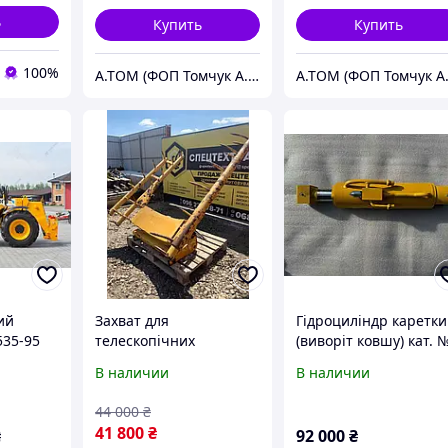
ь
Купить
Купить
100%
А.ТОМ (ФОП Томчук А.М.) - Техніка та навісне обладнання
ий
Захват для
Гідроциліндр каретки
535-95
телескопічних
(виворіт ковшу) кат. 
. Дж 368
навантажувачів JCB
565/60057 (№
В наличии
В наличии
565/60164),
Навантажувач JCB
44 000
₴
535/95
41 800
₴
₴
92 000
₴