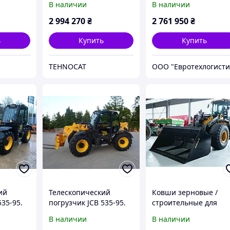
В наличии
В наличии
2 994 270
₴
2 761 950
₴
ь
Купить
Купить
TEHNOCAT
ООО "Евротехлогисти
ий
Телескопический
Ковши зерновые /
535-95.
погрузчик JCB 535-95.
строительные для
телескопических
В наличии
В наличии
погрузчиков: JCB,