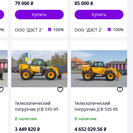
Manitou". - ДЗСТ
(ЗАВОД)
79 000
₴
85 000
₴
Д)
(ЗАВОД)
Купить
Купить
0%
100%
100%
ООО "ДЗСТ 2"
ООО "ДЗСТ 2"
Телескопический
Телескопический
погрузчик JCB 535-95
погрузчик JCB 535-95
ч.
2022 г. 55 кВт * 1954 м/
2025 г. 55 кВт * Дж 262
В наличии
В наличии
ч. №6360 B
м/ч. №6515 B
3 449 820
₴
4 652 029
.56
₴