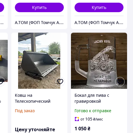
Купить
Купить
А.ТОМ (ФОП Томчук А.М.) - Техніка та навісне обладнання
А.ТОМ (ФОП Томчук А.М.) - Техніка та навісне обладнання
А.ТОМ (ФОП Томчук А.М.) - Техніка та навісне обладнання
Ковш на
Бокал для пива с
№
Телескопический
гравировкой
погрузчик JCB, Manitou,
Телескопический
Под заказ
Готово к отправке
Claas , САТ.
манипулятор-
погрузчик JCB 125
105
от
₴
/мес
1 050
₴
Цену уточняйте