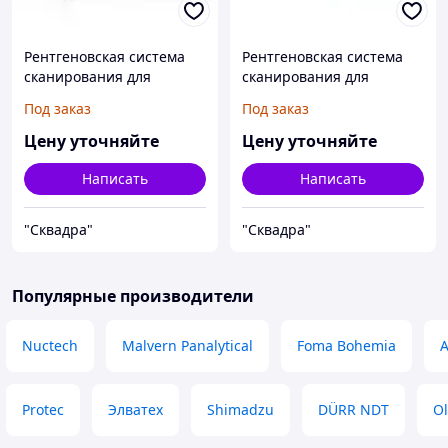
Рентгеновская система
Рентгеновская система
сканирования для
сканирования для
грузовых и легковых
грузовых и легковых
Под заказ
Под заказ
автомобилей
автомобилей,
микроавтобусов
Цену уточняйте
Цену уточняйте
Написать
Написать
"Сквадра"
"Сквадра"
Популярные производители
Nuctech
Malvern Panalytical
Foma Bohemia
A
Protec
Элватех
Shimadzu
DÜRR NDT
O