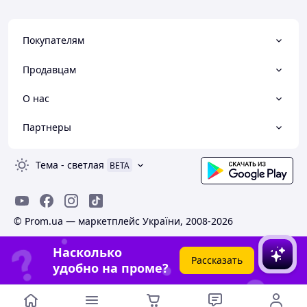
Покупателям
Продавцам
О нас
Партнеры
Тема
-
светлая
BETA
© Prom.ua — маркетплейс України, 2008-2026
Насколько
Рассказать
удобно на проме?