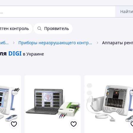
Найти
тген контроль
Проявитель
Контрольно-измерительные приборы
Приборы неразрушающего контроля (old)
ля
DIGI
в Украине