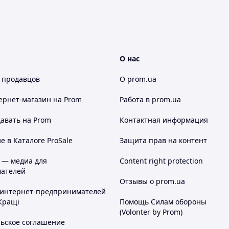
О нас
 продавцов
О prom.ua
ернет-магазин
на Prom
Работа в prom.ua
авать на Prom
Контактная информация
 в Каталоге ProSale
Защита прав на контент
 — медиа для
Content right protection
ателей
Отзывы о prom.ua
 интернет-предпринимателей
Кращі
Помощь Силам обороны
(Volonter by Prom)
льское соглашение