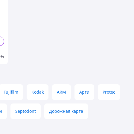
9%
Fujifilm
Kodak
ARM
Арти
Protec
M
Septodont
Дорожная карта