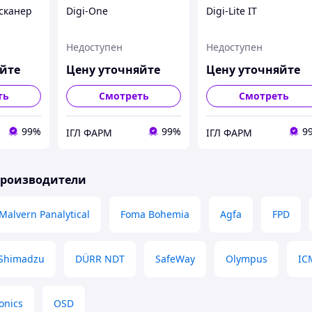
сканер
Digi-One
Digi-Lite IT
Недоступен
Недоступен
яйте
Цену уточняйте
Цену уточняйте
ть
Смотреть
Смотреть
99%
99%
9
ІГЛ ФАРМ
ІГЛ ФАРМ
производители
Malvern Panalytical
Foma Bohemia
Agfa
FPD
Shimadzu
DÜRR NDT
SafeWay
Olympus
IC
onics
ОSD