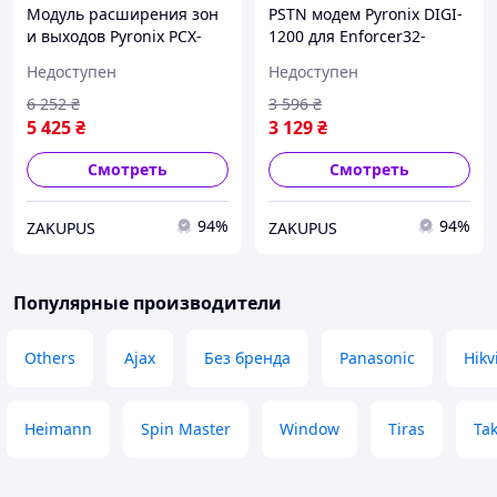
Модуль расширения зон
PSTN модем Pyronix DIGI-
и выходов Pyronix PCX-
1200 для Enforcer32-
RIX8+ 8 проводных зон, 4
WE/PCX Contact ID, SIA,
Недоступен
Недоступен
PGM (OC), RS485 Green
1200 bps Green
6 252
₴
3 596
₴
5 425
₴
3 129
₴
Смотреть
Смотреть
94%
94%
ZAKUPUS
ZAKUPUS
Популярные производители
Others
Ajax
Без бренда
Panasonic
Hikv
Heimann
Spin Master
Window
Tiras
Tak