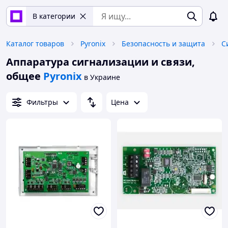
В категории
Каталог товаров
Pyronix
Безопасность и защита
С
Аппаратура сигнализации и связи,
общее
Pyronix
в Украине
Фильтры
Цена