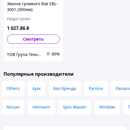
Звонок громкого боя EBL-
3001 (300мм)
Недоступен
1 027
.86
₴
Смотреть
86%
ТОВ Група Технодніпро
Популярные производители
Others
Ajax
Без бренда
Pyronix
Panaso
Nissan
Heimann
Spin Master
Window
T