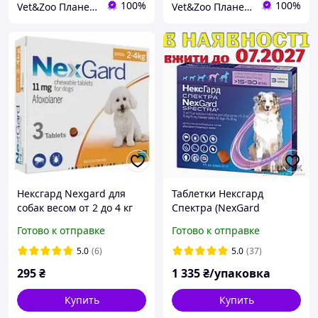
100%
100%
Vet&Zoo Планета
Vet&Zoo Планета
Нексгард Nexgard для
Таблетки Нексгард
собак весом от 2 до 4 кг
Спектра (NexGard
таблетки от блох и
Spectra) от блох, клещей
Готово к отправке
Готово к отправке
клещей, 1 табл
и глистов для собак, 15-30
кг (1 упаковка)
5.0
(6)
5.0
(37)
295
₴
1 335
₴/упаковка
Купить
Купить