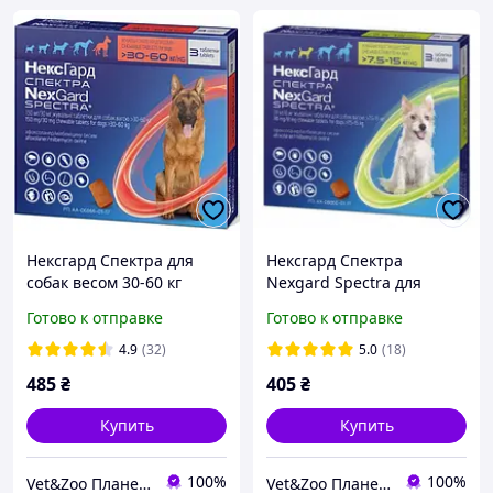
Нексгард Спектра для
Нексгард Спектра
собак весом 30-60 кг
Nexgard Spectra для
таблетки от блох и
собак весом 7,5-15 кг
Готово к отправке
Готово к отправке
клещей, 1 табл
таблетки от блох и
клещей, 1 табл
4.9
(32)
5.0
(18)
485
₴
405
₴
Купить
Купить
100%
100%
Vet&Zoo Планета
Vet&Zoo Планета