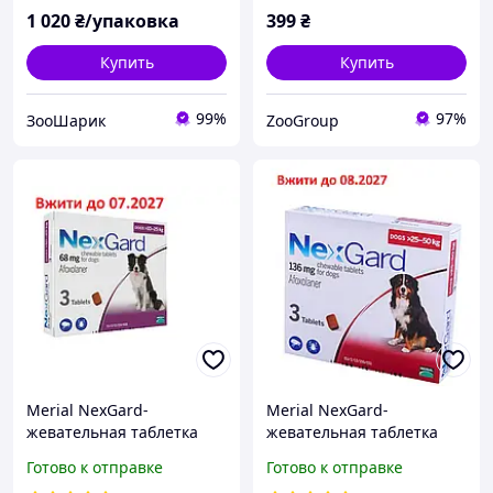
1 020
₴/упаковка
399
₴
Купить
Купить
99%
97%
ЗооШарик
ZooGroup
Merial NexGard-
Merial NexGard-
жевательная таблетка
жевательная таблетка
для защиты собак L (10-25
для защиты собак XL (25-
Готово к отправке
Готово к отправке
кг) 1 таблетка
50 кг) 1 таблетка