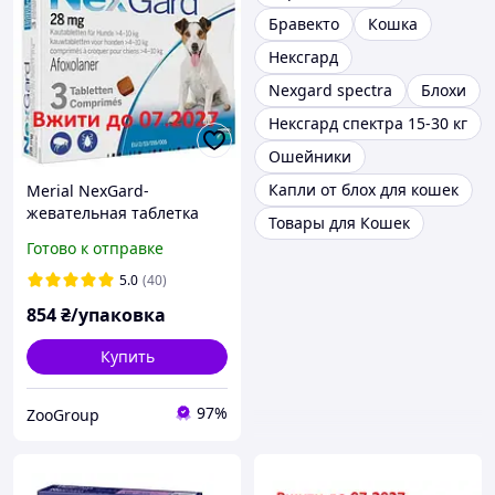
Бравекто
Кошка
Нексгард
Nexgard spectra
Блохи
Нексгард спектра 15-30 кг
Ошейники
Капли от блох для кошек
Merial NexGard-
жевательная таблетка
Товары для Кошек
для защиты собак M (4-10
Готово к отправке
кг) 3 таблетки
5.0
(40)
854
₴/упаковка
Купить
97%
ZooGroup