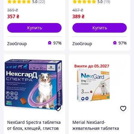
5.0
(22)
5.0
(19)
369
₴
407
₴
357
₴
389
₴
Купить
Купить
97%
97%
ZooGroup
ZooGroup
NexGard Spectra таблетка
Merial NexGard-
от блох, клещей, глистов
жевательная таблетка