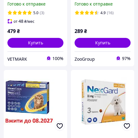
для собак 15-30 кг (L) - 1
для защиты собак S (2-4
Готово к отправке
Готово к отправке
таб.
кг) 1 таблетки
5.0
(3)
4.9
(16)
48
от
₴
/мес
479
₴
289
₴
Купить
Купить
100%
97%
VETMARK
ZooGroup