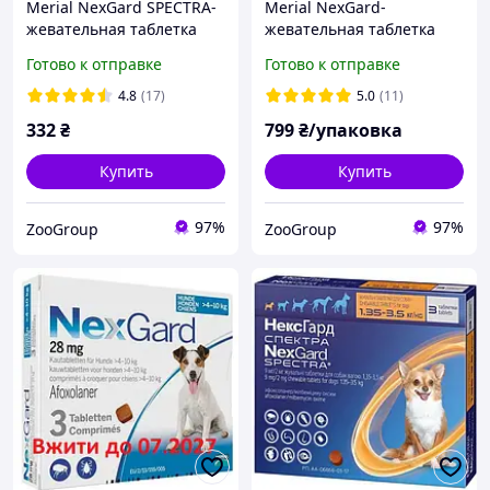
Merial NexGard SPECTRA-
Merial NexGard-
жевательная таблетка
жевательная таблетка
для собак (3.6-7.5) 1
для защиты собак S (2-4
Готово к отправке
Готово к отправке
таблетка
кг) 3 таблетки
4.8
(17)
5.0
(11)
332
₴
799
₴/упаковка
Купить
Купить
97%
97%
ZooGroup
ZooGroup