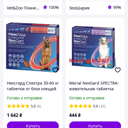
100%
99%
Vet&Zoo Планета
ЗооШарик
Нексгард Спектра 30-60 кг
Merial NexGard SPECTRA-
таблетки от блох клещей
жевательная таблетка
и гельминтов для собак
для собак (15.1-30 кг ) 1
Готово к отправке
Готово к отправке
№3 табл. Merial
таблетка
5.0
(6)
5.0
(32)
1 642
₴
444
₴
Купить
Купить