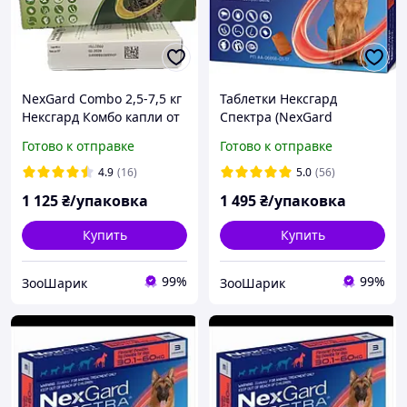
NexGard Combo 2,5-7,5 кг
Таблетки Нексгард
Нексгард Комбо капли от
Спектра (NexGard
блох, клещей и глистов
Spectra) от блох, клещей
Готово к отправке
Готово к отправке
для котов (УПАКОВКА)
и глистов для собак, 30-60
кг (1 упаковка)
4.9
(16)
5.0
(56)
1 125
₴/упаковка
1 495
₴/упаковка
Купить
Купить
99%
99%
ЗооШарик
ЗооШарик