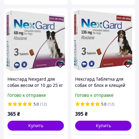
Нексгард Nexgard для
Нексгард Таблетка для
собак весом от 10 до 25 кг
собак от блох и клещей
таблетки от блох и
Nexgard 25-50 кг 1
Готово к отправке
Готово к отправке
клещей, 1 табл
таблетка
5.0
(12)
5.0
(12)
365
₴
395
₴
Купить
Купить