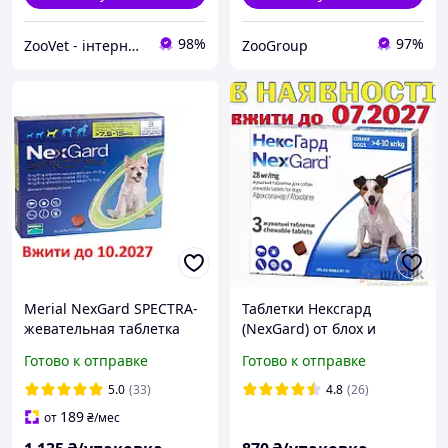
98%
97%
ZooVet - інтернет зоомагазин самих низьких цін - Zoovetbaza.com.ua
ZooGroup
Merial NexGard SPECTRA-
Таблетки Нексгард
жевательная таблетка
(NexGard) от блох и
для собак (7.5 - 15кг ) 3
клещей для собак 4-10 кг
Готово к отправке
Готово к отправке
таблетки
(1 упаковка/ 3 таблетки)
5.0
(33)
4.8
(26)
189
от
₴
/мес