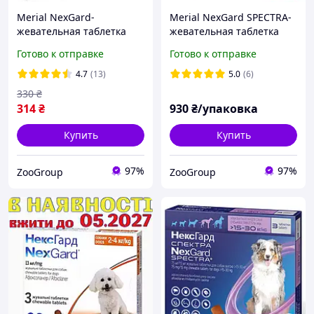
Merial NexGard-
Merial NexGard SPECTRA-
жевательная таблетка
жевательная таблетка
для защиты собак M (4-10
для собак S (1.3-3.5 кг) 3
Готово к отправке
Готово к отправке
кг) 1 таблетка
таблетки
4.7
(13)
5.0
(6)
330
₴
314
₴
930
₴/упаковка
Купить
Купить
97%
97%
ZooGroup
ZooGroup