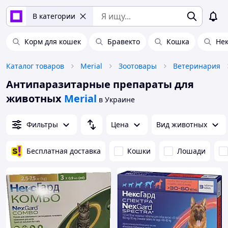
В категории
Корм для кошек
Бравекто
Кошка
Нек
Каталог товаров
Merial
Зоотовары
Ветеринария
Антипаразитарные препараты для
животных
Merial
в Украине
Фильтры
Цена
Вид животных
Бесплатная доставка
Кошки
Лошади