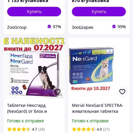
1 135
₴/упаковка
870
₴/упаковка
Купить
Купить
97%
99%
ZooGroup
ЗооШарик
Таблетки Нексгард
Merial NexGard SPECTRA-
(NexGard) от блох и
жевательная таблетка
клещей для собак 10-25 кг
для собак (7.6 - 15кг ) 1
Готово к отправке
Готово к отправке
(1 упаковка/ 3 таблетки)
таблетка
4.7
(26)
4.9
(27)