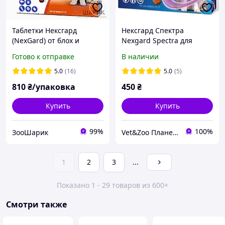
Таблетки Нексгард
Нексгард Спектра
(NexGard) от блох и
Nexgard Spectra для
клещей для собак 2-4 кг (1
собак весом 15-30 кг
Готово к отправке
В наличии
упаковка/ 3 таблетки)
таблетки от блох и
клещей, 1табл
5.0
(16)
5.0
(5)
810
₴/упаковка
450
₴
Купить
Купить
99%
100%
ЗооШарик
Vet&Zoo Планета
1
2
3
...
Показано 1 - 29 товаров из 600+
Смотри также