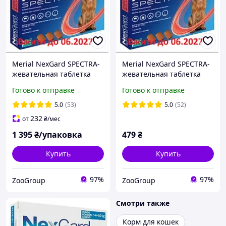
Merial NexGard SPECTRA-
Merial NexGard SPECTRA-
жевательная таблетка
жевательная таблетка
для собак (30.1-60 кг ) 3
для собак (30.1-60 кг ) 1
Готово к отправке
Готово к отправке
таблетки
таблетка
5.0
(53)
5.0
(52)
232
от
₴
/мес
1 395
₴/упаковка
479
₴
Купить
Купить
97%
97%
ZooGroup
ZooGroup
Смотри также
Корм для кошек