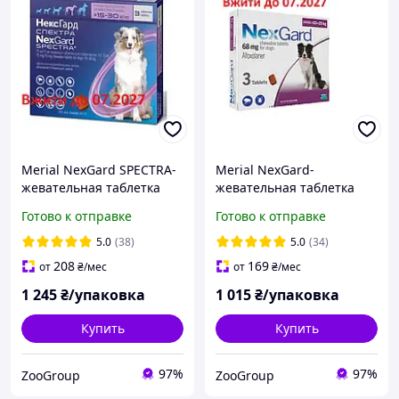
Merial NexGard SPECTRA-
Merial NexGard-
жевательная таблетка
жевательная таблетка
для собак (15.1-30 кг ) 3
для защиты собак L (10-25
Готово к отправке
Готово к отправке
таблетки
кг) 3 таблетки
5.0
(38)
5.0
(34)
208
169
от
₴
/мес
от
₴
/мес
1 245
₴/упаковка
1 015
₴/упаковка
Купить
Купить
97%
97%
ZooGroup
ZooGroup