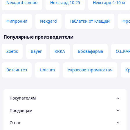
Nexgard combo
Нексгард 10 25
Нексгард 4-10 кг
Фипронил
Nexgard
Таблетки от клещей
Фро
Популярные производители
Zoetis
Bayer
KRKA
Бровафарма
O.L.KAR
Ветсинтез
Unicum
Укрзооветпромпостач
Кр
Покупателям
Продавцам
О нас