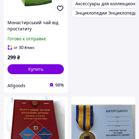
Аксессуары для коллекцион
Энциклопедии Энциклопедич
Монастирський чай від
простатиту
Готово к отправке
30
от
₴
/мес
299
₴
Купить
98%
Allgoods