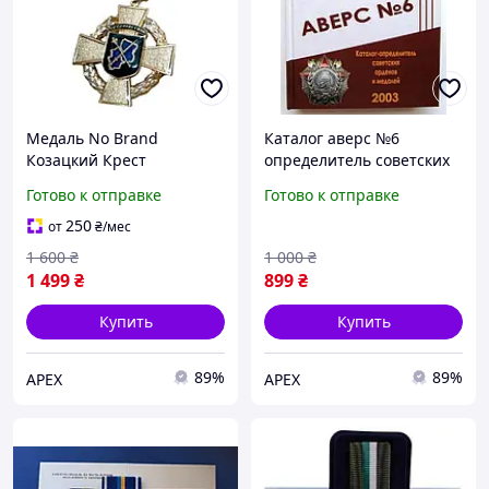
Медаль No Brand
Каталог аверс №6
Козацкий Крест
определитель советских
Объединенных сил 2-й
орденов и медалей No
Готово к отправке
Готово к отправке
степени с бланком
Brand Кривцов В.Д. 2003
50х53х1,5 мм Золотистый
(hub_gaav0t)
250
от
₴
/мес
(hub_bckqub)
1 600
₴
1 000
₴
1 499
₴
899
₴
Купить
Купить
89%
89%
APEX
APEX