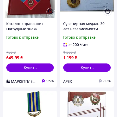
Каталог-справочник
Сувенирная медаль 30
Нагрудные знаки
лет независимости
Красной армии 1941-
Украины с документом
Готово к отправке
Готово к отправке
1945гг. No Brandrva
Тип 3 Mine (hub_i5qzzu)
(hub_i9ags1) D3-2026
200
от
₴
/мес
750
₴
1 300
₴
649
.99
₴
1 199
₴
Купить
Купить
96%
89%
🛍️ МАРКЕТПЛЕЙС DMD
APEX