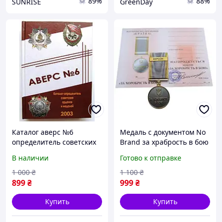
89%
88%
SUNRISE
GreenDay
Каталог аверс №6
Медаль с документом No
определитель советских
Brand за храбрость в бою
орденов и медалей No
ХЕРСОН 35 мм Бронза
В наличии
Готово к отправке
Brand Кривцов В.Д. 2003
(hub_9srzbe)
(hub_gaav0t)
1 000
₴
1 100
₴
899
₴
999
₴
Купить
Купить