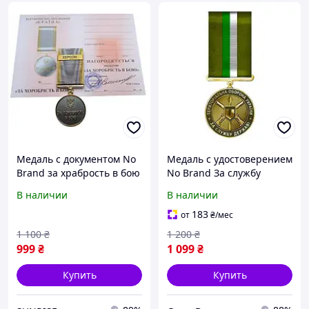
Медаль с документом No
Медаль с удостоверением
Brand за храбрость в бою
No Brand За службу
ХЕРСОН 35 мм Бронза
государству
В наличии
В наличии
(hub_9srzbe)
территориальная
оборона Украины 32 мм
183
от
₴
/мес
Золотистый (hub_bwjnub)
1 100
₴
1 200
₴
999
₴
1 099
₴
Купить
Купить