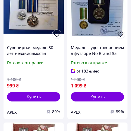
Сувенирная медаль 30
Медаль с удостоверением
лет независимости
в футляре No Brand За
Украины с документом
службу государству
Готово к отправке
Готово к отправке
Тип 4 Mine (hub_atseue)
территориальная
оборона Украины 32 мм
183
от
₴
/мес
Золотистый (hub_20f1dm)
1 100
₴
1 200
₴
999
₴
1 099
₴
Купить
Купить
89%
89%
APEX
APEX