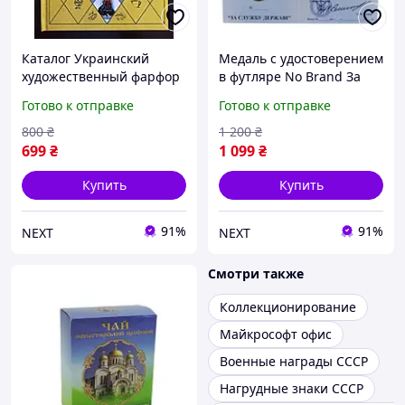
Каталог Украинский
Медаль с удостоверением
художественный фарфор
в футляре No Brand За
советского периода No
службу государству
Готово к отправке
Готово к отправке
Brandrva (hub_nimzpl)
территориальная
оборона Украины 32 мм
800
₴
1 200
₴
Золотистый (hub_20f1dm)
699
₴
1 099
₴
Купить
Купить
91%
91%
NEXT
NEXT
Смотри также
Коллекционирование
Майкрософт офис
Военные награды СССР
Нагрудные знаки СССР