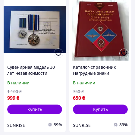
Сувенирная медаль 30
Каталог-справочник
лет независимости
Нагрудные знаки
Украины с документом
Красной армии 1941-
В наличии
В наличии
Тип 4 Mine (hub_atseue)
1945гг. No Brandrva
(hub_i9ags1)
1 100
₴
750
₴
999
₴
650
₴
Купить
Купить
89%
89%
SUNRISE
SUNRISE