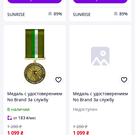
89%
89%
SUNRISE
SUNRISE
Медаль с удостоверением
Медаль с удостоверением
No Brand За службу
No Brand За службу
государству
государству
В наличии
Недоступен
территориальная
территориальная
оборона Украины 32 мм
оборона Украины 32 мм
183
от
₴
/мес
Золотистый (hub_bwjnub)
Золотистый (hub_bwjnub)
1 200
₴
1 200
₴
1 099
₴
1 099
₴