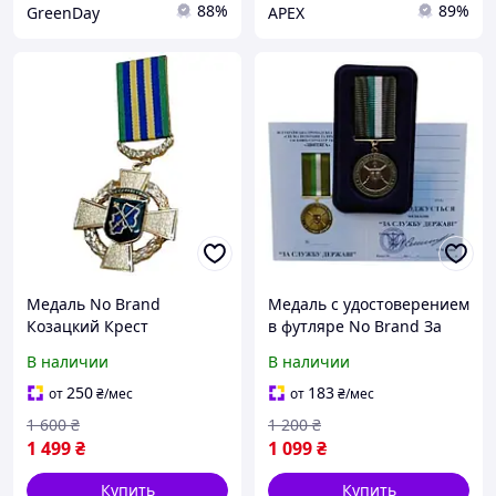
88%
89%
GreenDay
APEX
Медаль No Brand
Медаль с удостоверением
Козацкий Крест
в футляре No Brand За
Объединенных сил 2-й
службу государству
В наличии
В наличии
степени с бланком
территориальная
50х53х1,5 мм Золотистый
оборона Украины 32 мм
250
183
от
₴
/мес
от
₴
/мес
(hub_bckqub)
Золотистый (hub_20f1dm)
1 600
₴
1 200
₴
1 499
₴
1 099
₴
Купить
Купить