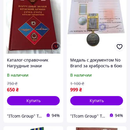
Каталог-справочник
Медаль с документом No
Нагрудные знаки
Brand за храбрость в бою
Красной армии 1941-
ХЕРСОН 35 мм Бронза
В наличии
В наличии
1945гг. No Brandrva
(hub_9srzbe)
(hub_i9ags1)
750
₴
1 100
₴
650
₴
999
₴
Купить
Купить
94%
94%
"ITcom Group" Technology Distribution
"ITcom Group" Technology Distribution