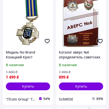
Медаль No Brand
Каталог аверс №6
Козацкий Крест
определитель советских
Объединенных сил 2-й
орденов и медалей No
В наличии
В наличии
степени с бланком
Brand Кривцов В.Д. 2003
50х53х1,5 мм Золотистый
(hub_gaav0t)
1 600
₴
1 000
₴
(hub_bckqub)
1 499
₴
899
₴
Купить
Купить
94%
89%
"ITcom Group" Technology Distribution
SUNRISE