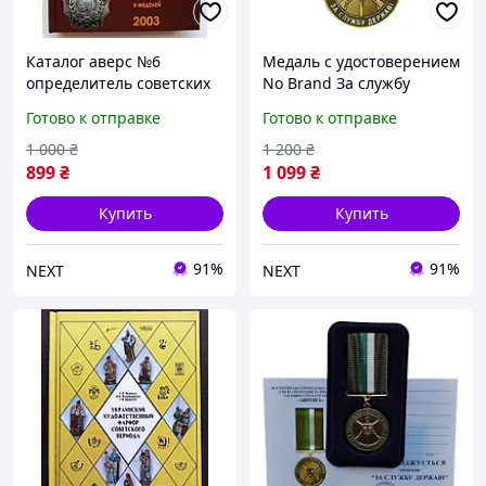
Каталог аверс №6
Медаль с удостоверением
определитель советских
No Brand За службу
орденов и медалей No
государству
Готово к отправке
Готово к отправке
Brand Кривцов В.Д. 2003
территориальная
(hub_gaav0t)
оборона Украины 32 мм
1 000
₴
1 200
₴
Золотистый (hub_bwjnub)
899
₴
1 099
₴
Купить
Купить
91%
91%
NEXT
NEXT