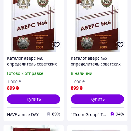
Каталог аверс №6
Каталог аверс №6
определитель советских
определитель советских
орденов и медалей No
орденов и медалей No
Готово к отправке
В наличии
Brand Кривцов В.Д. 2003
Brand Кривцов В.Д. 2003
(hub_gaav0t)
(hub_gaav0t)
1 000
₴
1 000
₴
899
₴
899
₴
Купить
Купить
89%
94%
HAVE a nice DAY
"ITcom Group" Technology Distribution