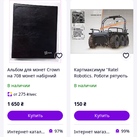
Альбом для монет Crown
Картмаксимум "Ratel
на 708 монет набірний
Robotics. Роботи рятують
Чорний (hub_dvvG40416)
життя"
В наличии
В наличии
1830X36B1T
275
от
₴
/мес
1 650
₴
150
₴
Купить
Купить
97%
99%
Интернет-катал​ог ск​​​​ид​​ок "OBNOVKA"
Інтернет магазин "Листівки для душі"