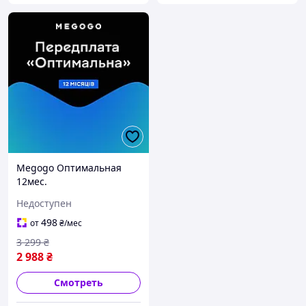
Megogo Оптимальная
12мес.
Недоступен
498
от
₴
/мес
3 299
₴
2 988
₴
Смотреть