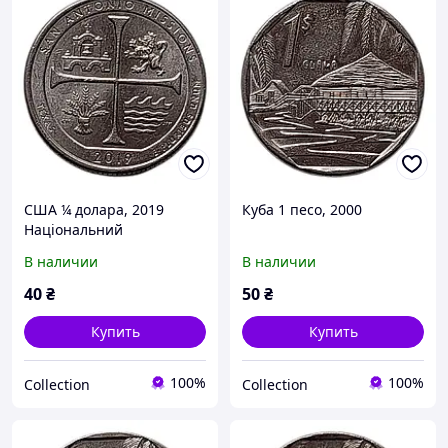
США ¼ долара, 2019
Куба 1 песо, 2000
Національний
історичний парк Місії
В наличии
В наличии
Сан-Антоніо Мітка
монетного двору: "P" -
40
₴
50
₴
Філадельфія
Купить
Купить
100%
100%
Collection
Collection