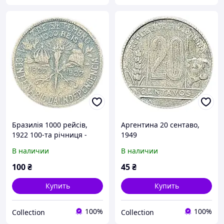
Бразилія 1000 рейсів,
Аргентина 20 сентаво,
1922 100-та річниця -
1949
Незалежність Бразилії
В наличии
В наличии
Правильний напис:
"BRASIL"
100
₴
45
₴
Купить
Купить
100%
100%
Collection
Collection