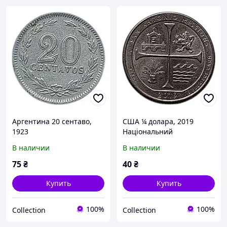
Аргентина 20 сентаво,
США ¼ долара, 2019
1923
Національний
історичний парк Місії
В наличии
В наличии
Сан-Антоніо Мітка
монетного двору: "P" -
75
₴
40
₴
Філадельфія
Купить
Купить
100%
100%
Collection
Collection