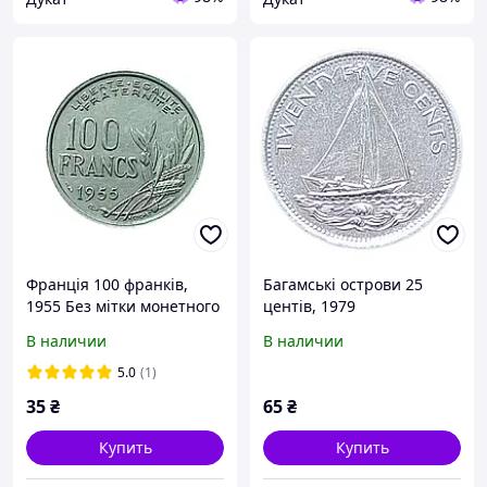
Франція 100 франків,
Багамські острови 25
1955 Без мітки монетного
центів, 1979
двору "В"
В наличии
В наличии
5.0
(1)
35
₴
65
₴
Купить
Купить