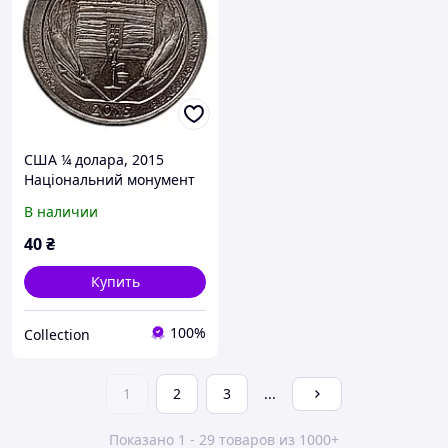
США ¼ долара, 2015
Національний монумент
Гомстед Мітка монетного
В наличии
двору: "P" - Філадельфія
40
₴
Купить
100%
Collection
1
2
3
...
Показано 1 - 29 товаров из 1000+