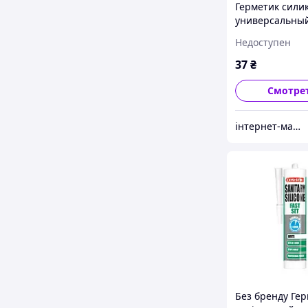
Герметик сили
универсальны
антибактериа
Недоступен
(прозрачный) 
мл UNIFIX
37
₴
Смотре
інтернет-магагазин avtosvit_pologi.zp
Без бренду Ге