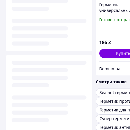
Герметик
универсальны
Mr.Build сили
Готово к отпра
антибактериа
чорний 280 мл
186
₴
Купит
Demi.in.ua
Смотри также
Sealant гермет
Супер гермети