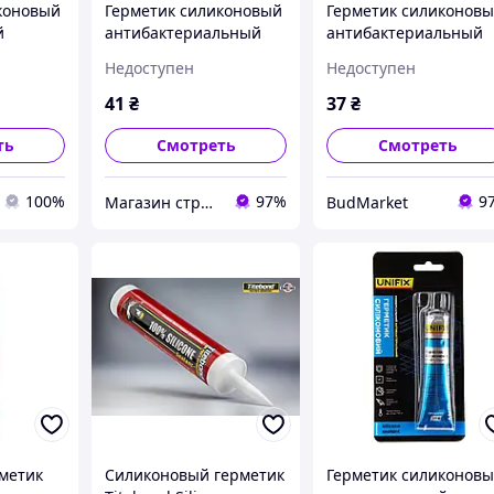
коновый
Герметик силиконовый
Герметик силиконов
й
антибактериальный
антибактериальный
льный
(белый) тюбик 50мл
(белый) тюбик 50мл
Недоступен
Недоступен
тюбик 50
UNIFIX
UNIFIX
41
₴
37
₴
ть
Смотреть
Смотреть
100%
97%
9
Магазин строительных материалов "СТРОИМ ВМЕСТЕ"
BudMarket
рметик
Силиконовый герметик
Герметик силиконов