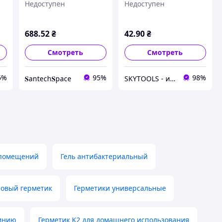
Недоступен
Недоступен
мл (12) "Sanitary
UNIFIX (белый) тюбик
Silicone" (прозорий)
50 мл
(6700244)
688
.52
₴
42
.90
₴
Смотреть
Смотреть
6%
95%
98%
𝐒antech𝐒pace
SKYTOOLS - инструмент и расходные материалы
 помещений
Гель антибактериальный
овый герметик
Герметики универсальные
минию
Герметик K2 для домашнего использования