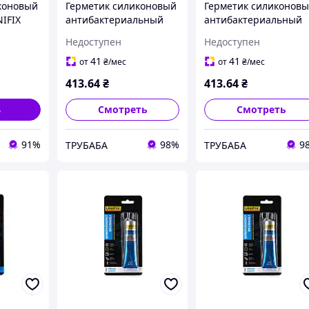
коновый
Герметик силиконовый
Герметик силиконов
IFIX
антибактериальный
антибактериальный
прозрачный 300 мл
белый 300 мл UNIPAK
Недоступен
Недоступен
UNIPAK SILICONE
SILICONE
41
41
от
₴
/мес
от
₴
/мес
413
.64
₴
413
.64
₴
ь
Смотреть
Смотреть
91%
98%
9
ТРУБАБА
ТРУБАБА