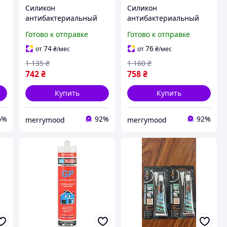
Силикон
Силикон
антибактериальный
антибактериальный
й
Unipak 300 мл белый
Unipak 300 мл
Готово к отправке
Готово к отправке
герметик для ванной
прозрачный герметик
комнаты
для ванной комнаты и
74
76
от
₴
/мес
от
₴
/мес
антимикробный и
кухни антиплесневый
1 135
₴
1 160
₴
антиплесневый
742
₴
758
₴
Купить
Купить
6%
92%
92%
merrymood
merrymood