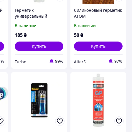
ый
Герметик
Силиконовый герметик
универсальный
ATOM
Mr.Build силиконовый
FIX,50мл,белый,антиба
В наличии
В наличии
50
антибактериальный
ктериальный
черный 280 мл
185
₴
50
₴
Купить
Купить
1%
99%
97%
Turbo
AlterS