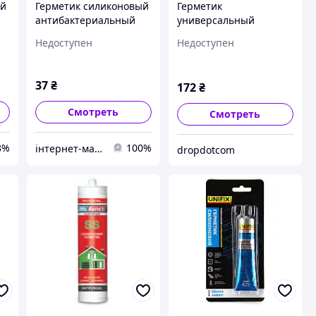
ый
Герметик силиконовый
Герметик
антибактериальный
универсальный
(белый) тюбик 50мл
Mr.Build силиконовый
Недоступен
Недоступен
UNIFIX
антибактериальный
черный 280 мл
37
₴
172
₴
Смотреть
Смотреть
8%
100%
інтернет-магагазин avtosvit_pologi.zp
dropdotcom