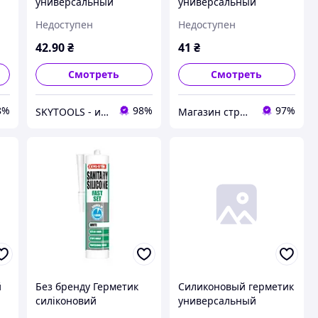
универсальный
универсальный
антибактериальный
антибактериальный
Недоступен
Недоступен
UNIFIX (прозрачный)
(прозрачный) тюбик 50
тюбик 50 мл
мл UNIFIX
42
.90
₴
41
₴
Смотреть
Смотреть
8%
98%
97%
SKYTOOLS - инструмент и расходные материалы
Магазин строительных материалов "СТРОИМ ВМЕСТЕ"
й
Без бренду Герметик
Силиконовый герметик
силіконовий
универсальный
антибактеріальний 300
антибактериальный