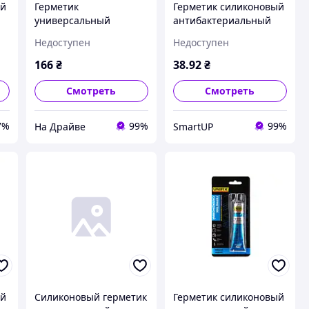
ый
Герметик
Герметик силиконовый
универсальный
антибактериальный
силиконовый
(белый) тюбик 50мл
Недоступен
Недоступен
антибактериальный
UNIFIX
коричневый туба 280
166
₴
38
.92
₴
мл Mr.Build
Смотреть
Смотреть
7%
99%
99%
На Драйве
SmartUP
ый
Силиконовый герметик
Герметик силиконовый