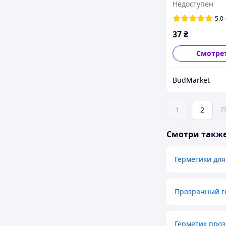
Недоступен
(прозрачный) 
мл UNIFIX
5.0
37
₴
Смотре
BudMarket
1
2
П
Смотри такж
Герметики для
Прозрачный г
Герметик про