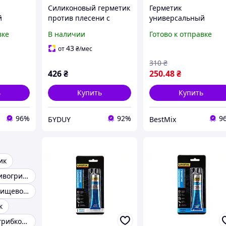
Силиконовый герметик
Герметик
й
против плесени с
универсальный
коновый
технологией
Mr.Build силиконовы
вке
В наличии
Готово к отправке
льный
антибактериальной
антибактериальный
защиты DOMOSIL-
280 мл черный
43
от
₴
/мес
MICRO 280мл
310
₴
426
₴
250
.48
₴
ь
Купить
Купить
96%
92%
9
БYDUY
BestMix
ик
Герметик противогрибковый
Герметик для пищевой промышленности
к
Герметик антигрибковый