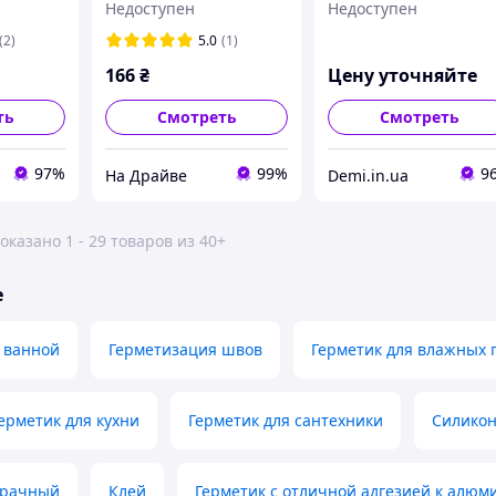
Недоступен
Недоступен
тюбик 50
Mr.Build
(2)
5.0
(1)
166
₴
Цену уточняйте
ть
Смотреть
Смотреть
97%
99%
9
На Драйве
Demi.in.ua
оказано 1 - 29 товаров из 40+
е
 ванной
Герметизация швов
Герметик для влажных
ерметик для кухни
Герметик для сантехники
Силикон
зрачный
Клей
Герметик с отличной адгезией к алю