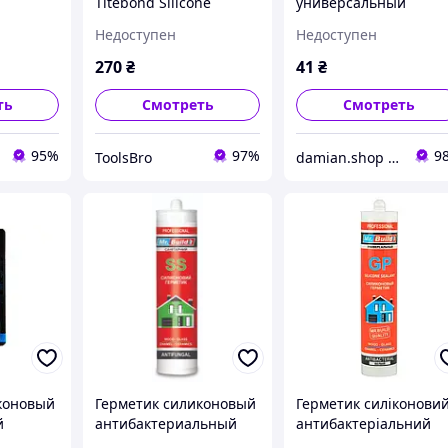
Titebond Silicone
универсальный
ьний 300
антибактериальный
антибактериальный
Недоступен
Недоступен
y
прозрачный 300 мл
(прозрачный) тюбик
)
50мл UNIFIX
270
₴
41
₴
ть
Смотреть
Смотреть
95%
97%
9
ToolsBro
damian.shop - Найдется все! Техника и не только...
коновый
Герметик силиконовый
Герметик силіконови
й
антибактериальный
антибактеріальний
льный
черный туба 280 мл
білий картуш 280 мл