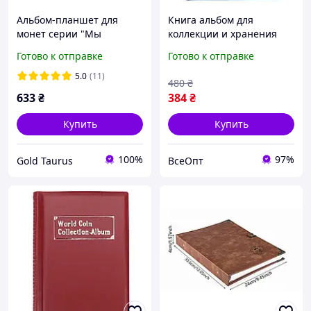
Альбом-планшет для
Книга альбом для
монет серии "Мы
коллекции и хранения
сильные, мы вместе" 10
монет на 120 единиц,
Готово к отправке
Готово к отправке
гривен "Области
цвет темно-синий,
Украины" 2026 год
состояние новое
5.0
(11)
480
₴
633
₴
384
₴
Купить
Купить
100%
97%
Gold Taurus
ВсеОпт