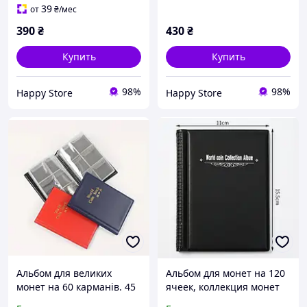
39
от
₴
/мес
390
₴
430
₴
Купить
Купить
98%
98%
Happy Store
Happy Store
Альбом для великих
Альбом для монет на 120
монет на 60 карманів. 45
ячеек, коллекция монет
мм. на 45 мм
29х29 мм