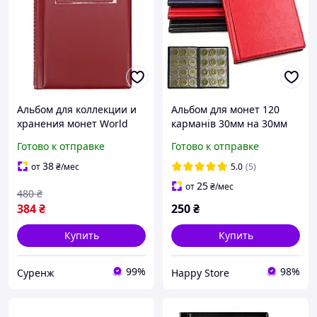
Альбом для коллекции и
Альбом для монет 120
хранения монет World
карманів 30мм на 30мм
Collection на 120 штук
для не великих монет
Готово к отправке
Готово к отправке
темно-черный
38
от
₴
/мес
5.0
(5)
25
от
₴
/мес
480
₴
384
₴
250
₴
Купить
Купить
99%
98%
Суренж
Happy Store