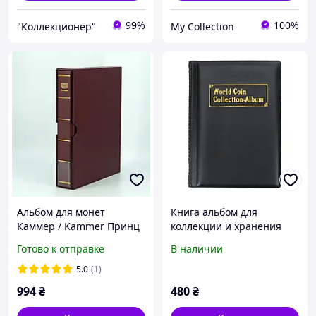
99%
100%
"Коллекционер"
My Collection
Альбом для монет
Книга альбом для
Каммер / Kammer Принц
коллекции и хранения
бордовый
монет на 120 единиц
Готово к отправке
В наличии
Черный, состояние
новое, цвет черный
5.0
(1)
994
₴
480
₴