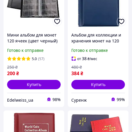
Мини альбом для монет
Альбом для коллекции и
120 ячеек (цвет черный)
хранения монет на 120
(1127)
штук, темно-синий,
Готово к отправке
Готово к отправке
новый
38
5.0
(57)
от
₴
/мес
250
₴
480
₴
200
₴
384
₴
Купить
Купить
98%
99%
Edelweiss_ua
Суренж