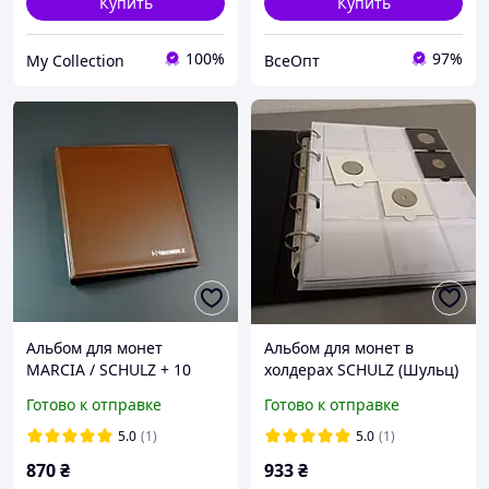
Купить
Купить
100%
97%
My Collection
ВсеОпт
Альбом для монет
Альбом для монет в
MARCIA / SCHULZ + 10
холдерах SCHULZ (Шульц)
листів (на 221 монету)
- на 120 холдеров
Готово к отправке
Готово к отправке
5.0
(1)
5.0
(1)
870
₴
933
₴