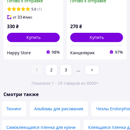
Готово к отправке
Готово к отправке
5.0
(1)
33
от
₴
/мес
330
₴
270
₴
Купить
Купить
98%
97%
Happy Store
Канцелярик
1
2
3
...
Показано 1 - 29 товаров из 8000+
Смотри также
Тюнинг
Альбомы для рисования
Чехлы Endorpho
Самоклеющаяся пленка для кухни
Клеящаяся пленка д