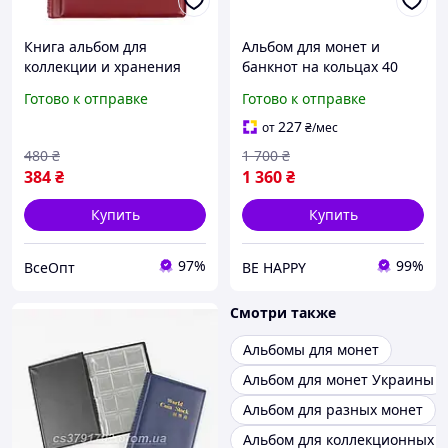
Книга альбом для
Альбом для монет и
коллекции и хранения
банкнот на кольцах 40
монет на 120 единиц
страниц 30,5×24×4 см
Готово к отправке
Готово к отправке
World Collection цвет
коричневый, кожаная
темно красный
обложка, книга для
227
от
₴
/мес
коллекционирования
480
₴
1 700
₴
384
₴
1 360
₴
Купить
Купить
97%
99%
ВсеОпт
BE HAPPY
Смотри также
Альбомы для монет
Альбом для монет Украины
Альбом для разных монет
Альбом для коллекционных 