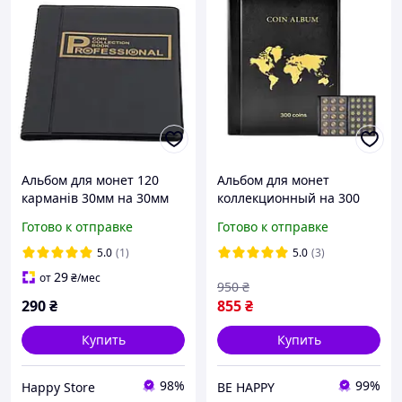
Альбом для монет 120
Альбом для монет
карманів 30мм на 30мм
коллекционный на 300
(4,5*4,5 и 3,1*3,1 см)
Готово к отправке
Готово к отправке
ячеек из ПВХ с клапанами
24.5×17 см
5.0
(1)
5.0
(3)
29
от
₴
/мес
950
₴
290
₴
855
₴
Купить
Купить
98%
99%
Happy Store
BE HAPPY