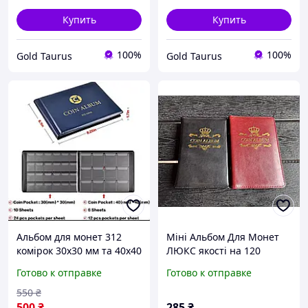
Купить
Купить
100%
100%
Gold Taurus
Gold Taurus
Альбом для монет 312
Міні Альбом Для Монет
комірок 30х30 мм та 40х40
ЛЮКС якості на 120
мм/ зберігання/
комірок 29 х 29 мм
Готово к отправке
Готово к отправке
колекціонування
550
₴
500
₴
285
₴