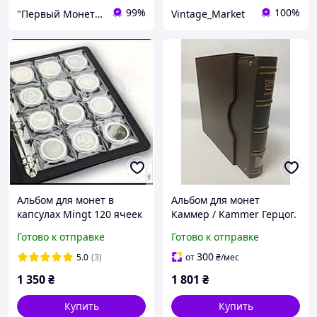
99%
100%
"Первый Монетный" Интернет-магазин
Vintage_Market
Альбом для монет в
Альбом для монет
капсулах Mingt 120 ячеек
Каммер / Kammer Герцог.
A4
На 306 монет
Готово к отправке
Готово к отправке
300
5.0
(3)
от
₴
/мес
1 350
₴
1 801
₴
Купить
Купить