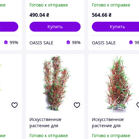
ы
аквариума Атман AL-
аквариума Atman AL-
вке
Готово к отправке
Готово к отправке
ашение
113A, 45см
113A 60 см
(L - 40
490
.04
₴
564
.66
₴
ь
Купить
Купить
99%
98%
9
OASIS SALE
OASIS SALE
Искусcтвенное
Искусственное
растение для
растение для
13I с
аквариума Atman AL-
аквариума AL-113A с
вке
Готово к отправке
Готово к отправке
113A 60 см
высотой 30 см