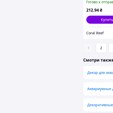
Готово к отпра
113I с высотой
212
.94
₴
Купит
Coral Reef
1
2
Смотри такж
Декор для акв
Аквариумные 
Декоративные