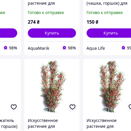
растение для
(чашка, горшок) для
an AL-
аквариума AL-113I с
аквариумных
вке
Готово к отправке
Готово к отправке
высотой 30 см
надводных растений,
украшение для
274
₴
150
₴
акваскейпа 9 см
ь
Купить
Купить
98%
98%
9
AquaMarik
Aqua Life
жатель
Искусственное
Искусственное
 горшок)
растение для
растение для