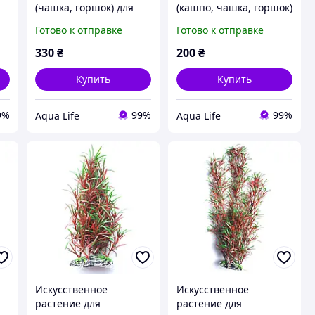
(чашка, горшок) для
(кашпо, чашка, горшок)
аквариумных
для аквариумных
Готово к отправке
Готово к отправке
надводных растений,
растений, украшение
украшение для
для акваскейпа (L - 20
330
₴
200
₴
акваскейпа 12 см (1.5
см, 1 горшочек)
cм
Купить
Купить
9%
99%
99%
Aqua Life
Aqua Life
Искусственное
Искусственное
растение для
растение для