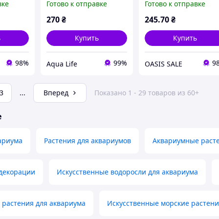
вке
Готово к отправке
Готово к отправке
 25см
растений, украшение
113A 30 см
для акваскейпа (L - 20
270
₴
245
.70
₴
см, 2 горшочка)
ь
Купить
Купить
98%
99%
9
Aqua Life
OASIS SALE
3
...
Вперед
Показано 1 - 29 товаров из 60+
е
ариума
Растения для аквариумов
Аквариумные раст
декорации
Искусственные водоросли для аквариума
 растения для аквариума
Искусственные морские растени