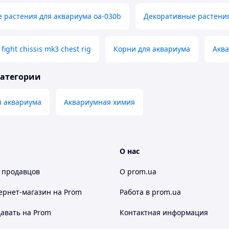
 растения для аквариума oa-030b
Декоративные растени
fight chissis mk3 chest rig
Корни для аквариума
Акв
категории
я аквариума
Аквариумная химия
О нас
 продавцов
О prom.ua
ернет-магазин
на Prom
Работа в prom.ua
авать на Prom
Контактная информация