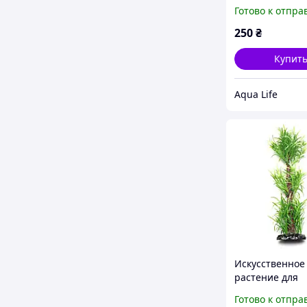
для аквариумн
Готово к отпра
растений, укр
для акваскейпа 
250
₴
см)
Купит
Aqua Life
Искусственное
растение для
аквариума TR-1
Готово к отпра
высотой 30 см