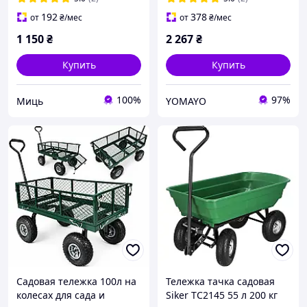
192
378
от
₴
/мес
от
₴
/мес
1 150
₴
2 267
₴
Купить
Купить
100%
97%
Миць
YOMAYO
Садовая тележка 100л на
Тележка тачка садовая
колесах для сада и
Siker TC2145 55 л 200 кг