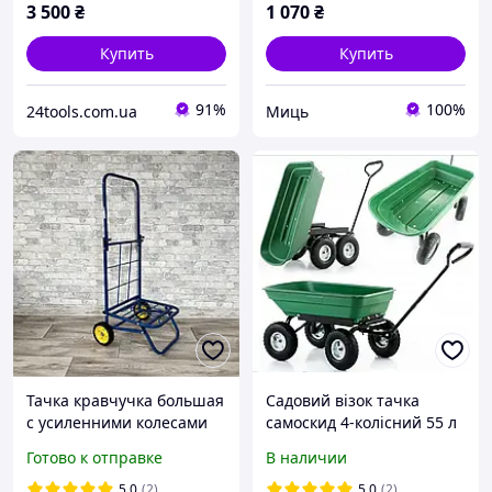
3 500
₴
1 070
₴
Купить
Купить
91%
100%
24tools.com.ua
Миць
Тачка кравчучка большая
Садовий візок тачка
с усиленними колесами
самоскид 4-колісний 55 л
«Миць" тележка
Siker TC2145 (200 кг)
Готово к отправке
В наличии
хозяйственная сине-
зелений
желтая
5.0
(2)
5.0
(2)