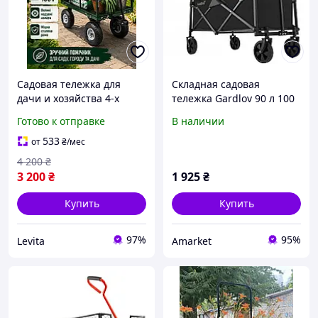
Садовая тележка для
Складная садовая
дачи и хозяйства 4-х
тележка Gardlov 90 л 100
колесная, садовая
кг 27542
Готово к отправке
В наличии
нагрузка 150 кг, тележка
для садовых работ с
533
от
₴
/мес
резиновой ручкой
4 200
₴
3 200
₴
1 925
₴
Купить
Купить
97%
95%
Levita
Amarket