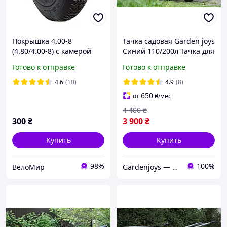
Покрышка 4.00-8
Тачка садовая Garden joys
(4.80/4.00-8) с камерой
Синий 110/200л Тачка для
для тачки 4 PR
перевозки мусора Тачка
Готово к отправке
Готово к отправке
для перевозки песка
Тачка для груза
4.6
(10)
4.9
(8)
650
от
₴
/мес
4 400
₴
300
₴
3 900
₴
Купить
Купить
98%
100%
ВелоМир
Gardenjoys — тачки, колеса та комплектуючі для саду і будівництва