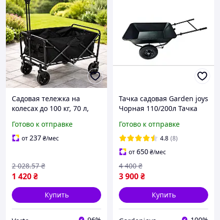
Садовая тележка на
Тачка садовая Garden joys
колесах до 100 кг, 70 л,
Чорная 110/200л Тачка
73х46х33.5см, Черная /
для перевозки мусора
Готово к отправке
Готово к отправке
Грузовая тележка /
Тачка для перевозки
Складная тележка для
песка Тачка для груза
237
от
₴
/мес
4.8
(8)
сада
650
от
₴
/мес
2 028
.57
₴
4 400
₴
1 420
₴
3 900
₴
Купить
Купить
96%
100%