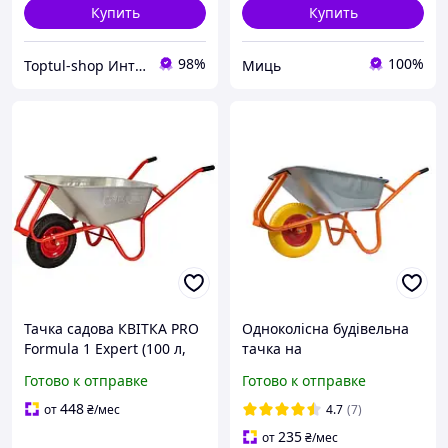
Купить
Купить
98%
100%
Toptul-shop Интернет магазин
Миць
Тачка садова КВІТКА PRO
Одноколісна будівельна
Formula 1 Expert (100 л,
тачка на
180 кг, ПК) (110-4062)
пінополіуретановом
Готово к отправке
Готово к отправке
колесі (100 л, 180кг)
448
от
₴
/мес
4.7
(7)
235
от
₴
/мес