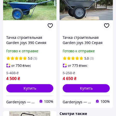
Тачка строительная
Тачка строительная
Garden joys 390 Синяя
Garden joys 390 Серая
Садовая тачка на двух
Тачка на двух колесах
Готово к отправке
Готово к отправке
колесах Тачка грузовая на
Тачка строительная
больших колесах
усиленная двухколесная
5.0
(5)
5.0
(3)
750
775
от
₴
/мес
от
₴
/мес
5 408
₴
5 258
₴
4 500
₴
4 650
₴
Купить
Купить
100%
100%
Gardenjoys — тачки, колеса та комплектуючі для саду і будівництва
Gardenjoys — тачки, колеса та комплектуючі для саду і будівництва
Смотри также