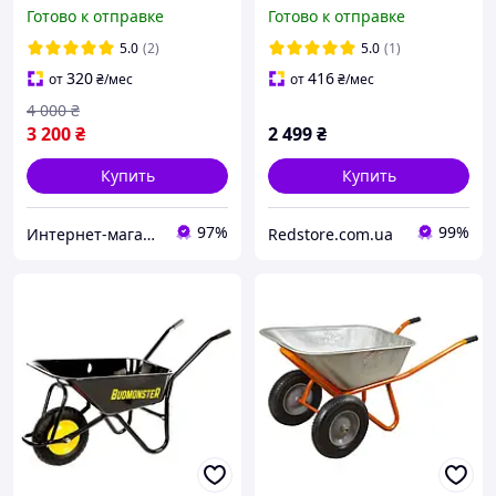
строительства Diego
универсальный самосвал
Готово к отправке
Готово к отправке
4-колесный для сада
фермы R_2540
5.0
(2)
5.0
(1)
320
416
от
₴
/мес
от
₴
/мес
4 000
₴
3 200
₴
2 499
₴
Купить
Купить
97%
99%
Интернет-магазин «Копейка»
Redstore.com.ua