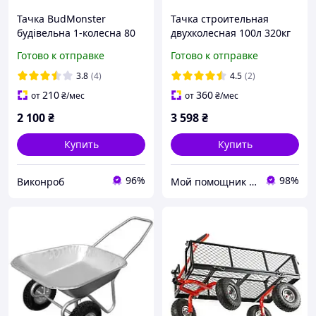
Тачка BudMonster
Тачка строительная
будівельна 1-колесна 80
двухколесная 100л 320кг
л, вантажопідйомність
колесо 15" (из 5-х
Готово к отправке
Готово к отправке
200 кг
ЧАСТЕЙ) FLORA (5056714)
3.8
(4)
4.5
(2)
210
360
от
₴
/мес
от
₴
/мес
2 100
₴
3 598
₴
Купить
Купить
96%
98%
Виконроб
Мой помощник - интернет магазин