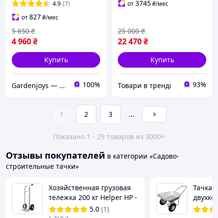
больших колесах
3745
4.9
(7)
от
₴
/мес
827
от
₴
/мес
5 650
₴
25 000
₴
4 960
₴
22 470
₴
Купить
Купить
100%
93%
Gardenjoys — тачки, колеса та комплектуючі для саду і будівництва
Товари в тренді
1
2
3
...
Показано 1 - 29 товаров из 3000+
Отзывы покупателей
в категории «Садово-
строительные тачки»
Хозяйственная грузовая
Тачка 
тележка 200 кг Helper HP -
двухко
1206 двухколесная
(FORTE)
5.0
(1)
складская тачка грузовая