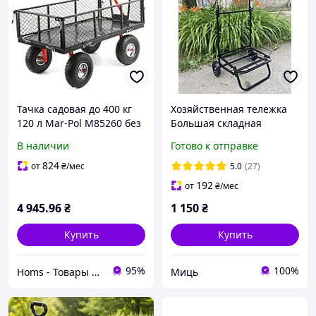
Тачка садовая до 400 кг
Хозяйственная тележка
120 л Mar-Pol M85260 без
Большая складная
вкладиша
ручная «Миць" тачка
В наличии
Готово к отправке
бытовая кравчучка
черная
824
от
₴
/мес
5.0
(27)
192
от
₴
/мес
4 945
.96
₴
1 150
₴
Купить
Купить
95%
100%
Homs - Товары для дома, сада, авто!
Миць