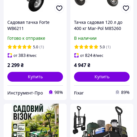
Садовая тачка Forte
Тачка садовая 120 л до
WB6211
400 кг Mar-Pol M85260
тележка для огорода и
Готово к отправке
В наличии
перевозки груза без
вкладыша
5.0
(1)
5.0
(1)
383
824
от
₴
/мес
от
₴
/мес
2 299
₴
4 947
₴
Купить
Купить
98%
89%
Инструмент-Про
Fixar