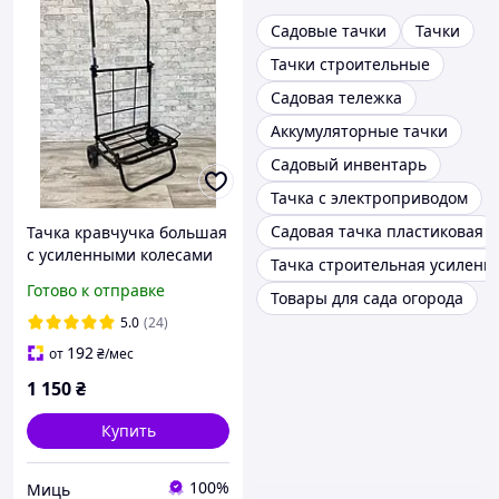
Садовые тачки
Тачки
Тачки строительные
Садовая тележка
Аккумуляторные тачки
Садовый инвентарь
Тачка с электроприводом
Садовая тачка пластиковая
Тачка кравчучка большая
с усиленными колесами
Тачка строительная усиленн
«Миць» тележка
Готово к отправке
Товары для сада огорода
хозяйственная черная
5.0
(24)
192
от
₴
/мес
1 150
₴
Купить
100%
Миць