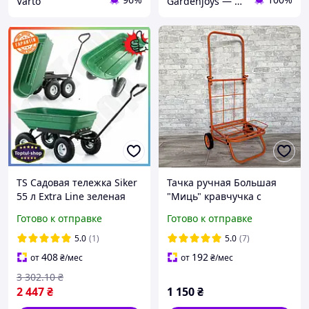
Varto
Gardenjoys — тачки, колеса та комплектуючі для саду і будівництва
TS Садовая тележка Siker
Тачка ручная Большая
55 л Extra Line зеленая
"Миць" кравчучка с
для транспортировки
усиленными колесами,
Готово к отправке
Готово к отправке
грузов и инструментов
тачка хозяйственная
самосвал 4- SHT55_Q
оранжевая
5.0
(1)
5.0
(7)
408
192
от
₴
/мес
от
₴
/мес
3 302
.10
₴
2 447
₴
1 150
₴