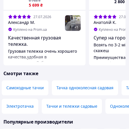
6 768
₴
2 800
₴
тачка на колесах
5 699
₴
27.07.2026
27.07
Александр М.
Анатолій К.
+
1
Куплено на Prom.ua
Куплено на Prom.
Качественная грузовая
Супер на город
тележка.
Возять по 3-2 мі
скажеш
Грузовая тележка очень хорошего
качества,удобная в
Преимущества
эксплуатации.Работы по
Можливість стаб
транспортировке грузов
груз
Смотри также
производиться быстре и легче.
Недостатки
Преимущества
Ще не знаю
Высокое ачество изготовления .
Самоходные тачки
Тачка одноколесная садовая
Т
Электротачка
Тачки и тележки садовые
Одноколе
Популярные производители