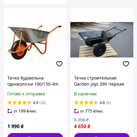
Тачка будівельна
Тачка строительная
одноколісна 100/150-4m
Garden joys 390 Черная
Тачка садовая на
Готово к отправке
В наличии
пневмоколесах Садово-
строительная тачка
4.9
(26)
4.8
(6)
199
775
от
₴
/мес
от
₴
/мес
5 258
₴
1 990
₴
4 650
₴