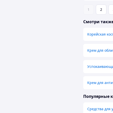
1
2
Смотри такж
Корейская кос
Крем для обл
Успокаивающи
Крем для анти
Популярные 
Средства для