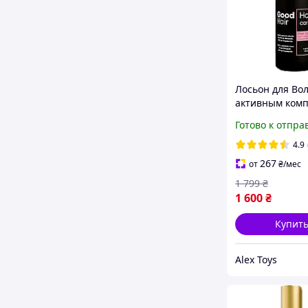
Лосьон для Вол
активным ком
5% И 0,2%
Готово к отпра
Финастеридом
Hair ( Regenera 
4.9
Lotion 100 мл
267
от
₴
/мес
1 799
₴
1 600
₴
Купит
Alex Toys