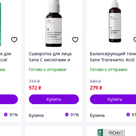
к для
Сыворотка для лица
Балансирующий тон
cial
Sane С кислотами и
Sane Tranexamic Acid
блемной
ретинолом в
Aloe Powder Daily
вке
Готово к отправке
Готово к отправке
ловой и
липосомах Для
Balancing Toner для
проблемной кожи 30
проблемной кожи
715
₴
349
₴
мл 4820266830878
лица, 50 мл
572
₴
279
₴
mayak
ь
Купить
Купить
91%
91%
9
Бузина
Бузина