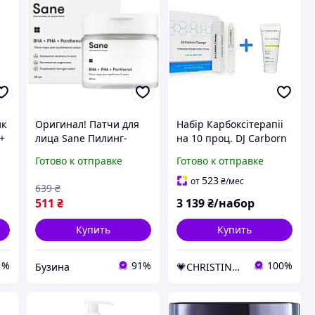
ик
Оригинал! Патчи для
Набір Карбоксітерапіі
 +
лица Sane Пилинг-
на 10 проц. DJ Carborn
педы для проблемной
Carboxy CO2 Original+
Готово к отправке
Готово к отправке
кожи 60 шт.
Догляд Для Жирної та
(4820266832063) -
Комбінованої шкіри
523
от
₴
/мес
639
₴
Высшее качество!
511
₴
3 139
₴/набор
Купить
Купить
1%
91%
100%
Бузина
💗CHRISTINA💗