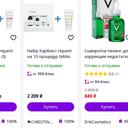
терапіі
Набір Карбоксі терапії
Сыворотка-пилинг дл
 DJ
на 10 процедур NANo
коррекции недостатк
xy CO2
BioCARE + Догляд Для
жирной и проблемно
вке
Готово к отправке
Готово к отправке
ляд Для
Жирної та
кожи лица Vichy
іри
Комбінованої шкіри
Normaderm Probio-B
368
от
₴
/мес
5.0
(2)
обличчя
Serum
84
от
₴
/мес
1 099
₴
р
2 209
₴
840
₴
ь
Купить
Купить
100%
100%
9
💗CHRISTINA💗
D•ACosmetics