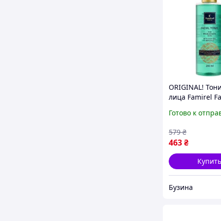
ORIGINAL! Тони
лица Famirel Fa
Tonic Для про
Готово к отпра
кожи С салици
гиалуроновой
579
₴
кислотами 200
463
₴
Купит
Бузина