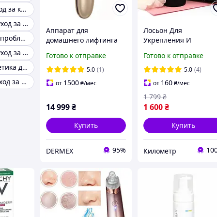
Бюджетный уход за кожей лица
Комплексный уход за кожей лица
Аппарат для
Лосьон Для
Косметика для проблемной кожи лица
домашнего лифтинга
Укрепления И
лица и интенсивного
Восстановления Воло
Комплексный уход за лицом
Готово к отправке
Готово к отправке
омоложения кожи
С Активным
Уходовая косметика для проблемной кожи
Nano Skin Золотой
Комплексом Good Hai
5.0
(1)
5.0
(4)
Regenera, 100 Мл ||
Французский уход за лицом
1500
160
от
₴
/мес
от
₴
/мес
AlexToys
1 799
₴
14 999
₴
1 600
₴
Купить
Купить
95%
10
DERMEX
Километр