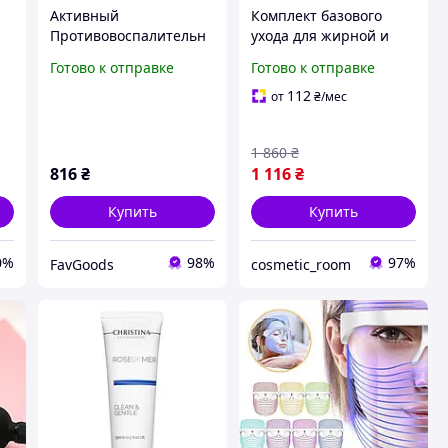
Активный
Комплект базового
Противовоспалительн
ухода для жирной и
 3
ый Крем Для
проблемной кожи лица
Готово к отправке
Готово к отправке
с,
Проблемной Кожи
Hillary Basic Skincare
Лица Против Акне,
Set for Oily & Problem
112
от
₴
/мес
Сухости И Постакне 50
мл || PlayZone
1 860
₴
816
₴
1 116
₴
Купить
Купить
0%
98%
97%
FavGoods
cosmetic_room