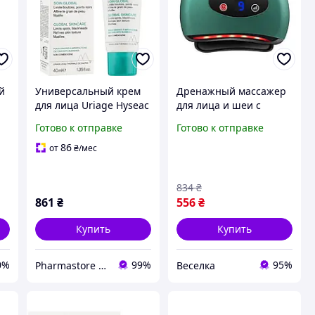
й
Универсальный крем
Дренажный массажер
и
для лица Uriage Hyseac
для лица и шеи с
мл
3-Regul Global Уход за
вибрацией и нагревом
Готово к отправке
Готово к отправке
жирной и проблемной
для домашнего ухода и
кожей 40 мл
лифтинга кожи FLAME
86
от
₴
/мес
834
₴
861
₴
556
₴
Купить
Купить
0%
99%
95%
Pharmastore DISCOUNT
Веселка