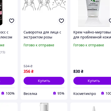
осс с
Сыворотка для лица с
Крем чайно-миртовы
плексом
экстрактом розы
для проблемной кож
увлажняющая для всех
лица Dr. Yudina, 100 
вке
Готово к отправке
Готово к отправке
 Good
типов кожи
Activa )
антивозрастной уход
(15)
FLAME
534
₴
356
₴
830
₴
ь
Купить
Купить
100%
95%
10
Веселка
Косметикпро