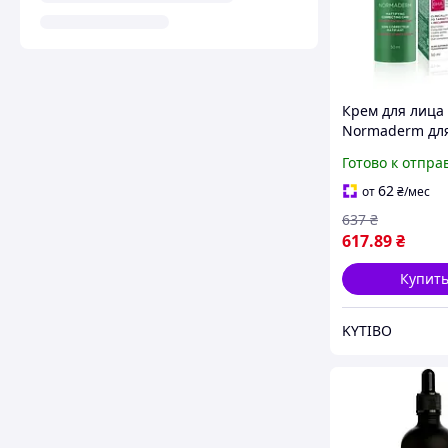
Крем для лица 
Normaderm дл
комплексной
Готово к отпра
коррекции пр
кожи, 50 мл
62
от
₴
/мес
637
₴
617
.89
₴
Купит
KYTIBO