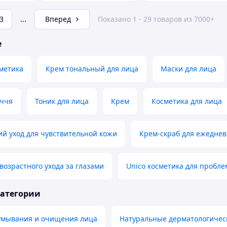
3
...
Вперед
Показано 1 - 29 товаров из 7000+
е
метика
Крем тональный для лица
Маски для лица
иччя
Тоник для лица
Крем
Косметика для лица
й уход для чувствительной кожи
Крем-скраб для ежеднев
возрастного ухода за глазами
Unico косметика для пробл
категории
 умывания и очищения лица
Натуральные дерматологичес