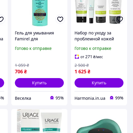
Гель для умывания
Набор по уходу за
на
Famirel для
проблемной кожей
проблемной кожи
Clear Proof®
Готово к отправке
Готово к отправке
лица, из Израиля, с
салициловой кислотой
271
от
₴
/мес
от черных точек 200 мл
1 059
₴
2 500
₴
706
₴
1 625
₴
Купить
Купить
5%
95%
99%
Веселка
Harmonia.in.ua