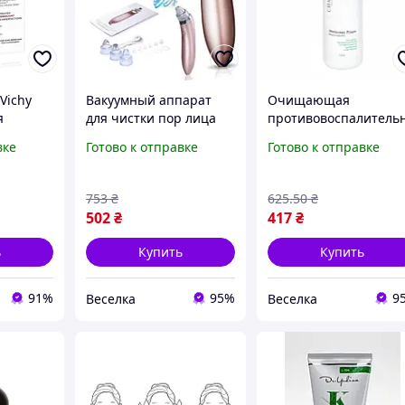
Vichy
Вакуумный аппарат
Очищающая
я
для чистки пор лица
противовоспалитель
для удаления черных
я пенка 150 мл для
вке
Готово к отправке
Готово к отправке
облемной
точек угрей и акне для
нормальной
проблемной кожи
проблемной и сухой
FLAME
кожи лица для
753
₴
625
.50
₴
умывания
502
₴
417
₴
ь
Купить
Купить
91%
95%
9
Веселка
Веселка