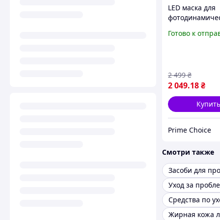
LED маска для
фотодинамиче
микротоковой 
Готово к отпра
лица и шеи,
светодиодная 
для ухода за к
2 499
₴
2 049
.18
₴
Купит
Prime Choice
Смотри также