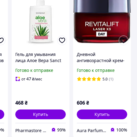
я
Гель для умывания
Дневной
ов
лица Алое Вера Sanct
антивозрастной крем-
й
Bernhard Aloe Vera Gel
уход тройного
Готово к отправке
Готово к отправке
for face 250 мл нежный
действия для кожи
HA
уход и увлажнение
лица L'Oreal Paris
47
от
₴
/мес
5.0
(1)
Revitalift Laser Х3
468
₴
606
₴
Купить
Купить
9%
99%
100%
Pharmastore DISCOUNT
Aura Parfums | Интернет-магазин парфюмерии и косметики