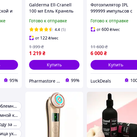
Galderma Ell-Cranell
Фотоэпилятор IPL
ской и
100 мл Елль Кранель
999999 импульсов с
терапии
для ухода за кожей
охлаждением Ice Cool
вке
Готово к отправке
Готово к отправке
головы используемый
в 1 для удаления воло
маска
при гормональном
омоложения и
600
4.4
(5)
от
₴
/мес
ожей
облысении
регенерации
122
от
₴
/мес
1 399
₴
11 600
₴
1 219
₴
6 000
₴
ь
Купить
Купить
95%
99%
10
Pharmastore DISCOUNT
LuckDeals
Засоби для проблемної шкіри обличчя
Уход за проблемной кожей лица
Средства по уходу за лицом
Жирная кожа лица уход