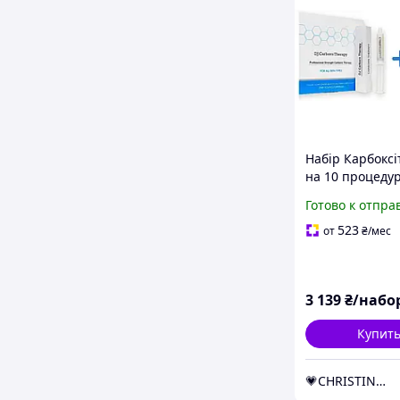
Набір Карбоксі
на 10 процедур
Carborn Carbo
Готово к отпра
Original + Дог
Нормальної шк
523
от
₴
/мес
обличчя
3 139
₴/набо
Купит
💗CHRISTINA💗