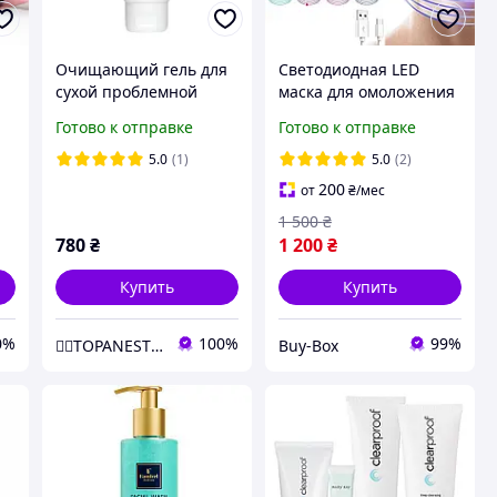
Очищающий гель для
Светодиодная LED
сухой проблемной
маска для омоложения
с
кожи лица 75мл Rose
кожи лица и
Готово к отправке
Готово к отправке
De Mer - Clran & Gentle
фотодинамической лед
r
терапии проблемной
5.0
(1)
5.0
(2)
кожи
200
от
₴
/мес
1 500
₴
780
₴
1 200
₴
Купить
Купить
0%
100%
99%
👨‍⚕TOPANESTHETIC
Buy-Box