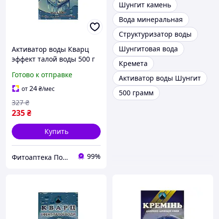
Шунгит камень
Вода минеральная
Структуризатор воды
Шунгитовая вода
Активатор воды Кварц
эффект талой воды 500 г
Кремета
Готово к отправке
Активатор воды Шунгит
24
от
₴
/мес
500 грамм
327
₴
235
₴
Купить
99%
Фитоаптека Подарки Природы