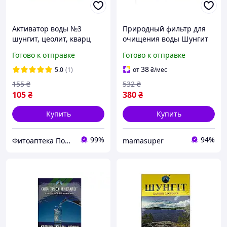
Активатор воды №3
Природный фильтр для
шунгит, цеолит, кварц
очищения воды Шунгит
150 г
500 г
Готово к отправке
Готово к отправке
38
5.0
(1)
от
₴
/мес
155
₴
532
₴
105
₴
380
₴
Купить
Купить
99%
94%
Фитоаптека Подарки Природы
mamasuper