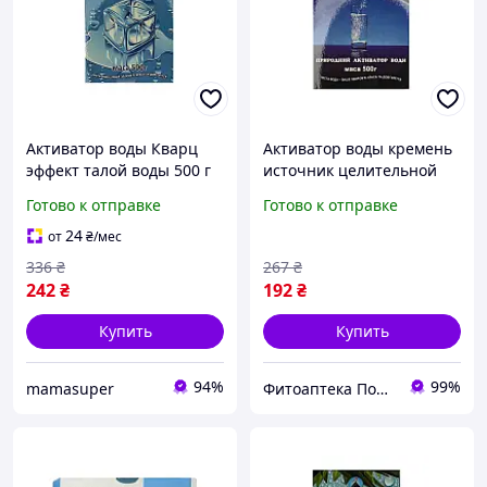
Активатор воды Кварц
Активатор воды кремень
эффект талой воды 500 г
источник целительной
силы 500 г
Готово к отправке
Готово к отправке
24
от
₴
/мес
336
₴
267
₴
242
₴
192
₴
Купить
Купить
94%
99%
mamasuper
Фитоаптека Подарки Природы