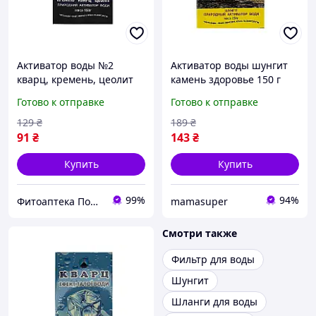
Активатор воды №2
Активатор воды шунгит
кварц, кремень, цеолит
камень здоровье 150 г
150 г
Готово к отправке
Готово к отправке
129
₴
189
₴
91
₴
143
₴
Купить
Купить
99%
94%
Фитоаптека Подарки Природы
mamasuper
Смотри также
Фильтр для воды
Шунгит
Шланги для воды