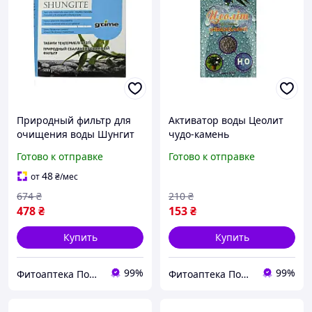
Природный фильтр для
Активатор воды Цеолит
очищения воды Шунгит
чудо-камень
500 г
универсальный сорбент
Готово к отправке
Готово к отправке
500 г
48
от
₴
/мес
674
₴
210
₴
478
₴
153
₴
Купить
Купить
99%
99%
Фитоаптека Подарки Природы
Фитоаптека Подарки Природы