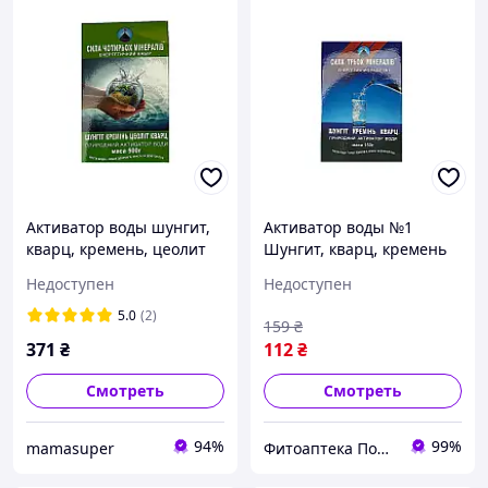
Активатор воды шунгит,
Активатор воды №1
кварц, кремень, цеолит
Шунгит, кварц, кремень
500 г
150 г
Недоступен
Недоступен
5.0
(2)
159
₴
371
₴
112
₴
Смотреть
Смотреть
94%
99%
mamasuper
Фитоаптека Подарки Природы