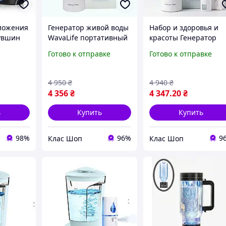
ложения
Генератор живой воды
Набор и здоровья и
увшин
WavaLife портативный
красоты Генератор
-спрей
ионизатор с
живой воды
Готово к отправке
Готово к отправке
ратор
переходником для
водородной воды
я
бутылок и ингаляции
WavaLife и
и кожи
водородом
Увлажняющий Нано-
4 950
₴
4 940
₴
спрей Nano Mist
4 356
₴
4 347
.20
₴
Sprayer
ь
Купить
Купить
98%
96%
9
Клас Шоп
Клас Шоп