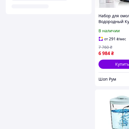
Набор для омо
Водородный К
Wava 2 и Нано
В наличии
для лица. Гене
живой воды дл
291
от
₴
/мес
здоровья тела 
7 760
₴
6 984
₴
Купит
Шоп Рум