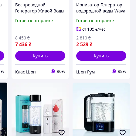
ды
Беспроводной
Ионизатор Генератор
Генератор Живой Воды
водородной воды Wava
т,
Wava 2 Водородный
Beast 440 мл
Готово к отправке
Готово к отправке
кувшин Мощный
аккумуляторный со
ор
антиоксидант для
стеклянной колбой и
105
от
₴
/мес
иммунитета, энергии и
мембраной Черный
8 450
₴
2 810
₴
красоты
7 436
₴
2 529
₴
Купить
Купить
8%
96%
98%
Клас Шоп
Шоп Рум