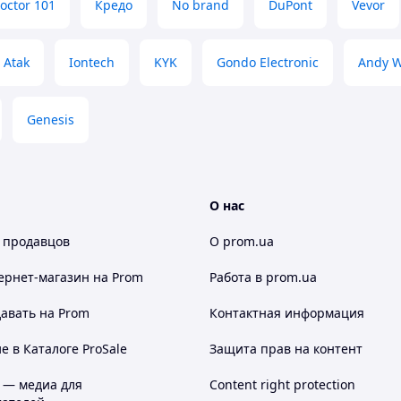
octor 101
Кредо
No brand
DuPont
Vevor
Atak
Iontech
KYK
Gondo Electronic
Andy 
Genesis
О нас
 продавцов
О prom.ua
ернет-магазин
на Prom
Работа в prom.ua
авать на Prom
Контактная информация
 в Каталоге ProSale
Защита прав на контент
 — медиа для
Content right protection