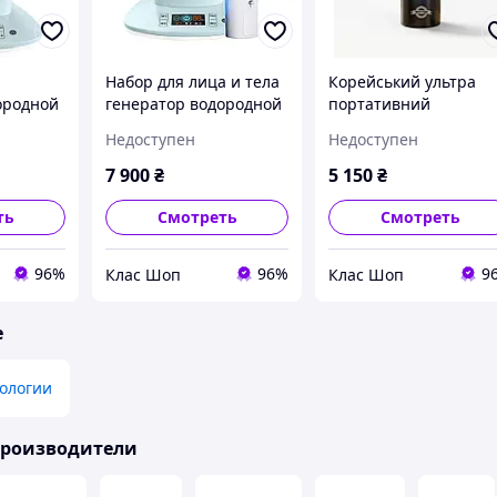
Набор для лица и тела
Корейський ультра
ородной
генератор водородной
портативний
водыи и Нано спрей
генератор водородно
Недоступен
Недоступен
тиватор
Wava H2 Ионизатор,
води 1 литр адаптер
активатор живой воды
для обычных бутылок
7 900
₴
5 150
₴
220в
ть
Смотреть
Смотреть
96%
96%
9
Клас Шоп
Клас Шоп
е
ологии
производители