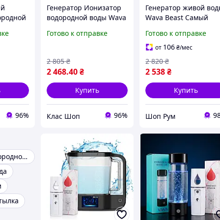
ый
Генератор Ионизатор
Генератор живой во
ородной
водородной воды Wava
Wava Beast Самый
ор Wava
Beast 440 мл,
мощный антиоксидан
вке
Готово к отправке
Готово к отправке
аккумуляторный
портативный
ба и
небьющееся стекло
ионизатор и активат
106
от
₴
/мес
ный
нано мембрана
воды
2 805
₴
2 820
₴
Черный
2 468
.40
₴
2 538
₴
ь
Купить
Купить
96%
96%
9
Клас Шоп
Шоп Рум
Генератор водородной воды
да
и
тылка