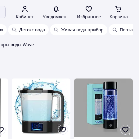
Кабинет
Уведомления
Избранное
Корзина
ox
Детокс вода
Живая вода прибор
Портати
торы воды Wave