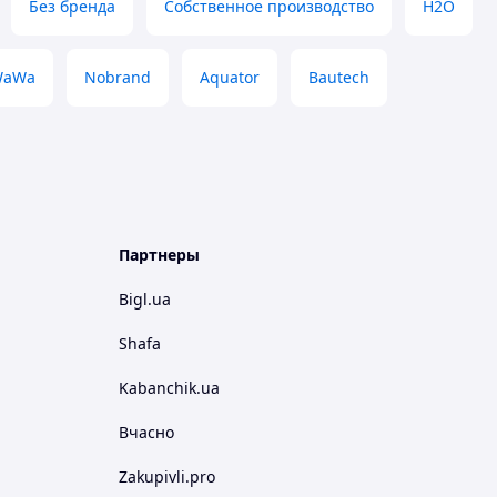
Без бренда
Собственное производство
H2O
WaWa
Nobrand
Aquator
Bautech
Партнеры
Bigl.ua
Shafa
Kabanchik.ua
Вчасно
Zakupivli.pro