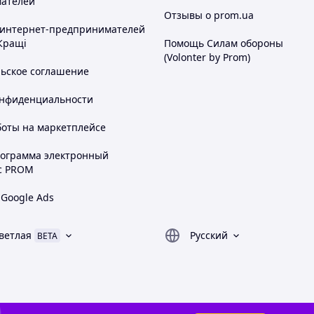
ателей
Отзывы о prom.ua
 интернет-предпринимателей
Кращі
Помощь Силам обороны
(Volonter by Prom)
льское соглашение
онфиденциальности
боты на маркетплейсе
рограмма электронный
с PROM
 Google Ads
ветлая
Русский
BETA