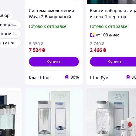
Система омоложения
Бьюти набор для лиц
ибор
Wava 2 Водородный
и тела Генератор
генератор воды и
водородной воды и
Портативный генератор водорода
Готово к отправке
Готово к отправке
Увлажнитель для лица.
Нано спрей Wava Bea
Омоложение организма
Энергия изнутри,
Набор для омоложен
103
от
₴
/мес
сияние снаружи
Увлажнитель кожи
Ионизатор очиститель воды
8 550
₴
2 740
₴
7 524
₴
2 466
₴
Купить
Купить
96%
9
Клас Шоп
Шоп Рум