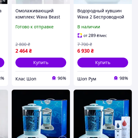
а
Омолаживающий
Водородный кувшин
комплекс Wava Beast
Wava 2 Беспроводной
Генератор водородной
Генератор Живой Воды
Готово к отправке
В наличии
st
воды и Нано-спрей для
Мощный антиоксидант
ия
лица и тела
для иммунитета,
289
от
₴
/мес
энергии и красоты
2 800
₴
7 700
₴
2 464
₴
6 930
₴
Купить
Купить
8%
96%
98%
Клас Шоп
Шоп Рум