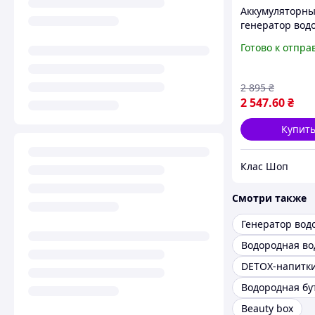
Аккумуляторн
генератор вод
воды Ионизат
Готово к отпра
Beast 440 мл
стеклянная кол
мембрана Чер
2 895
₴
2 547
.60
₴
Купит
Клас Шоп
Смотри также
Водородная во
DETOX-напитк
Водородная бу
Beauty box