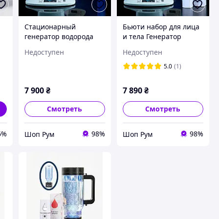
Стационарный
Бьюти набор для лица
генератор водорода
и тела Генератор
Wava H2 для
водородной воды и
Недоступен
Недоступен
обогащения витьевой
Нано спрей Wava
воды молекулярным
Набор для омоложения
5.0
(1)
водородом и снижения
Увлажнитель кожи
окислительно
7 900
₴
7 890
₴
восстановитель
Смотреть
Смотреть
6%
98%
98%
Шоп Рум
Шоп Рум