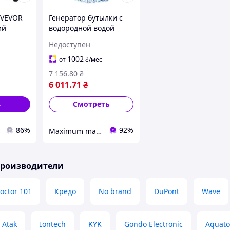
 VEVOR
Генератор бутылки с
ий
водородной водой
VEVOR, емкость 230
Недоступен
мл/8,1 унции,
портативный
1002
от
₴
/мес
водогенератор MXR
7 156
.80
₴
6 011
.71
₴
ь
Смотреть
86%
92%
Maximum market
производители
octor 101
Кредо
No brand
DuPont
Wave
Atak
Iontech
KYK
Gondo Electronic
Aquato