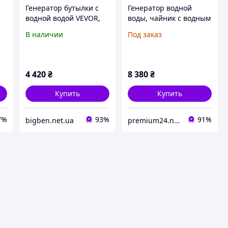
Генератор бутылки с
Генератор водной
водной водой VEVOR,
воды, чайник с водным
й
портативный водяной
генератором большой
В наличии
Под заказ
чайник 380 мл,
емкости 1,5 л,
м
обогащенный водным
технология SPE и PEM,
ионизатором воды с
ионизатор воды, Vevor
технологией SPE,
4 420
₴
8 380
₴
Купить
Купить
7%
93%
91%
bigben.net.ua
premium24.net.ua