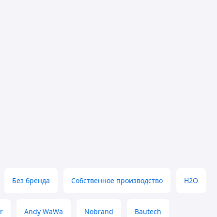
Без бренда
Собственное производство
H2O
r
Andy WaWa
Nobrand
Bautech