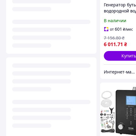
Генератор бут
водородной во
VEVOR, емкость
В наличии
мл/8,1 унции,
портативный
601
от
₴
/мес
водогенератор
7 156
.80
₴
6 011
.71
₴
Купит
Интернет-магазин DOBRO