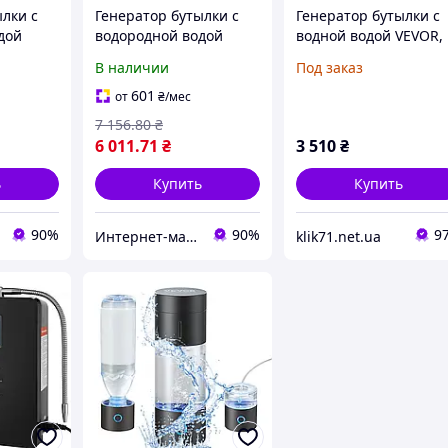
ылки с
Генератор бутылки с
Генератор бутылки с
дой
водородной водой
водной водой VEVOR,
 230
VEVOR, емкость 230
портативный водяно
В наличии
Под заказ
мл/8,1 унции,
чайник 380 мл,
портативный
обогащенный водны
601
от
₴
/мес
 DOB
водогенератор DOB
ионизатором воды с
7 156
.80
₴
технологией SPE, с
6 011
.71
₴
3 510
₴
ь
Купить
Купить
90%
90%
9
Интернет-магазин DOBRO
klik71.net.ua