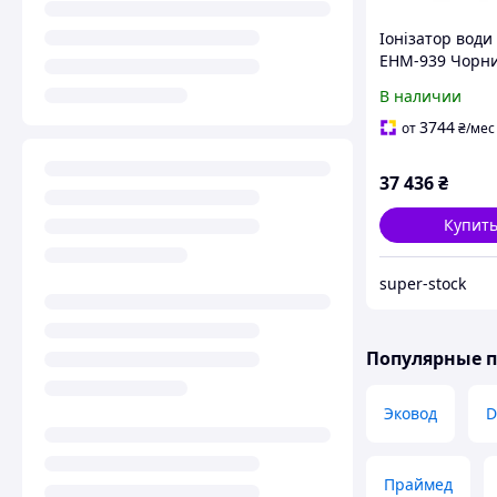
Іонізатор води
EHM-939 Чорн
Уценка
В наличии
3744
от
₴
/мес
37 436
₴
Купит
super-stock
Популярные 
Эковод
D
Праймед