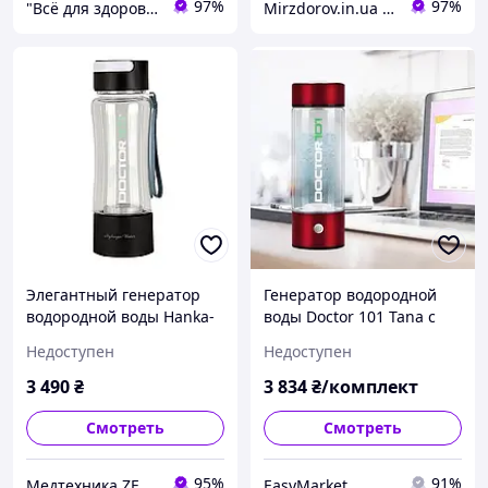
97%
97%
"Всё для здоровья" Интернет-магазин
Mirzdorov.in.ua Интернет-магазин
Элегантный генератор
Генератор водородной
водородной воды Hanka-
воды Doctor 101 Tana с
101 с ингалятором.
зарядкой от USB, на 450
Недоступен
Недоступен
Водородная бутылка 380
мл красный металлик
мл, черная
Водородная бутылка
3 490
₴
3 834
₴/комплект
Генераторы водорода
Смотреть
Смотреть
95%
91%
Медтехника ZENET
EasyMarket