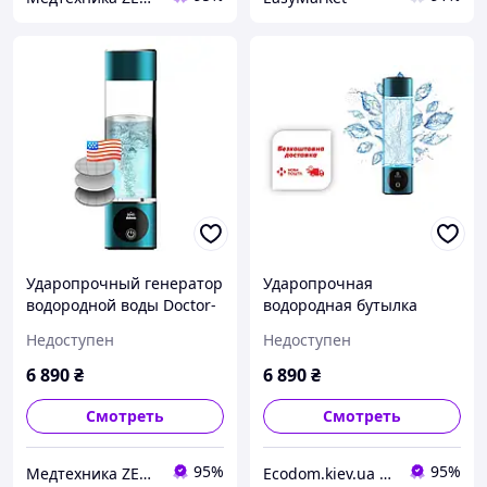
Ударопрочный генератор
Ударопрочная
водородной воды Doctor-
водородная бутылка
101 Azure с мембраной
Azure с мембраной
Недоступен
Недоступен
DuPont, с ингалятором на
DuPont от Doctor-101
280 мл
6 890
₴
6 890
₴
Смотреть
Смотреть
95%
95%
Медтехника ZENET
Еcodom.kiev.ua Интеренет-магазин