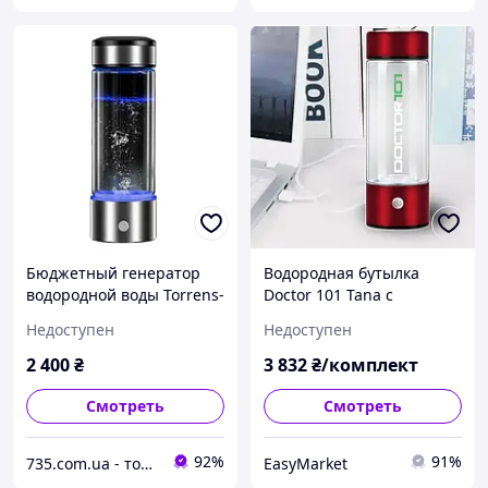
Бюджетный генератор
Водородная бутылка
водородной воды Torrens-
Doctor 101 Tana с
101 на 430 мл.
зарядкой от USB, на 450
Недоступен
Недоступен
Водородная бутылка из
мл красный металлик
стекла и стали + USB
Водородная вода
2 400
₴
3 832
₴/комплект
зарядка
Водородная бутылка с
зарядкой
Смотреть
Смотреть
92%
91%
735.com.ua - товары для дома, медицинское и техническое оборудование с доставкой по Украине
EasyMarket