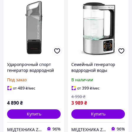
Ударопрочный спорт
Семейный генератор
генератор водородной
водородной воды
воды Lokka-101 350 мл,
athabasca 101
Под заказ
В наличии
мембрана DuPont (США и
Южная Корея)
489
399
от
₴
/мес
от
₴
/мес
4 990
₴
4 890
₴
3 989
₴
Купить
Купить
96%
96%
МЕДТЕХНИКА ZENET-ДНЕПР - Медицинское и массажное оборудование
МЕДТЕХНИКА ZENET-ДНЕПР - Медицинское и массажное оборудование