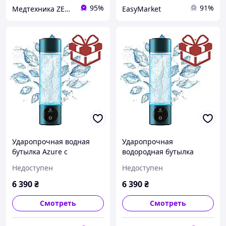
95%
91%
Медтехника ZENET
EasyMarket
Ударопрочная водная
Ударопрочная
бутылка Azure с
водородная бутылка
мембраной DuPont от
Azure с мембраной
Недоступен
Недоступен
Doctor-101, (690078)
DuPont
6 390
₴
6 390
₴
Смотреть
Смотреть