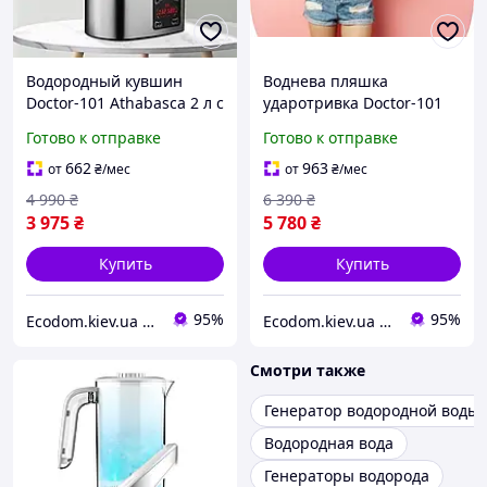
Водородный кувшин
Воднева пляшка
Doctor-101 Athabasca 2 л с
ударотривка Doctor-101
нагревом 40 °C и
Angelic на 280мл.
Готово к отправке
Готово к отправке
мембраной DuPont
662
963
от
₴
/мес
от
₴
/мес
4 990
₴
6 390
₴
3 975
₴
5 780
₴
Купить
Купить
95%
95%
Еcodom.kiev.ua Интеренет-магазин
Еcodom.kiev.ua Интеренет-магазин
Смотри также
Генератор водородной воды
Водородная вода
Генераторы водорода