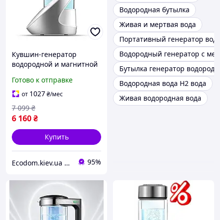
Водородная бутылка
Живая и мертвая вода
Портативный генератор вод
Водородный генератор с ме
Кувшин-генератор
водородной и магнитной
Бутылка генератор водородн
воды Doctor-101 Bianko
Готово к отправке
Водородная вода H2 вода
DuPont, 1.6 л,
стационарный
1027
от
₴
/мес
Живая водородная вода
7 099
₴
6 160
₴
Купить
95%
Еcodom.kiev.ua Интеренет-магазин