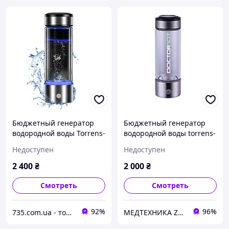
Бюджетный генератор
Бюджетный генератор
водородной воды Torrens-
водородной воды torrens-
101. Водородная бутылка
101 водородная бутылка
Недоступен
Недоступен
стекло +сталь с зарядкой
от USB, на 430 мл
2 400
₴
2 000
₴
Смотреть
Смотреть
92%
96%
735.com.ua - товары для дома, медицинское и техническое оборудование с доставкой по Украине
МЕДТЕХНИКА ZENET-ДНЕПР - Медицинское и массажное оборудование