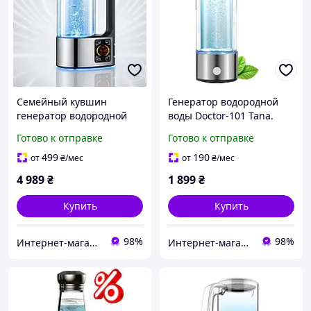
Семейный кувшин
Генератор водородной
генератор водородной
воды Doctor-101 Tana.
воды Doctor-101
Водородная бутылка с
Готово к отправке
Готово к отправке
Athabasca с постоянной
зарядкой от USB, на 450
температурой 40 °C
мл
499
190
от
₴
/мес
от
₴
/мес
4 989
₴
1 899
₴
Купить
Купить
98%
98%
Интернет-магазин медтехники и товаров для здоровья ВаМторг
Интернет-магазин медтехники и товаров для здоровья ВаМторг