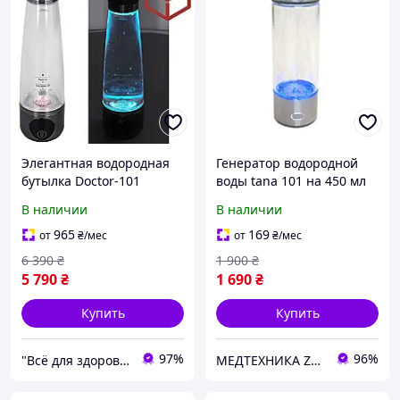
Элегантная водородная
Генератор водородной
бутылка Doctor-101
воды tana 101 на 450 мл
Angelic на 280 мл.
В наличии
В наличии
Генератор водородной
воды з мембраной DuPont
965
169
от
₴
/мес
от
₴
/мес
6 390
₴
1 900
₴
5 790
₴
1 690
₴
Купить
Купить
97%
96%
"Всё для здоровья" Интернет-магазин
МЕДТЕХНИКА ZENET-ДНЕПР - Медицинское и массажное оборудование