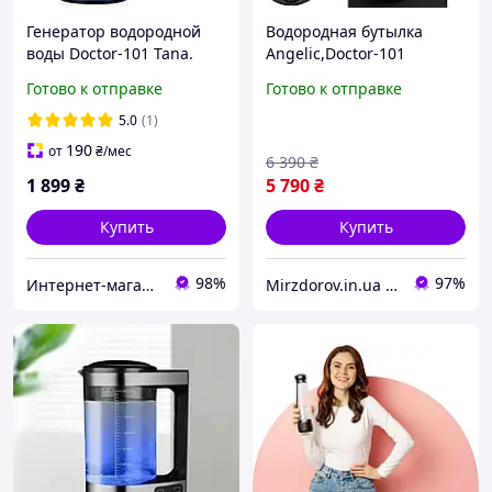
Генератор водородной
Водородная бутылка
воды Doctor-101 Tana.
Angelic,Doctor-101
Водородная бутылка с
Готово к отправке
Готово к отправке
зарядкой от USB, на 450
мл
5.0
(1)
190
от
₴
/мес
6 390
₴
1 899
₴
5 790
₴
Купить
Купить
98%
97%
Интернет-магазин медтехники и товаров для здоровья ВаМторг
Mirzdorov.in.ua Интернет-магазин