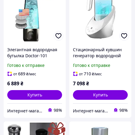
Элегантная водородная
Стационарный кувшин
бутылка Doctor-101
генератор водородной
Angelic на 280 мл.
воды Doctor-101 Bianko с
Готово к отправке
Готово к отправке
Генератор водородной
американской мембраной
воды з мембраной DuPont
DuPont и функцией
689
710
от
₴
/мес
от
₴
/мес
для любого типа воды
магнитной воды
6 889
₴
7 098
₴
Купить
Купить
98%
98%
Интернет-магазин медтехники и товаров для здоровья ВаМторг
Интернет-магазин медтехники и товаров для здоровья ВаМторг