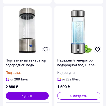
Портативный генератор
Надежный генератор
водородной воды
водородной воды Tana-
101 на 450 мл.
Под заказ
Недоступен
Водородная бутылка с
южнокорейской
288
282
от
₴
/мес
от
₴
/мес
мембраной, USB заряд
2 880
₴
1 690
₴
Купить
Смотреть