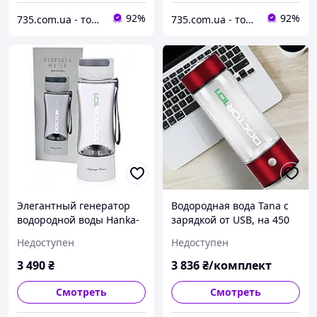
92%
92%
735.com.ua - товары для дома, медицинское и техническое оборудование с доставкой по Украине
735.com.ua - товары для дома, медицинское и техническое оборудование с доставкой по Украине
Элегантный генератор
Водородная вода Tana с
водородной воды Hanka-
зарядкой от USB, на 450
101 с ингалятором.
мл красный металлик
Недоступен
Недоступен
Водородная бутылка с
Портативный генератор
мощным аккумулятором
водородных бутылок с
3 490
₴
3 836
₴/комплект
380 мл
водой
Смотреть
Смотреть