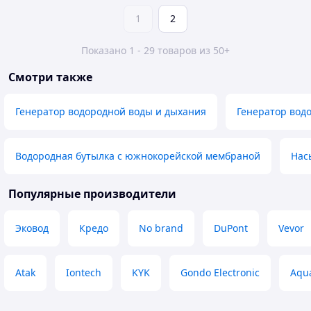
1
2
Показано 1 - 29 товаров из 50+
Смотри также
Генератор водородной воды и дыхания
Генератор вод
Водородная бутылка с южнокорейской мембраной
Нас
Популярные производители
Эковод
Кредо
No brand
DuPont
Vevor
Atak
Iontech
KYK
Gondo Electronic
Aqu