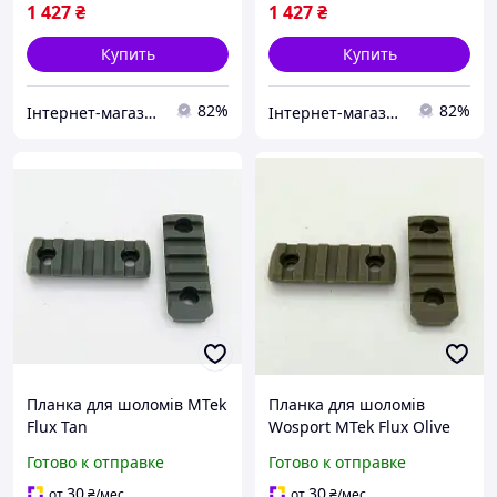
1 427
₴
1 427
₴
Купить
Купить
82%
82%
Інтернет-магазин Already Better
Інтернет-магазин Already Better
Планка для шоломів MTek
Планка для шоломів
Flux Tan
Wosport MTek Flux Olive
Готово к отправке
Готово к отправке
30
30
от
₴
/мес
от
₴
/мес