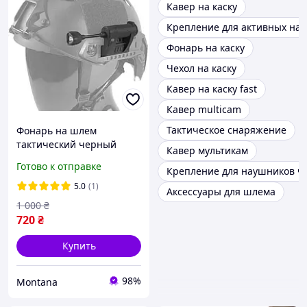
Кавер на каску
Крепление для активных на
Фонарь на каску
Чехол на каску
Кавер на каску fast
Кавер multicam
Тактическое снаряжение
Фонарь на шлем
тактический черный
Кавер мультикам
MPLS Charge, фонарь для
Готово к отправке
Крепление для наушников ч
шлема каски (три цвета +
инфракрасный)
5.0
(1)
Аксессуары для шлема
1 000
₴
720
₴
Купить
98%
Montana