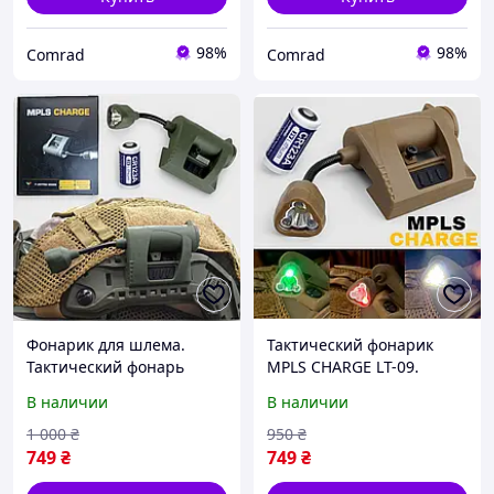
98%
98%
Comrad
Comrad
Фонарик для шлема.
Тактический фонарик
Тактический фонарь
MPLS CHARGE LT-09.
MPLS CHARGE.
Военный фонарь на
В наличии
В наличии
Тактический фонарик с
каску. Фонарик на шлем.
красным светом. Цвет
Цвет Coyote койот
1 000
₴
950
₴
Green зелёный
749
₴
749
₴