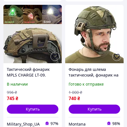
Тактический фонарик
Фонарь для шлема
MPLS CHARGE LT-09.
тактический, фонарик на
Военный фонарь на
каску с креплением MPLS
В наличии
Готово к отправке
каску. Фонарик на шлем.
Charge (4 режима
Цвет Coyote койот
освещения) Coyot
996
₴
1 000
₴
745
₴
740
₴
Купить
Купить
97%
98%
Military_Shop_UA
Montana