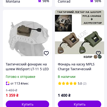
98%
98%
Montana
Comrad
Тактический фонарик на
Фонарь на каску MPLS
шлем WoSport LT-11 5 LED
Charge Тактический
(белый + красный +
фонарь на шлем с
Готово к отправке
В наличии
зеленый + синий + ИК)
креплением Тактические
Койот
фонари
113
от
₴
/мес
5.0
(2)
1 459
₴
1 359
₴
1 400
₴
Купить
Купить