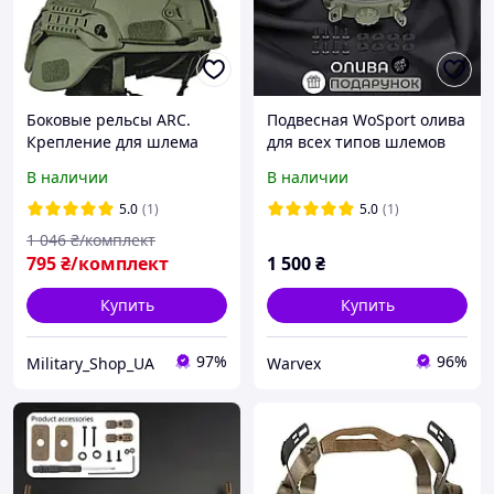
Боковые рельсы ARC.
Подвесная WoSport олива
Крепление для шлема
для всех типов шлемов
MICH. Платформа NVG на
В наличии
В наличии
тактический шлем.
Шрауд. Цвет: Green
5.0
(1)
5.0
(1)
зелёный
1 046
₴/комплект
795
₴/комплект
1 500
₴
Купить
Купить
97%
96%
Military_Shop_UA
Warvex