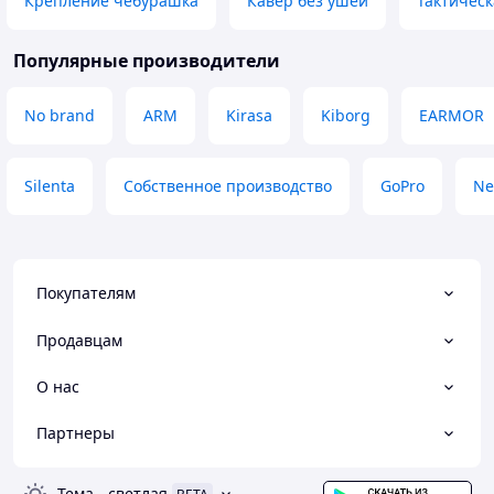
Крепление чебурашка
Кавер без ушей
Тактическ
Популярные производители
No brand
ARM
Kirasa
Kiborg
EARMOR
Silenta
Собственное производство
GoPro
Ne
Покупателям
Продавцам
О нас
Партнеры
Тема
-
светлая