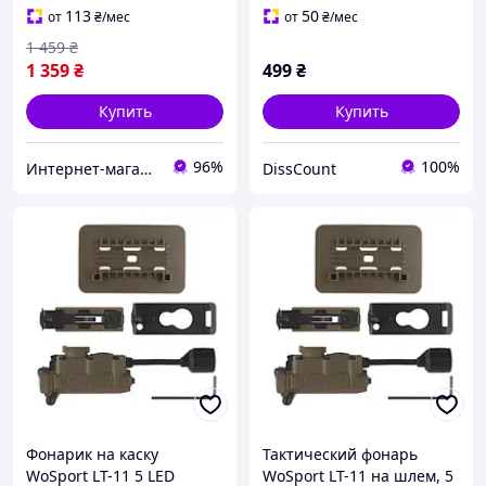
Койот
113
50
от
₴
/мес
от
₴
/мес
1 459
₴
1 359
₴
499
₴
Купить
Купить
96%
100%
Интернет-магазин «Sale Zone»
DissCount
Фонарик на каску
Тактический фонарь
WoSport LT-11 5 LED
WoSport LT-11 на шлем, 5