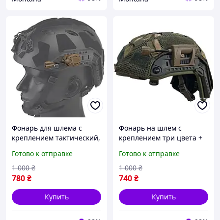
Фонарь для шлема с
Фонарь на шлем с
креплением тактический,
креплением три цвета +
фонарь на шлем Switch
ИК свет MPLS Charge,
Готово к отправке
Готово к отправке
MPLS Coyot
фонарь для шлема каски
coyot
1 000
₴
1 000
₴
780
₴
740
₴
Купить
Купить