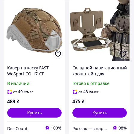
Кавер на каску FAST
Складной навигационный
WoSport CO-17-CP
кронштейн для
Мультикам
мобильного телефона
В наличии
Готово к отправке
нагрудная панель
Wosport MB-03 Coyote
49
48
от
₴
/мес
от
₴
/мес
489
₴
475
₴
Купить
Купить
100%
98%
DissCount
Рюкзак — снаряжение и рыбалка