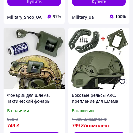
Купить
Купить
97%
100%
Military_Shop_UA
Military_ua
Фонарик для шлема.
Боковые рельсы ARC.
Тактический фонарь
Крепление для шлема
MPLS CHARGE.
MICH. Платформа NVG на
В наличии
В наличии
Тактический фонарик с
тактический шлем.
красным светом. Цвет
Шрауд. Цвет: Green
950
₴
1 000
₴/комплект
Green зелёный
зелёный
749
₴
799
₴/комплект