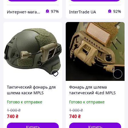
97%
92%
Интернет-магазин Итакшоп
InterTrade UA
Тактический фонарь для
Фонарь для шлема
шлема каски MPLS
тактический 4Led MPLS
Charge, фонарь на шлем
Charge , фонарик на каску
Готово к отправке
Готово к отправке
с 3-ма режима
шлем для военных
освещения
1 000
₴
1 000
₴
740
₴
740
₴
Купить
Купить