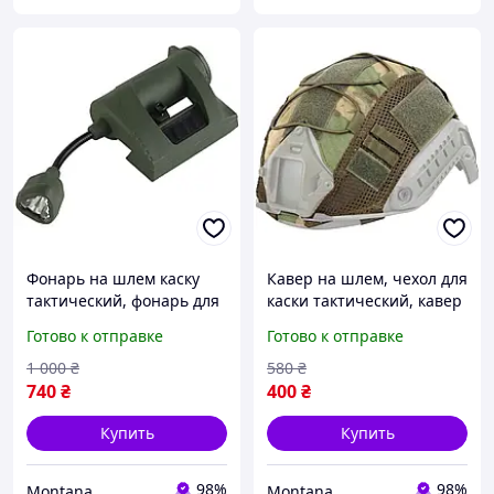
Фонарь на шлем каску
Кавер на шлем, чехол для
тактический, фонарь для
каски тактический, кавер
шлема MPLS Charge 4
для шлема олива
Готово к отправке
Готово к отправке
режима (Olive)
1 000
₴
580
₴
740
₴
400
₴
Купить
Купить
98%
98%
Montana
Montana