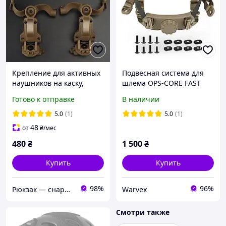
Крепление для активных
Подвесная система для
наушников на каску,
шлема OPS-CORE FAST
шлем Fast чебурашка
MICH FMA ACH Occ-Dial
Готово к отправке
В наличии
Wosport HD-ACC-08 Coyote
Liner Kit TAN подвеска для
каски ФАСТ МИЧ
5.0
(1)
5.0
(1)
48
от
₴
/мес
480
₴
1 500
₴
Купить
Купить
98%
96%
Рюкзак — снаряжение и рыбалка
Warvex
Смотри также