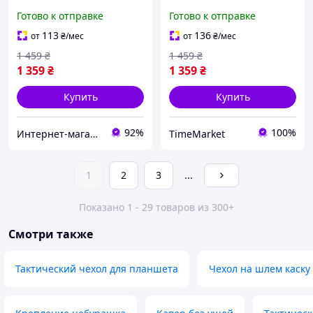
(белый + красный +
светодиодов (белый,
Готово к отправке
Готово к отправке
зеленый + синий + ИК)
красный, зеленый,
Койот
синий, ИК), цвет койот
113
136
от
₴
/мес
от
₴
/мес
1 459
₴
1 459
₴
1 359
₴
1 359
₴
Купить
Купить
92%
100%
Интернет-магазин livelyshop
TimeMarket
1
2
3
...
Показано 1 - 29 товаров из 300+
Смотри также
Тактический чехол для планшета
Чехол на шлем каску