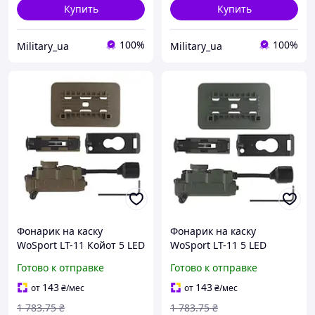
Купить
Купить
100%
100%
Military_ua
Military_ua
Фонарик на каску
Фонарик на каску
WoSport LT-11 Койот 5 LED
WoSport LT-11 5 LED
с ИК маркером для
(белый + красный +
Готово к отправке
Готово к отправке
тактических игр и
зеленый + синий + ИК)
военных операций
Оливковый
143
143
от
₴
/мес
от
₴
/мес
1 783
.75
₴
1 783
.75
₴