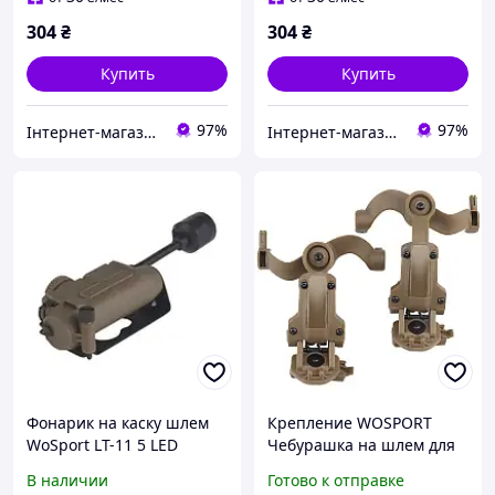
304
₴
304
₴
Купить
Купить
97%
97%
Інтернет-магазин Strikeshop
Інтернет-магазин Strikeshop
Фонарик на каску шлем
Крепление WOSPORT
WoSport LT-11 5 LED
Чебурашка на шлем для
(белый + красный +
тактических наушников
В наличии
Готово к отправке
зеленый + синий + ИК)
Olive