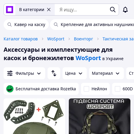
В категории
Кавер на каску
Крепление для активных наушник
Каталог товаров
WoSport
Военторг
Тактическая з
Аксессуары и комплектующие для
касок и бронежилетов
WoSport
в Украине
Фильтры
Цена
Материал
Ст
Бесплатная доставка Rozetka
Нейлон
600D 