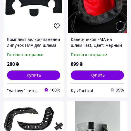
Комплект велкро панелей
Кавер-чехол FMA на
липучок FMA для шлема
шлем Fast, Цвет: Черный
FAST, MICH, ACH 5 шт,
Готово к отправке
Готово к отправке
Черный, Панель Velcro
280
₴
899
₴
Купить
Купить
100%
99%
"Vartovy" - интернет-магазин
KyivTactical