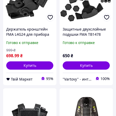
Держатель кронштейн
Защитные двухслойные
FMA L4G24 для прибора
подушки FMA TB1478
ночного видения на
Yunlin под шлем FAST,
Готово к отправке
Готово к отправке
шлеме Черный D8-2026
MICH, ACH, Черный,
Защитная подушка
999
₴
698
.99
₴
650
₴
Купить
Купить
95%
100%
❤️ Твій Маркет
"Vartovy" - интернет-магазин