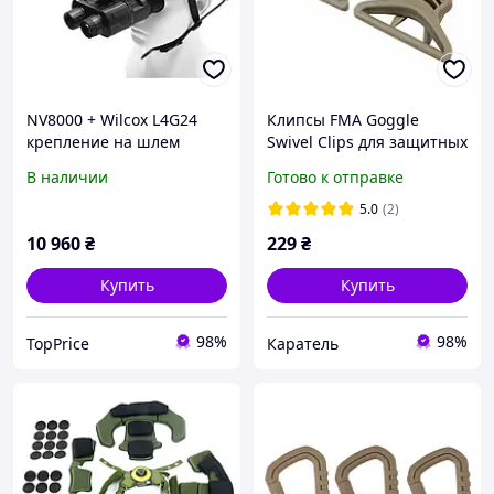
NV8000 + Wilcox L4G24
Клипсы FMA Goggle
крепление на шлем
Swivel Clips для защитных
металлическое
масок, DE, Крепления на
В наличии
Готово к отправке
шлем
5.0
(2)
10 960
₴
229
₴
Купить
Купить
98%
98%
TopPrice
Каратель