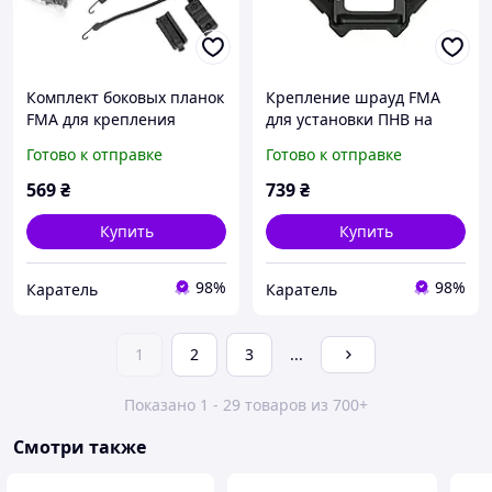
Комплект боковых планок
Крепление шрауд FMA
FMA для крепления
для установки ПНВ на
аксессуаров на шлем
шлем (4 отверстия),
Готово к отправке
Готово к отправке
OPS-Core Maritime,
Черный
Черный, Рейки
569
₴
739
₴
Купить
Купить
98%
98%
Каратель
Каратель
1
2
3
...
Показано 1 - 29 товаров из 700+
Смотри также