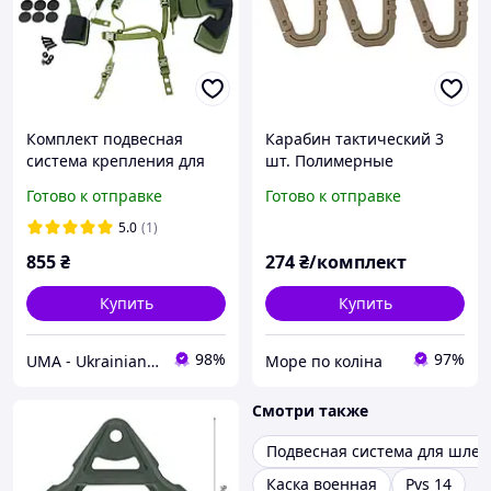
Комплект подвесная
Карабин тактический 3
система крепления для
шт. Полимерные
шлема + подушечки Team
(пластиковые) карабины
Готово к отправке
Готово к отправке
Wendy Cam Fit (R) олива
койот coyote от FMA
5.0
(1)
855
₴
274
₴/комплект
Купить
Купить
98%
97%
UMA - Ukrainian Military Ammunition магазин амуниции
Море по коліна
Смотри также
Подвесная система для шле
Каска военная
Pvs 14