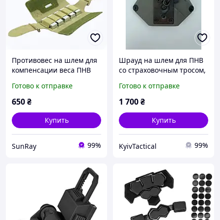
Противовес на шлем для
Шрауд на шлем для ПНВ
компенсации веса ПНВ
со страховочным тросом,
Камуфляж FMA Helmet
цвет: olive
Готово к отправке
Готово к отправке
Balancing Bags
650
₴
1 700
₴
Купить
Купить
99%
99%
SunRay
KyivTactical