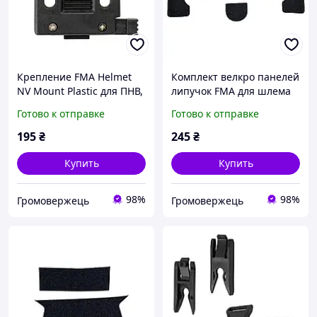
Крепление FMA Helmet
Комплект велкро панелей
NV Mount Plastic для ПНВ,
липучок FMA для шлема
Черный
FAST, MICH, ACH 5 шт,
Готово к отправке
Готово к отправке
Черный, Панель Velcro
195
₴
245
₴
Купить
Купить
98%
98%
Громовержець
Громовержець