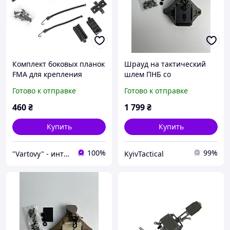
Комплект боковых планок
Шрауд на тактический
FMA для крепления
шлем ПНБ со
аксессуаров на шлем
страховочным тросом,
Готово к отправке
Готово к отправке
OPS-Core Maritime,
цвет: olive
Черный, Рейки
460
₴
1 799
₴
Купить
Купить
100%
99%
"Vartovy" - интернет-магазин
KyivTactical