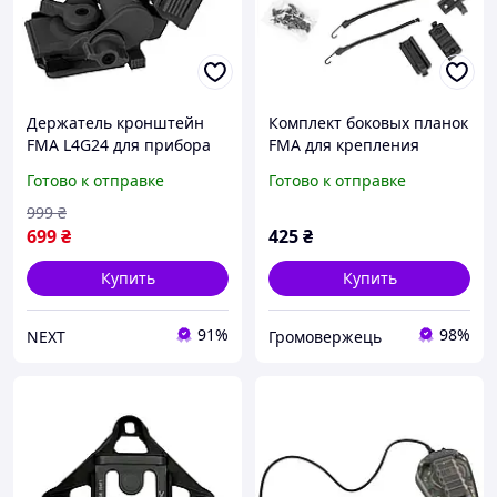
Держатель кронштейн
Комплект боковых планок
FMA L4G24 для прибора
FMA для крепления
ночного видения на
аксессуаров на шлем
Готово к отправке
Готово к отправке
шлеме Черный
OPS-Core Maritime,
Черный, Рейки
999
₴
699
₴
425
₴
Купить
Купить
91%
98%
NEXT
Громовержець