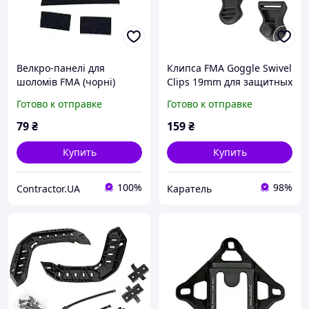
Велкро-панелі для
Клипса FMA Goggle Swivel
шоломів FMA (чорні)
Clips 19mm для защитных
масок, Черный,
Готово к отправке
Готово к отправке
Крепления на шлем
79
₴
159
₴
Купить
Купить
100%
98%
Contractor.UA
Каратель