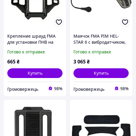
Крепление шрауд FMA
Маячок FMA PIM HEL-
для установки ПНВ на
STAR 6 с вибродатчиком,
шлем (4 отверстия),
Черный, Белый,
Готово к отправке
Готово к отправке
Черный
Инфракрасный, Красный
665
₴
3 065
₴
Купить
Купить
98%
98%
Громовержець
Громовержець