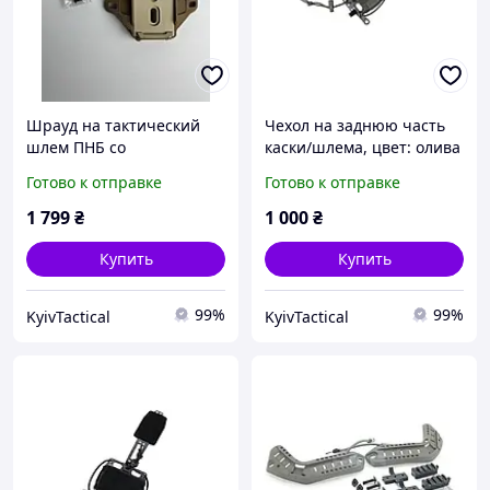
Шрауд на тактический
Чехол на заднюю часть
шлем ПНБ со
каски/шлема, цвет: олива
страховочным тросом,
Готово к отправке
Готово к отправке
цвет: coyote
1 799
₴
1 000
₴
Купить
Купить
99%
99%
KyivTactical
KyivTactical