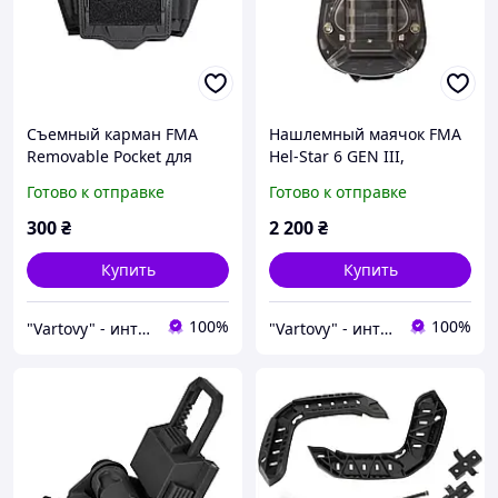
Съемный карман FMA
Нашлемный маячок FMA
Removable Pocket для
Hel-Star 6 GEN III,
шлема, Черный,
Черный, Зеленый, Белый,
Готово к отправке
Готово к отправке
Подсумок для
Инфракрасный
батарейного блока
300
₴
2 200
₴
Купить
Купить
100%
100%
"Vartovy" - интернет-магазин
"Vartovy" - интернет-магазин