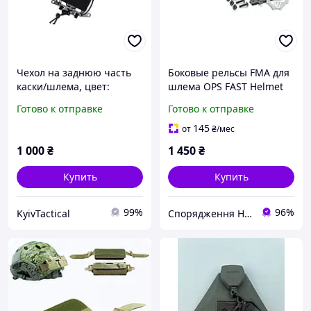
Чехол на заднюю часть
Боковые рельсы FMA для
каски/шлема, цвет:
шлема OPS FAST Helmet
черный
Guide FG Tb291, Gray
Готово к отправке
Готово к отправке
145
от
₴
/мес
1 000
₴
1 450
₴
Купить
Купить
99%
96%
KyivTactical
Спорядження Hazardous