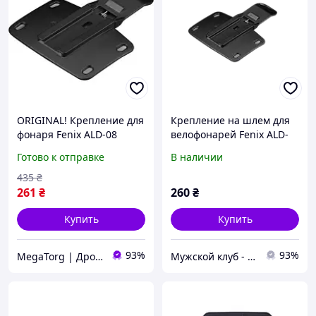
ORIGINAL! Крепление для
Крепление на шлем для
фонаря Fenix ALD-08
велофонарей Fenix ALD-
Helmet Holder (ALD-08) -
08 Helmet Holder
Готово к отправке
В наличии
Качество! Гарантия!
MegaTorg.com.ua
435
₴
261
₴
260
₴
Купить
Купить
93%
93%
MegaTorg | Дропшиппинг и Опт
Мужской клуб - товары для настоящих мужчин