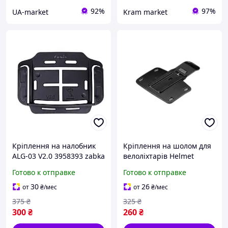
92%
97%
UA-market
Kram market
Кріплення на налобник
Кріплення на шолом для
ALG-03 V2.0 3958393 zabka
велоліхтарів Helmet
Holder 3958393 zabka
Готово к отправке
Готово к отправке
30
26
от
₴
/мес
от
₴
/мес
375
₴
325
₴
300
₴
260
₴