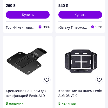
260
₴
540
₴
Купить
Купить
98%
93%
Tour-Hike - товары для туризма и активного отдыха
iGalaxy Гіпермаркет подарунків
Крепление на шлем для
Крепление на шлем Fenix
велофонарей Fenix ALD-
ALG-03 V2.0
08 Helmet Holder Черный
В наличии
В наличии