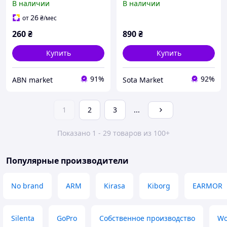
В наличии
В наличии
26
от
₴
/мес
260
₴
890
₴
Купить
Купить
91%
92%
ABN market
Sota Market
1
2
3
...
Показано 1 - 29 товаров из 100+
Популярные производители
No brand
ARM
Kirasa
Kiborg
EARMOR
Silenta
GoPro
Собственное производство
Wo