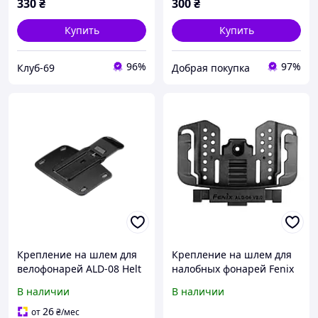
330
₴
300
₴
Купить
Купить
96%
97%
Клуб-69
Добрая покупка
Крепление на шлем для
Крепление на шлем для
велофонарей ALD-08 Helt
налобных фонарей Fenix
Holder
ALG-04 V.2.0
В наличии
В наличии
26
от
₴
/мес