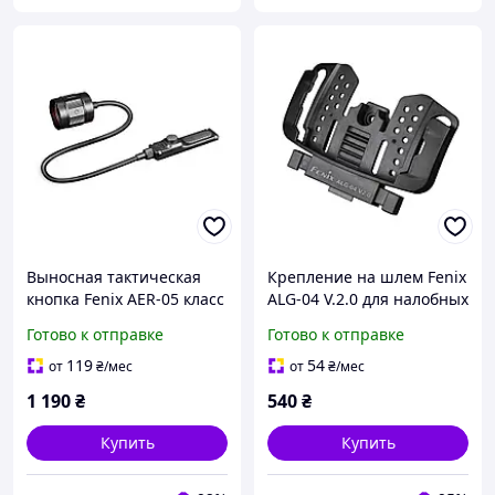
Выносная тактическая
Крепление на шлем Fenix
кнопка Fenix AER-05 класс
ALG-04 V.2.0 для налобных
влагозащиты IP68 длина
фонарей 23.4 г
Готово к отправке
Готово к отправке
кабеля 23 см
119
54
от
₴
/мес
от
₴
/мес
1 190
₴
540
₴
Купить
Купить