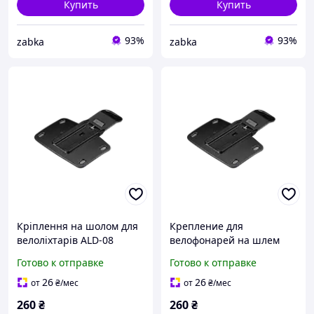
Купить
Купить
93%
93%
zabka
zabka
Кріплення на шолом для
Крепление для
велоліхтарів ALD-08
велофонарей на шлем
Helmet Holder
Fenix ALD-08,
Готово к отправке
Готово к отправке
совместимое с моделями
BC21R V2.0, BC30R, BC25R,
26
26
от
₴
/мес
от
₴
/мес
прочное и
260
₴
260
₴