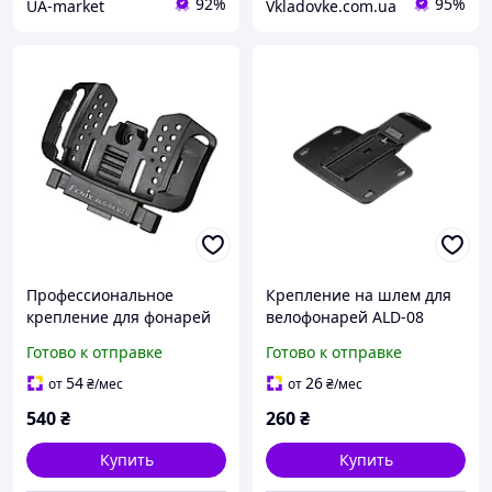
92%
95%
UA-market
Vkladovke.com.ua
Профессиональное
Крепление на шлем для
крепление для фонарей
велофонарей ALD-08
Fenix ALG-04 V.2.0 из
Helmet Holder
Готово к отправке
Готово к отправке
нейлона 23.4 г
54
26
от
₴
/мес
от
₴
/мес
540
₴
260
₴
Купить
Купить