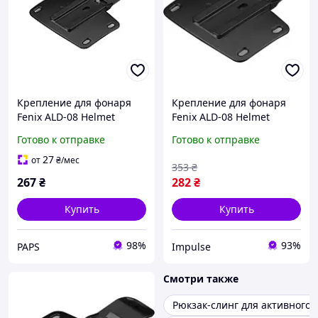
Крепление для фонаря
Крепление для фонаря
Fenix ALD-08 Helmet
Fenix ALD-08 Helmet
Holder (ALD-08) f
Holder ALD-08 impulse
Готово к отправке
Готово к отправке
27
от
₴
/мес
353
₴
267
₴
282
₴
Купить
Купить
98%
93%
PAPS
Impulse
Смотри также
Рюкзак-слинг для активного 