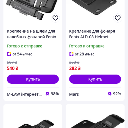
Крепление на шлем для
Крепление для фонаря
налобных фонарей Fenix
Fenix ALD-08 Helmet
ALG-04 V.2.0
Holder ALD-08 mars
Готово к отправке
Готово к отправке
54
28
от
₴
/мес
от
₴
/мес
567
₴
353
₴
540
₴
282
₴
Купить
Купить
98%
92%
M-LAW інтернет-магазин M-LAW.COM.UA
Mars