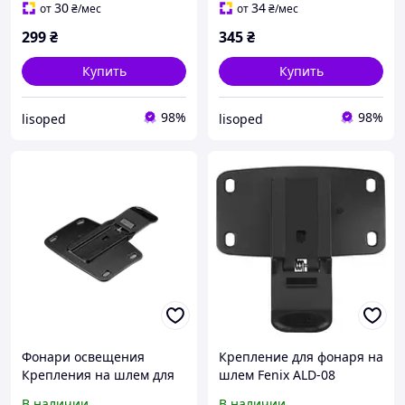
30
34
от
₴
/мес
от
₴
/мес
299
₴
345
₴
Купить
Купить
98%
98%
lisoped
lisoped
Фонари освещения
Крепление для фонаря на
Крепления на шлем для
шлем Fenix ALD-08
велофонарей ALD-08
В наличии
В наличии