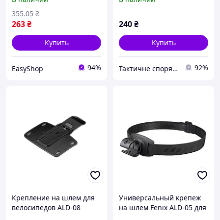
Helmet Holder Для
автономного
355
.05
₴
использования
263
₴
240
₴
Купить
Купить
94%
92%
EasyShop
Тактичне спорядження
Крепление на шлем для
Универсальный крепеж
велосипедов ALD-08
на шлем Fenix ALD-05 для
Helmet Holder
фонаря с повязкой