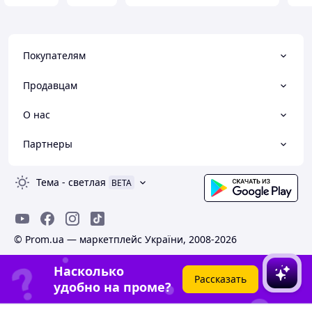
Покупателям
Продавцам
О нас
Партнеры
Тема
-
светлая
BETA
© Prom.ua — маркетплейс України, 2008-2026
Насколько
Рассказать
удобно на проме?