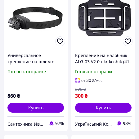
Универсальное
Крепление на налобник
крепление на шлем с
ALG-03 V2.0 ukr koshik (41-
повязкой Fenix ALD-05
339-85)
Готово к отправке
Готово к отправке
30
от
₴
/мес
375
₴
860
₴
300
₴
Купить
Купить
97%
93%
Сантехника Ивано-Франковск
Український Кошик