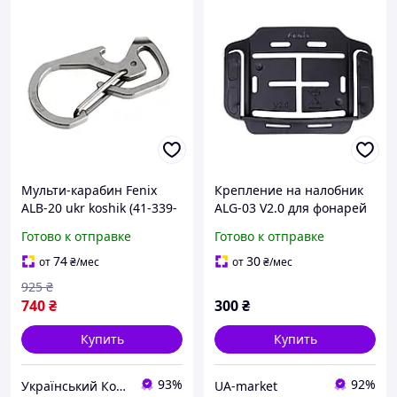
Мульти-карабин Fenix
Крепление на налобник
ALB-20 ukr koshik (41-339-
ALG-03 V2.0 для фонарей
85)
Fenix надежное
Готово к отправке
Готово к отправке
крепление для шлемов и
касок
74
30
от
₴
/мес
от
₴
/мес
925
₴
740
₴
300
₴
Купить
Купить
93%
92%
Український Кошик
UA-market