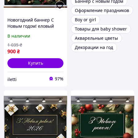
Баннер с новым годом
Оформление праздников
Boy or girl
Новогодний баннер С
Новым годом! еловый
Товары для baby shower
венок и игрушки №46306
В наличии
Акварельные цветы
1 035
₴
Декорации на год
900
₴
Купить
97%
iletti