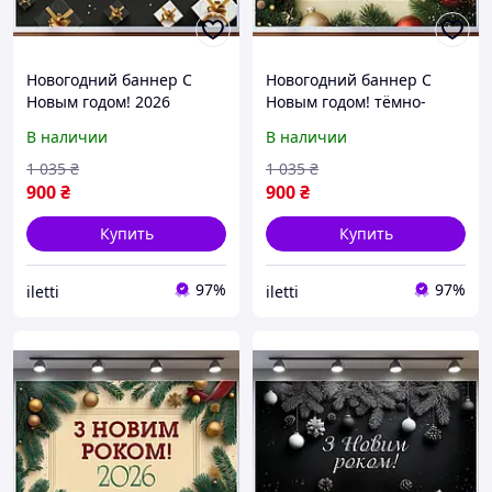
Новогодний баннер С
Новогодний баннер С
Новым годом! 2026
Новым годом! тёмно-
чёрный с бело-золотым
зелёный с яркими
В наличии
В наличии
декором №46307
игрушками №46308
1 035
₴
1 035
₴
900
₴
900
₴
Купить
Купить
97%
97%
iletti
iletti