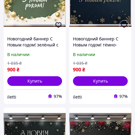
Новогодний баннер С
Новогодний баннер С
Новым годом! зелёный с
Новым годом! тёмно-
белыми и золотыми
синий с золотыми
В наличии
В наличии
украшениями №46330
снежинками №46331
1 035
₴
1 035
₴
900
₴
900
₴
Купить
Купить
97%
97%
iletti
iletti