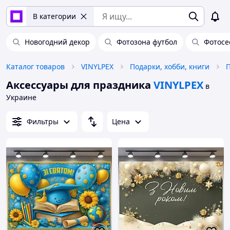
В категории
Новогодний декор
Фотозона футбол
Фотосе
Каталог товаров
VINYLPEX
Подарки, хобби, книги
Аксессуары для праздника
VINYLPEX
в
Украине
Фильтры
Цена