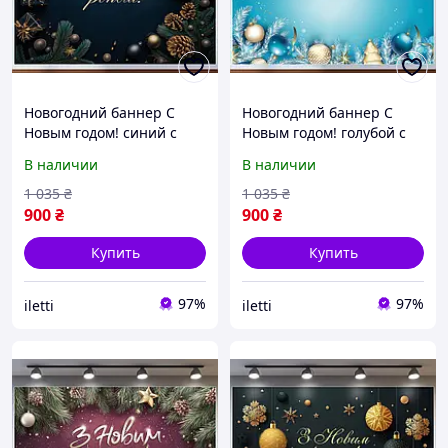
Новогодний баннер С
Новогодний баннер С
Новым годом! синий с
Новым годом! голубой с
золотистыми игрушками
белой заснеженной ёлкой
В наличии
В наличии
№46323
№46326
1 035
₴
1 035
₴
900
₴
900
₴
Купить
Купить
97%
97%
iletti
iletti