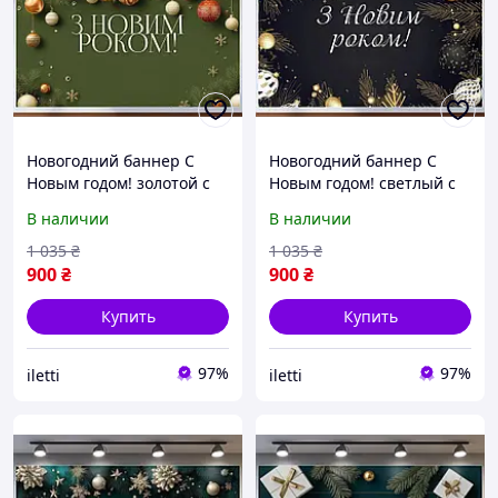
Новогодний баннер С
Новогодний баннер С
Новым годом! золотой с
Новым годом! светлый с
игрушками и ветками
золотыми игрушками
В наличии
В наличии
№46337
№46339
1 035
₴
1 035
₴
900
₴
900
₴
Купить
Купить
97%
97%
iletti
iletti