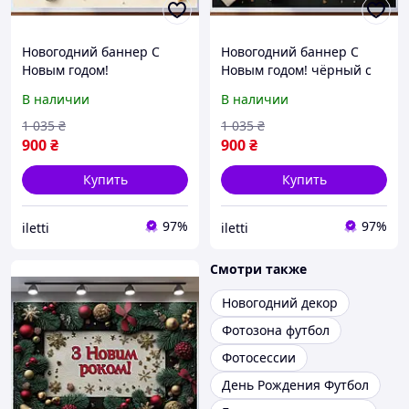
Новогодний баннер С
Новогодний баннер С
Новым годом!
Новым годом! чёрный с
праздничный белый с
золотыми подарками
В наличии
В наличии
красными акцентами
№46305
№46303
1 035
₴
1 035
₴
900
₴
900
₴
Купить
Купить
97%
97%
iletti
iletti
Смотри также
Новогодний декор
Фотозона футбол
Фотосессии
День Рождения Футбол