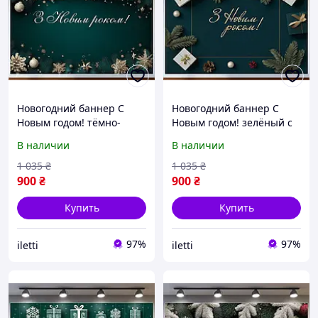
Новогодний баннер С
Новогодний баннер С
Новым годом! тёмно-
Новым годом! зелёный с
зелёный с элегантным
золотыми подарками
В наличии
В наличии
декором №46340
№46341
1 035
₴
1 035
₴
900
₴
900
₴
Купить
Купить
97%
97%
iletti
iletti