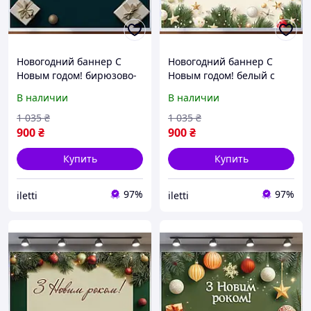
Новогодний баннер С
Новогодний баннер С
Новым годом! бирюзово-
Новым годом! белый с
золотой премиум №46314
нежными золотыми
В наличии
В наличии
элементами №46317
1 035
₴
1 035
₴
900
₴
900
₴
Купить
Купить
97%
97%
iletti
iletti