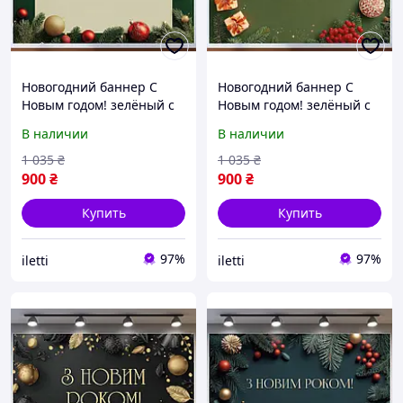
Новогодний баннер С
Новогодний баннер С
Новым годом! зелёный с
Новым годом! зелёный с
белым еловым венком
игрушками и подарками
В наличии
В наличии
№46318
№46320
1 035
₴
1 035
₴
900
₴
900
₴
Купить
Купить
97%
97%
iletti
iletti