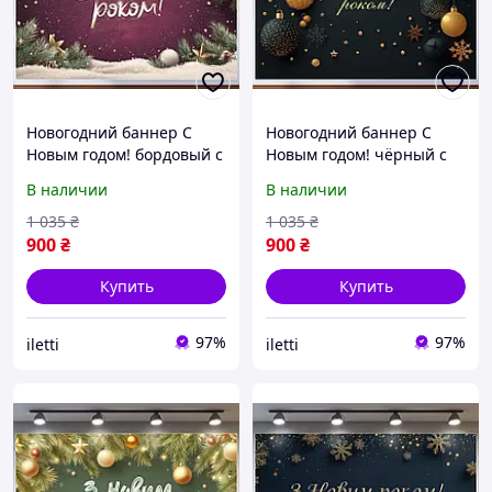
Новогодний баннер С
Новогодний баннер С
Новым годом! бордовый с
Новым годом! чёрный с
золотыми праздничными
большими золотыми
В наличии
В наличии
элементами №46328
шарами №46329
1 035
₴
1 035
₴
900
₴
900
₴
Купить
Купить
97%
97%
iletti
iletti