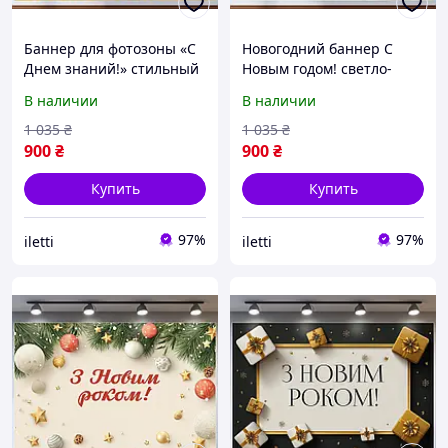
Баннер для фотозоны «С
Новогодний баннер С
Днем знаний!» стильный
Новым годом! светло-
декор на 1 сентября,
золотой с декором
В наличии
В наличии
180×120 см, №41352
№46302
1 035
₴
1 035
₴
900
₴
900
₴
Купить
Купить
97%
97%
iletti
iletti