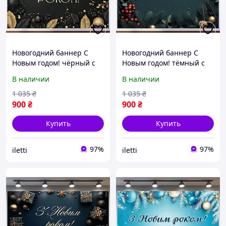
Новогодний баннер С
Новогодний баннер С
Новым годом! чёрный с
Новым годом! тёмный с
золотыми шарами
красно-золотым декором
В наличии
В наличии
№46321
№46322
1 035
₴
1 035
₴
900
₴
900
₴
Купить
Купить
97%
97%
iletti
iletti