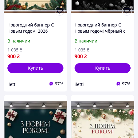
Новогодний баннер С
Новогодний баннер С
Новым годом! 2026
Новым годом! чёрный с
зелёный праздничный
серебряными игрушками
В наличии
В наличии
№46309
№46312
1 035
₴
1 035
₴
900
₴
900
₴
Купить
Купить
97%
97%
iletti
iletti