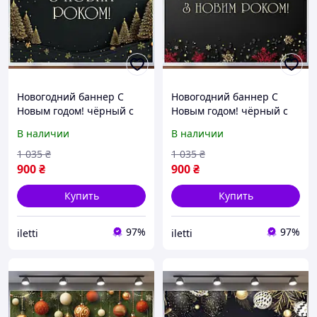
Новогодний баннер С
Новогодний баннер С
Новым годом! чёрный с
Новым годом! чёрный с
золотыми ёлочками
золотыми новогодними
В наличии
В наличии
№46335
шарами №46336
1 035
₴
1 035
₴
900
₴
900
₴
Купить
Купить
97%
97%
iletti
iletti