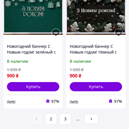
Новогодний баннер С
Новогодний баннер С
Новым годом! зелёный с
Новым годом! тёмный с
белыми подарками
золотыми шарами
В наличии
В наличии
№46342
№46347
1 035
₴
1 035
₴
900
₴
900
₴
Купить
Купить
97%
97%
iletti
iletti
1
2
3
...